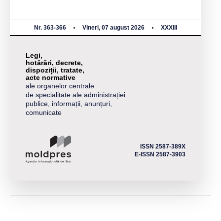
Nr. 363-366
Vineri, 07 august 2026
XXXIII
Legi,
hotărâri, decrete,
dispoziții, tratate,
acte normative
ale organelor centrale
de specialitate ale administrației
publice, informații, anunțuri,
comunicate
ISSN 2587-389X
E-ISSN 2587-3903