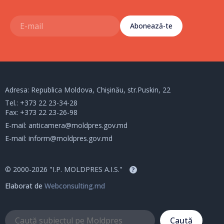
Abonează-te
Adresa: Republica Moldova, Chișinău, str.Puskin, 22
Tel.:
+373 22 23-34-28
Fax: +373 22 23-26-98
E-mail:
anticamera@moldpres.gov.md
E-mail:
inform@moldpres.gov.md
© 2000-2026 "I.P. MOLDPRES A.I.S."
?
Elaborat de
Webconsulting.md
Caută