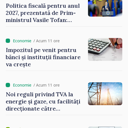
Politica fiscală pentru anul
2027, prezentată de Prim-
ministrul Vasile Tofan:
Reducerea poverii pe muncă,
stimularea investițiilor și o
taxare mai echitabilă
/ Acum 11 ore
Impozitul pe venit pentru
bănci și instituții financiare
va crește
/ Acum 11 ore
Noi reguli privind TVA la
energie și gaze, cu facilități
direcționate către
consumatorii vulnerabili