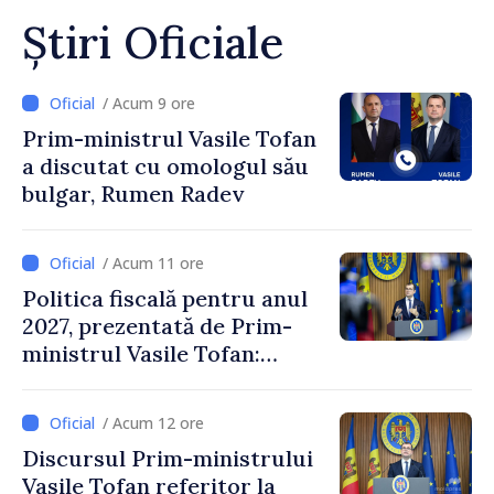
Știri Oficiale
/ Acum 9 ore
Prim-ministrul Vasile Tofan
a discutat cu omologul său
bulgar, Rumen Radev
/ Acum 11 ore
Politica fiscală pentru anul
2027, prezentată de Prim-
ministrul Vasile Tofan:
Reducerea poverii pe muncă,
stimularea investițiilor și o
/ Acum 12 ore
taxare mai echitabilă
Discursul Prim-ministrului
Vasile Tofan referitor la