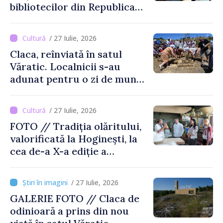
bibliotecilor din Republica
Moldova
/ 27 Iulie, 2026
Claca, reînviată în satul
Văratic. Localnicii s-au
adunat pentru o zi de muncă
și voie bună
/ 27 Iulie, 2026
FOTO // Tradiția olăritului,
valorificată la Hoginești, la
cea de-a X-a ediție a
Târgului „La Vatra Olarului
Vasile Gonciari”
/ 27 Iulie, 2026
GALERIE FOTO // Claca de
odinioară a prins din nou