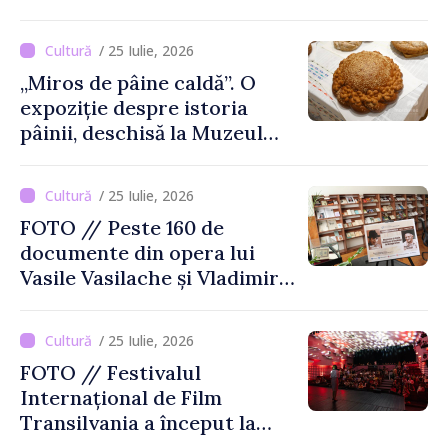
de Film de la Sarajevo, în
august
/ 25 Iulie, 2026
„Miros de pâine caldă”. O
expoziție despre istoria
pâinii, deschisă la Muzeul
Național de Istorie a
Moldovei
/ 25 Iulie, 2026
FOTO // Peste 160 de
documente din opera lui
Vasile Vasilache și Vladimir
Beșleagă, expuse la
Biblioteca Națională
/ 25 Iulie, 2026
FOTO // Festivalul
Internațional de Film
Transilvania a început la
Chișinău