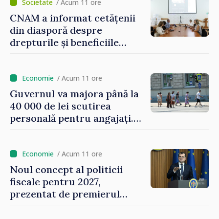
/ Acum 11 ore
CNAM a informat cetățenii
din diasporă despre
drepturile și beneficiile
asigurării medicale
/ Acum 11 ore
Guvernul va majora până la
40 000 de lei scutirea
personală pentru angajați.
Vasile Tofan: „Aproape 800
de milioane de lei îi lăsăm
oamenilor”
/ Acum 11 ore
Noul concept al politicii
fiscale pentru 2027,
prezentat de premierul
Vasile Tofan: „Taxăm mai
puțin munca, stimulăm