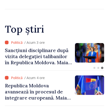
Top știri
/ Acum 2 ore
Adunarea Populară a
Găgăuziei trebuie să aibă un
mandat deplin. Președinta
Maia Sandu: „Alegerile să fie
libere și corecte””
/ Acum 4 ore
Republica Moldova
avansează în procesul de
integrare europeană. Maia
Sandu: „Nu ne blochează