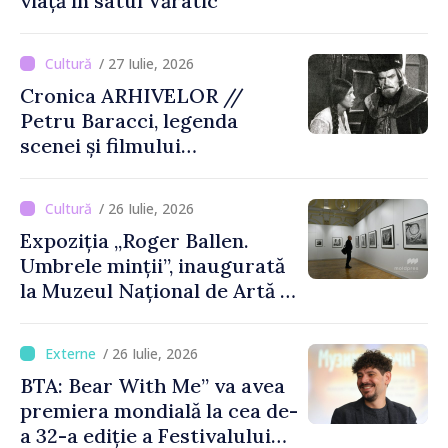
viață în satul Văratic
/ 27 Iulie, 2026
Cronica ARHIVELOR //
Petru Baracci, legenda
scenei și filmului
moldovenesc
/ 26 Iulie, 2026
Expoziția „Roger Ballen.
Umbrele minții”, inaugurată
la Muzeul Național de Artă al
Moldovei
/ 26 Iulie, 2026
BTA: Bear With Me” va avea
premiera mondială la cea de-
a 32-a ediție a Festivalului