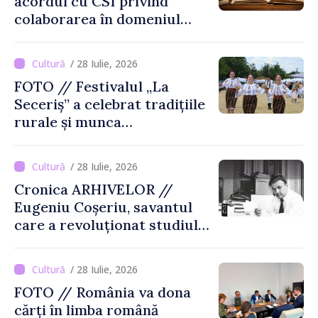
acordul cu CSI privind
colaborarea în domeniul
cărții și poligrafiei
/ 28 Iulie, 2026
FOTO // Festivalul „La
Seceriș” a celebrat tradițiile
rurale și munca
agricultorilor la Cîrnățeni
/ 28 Iulie, 2026
Cronica ARHIVELOR //
Eugeniu Coșeriu, savantul
care a revoluționat studiul
limbajului
/ 28 Iulie, 2026
FOTO // România va dona
cărți în limba română