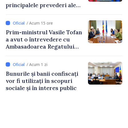
principalele prevederi ale
politicii fiscale pentru anul
2027
/ Acum 15 ore
Prim-ministrul Vasile Tofan
a avut o întrevedere cu
Ambasadoarea Regatului
Unit al Marii Britanii și
Irlandei de Nord, Fern
/ Acum 1 zi
Horine
Bunurile și banii confiscați
vor fi utilizați în scopuri
sociale și în interes public