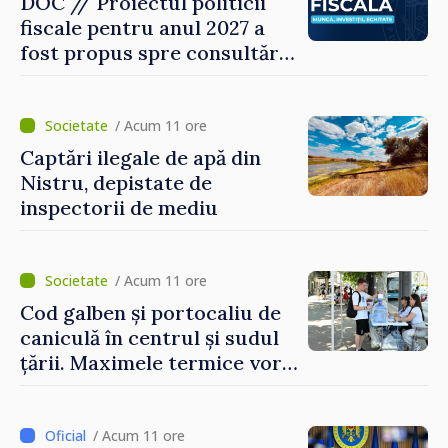
DOC // Proiectul politicii
fiscale pentru anul 2027 a
fost propus spre consultări
publice
/ Acum 11 ore
Captări ilegale de apă din
Nistru, depistate de
inspectorii de mediu
/ Acum 11 ore
Cod galben și portocaliu de
caniculă în centrul și sudul
țării. Maximele termice vor
ajunge până la 37°C
/ Acum 11 ore