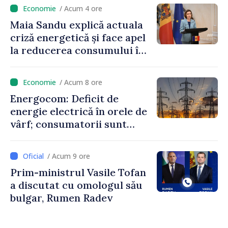
niciun stat”
/ Acum 4 ore
Maia Sandu explică actuala
criză energetică și face apel
la reducerea consumului în
orele de vârf: „Doar astfel
putem menține prețurile la
/ Acum 8 ore
un nivel mai mic”
Energocom: Deficit de
energie electrică în orele de
vârf; consumatorii sunt
îndemnați să economisească
/ Acum 9 ore
Prim-ministrul Vasile Tofan
a discutat cu omologul său
bulgar, Rumen Radev