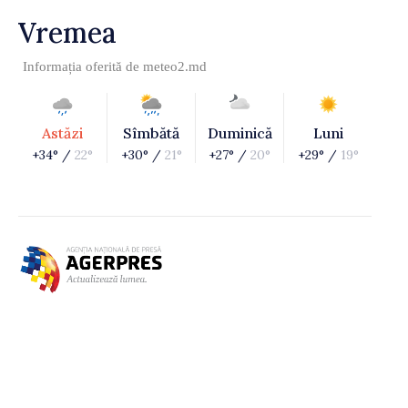
Vremea
Informația oferită de
meteo2.md
Astăzi
Sîmbătă
Duminică
Luni
+34° /
22°
+30° /
21°
+27° /
20°
+29° /
19°