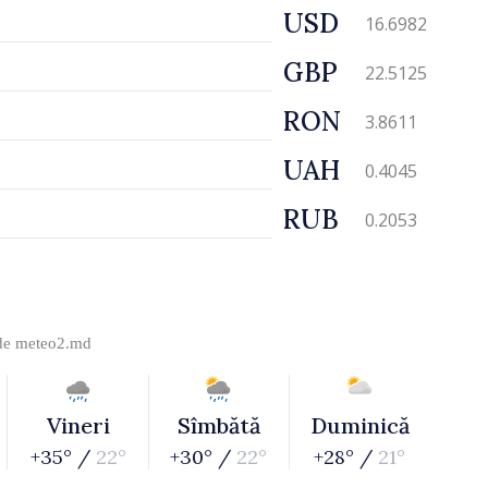
USD
16.6982
GBP
22.5125
RON
3.8611
UAH
0.4045
RUB
0.2053
 de
meteo2.md
Vineri
Sîmbătă
Duminică
+35° /
22°
+30° /
22°
+28° /
21°