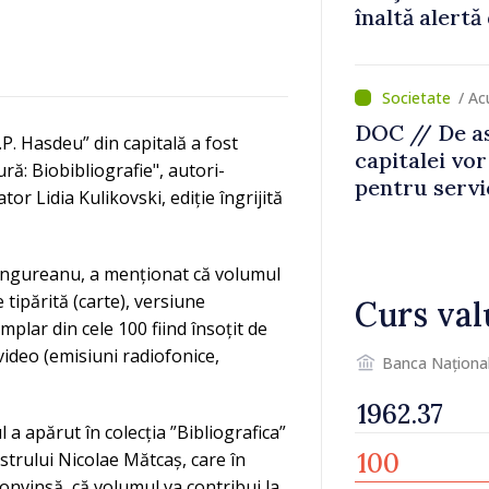
înaltă alertă
/ A
DOC // De ast
P. Hasdeu” din capitală a fost
capitalei vo
ră: Biobibliografie", autori-
pentru servi
r Lidia Kulikovski, ediție îngrijită
apă și canali
na Ungureanu, a menționat că volumul
tipărită (carte), versiune
Curs val
plar din cele 100 fiind însoțit de
ideo (emisiuni radiofonice,
Banca Naționa
l a apărut în colecția ”Bibliografica”
strului Nicolae Mătcaș, care în
convinsă, că volumul va contribui la