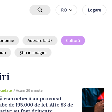
RO
Logare
onomie
Aderare la UE
Cultură
iuri
Știri în imagini
iri
cum 20 minute
herii au provocat
.000 de lei. Alte 83 de
 fost dejucate