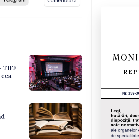
Comentează
– TIFF
 cea
Nr. 359-3
Legi,
nd
hotărâri, decr
dispoziții, tra
acte normati
ale organelor 
de specialitate