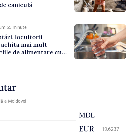
 de caniculă
cum 55 minute
ăzi, locuitorii
r achita mai mult
ciile de alimentare cu
zare
utar
lă a Moldovei
MDL
EUR
19.6237