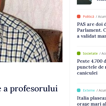
/ Acu
PAS are doi d
Parlament. C
a validat ma
/ A
Peste 4.700 
punctele de r
caniculei
e a profesorului
/ Acu
Italia plasea
oraşe mari a