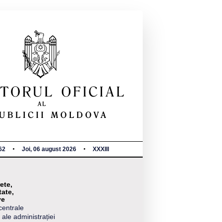
62
Joi, 06 august 2026
XXXIII
ete,
tate,
ve
centrale
 ale administrației