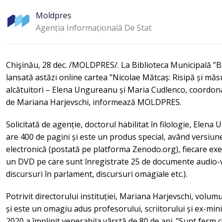
Moldpres
Agenția Informațională De Stat
Chişinău, 28 dec. /MOLDPRES/. La Biblioteca Municipală ”B.
lansată astăzi online cartea "Nicolae Mătcaș: Risipă și măsu
alcătuitori – Elena Ungureanu și Maria Cudlenco, coordonato
de Mariana Harjevschi, informează MOLDPRES.
Solicitată de agenție, doctorul habilitat în filologie, Ele
are 400 de pagini și este un produs special, având versiune 
electronică (postată pe platforma Zenodo.org), fiecare exem
un DVD pe care sunt înregistrate 25 de documente audio-v
discursuri în parlament, discursuri omagiale etc.).
Potrivit directorului instituției, Mariana Harjevschi, volumu
și este un omagiu adus profesorului, scriitorului și ex-mini
2020 a împlinit venerabila vârstă de 80 de ani. ”Sunt ferm 