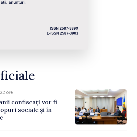
ații, anunțuri,
ISSN 2587-389X
E-ISSN 2587-3903
ficiale
22 ore
anii confiscați vor fi
copuri sociale și în
ic