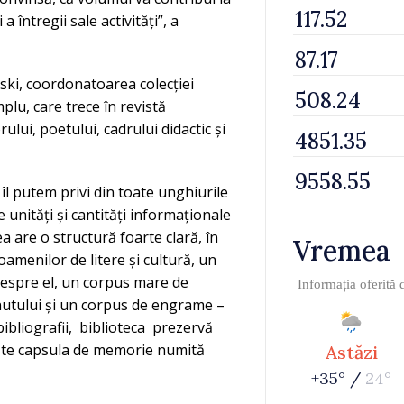
 întregii sale activități”, a
ovski, coordonatoarea colecției
plu, care trece în revistă
lui, poetului, cadrului didactic și
îl putem privi din toate unghiurile
 unități și cantități informaționale
ea are o structură foarte clară, în
Vremea
oamenilor de litere și cultură, un
despre el, un corpus mare de
Informația oferită
inutului și un corpus de engrame –
ibliografii, biblioteca prezervă
este capsula de memorie numită
Astăzi
+35° /
24°