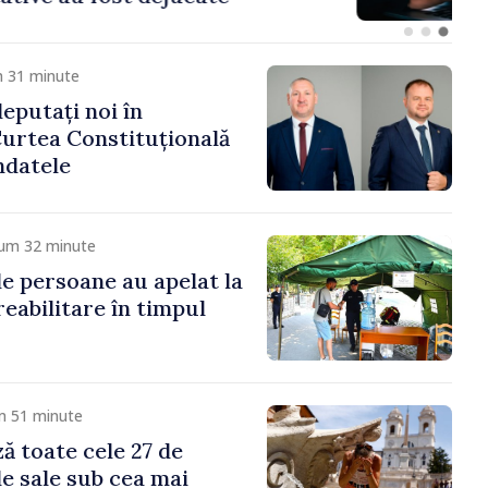
m 31 minute
eputați noi în
urtea Constituțională
ndatele
cum 32 minute
de persoane au apelat la
eabilitare în timpul
m 51 minute
ză toate cele 27 de
le sale sub cea mai