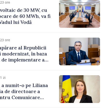
23 ore
voltaic de 30 MW, cu
ocare de 60 MWh, va fi
Vadul lui Vodă
23 ore
apărare al Republicii
i modernizat, în baza
 de implementare a
aționale de Apărare
1 zi
i a numit-o pe Liliana
ia de directoare a
entru Comunicare
i Contracarare a