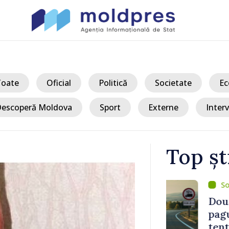
Toate
Oficial
Politică
Societate
Ec
escoperă Moldova
Sport
Externe
Interv
Top șt
/ A
naționale a
Două escroc
aj este
pagube de 195
e caniculă
tentative au