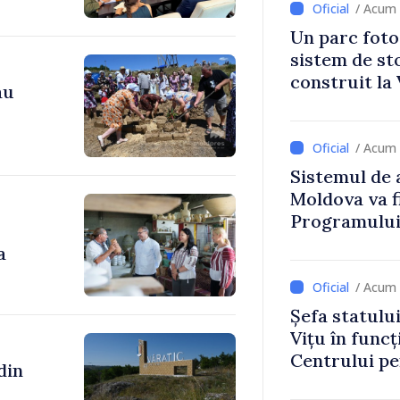
/ Acum 
Un parc foto
sistem de st
construit la 
au
/ Acum 
Sistemul de 
Moldova va f
Programului
Strategiei N
a
/ Acum 
Șefa statulu
Vițu în funcț
Centrului p
Strategică ș