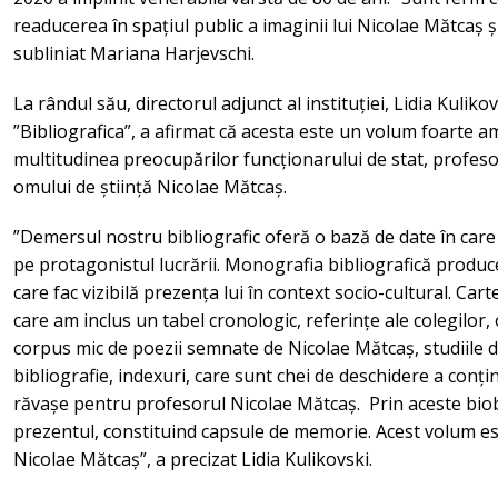
readucerea în spațiul public a imaginii lui Nicolae Mătcaș și a
subliniat Mariana Harjevschi.
La rândul său, directorul adjunct al instituției, Lidia Kulik
”Bibliografica”, a afirmat că acesta este un volum foarte am
multitudinea preocupărilor funcționarului de stat, profesoru
omului de știință Nicolae Mătcaș.
”Demersul nostru bibliografic oferă o bază de date în care 
pe protagonistul lucrării. Monografia bibliografică produce
care fac vizibilă prezența lui în context socio-cultural. Cart
care am inclus un tabel cronologic, referințe ale colegilor, 
corpus mic de poezii semnate de Nicolae Mătcaș, studiile 
bibliografie, indexuri, care sunt chei de deschidere a conț
răvașe pentru profesorul Nicolae Mătcaș. Prin aceste biob
prezentul, constituind capsule de memorie. Acest volum 
Nicolae Mătcaș”, a precizat Lidia Kulikovski.