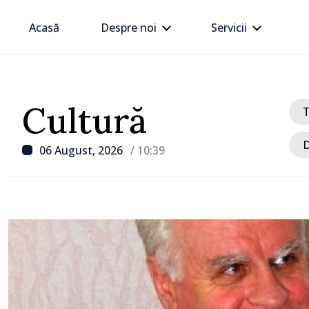
Acasă
Despre noi
Servicii
Cultură
D
06 August, 2026
/ 10:39
/ Acum 19 minute
Circulația pe drumurile 
vehiculelor de mare ton
restricționată pe timp d