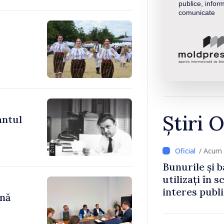
publice, inform
comunicate
Știri O
antul
/ Acum 
Bunurile și b
utilizați în s
interes publ
ână