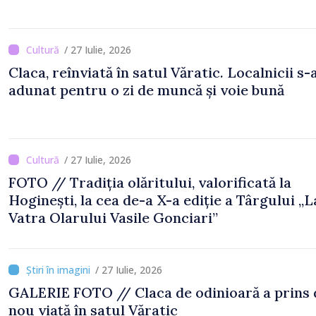
/ 27 Iulie, 2026
Claca, reînviată în satul Văratic. Localnicii s-
adunat pentru o zi de muncă și voie bună
/ 27 Iulie, 2026
FOTO // Tradiția olăritului, valorificată la
Hoginești, la cea de-a X-a ediție a Târgului „L
Vatra Olarului Vasile Gonciari”
/ 27 Iulie, 2026
GALERIE FOTO // Claca de odinioară a prins din
nou viață în satul Văratic