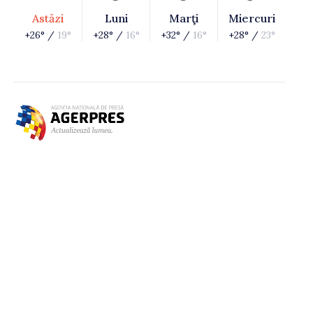
Astăzi
Luni
Marţi
Miercuri
+26° /
19°
+28° /
16°
+32° /
16°
+28° /
23°