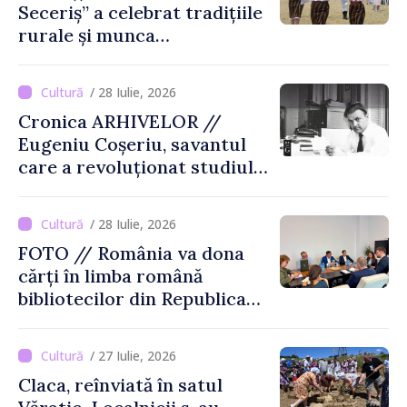
Seceriș” a celebrat tradițiile
rurale și munca
agricultorilor la Cîrnățeni
/ 28 Iulie, 2026
Cronica ARHIVELOR //
Eugeniu Coșeriu, savantul
care a revoluționat studiul
limbajului
/ 28 Iulie, 2026
FOTO // România va dona
cărți în limba română
bibliotecilor din Republica
Moldova
/ 27 Iulie, 2026
Claca, reînviată în satul