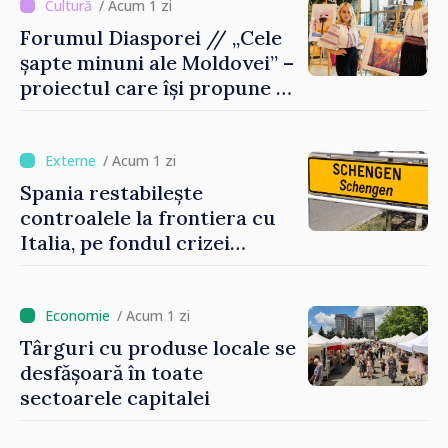
/ Acum 1 zi
Forumul Diasporei // „Cele
șapte minuni ale Moldovei” –
proiectul care își propune să
apropie copiii din diaspora
de țara de origine
/ Acum 1 zi
Spania restabilește
controalele la frontiera cu
Italia, pe fondul crizei
migratorii din Ceuta
/ Acum 1 zi
Târguri cu produse locale se
desfășoară în toate
sectoarele capitalei