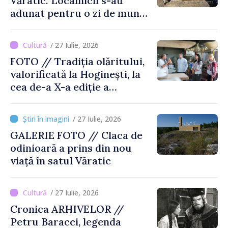
Văratic. Localnicii s-au
adunat pentru o zi de muncă
și voie bună
/ 27 Iulie, 2026
FOTO // Tradiția olăritului,
valorificată la Hoginești, la
cea de-a X-a ediție a
Târgului „La Vatra Olarului
Vasile Gonciari”
/ 27 Iulie, 2026
GALERIE FOTO // Claca de
odinioară a prins din nou
viață în satul Văratic
/ 27 Iulie, 2026
Cronica ARHIVELOR //
Petru Baracci, legenda