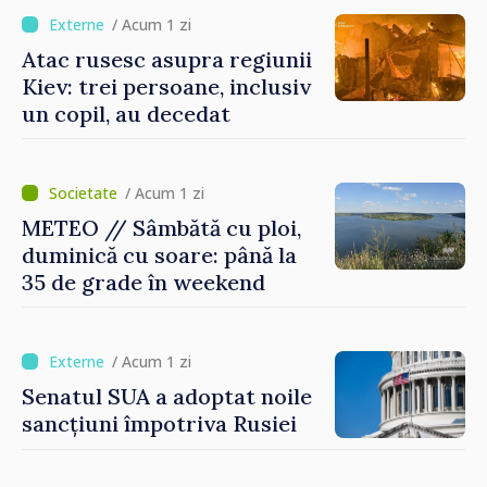
/ Acum 1 zi
Atac rusesc asupra regiunii
Kiev: trei persoane, inclusiv
un copil, au decedat
/ Acum 1 zi
METEO // Sâmbătă cu ploi,
duminică cu soare: până la
35 de grade în weekend
/ Acum 1 zi
Senatul SUA a adoptat noile
sancțiuni împotriva Rusiei