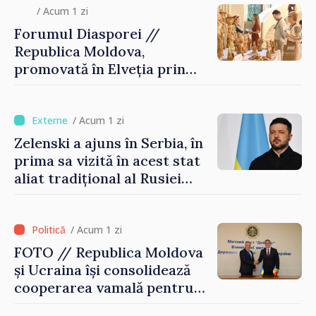
/ Acum 1 zi
Forumul Diasporei //
Republica Moldova,
promovată în Elveția prin
turism, investiții și
exporturi
/ Acum 1 zi
Zelenski a ajuns în Serbia, în
prima sa vizită în acest stat
aliat tradițional al Rusiei
după 2022
/ Acum 1 zi
FOTO // Republica Moldova
și Ucraina își consolidează
cooperarea vamală pentru
securizarea frontierei și