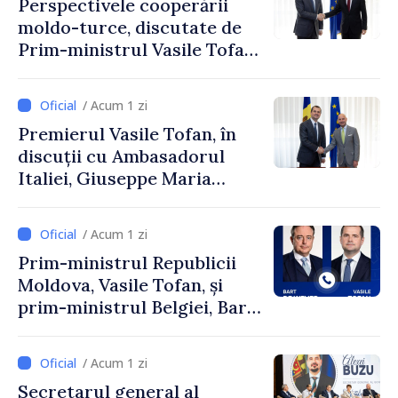
Perspectivele cooperării
moldo-turce, discutate de
Prim-ministrul Vasile Tofan
și Ambasadorul Turciei,
Uygar Mustafa Sertel
/ Acum 1 zi
Premierul Vasile Tofan, în
discuții cu Ambasadorul
Italiei, Giuseppe Maria
Perricone
/ Acum 1 zi
Prim-ministrul Republicii
Moldova, Vasile Tofan, și
prim-ministrul Belgiei, Bart
De Wever, au discutat
despre parcursul european
/ Acum 1 zi
al Republicii Moldova.
Secretarul general al