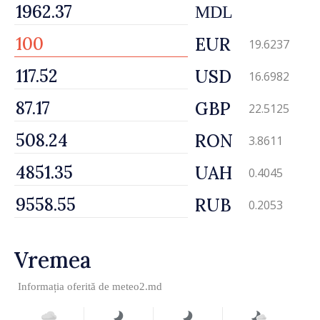
MDL
EUR
19.6237
USD
16.6982
GBP
22.5125
RON
3.8611
UAH
0.4045
RUB
0.2053
Vremea
Informația oferită de
meteo2.md