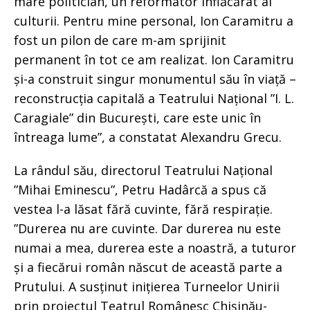
mare politician, un reformator înflăcărat al
culturii. Pentru mine personal, Ion Caramitru a
fost un pilon de care m-am sprijinit
permanent în tot ce am realizat. Ion Caramitru
și-a construit singur monumentul său în viață –
reconstrucția capitală a Teatrului Național ”I. L.
Caragiale” din București, care este unic în
întreaga lume”, a constatat Alexandru Grecu.
La rândul său, directorul Teatrului Național
”Mihai Eminescu”, Petru Hadârcă a spus că
vestea l-a lăsat fără cuvinte, fără respirație.
”Durerea nu are cuvinte. Dar durerea nu este
numai a mea, durerea este a noastră, a tuturor
și a fiecărui român născut de această parte a
Prutului. A susținut inițierea Turneelor Unirii
prin proiectul Teatrul Românesc Chișinău-