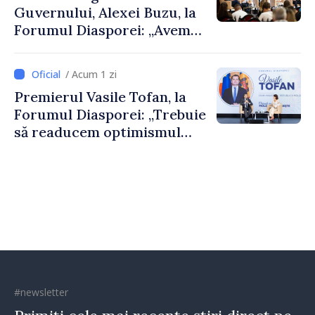
Guvernului, Alexei Buzu, la
Forumul Diasporei: „Avem
nevoie de fiecare dintre
dumneavoastră pentru a
/ Acum 1 zi
construi comunități mai
Premierul Vasile Tofan, la
puternice”
Forumul Diasporei: „Trebuie
să readucem optimismul
oamenilor și încrederea că
Republica Moldova merge în
direcția corectă”
#newsletter