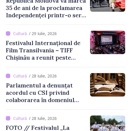
Republica Moldova va marca
35 de ani de la proclamarea
Independenței printr-o serie
de evenimente
/ 29 Iulie, 2026
Festivalul Internațional de
Film Transilvania – TIFF
Chișinău a reunit peste
3.200 de spectatori la cea
de-a șasea ediție
/ 28 Iulie, 2026
Parlamentul a denunțat
acordul cu CSI privind
colaborarea în domeniul
cărții și poligrafiei
/ 28 Iulie, 2026
FOTO // Festivalul „La