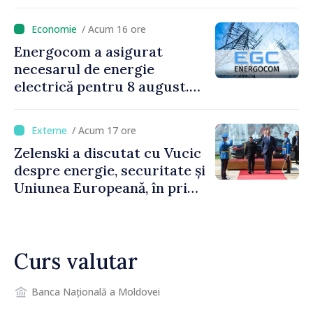
legătură cu drona prăbușită
/ Acum 16 ore
Energocom a asigurat
necesarul de energie
electrică pentru 8 august.
Compania îndeamnă
cetățenii să reducă
/ Acum 17 ore
consumul în orele de vârf
Zelenski a discutat cu Vucic
despre energie, securitate și
Uniunea Europeană, în prima
sa vizită în Serbia
Curs valutar
Banca Națională a Moldovei