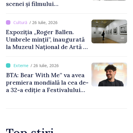
scenei și filmului
moldovenesc
/ 26 Iulie, 2026
Expoziția „Roger Ballen.
Umbrele minții”, inaugurată
la Muzeul Național de Artă al
Moldovei
/ 26 Iulie, 2026
BTA: Bear With Me” va avea
premiera mondială la cea de-
a 32-a ediție a Festivalului
de Film de la Sarajevo, în
august
Top știri