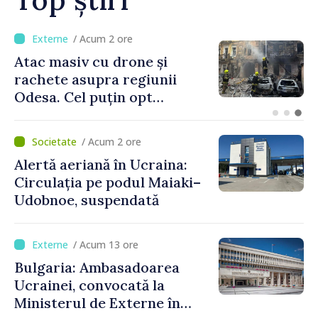
/ Acum 1 oră
Orașele din Republica
Moldova se pot înscrie în
cursa pentru titlul de
„Capitală Europeană a
Culturii 2033”
/ Acum 2 ore
Alertă aeriană în Ucraina:
Circulația pe podul Maiaki–
Udobnoe, suspendată
/ Acum 13 ore
Bulgaria: Ambasadoarea
Ucrainei, convocată la
Ministerul de Externe în