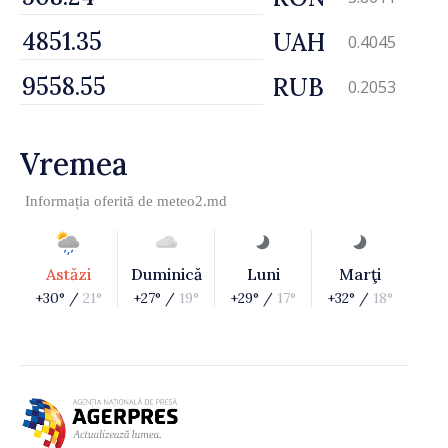
UAH
0.4045
RUB
0.2053
Vremea
Informația oferită de
meteo2.md
Astăzi
Duminică
Luni
Marţi
+30° /
21°
+27° /
19°
+29° /
17°
+32° /
18°