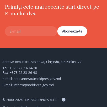
Primiți cele mai recente știri direct pe
E-mailul dvs.
Abonează-te
Adresa: Republica Moldova, Chișinău, str.Puskin, 22
Tel.:
+373 22 23-34-28
Fax: +373 22 23-26-98
E-mail:
anticamera@moldpres.gov.md
E-mail:
inform@moldpres.gov.md
© 2000-2026 "I.P. MOLDPRES A.I.S."
?