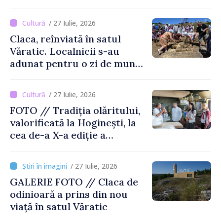
Moldova
/ 27 Iulie, 2026
Claca, reînviată în satul
Văratic. Localnicii s-au
adunat pentru o zi de muncă
și voie bună
/ 27 Iulie, 2026
FOTO // Tradiția olăritului,
valorificată la Hoginești, la
cea de-a X-a ediție a
Târgului „La Vatra Olarului
Vasile Gonciari”
/ 27 Iulie, 2026
GALERIE FOTO // Claca de
odinioară a prins din nou
viață în satul Văratic