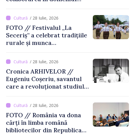
cărții și poligrafiei
/ 28 Iulie, 2026
FOTO // Festivalul „La
Seceriș” a celebrat tradițiile
rurale și munca
agricultorilor la Cîrnățeni
/ 28 Iulie, 2026
Cronica ARHIVELOR //
Eugeniu Coșeriu, savantul
care a revoluționat studiul
limbajului
/ 28 Iulie, 2026
FOTO // România va dona
cărți în limba română
bibliotecilor din Republica