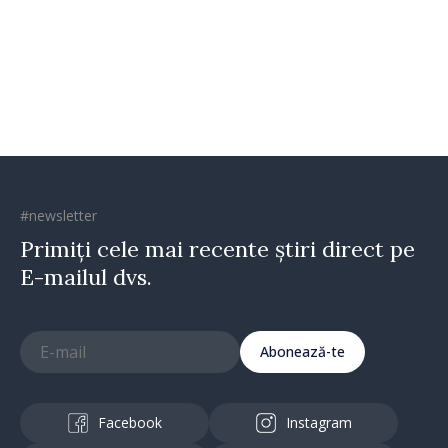
oamenilor și încrederea că
Republica Moldova merge în
direcția corectă”
#newsletter
Primiți cele mai recente știri direct pe
E-mailul dvs.
Abonează-te
Facebook
Instagram