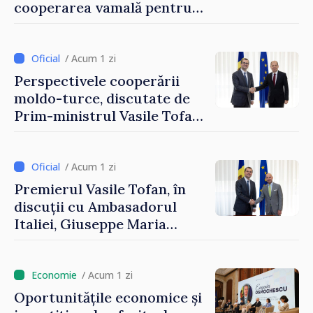
cooperarea vamală pentru
securizarea frontierei și
integrarea europeană.
Reuniune la Moghiliov-
/ Acum 1 zi
Podolsk
Perspectivele cooperării
moldo-turce, discutate de
Prim-ministrul Vasile Tofan
și Ambasadorul Turciei,
Uygar Mustafa Sertel
/ Acum 1 zi
Premierul Vasile Tofan, în
discuții cu Ambasadorul
Italiei, Giuseppe Maria
Perricone
/ Acum 1 zi
Oportunitățile economice și