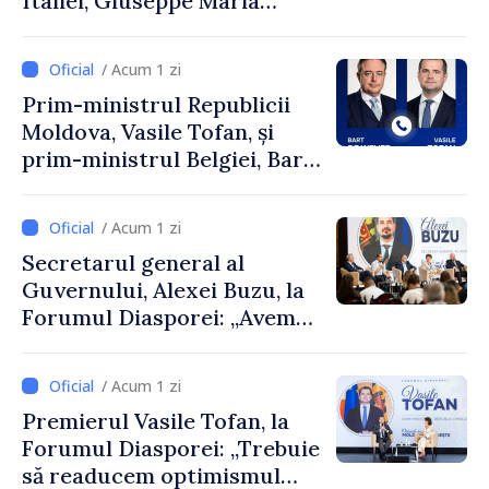
Italiei, Giuseppe Maria
Perricone
/ Acum 1 zi
Prim-ministrul Republicii
Moldova, Vasile Tofan, și
prim-ministrul Belgiei, Bart
De Wever, au discutat
despre parcursul european
/ Acum 1 zi
al Republicii Moldova.
Secretarul general al
Guvernului, Alexei Buzu, la
Forumul Diasporei: „Avem
nevoie de fiecare dintre
dumneavoastră pentru a
/ Acum 1 zi
construi comunități mai
Premierul Vasile Tofan, la
puternice”
Forumul Diasporei: „Trebuie
să readucem optimismul