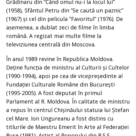
Grădinaru din ”Când omul nu-i la locul lui”
(1958), Sfântul Petru din ”Se caută un paznic”
(1967) și cel din pelicula ”Favoritul” (1976). De
asemenea, a dublat zeci de filme în limba
română. A regizat mai multe filme la
televiziunea centrală din Moscova.
În anul 1989 revine în Republica Moldova.
Deține funcția de ministru al Culturii și Cultelor
(1990-1994), apoi pe cea de vicepreședinte al
Fundației Culturale Române din București
(1995-2005). A fost deputat în primul
Parlament al R. Moldova. În calitate de ministru
a repus în centrul Chișinăului statuia lui Ștefan
cel Mare. Ion Ungureanu a fost distins cu
titlurile de Maestru Emerit în Arte al Federației
Ruse (1981), Artist al Poporului din R.S.S.