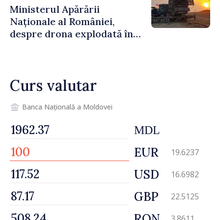
Ministerul Apărării
Naționale al României,
despre drona explodată în
Bulgaria: „Radarele noastre
nu au detectat niciun
vehicul aerian”
Curs valutar
Banca Națională a Moldovei
MDL
EUR
19.6237
USD
16.6982
GBP
22.5125
RON
3.8611