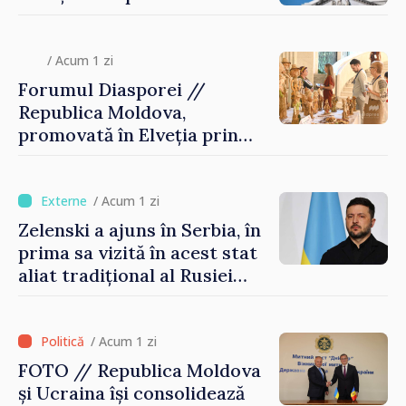
/ Acum 1 zi
Forumul Diasporei //
Republica Moldova,
promovată în Elveția prin
turism, investiții și
exporturi
/ Acum 1 zi
Zelenski a ajuns în Serbia, în
prima sa vizită în acest stat
aliat tradițional al Rusiei
după 2022
/ Acum 1 zi
FOTO // Republica Moldova
și Ucraina își consolidează