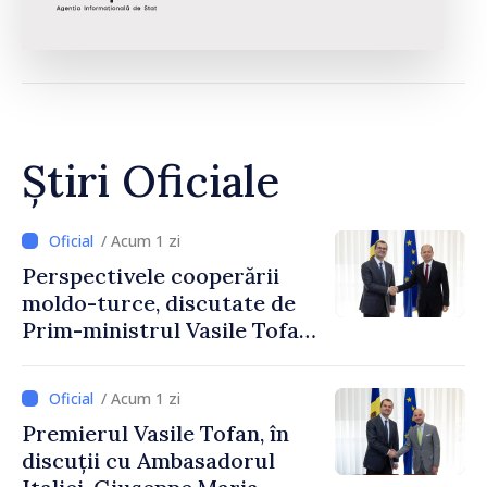
Știri Oficiale
/ Acum 1 zi
Perspectivele cooperării
moldo-turce, discutate de
Prim-ministrul Vasile Tofan
și Ambasadorul Turciei,
Uygar Mustafa Sertel
/ Acum 1 zi
Premierul Vasile Tofan, în
discuții cu Ambasadorul