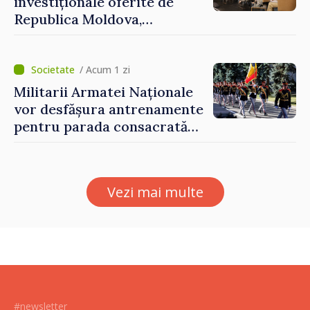
investiționale oferite de
Republica Moldova,
prezentate de vicepremierul
Eugeniu Osmochescu, la
Forumul Diasporei
/ Acum 1 zi
Militarii Armatei Naționale
vor desfășura antrenamente
pentru parada consacrată
Zilei Independenței
Vezi mai multe
#newsletter