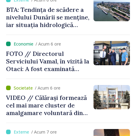
BTA: Tendința de scădere a
nivelului Dunării se menține,
iar situația hidrologică
rămâne dificilă
/ Acum 6 ore
FOTO // Directorul
Serviciului Vamal, în vizită la
Otaci: A fost examinată
posibilitatea dotării Zonei de
control vamal cu un scanner
/ Acum 6 ore
performant
VIDEO // Călărași formează
cel mai mare cluster de
amalgamare voluntară din
Republica Moldova. Consiliul
orășenesc a aprobat decizia
/ Acum 7 ore
finală