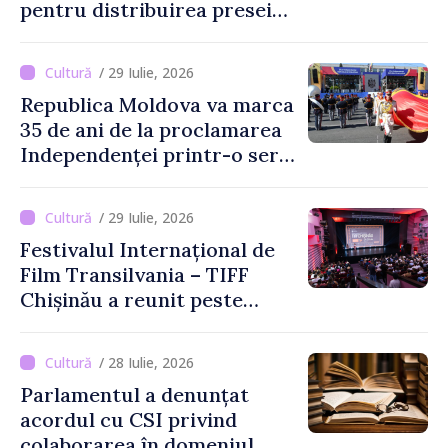
pentru distribuirea presei
tipărite
/ 29 Iulie, 2026
Republica Moldova va marca
35 de ani de la proclamarea
Independenței printr-o serie
de evenimente
/ 29 Iulie, 2026
Festivalul Internațional de
Film Transilvania – TIFF
Chișinău a reunit peste
3.200 de spectatori la cea
de-a șasea ediție
/ 28 Iulie, 2026
Parlamentul a denunțat
acordul cu CSI privind
colaborarea în domeniul