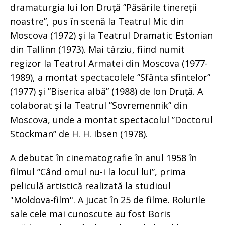
dramaturgia lui Ion Druță ”Păsările tinereții
noastre”, pus în scenă la Teatrul Mic din
Moscova (1972) și la Teatrul Dramatic Estonian
din Tallinn (1973). Mai târziu, fiind numit
regizor la Teatrul Armatei din Moscova (1977-
1989), a montat spectacolele ”Sfânta sfintelor”
(1977) și ”Biserica albă” (1988) de Ion Druță. A
colaborat și la Teatrul ”Sovremennik” din
Moscova, unde a montat spectacolul ”Doctorul
Stockman” de H. H. Ibsen (1978).
A debutat în cinematografie în anul 1958 în
filmul ”Când omul nu-i la locul lui”, prima
peliculă artistică realizată la studioul
"Moldova-film". A jucat în 25 de filme. Rolurile
sale cele mai cunoscute au fost Boris