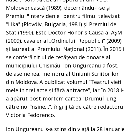
Moldovenească (1989), decernându-i-se și
Premiul "Intervidenie" pentru filmul televizat
"Lika" (Plovdiv, Bulgaria, 1981) și Premiul de
Stat (1990). Este Doctor Honoris Causa al AŞM
(2009), cavaler al „Ordinului Republicii” (2009)
și laureat al Premiului Național (2011). În 2015 i
se conferă titlul de cetățean de onoare al
municipiului Chișinău. Ion Ungureanu a fost,
de asemenea, membru al Uniunii Scriitorilor
din Moldova. A publicat volumul ”Teatrul vieții
mele în trei acte și fără antracte”, iar în 2018 i-
a apărut post-mortem cartea ”Drumul lung
către noi înșine…”, îngrijită de către redactorul
Victoria Fedorenco.
Ion Ungureanu s-a stins din viață la 28 ianuarie