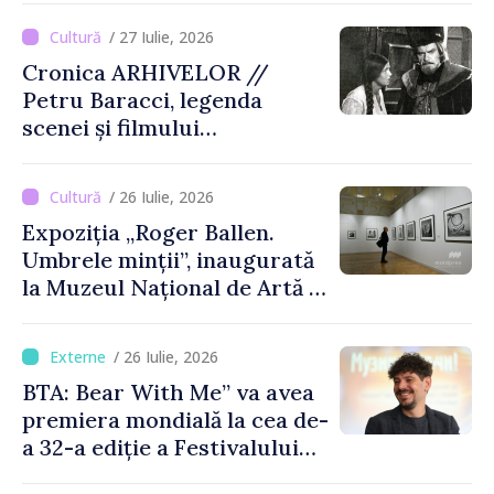
/ 27 Iulie, 2026
Cronica ARHIVELOR //
Petru Baracci, legenda
scenei și filmului
moldovenesc
/ 26 Iulie, 2026
Expoziția „Roger Ballen.
Umbrele minții”, inaugurată
la Muzeul Național de Artă al
Moldovei
/ 26 Iulie, 2026
BTA: Bear With Me” va avea
premiera mondială la cea de-
a 32-a ediție a Festivalului
de Film de la Sarajevo, în