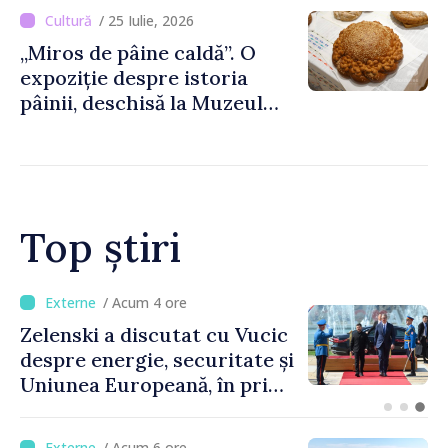
august
/ 25 Iulie, 2026
„Miros de pâine caldă”. O
expoziție despre istoria
pâinii, deschisă la Muzeul
Național de Istorie a
Moldovei
Top știri
/ Acum 41 minute
Bulgaria: Ambasadoarea
Ucrainei, convocată la
Ministerul de Externe în
legătură cu drona prăbușită
/ Acum 6 ore