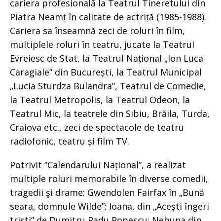
cariera profesională la Teatrul Tineretului din
Piatra Neamț în calitate de actriță (1985-1988).
Cariera sa înseamnă zeci de roluri în film,
multiplele roluri în teatru, jucate la Teatrul
Evreiesc de Stat, la Teatrul Național „Ion Luca
Caragiale” din București, la Teatrul Municipal
„Lucia Sturdza Bulandra”, Teatrul de Comedie,
la Teatrul Metropolis, la Teatrul Odeon, la
Teatrul Mic, la teatrele din Sibiu, Brăila, Turda,
Craiova etc., zeci de spectacole de teatru
radiofonic, teatru și film TV.
Potrivit ”Calendarului Național”, a realizat
multiple roluri memorabile în diverse comedii,
tragedii şi drame: Gwendolen Fairfax în „Bună
seara, domnule Wilde”; Ioana, din „Acești îngeri
triști” de Dumitru Radu Popescu; Nebuna din