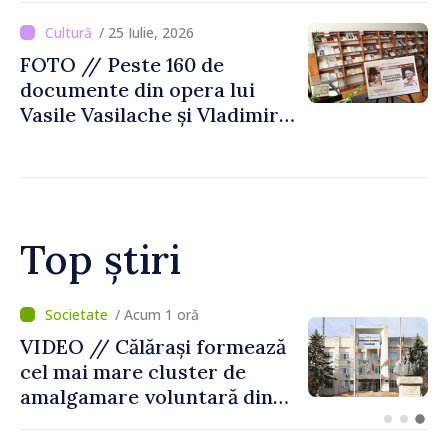
Moldovei
/ 25 Iulie, 2026
FOTO // Peste 160 de
documente din opera lui
Vasile Vasilache și Vladimir
Beșleagă, expuse la
Biblioteca Națională
Top știri
/ Acum 43 minute
BTA: Tendința de scădere a
nivelului Dunării se menține,
iar situația hidrologică
rămâne dificilă