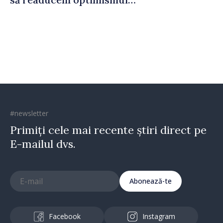
oamenilor și încrederea că
Republica Moldova merge în
direcția corectă”
#newsletter
Primiți cele mai recente știri direct pe
E-mailul dvs.
Abonează-te
Facebook
Instagram