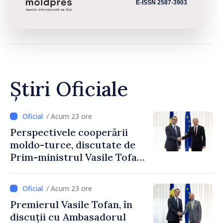
E-ISSN 2587-3903
Știri Oficiale
/ Acum 23 ore
Perspectivele cooperării
moldo-turce, discutate de
Prim-ministrul Vasile Tofan
și Ambasadorul Turciei,
Uygar Mustafa Sertel
/ Acum 23 ore
Premierul Vasile Tofan, în
discuții cu Ambasadorul