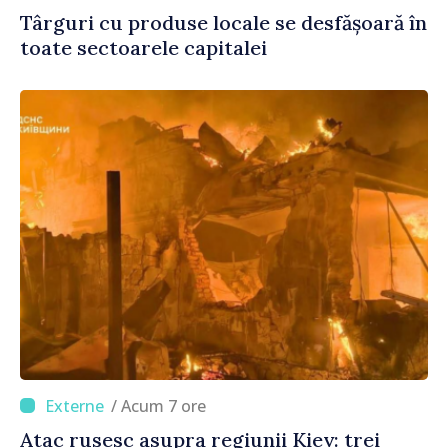
Târguri cu produse locale se desfășoară în
toate sectoarele capitalei
/ Acum 7 ore
Atac rusesc asupra regiunii Kiev: trei