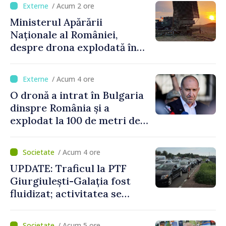
/ Acum 2 ore
Ministerul Apărării
Naționale al României,
despre drona explodată în
Bulgaria: „Radarele noastre
nu au detectat niciun
/ Acum 4 ore
vehicul aerian”
O dronă a intrat în Bulgaria
dinspre România și a
explodat la 100 de metri de
graniță
/ Acum 4 ore
UPDATE: Traficul la PTF
Giurgiulești-Galația fost
fluidizat; activitatea se
desfășoară în condiții
normale
/ Acum 5 ore