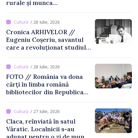
rurale și munca
agricultorilor la Cîrnățeni
/ 28 Iulie, 2026
Cronica ARHIVELOR //
Eugeniu Coșeriu, savantul
care a revoluționat studiul
limbajului
/ 28 Iulie, 2026
FOTO // România va dona
cărți în limba română
bibliotecilor din Republica
Moldova
/ 27 Iulie, 2026
Claca, reînviată în satul
Văratic. Localnicii s-au
adunat pentru o zi de muncă