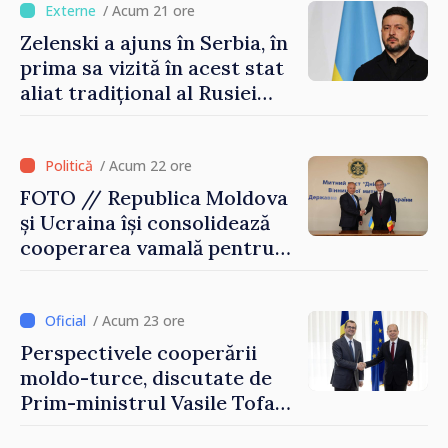
/ Acum 21 ore
Zelenski a ajuns în Serbia, în
prima sa vizită în acest stat
aliat tradițional al Rusiei
după 2022
/ Acum 22 ore
FOTO // Republica Moldova
și Ucraina își consolidează
cooperarea vamală pentru
securizarea frontierei și
integrarea europeană.
Reuniune la Moghiliov-
/ Acum 23 ore
Podolsk
Perspectivele cooperării
moldo-turce, discutate de
Prim-ministrul Vasile Tofan
și Ambasadorul Turciei,