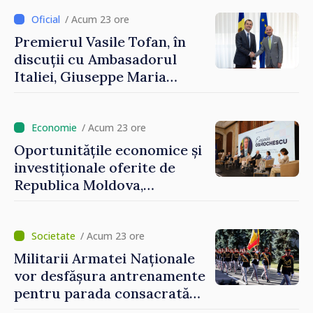
Uygar Mustafa Sertel
/ Acum 23 ore
Premierul Vasile Tofan, în
discuții cu Ambasadorul
Italiei, Giuseppe Maria
Perricone
/ Acum 23 ore
Oportunitățile economice și
investiționale oferite de
Republica Moldova,
prezentate de vicepremierul
Eugeniu Osmochescu, la
Forumul Diasporei
/ Acum 23 ore
Militarii Armatei Naționale
vor desfășura antrenamente
pentru parada consacrată
Zilei Independenței