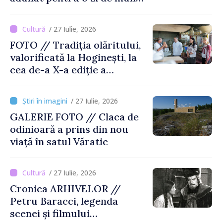
și voie bună
/ 27 Iulie, 2026
FOTO // Tradiția olăritului,
valorificată la Hoginești, la
cea de-a X-a ediție a
Târgului „La Vatra Olarului
Vasile Gonciari”
/ 27 Iulie, 2026
GALERIE FOTO // Claca de
odinioară a prins din nou
viață în satul Văratic
/ 27 Iulie, 2026
Cronica ARHIVELOR //
Petru Baracci, legenda
scenei și filmului