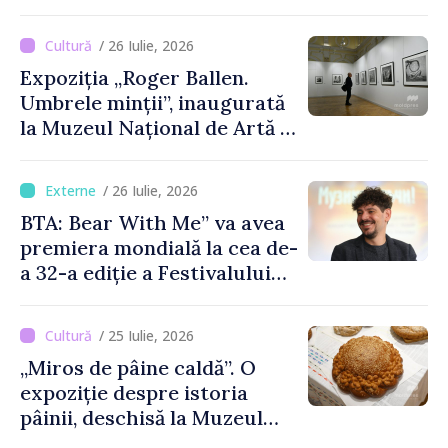
moldovenesc
/ 26 Iulie, 2026
Expoziția „Roger Ballen.
Umbrele minții”, inaugurată
la Muzeul Național de Artă al
Moldovei
/ 26 Iulie, 2026
BTA: Bear With Me” va avea
premiera mondială la cea de-
a 32-a ediție a Festivalului
de Film de la Sarajevo, în
august
/ 25 Iulie, 2026
„Miros de pâine caldă”. O
expoziție despre istoria
pâinii, deschisă la Muzeul
Național de Istorie a