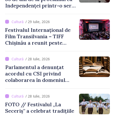
Independenței printr-o serie
de evenimente
/ 29 Iulie, 2026
Festivalul Internațional de
Film Transilvania – TIFF
Chișinău a reunit peste
3.200 de spectatori la cea
de-a șasea ediție
/ 28 Iulie, 2026
Parlamentul a denunțat
acordul cu CSI privind
colaborarea în domeniul
cărții și poligrafiei
/ 28 Iulie, 2026
FOTO // Festivalul „La
Seceriș” a celebrat tradițiile