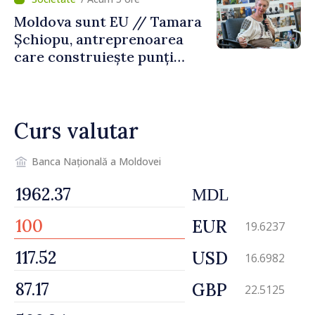
Moldova sunt EU // Tamara
Șchiopu, antreprenoarea
care construiește punți
între Marea Britanie și
Republica Moldova
Curs valutar
Banca Națională a Moldovei
MDL
EUR
19.6237
USD
16.6982
GBP
22.5125