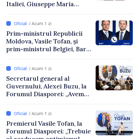
Italiei, Giuseppe Maria
Perricone
/ Acum 1 zi
Prim-ministrul Republicii
Moldova, Vasile Tofan, și
prim-ministrul Belgiei, Bart
De Wever, au discutat
despre parcursul european
/ Acum 1 zi
al Republicii Moldova.
Secretarul general al
Guvernului, Alexei Buzu, la
Forumul Diasporei: „Avem
nevoie de fiecare dintre
dumneavoastră pentru a
/ Acum 1 zi
construi comunități mai
Premierul Vasile Tofan, la
puternice”
Forumul Diasporei: „Trebuie
să readucem optimismul