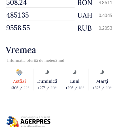
RON
3.8611
UAH
0.4045
RUB
0.2053
Vremea
Informația oferită de
meteo2.md
Astăzi
Duminică
Luni
Marţi
+30° /
22°
+27° /
20°
+29° /
18°
+32° /
20°