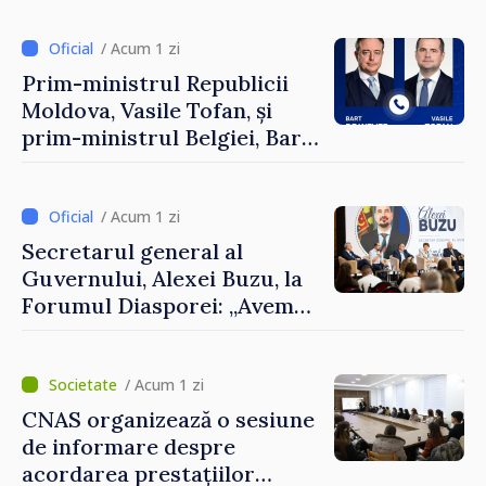
/ Acum 1 zi
Prim-ministrul Republicii
Moldova, Vasile Tofan, și
prim-ministrul Belgiei, Bart
De Wever, au discutat
despre parcursul european
al Republicii Moldova.
/ Acum 1 zi
Secretarul general al
Guvernului, Alexei Buzu, la
Forumul Diasporei: „Avem
nevoie de fiecare dintre
dumneavoastră pentru a
construi comunități mai
/ Acum 1 zi
puternice”
CNAS organizează o sesiune
de informare despre
acordarea prestațiilor