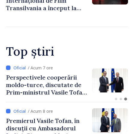
Internațional de Film
Transilvania a început la
Chișinău
Top știri
/ Acum 5 ore
Forumul Diasporei //
Republica Moldova,
promovată în Elveția prin
turism, investiții și
exporturi
/ Acum 8 ore
Premierul Vasile Tofan, în
discuții cu Ambasadorul