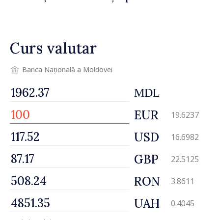
drumul R3, unde se
desfășoară lucrări de
reparație
Curs valutar
Banca Națională a Moldovei
MDL
EUR
19.6237
USD
16.6982
GBP
22.5125
RON
3.8611
UAH
0.4045