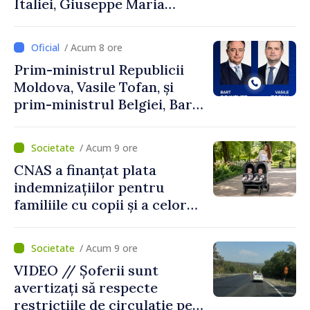
Italiei, Giuseppe Maria
Perricone
/ Acum 8 ore
Prim-ministrul Republicii
Moldova, Vasile Tofan, și
prim-ministrul Belgiei, Bart
De Wever, au discutat
despre parcursul european
/ Acum 9 ore
al Republicii Moldova.
CNAS a finanțat plata
indemnizațiilor pentru
familiile cu copii și a celor
pentru incapacitate
temporară de muncă
/ Acum 9 ore
VIDEO // Șoferii sunt
avertizați să respecte
restricțiile de circulație pe