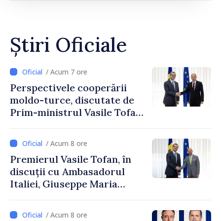
Știri Oficiale
/ Acum 7 ore
Perspectivele cooperării
moldo-turce, discutate de
Prim-ministrul Vasile Tofan
și Ambasadorul Turciei,
Uygar Mustafa Sertel
/ Acum 8 ore
Premierul Vasile Tofan, în
discuții cu Ambasadorul
Italiei, Giuseppe Maria
Perricone
/ Acum 8 ore