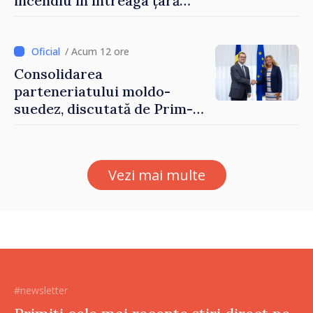
incendiu în întreaga țară
până pe 14 august
/ Acum 12 ore
Consolidarea
parteneriatului moldo-
suedez, discutată de Prim-
ministrul Vasile Tofan și
Ambasadoarea Suediei,
Petra Lärke
Vezi mai multe
#newsletter