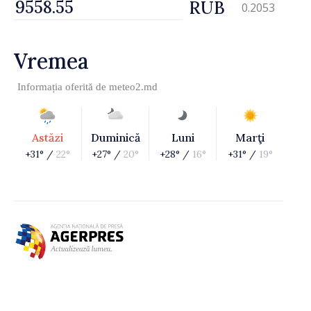
RUB
0.2053
Vremea
Informația oferită de
meteo2.md
Astăzi
Duminică
Luni
Marţi
+31° /
22°
+27° /
20°
+28° /
16°
+31° /
19°