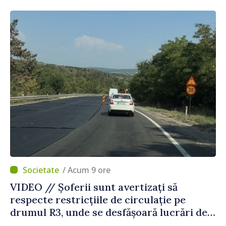
Agenția Executivă pentru Bulgarii din
Străinătate
/ Acum 9 ore
VIDEO // Șoferii sunt avertizați să
respecte restricțiile de circulație pe
drumul R3, unde se desfășoară lucrări de
reparație