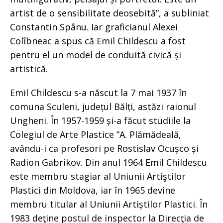
artist de o sensibilitate deosebită”, a subliniat
Constantin Spânu. Iar graficianul Alexei
Colîbneac a spus că Emil Childescu a fost
pentru el un model de conduită civică și
artistică.
Emil Childescu s-a născut la 7 mai 1937 în
comuna Sculeni, județul Bălți, astăzi raionul
Ungheni. În 1957-1959 și-a făcut studiile la
Colegiul de Arte Plastice ”A. Plămădeală,
avându-i ca profesori pe Rostislav Ocușco și
Radion Gabrikov. Din anul 1964 Emil Childescu
este membru stagiar al Uniunii Artiştilor
Plastici din Moldova, iar în 1965 devine
membru titular al Uniunii Artiștilor Plastici. În
1983 deţine postul de inspector la Direcţia de