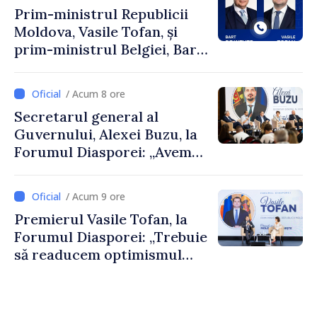
Prim-ministrul Republicii
Moldova, Vasile Tofan, și
prim-ministrul Belgiei, Bart
De Wever, au discutat
despre parcursul european
/ Acum 8 ore
al Republicii Moldova.
Secretarul general al
Guvernului, Alexei Buzu, la
Forumul Diasporei: „Avem
nevoie de fiecare dintre
dumneavoastră pentru a
/ Acum 9 ore
construi comunități mai
Premierul Vasile Tofan, la
puternice”
Forumul Diasporei: „Trebuie
să readucem optimismul
oamenilor și încrederea că
Republica Moldova merge în
direcția corectă”