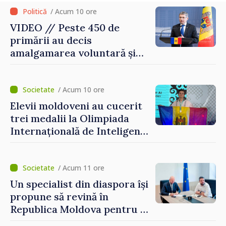
/ Acum 10 ore
VIDEO // Peste 450 de
primării au decis
amalgamarea voluntară și
vor beneficia de fonduri
pentru investiții. Igor
Grosu: „Este important să
/ Acum 10 ore
depășim blocajele și să dăm o
Elevii moldoveni au cucerit
șansă localităților să se
trei medalii la Olimpiada
dezvolte”
Internațională de Inteligență
Artificială
/ Acum 11 ore
Un specialist din diaspora își
propune să revină în
Republica Moldova pentru a
contribui la dezvoltarea