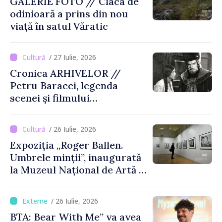
GALERIE FOTO // Claca de
odinioară a prins din nou
viață în satul Văratic
/ 27 Iulie, 2026
Cronica ARHIVELOR //
Petru Baracci, legenda
scenei și filmului
moldovenesc
/ 26 Iulie, 2026
Expoziția „Roger Ballen.
Umbrele minții”, inaugurată
la Muzeul Național de Artă al
Moldovei
/ 26 Iulie, 2026
BTA: Bear With Me” va avea