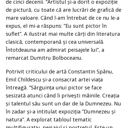
de cinci decenii. ”Artistul și-a dorit o expoziție
de pictură, cu toate că are lucrări de grafică de
mare valoare. Când l-am întrebat de ce nu le-a
expus, el mi-a răspuns: ”Eu sunt pictor în
suflet”. A ilustrat mai multe cărți din literatura
clasică, contemporană și cea universală.
Întotdeauna am admirat peisajele lui”, a
remarcat Dumitru Bolboceanu.
Potrivit criticului de artă Constantin Spânu,
Emil Childescu și-a consacrat artei viața
întreagă. ”Sârguința unui pictor se face
sesizată atunci când îi privești mâinile. Creația
și talentul său sunt un dar de la Dumnezeu. Nu
în zadar și-a intitulat expoziția ”Dumnezeu și
natura”. A explorat tabloul tematic
multifigurativ, peisajul și portretul. Este un