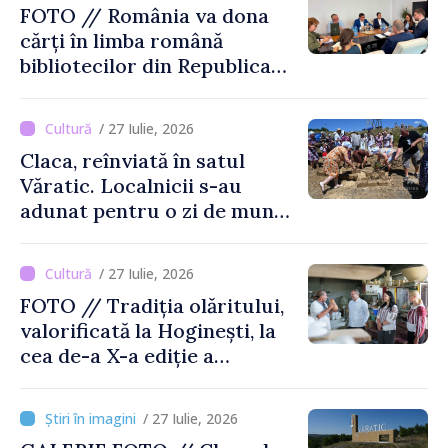
FOTO // România va dona
cărți în limba română
bibliotecilor din Republica
Moldova
/ 27 Iulie, 2026
Claca, reînviată în satul
Văratic. Localnicii s-au
adunat pentru o zi de muncă
și voie bună
/ 27 Iulie, 2026
FOTO // Tradiția olăritului,
valorificată la Hoginești, la
cea de-a X-a ediție a
Târgului „La Vatra Olarului
Vasile Gonciari”
/ 27 Iulie, 2026