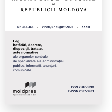
Nr. 363-366
Vineri, 07 august 2026
XXXIII
Legi,
hotărâri, decrete,
dispoziții, tratate,
acte normative
ale organelor centrale
de specialitate ale administrației
publice, informații, anunțuri,
comunicate
ISSN 2587-389X
E-ISSN 2587-3903