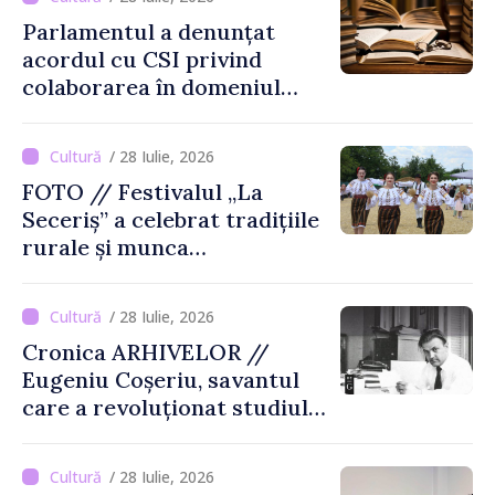
Parlamentul a denunțat
acordul cu CSI privind
colaborarea în domeniul
cărții și poligrafiei
/ 28 Iulie, 2026
FOTO // Festivalul „La
Seceriș” a celebrat tradițiile
rurale și munca
agricultorilor la Cîrnățeni
/ 28 Iulie, 2026
Cronica ARHIVELOR //
Eugeniu Coșeriu, savantul
care a revoluționat studiul
limbajului
/ 28 Iulie, 2026