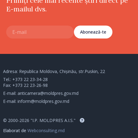
Primiți cele mai recente știri direct pe
E-mailul dvs.
Abonează-te
Adresa: Republica Moldova, Chișinău, str.Puskin, 22
Tel.:
+373 22 23-34-28
Fax: +373 22 23-26-98
E-mail:
anticamera@moldpres.gov.md
E-mail:
inform@moldpres.gov.md
© 2000-2026 "I.P. MOLDPRES A.I.S."
?
Elaborat de
Webconsulting.md