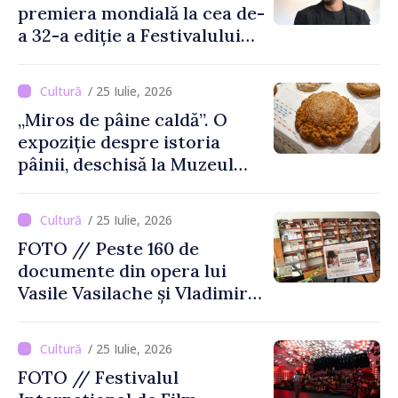
premiera mondială la cea de-
a 32-a ediție a Festivalului
de Film de la Sarajevo, în
august
/ 25 Iulie, 2026
„Miros de pâine caldă”. O
expoziție despre istoria
pâinii, deschisă la Muzeul
Național de Istorie a
Moldovei
/ 25 Iulie, 2026
FOTO // Peste 160 de
documente din opera lui
Vasile Vasilache și Vladimir
Beșleagă, expuse la
Biblioteca Națională
/ 25 Iulie, 2026
FOTO // Festivalul