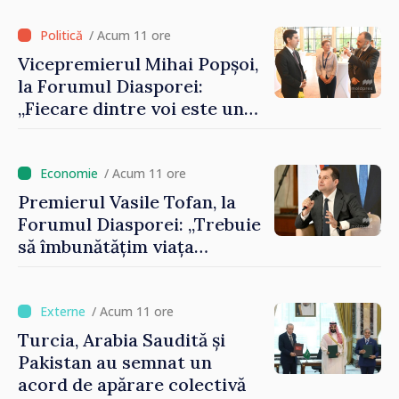
registrului naval național
/ Acum 11 ore
Vicepremierul Mihai Popșoi,
la Forumul Diasporei:
„Fiecare dintre voi este un
ambasador al țării noastre și
contribuie la promovarea
imaginii Republicii Moldova”
/ Acum 11 ore
Premierul Vasile Tofan, la
Forumul Diasporei: „Trebuie
să îmbunătățim viața
oamenilor și să repornim
motoarele economiei”
/ Acum 11 ore
Turcia, Arabia Saudită și
Pakistan au semnat un
acord de apărare colectivă