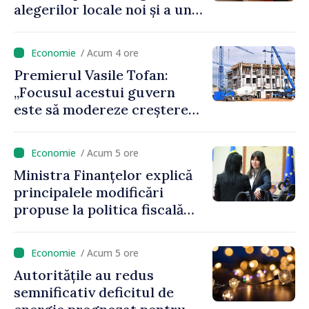
alegerilor locale noi și a unui
referendum local în satul
Delacău, raionul Anenii Noi
/ Acum 4 ore
Premierul Vasile Tofan:
„Focusul acestui guvern
este să modereze creșterea
prețurilor la imobiliare”
/ Acum 5 ore
Ministra Finanțelor explică
principalele modificări
propuse la politica fiscală
2027 privind impozitul pe
venit
/ Acum 5 ore
Autoritățile au redus
semnificativ deficitul de