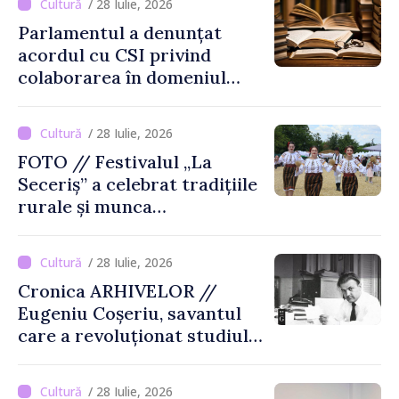
/ 28 Iulie, 2026
Parlamentul a denunțat
acordul cu CSI privind
colaborarea în domeniul
cărții și poligrafiei
/ 28 Iulie, 2026
FOTO // Festivalul „La
Seceriș” a celebrat tradițiile
rurale și munca
agricultorilor la Cîrnățeni
/ 28 Iulie, 2026
Cronica ARHIVELOR //
Eugeniu Coșeriu, savantul
care a revoluționat studiul
limbajului
/ 28 Iulie, 2026