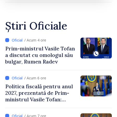
Știri Oficiale
/ Acum 4 ore
Prim-ministrul Vasile Tofan
a discutat cu omologul său
bulgar, Rumen Radev
/ Acum 6 ore
Politica fiscală pentru anul
2027, prezentată de Prim-
ministrul Vasile Tofan:
Reducerea poverii pe muncă,
stimularea investițiilor și o
/ Acum 7 ore