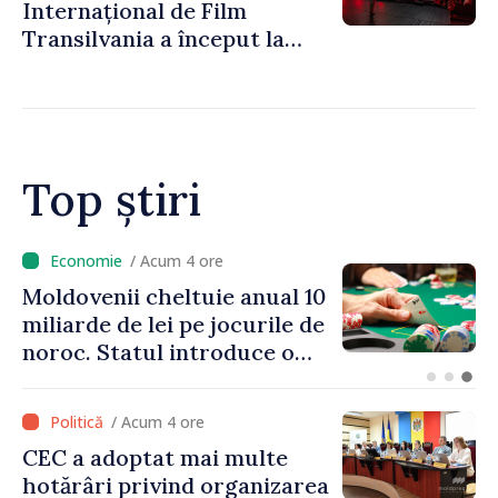
Internațional de Film
Transilvania a început la
Chișinău
Top știri
/ Acum 4 ore
Moldovenii cheltuie anual 10
miliarde de lei pe jocurile de
noroc. Statul introduce o
taxă de 6%, care va aduce
peste 500 de milioane de lei
/ Acum 4 ore
la buget
CEC a adoptat mai multe
hotărâri privind organizarea