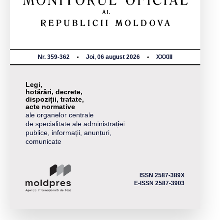
Nr. 359-362
Joi, 06 august 2026
XXXIII
Legi,
hotărâri, decrete,
dispoziții, tratate,
acte normative
ale organelor centrale
de specialitate ale administrației
publice, informații, anunțuri,
comunicate
ISSN 2587-389X
E-ISSN 2587-3903