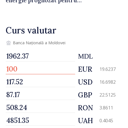
energie prognozat pentru
astăzi
Curs valutar
Banca Națională a Moldovei
MDL
EUR
19.6237
USD
16.6982
GBP
22.5125
RON
3.8611
UAH
0.4045