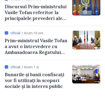
taxare mai echitabilă
Discursul Prim-ministrului
Vasile Tofan referitor la
principalele prevederi ale
politicii fiscale pentru anul
2027
/ Acum 10 ore
Prim-ministrul Vasile Tofan
a avut o întrevedere cu
Ambasadoarea Regatului
Unit al Marii Britanii și
Irlandei de Nord, Fern
/ Acum 1 zi
Horine
Bunurile și banii confiscați
vor fi utilizați în scopuri
sociale și în interes public