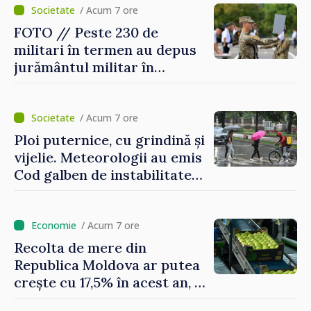
Monitorul Oficial
/ Acum 7 ore
FOTO // Peste 230 de
militari în termen au depus
jurământul militar în
garnizoana Chișinău
/ Acum 7 ore
Ploi puternice, cu grindină și
vijelie. Meteorologii au emis
Cod galben de instabilitate
atmosferică
/ Acum 7 ore
Recolta de mere din
Republica Moldova ar putea
crește cu 17,5% în acest an, în
timp ce producția din UE