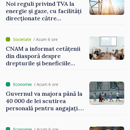
Noi reguli privind TVA la
energie și gaze, cu facilități
direcționate către
consumatorii vulnerabili
/ Acum 6 ore
CNAM a informat cetățenii
din diasporă despre
drepturile și beneficiile
asigurării medicale
/ Acum 6 ore
Guvernul va majora până la
40 000 de lei scutirea
personală pentru angajați.
Vasile Tofan: „Aproape 800
de milioane de lei îi lăsăm
oamenilor”
/ Acum 6 ore