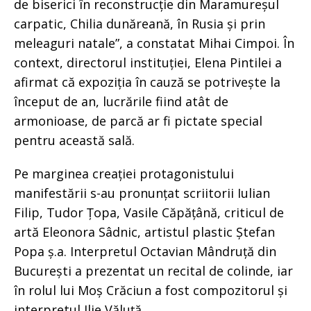
de biserici în reconstrucție din Maramureșul
carpatic, Chilia dunăreană, în Rusia și prin
meleaguri natale”, a constatat Mihai Cimpoi. În
context, directorul instituției, Elena Pintilei a
afirmat că expoziția în cauză se potrivește la
început de an, lucrările fiind atât de
armonioase, de parcă ar fi pictate special
pentru această sală.
Pe marginea creației protagonistului
manifestării s-au pronunțat scriitorii Iulian
Filip, Tudor Țopa, Vasile Căpățână, criticul de
artă Eleonora Sâdnic, artistul plastic Ștefan
Popa ș.a. Interpretul Octavian Mândruță din
București a prezentat un recital de colinde, iar
în rolul lui Moș Crăciun a fost compozitorul și
interpretul Ilie Văluță.