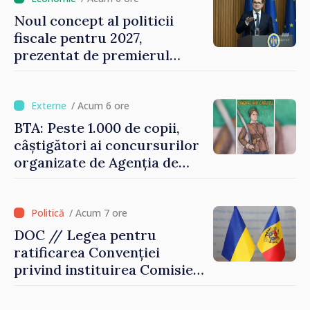
Noul concept al politicii
fiscale pentru 2027,
prezentat de premierul
Vasile Tofan: „Taxăm mai
puțin munca, stimulăm
investițiile, taxăm viciile și
/ Acum 6 ore
echilibrăm taxarea
BTA: Peste 1.000 de copii,
consumului”
câștigători ai concursurilor
organizate de Agenția de
Stat pentru Bulgarii din
Străinătate, vor fi premiați
/ Acum 7 ore
DOC // Legea pentru
ratificarea Convenției
privind instituirea Comisiei
Internaționale de Reclamații
pentru Ucraina, publicată în