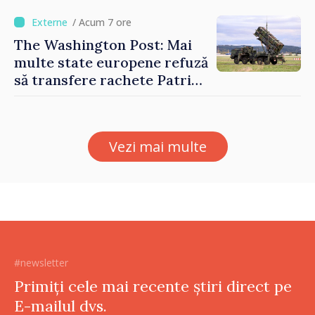
este estimată în scădere
/ Acum 7 ore
The Washington Post: Mai
multe state europene refuză
să transfere rachete Patriot
Ucrainei
Vezi mai multe
#newsletter
Primiți cele mai recente știri direct pe
E-mailul dvs.