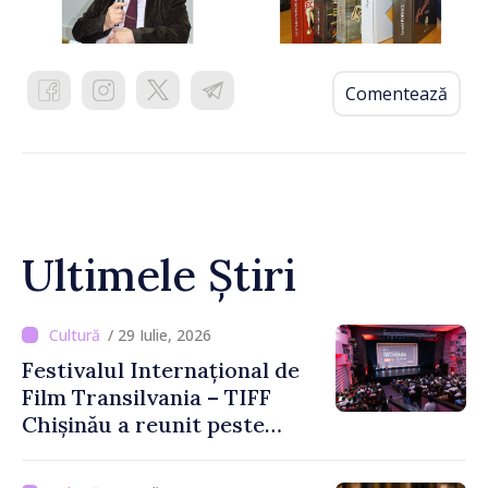
Comentează
Ultimele Știri
/ 29 Iulie, 2026
Festivalul Internațional de
Film Transilvania – TIFF
Chișinău a reunit peste
3.200 de spectatori la cea
de-a șasea ediție