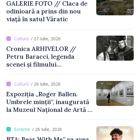
GALERIE FOTO // Claca de
odinioară a prins din nou
viață în satul Văratic
/ 27 Iulie, 2026
Cronica ARHIVELOR //
Petru Baracci, legenda
scenei și filmului
moldovenesc
/ 26 Iulie, 2026
Expoziția „Roger Ballen.
Umbrele minții”, inaugurată
la Muzeul Național de Artă al
Moldovei
/ 26 Iulie, 2026
BTA: Bear With Me” va avea