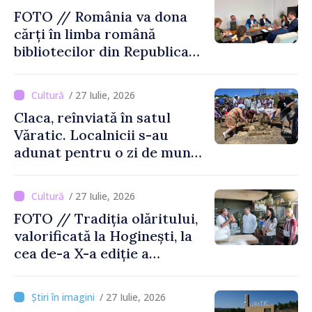
FOTO // România va dona
cărți în limba română
bibliotecilor din Republica
Moldova
/ 27 Iulie, 2026
Claca, reînviată în satul
Văratic. Localnicii s-au
adunat pentru o zi de muncă
și voie bună
/ 27 Iulie, 2026
FOTO // Tradiția olăritului,
valorificată la Hoginești, la
cea de-a X-a ediție a
Târgului „La Vatra Olarului
Vasile Gonciari”
/ 27 Iulie, 2026