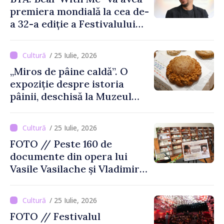
premiera mondială la cea de-
a 32-a ediție a Festivalului
de Film de la Sarajevo, în
august
/ 25 Iulie, 2026
„Miros de pâine caldă”. O
expoziție despre istoria
pâinii, deschisă la Muzeul
Național de Istorie a
Moldovei
/ 25 Iulie, 2026
FOTO // Peste 160 de
documente din opera lui
Vasile Vasilache și Vladimir
Beșleagă, expuse la
Biblioteca Națională
/ 25 Iulie, 2026
FOTO // Festivalul