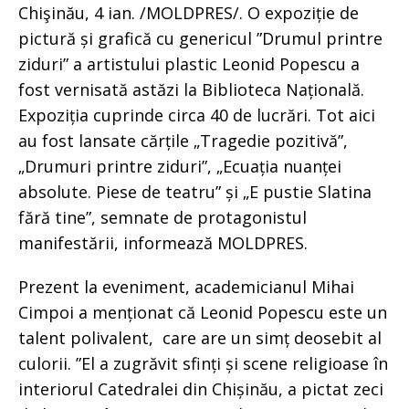
Chişinău, 4 ian. /MOLDPRES/. O expoziție de
pictură și grafică cu genericul ”Drumul printre
ziduri” a artistului plastic Leonid Popescu a
fost vernisată astăzi la Biblioteca Națională.
Expoziția cuprinde circa 40 de lucrări. Tot aici
au fost lansate cărțile „Tragedie pozitivă”,
„Drumuri printre ziduri”, „Ecuația nuanței
absolute. Piese de teatru” și „E pustie Slatina
fără tine”, semnate de protagonistul
manifestării, informează MOLDPRES.
Prezent la eveniment, academicianul Mihai
Cimpoi a menționat că Leonid Popescu este un
talent polivalent, care are un simț deosebit al
culorii. ”El a zugrăvit sfinți și scene religioase în
interiorul Catedralei din Chișinău, a pictat zeci