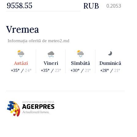
RUB
0.2053
Vremea
Informația oferită de
meteo2.md
Astăzi
Vineri
Sîmbătă
Duminică
+35° /
24°
+35° /
23°
+30° /
21°
+28° /
21°