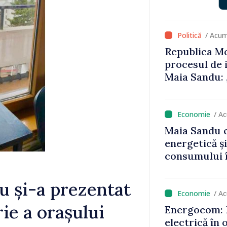
că oameni cu
cunosc polit
/ Acum
Republica Mo
procesul de 
Maia Sandu: 
niciun stat”
/ A
Maia Sandu e
energetică ș
consumului î
astfel putem
un nivel mai
su și-a prezentat
/ A
rie a orașului
Energocom: D
electrică în 