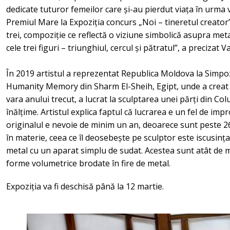
dedicate tuturor femeilor care și-au pierdut viața în urma 
Premiul Mare la Expoziția concurs „Noi – tineretul creator”
trei, compoziție ce reflectă o viziune simbolică asupra met
cele trei figuri – triunghiul, cercul și pătratul”, a precizat
În 2019 artistul a reprezentat Republica Moldova la Simpo
Humanity Memory din Sharm El-Sheih, Egipt, unde a creat l
vara anului trecut, a lucrat la sculptarea unei părți din Col
înălțime. Artistul explica faptul că lucrarea e un fel de impr
originalul e nevoie de minim un an, deoarece sunt peste 260
în materie, ceea ce îl deosebește pe sculptor este iscusința
metal cu un aparat simplu de sudat. Acestea sunt atât de min
forme volumetrice brodate în fire de metal.
Expoziția va fi deschisă până la 12 martie.