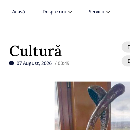
Acasă
Despre noi
Servicii
Cultură
D
07 August, 2026
/ 00:49
/ Acum 1 oră
Linia electrică de 330 kV
Dnestrovsk, grav avaria
calamităților naturale