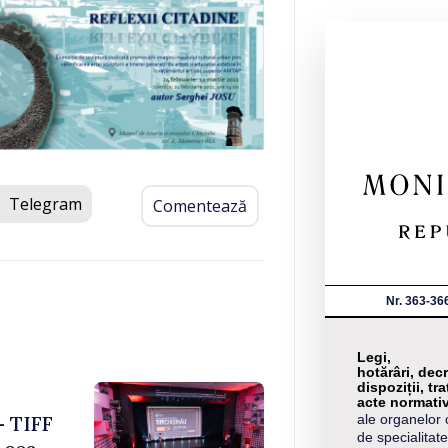
Telegram
Comentează
Nr. 363-36
Legi,
hotărâri, decr
dispoziții, tra
acte normati
ale organelor 
– TIFF
de specialitate