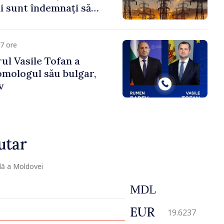
 sunt îndemnați să
că
7 ore
ul Vasile Tofan a
omologul său bulgar,
v
utar
lă a Moldovei
MDL
EUR
19.6237