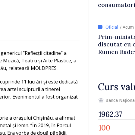
consumatorii
economiseas
/ Acum 
Prim-ministr
discutat cu 
Rumen Rade
enericul ”Reflecții citadine” a
e Muzică, Teatru și Arte Plastice, a
șinău, relatează MOLDPRES.
cuprinde 11 lucrări și este dedicată
Curs val
a artei sculpturii a tinerei
uperior. Evenimentul a fost organizat
Banca Naționa
rie a orașului Chișinău, a afirmat
tal și lemn. ”În 2019, în Parcul
su. Era vorba de două păpădii,