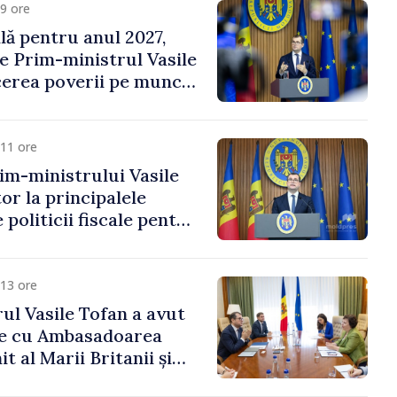
9 ore
ală pentru anul 2027,
e Prim-ministrul Vasile
erea poverii pe muncă,
vestițiilor și o taxare
lă
11 ore
im-ministrului Vasile
or la principalele
 politicii fiscale pentru
13 ore
ul Vasile Tofan a avut
re cu Ambasadoarea
t al Marii Britanii și
Nord, Fern Horine