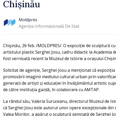
Chișinău
Moldpres
Agenția Informațională De Stat
Chişinău, 26 feb. /MOLDPRES/. O expoziție de sculptură cu g
artistului plastic Serghei Josu, cadru didactic la Academia d
fost vernisată recent la Muzeul de Istorie a orașului Chi
Solicitat de agenție, Serghei Josu a menționat că expoziția 
promovării imaginii mediului cultural urban prin valorificare
generații de artiști și educației în învăţământul artistic s
de către instituția gazdă, în colaborare cu AMTAP.
La rândul său, Valeria Suruceanu, directorul Muzeul de Isto
că Serghei Josu este autorul unor opere excepționale din me
Valea Morilor, a apărut o sculptură semnată de Serghei Jo