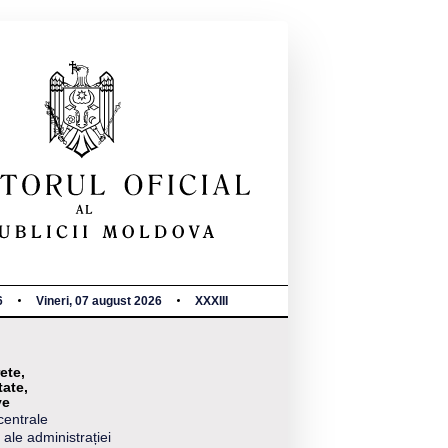
6
Vineri, 07 august 2026
XXXIII
ete,
tate,
ve
centrale
 ale administrației