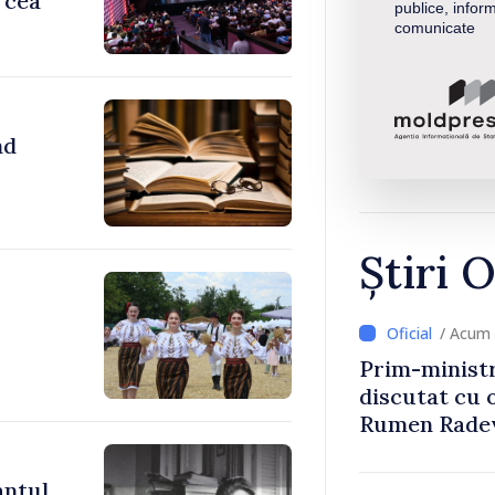
 cea
publice, inform
comunicate
nd
Știri O
/ Acum 
Prim-ministr
discutat cu 
Rumen Rade
antul