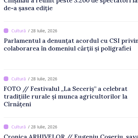
Chișinău a reunit peste 3.200 de spectatori la
de-a șasea ediție
/ 28 Iulie, 2026
Parlamentul a denunțat acordul cu CSI privi
colaborarea în domeniul cărții și poligrafiei
/ 28 Iulie, 2026
FOTO // Festivalul „La Seceriș” a celebrat
tradițiile rurale și munca agricultorilor la
Cîrnățeni
/ 28 Iulie, 2026
Cronica ARHIVELOR // Eugeniu Coșeriu, sav