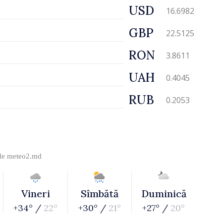
USD
16.6982
GBP
22.5125
RON
3.8611
UAH
0.4045
RUB
0.2053
 de
meteo2.md
Vineri
Sîmbătă
Duminică
+34° /
22°
+30° /
21°
+27° /
20°