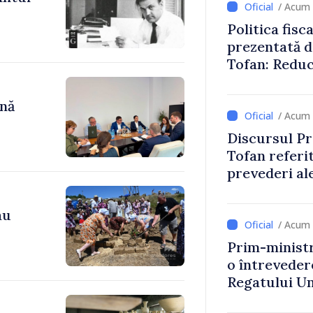
/ Acum 
Politica fisc
prezentată d
Tofan: Reduc
stimularea in
mai echitabi
ână
/ Acum 
Discursul Pr
Tofan referit
prevederi ale
anul 2027
au
/ Acum 
Prim-ministr
o întrevede
Regatului Uni
Irlandei de 