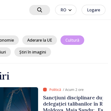
RO
Logare
onomie
Aderare la UE
Cultură
iuri
Știri în imagini
iri
 2 ore
ciplinare după vizita
libanilor în Republica
a Sandu: „Este rușinos