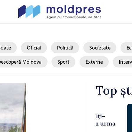
Toate
Oficial
Politică
Societate
Ec
escoperă Moldova
Sport
Externe
Interv
Top șt
/ Acum
 Bălți–
Sancțiuni dis
tă în urma
delegației ta
Moldova. Mai