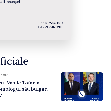
ații, anunțuri,
ISSN 2587-389X
E-ISSN 2587-3903
ficiale
7 ore
ul Vasile Tofan a
omologul său bulgar,
v