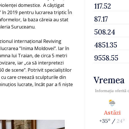
violenței domestice. A câștigat
 în 2019 pentru lucrarea triptic În
aformelor, la baza căreia au stat
 Valeria Suruceanu.
zionul internațional Reviving
ucrarea ”Inima Moldovei”. Iar în
umna lui Traian, de circa 5 metri
ovizare, iar „ca să interpretezi
 de scene”. Potrivit specialiștilor
 cu care creează sculpturile din
Vremea
uțios lucrate, încât par a fi niște
Informația oferită
Astăzi
+35° /
24°