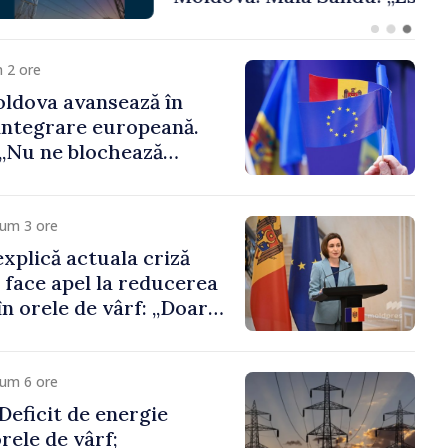
 funcții înalte nu
ica statului”
 2 ore
ldova avansează în
integrare europeană.
„Nu ne blochează
cum 3 ore
xplică actuala criză
i face apel la reducerea
n orele de vârf: „Doar
 menține prețurile la
 mic”
cum 6 ore
eficit de energie
orele de vârf;