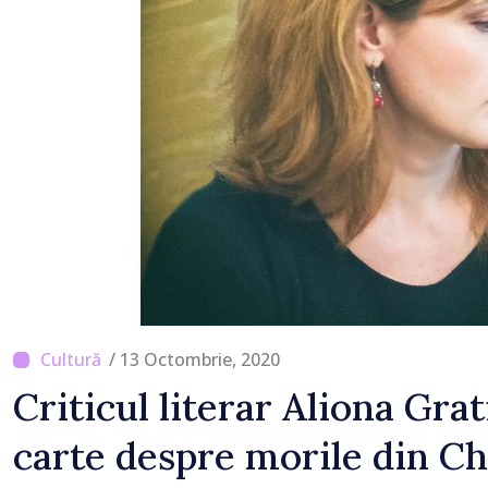
local în satul Delacău, r
Anenii Noi
/ 13 Octombrie, 2020
Criticul literar Aliona Grat
carte despre morile din Ch