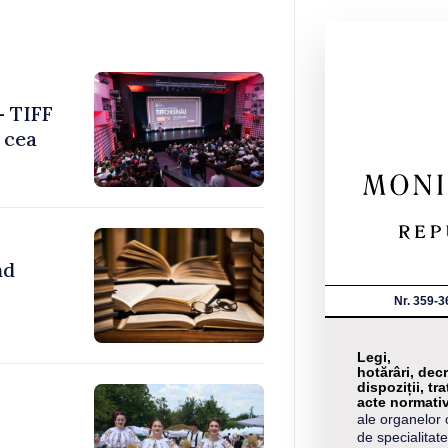
– TIFF
 cea
nd
Nr. 359-3
Legi,
hotărâri, decr
dispoziții, tra
acte normati
ale organelor 
de specialitate