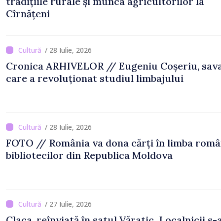
tradițiile rurale și munca agricultorilor la
Cîrnățeni
/ 28 Iulie, 2026
Cronica ARHIVELOR // Eugeniu Coșeriu, sav
care a revoluționat studiul limbajului
/ 28 Iulie, 2026
FOTO // România va dona cărți în limba rom
bibliotecilor din Republica Moldova
/ 27 Iulie, 2026
Claca, reînviată în satul Văratic. Localnicii s-