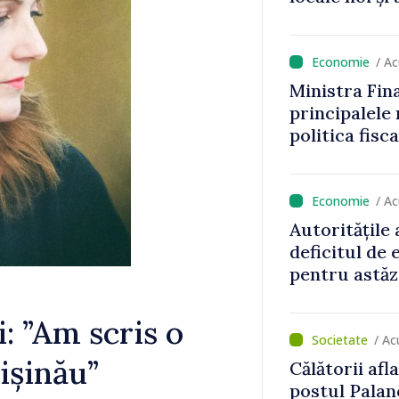
aionul
/ A
Ministra Fin
principalele
politica fisc
impozitul pe
/ A
Autoritățile
deficitul de
pentru astăz
i: ”Am scris o
/ Ac
ișinău”
Călătorii afla
postul Pala