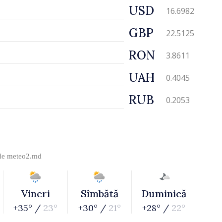
USD
16.6982
GBP
22.5125
RON
3.8611
UAH
0.4045
RUB
0.2053
 de
meteo2.md
Vineri
Sîmbătă
Duminică
+35° /
23°
+30° /
21°
+28° /
22°