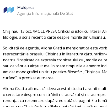
Moldpres
Agenția Informațională De Stat
Chişinău, 13 oct. /MOLDPRES/. Criticul și istoricul literar Al
filologie, a scris recent o carte despre morile din Chișin
Solicitată de agenție, Aliona Grati a menționat că este vo
reprezentările orașului Chișinău în literatura cărturarilor-
nostru. ”Inspirată de expresia cronicarului cu „morile de pe
sau de vânt au alcătuit mai în toate timpurile elemente ind
am dat monografiei un titlu poetico-filosofic: „Chișinău. Mo
curând”, a precizat autoarea.
Aliona Grati a afirmat că ideea acestui studiu i-a venit mul
o cercetare despre cum străinii ne-au văzut și ne-au repre
renunțat cu resemnare după vreo sută de pagini. E o temă d
contura un Chișinău între filele unei cărți mi-a apărut anu