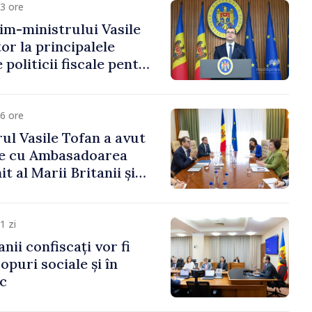
3 ore
im-ministrului Vasile
or la principalele
 politicii fiscale pentru
6 ore
ul Vasile Tofan a avut
re cu Ambasadoarea
t al Marii Britanii și
Nord, Fern Horine
1 zi
anii confiscați vor fi
copuri sociale și în
ic