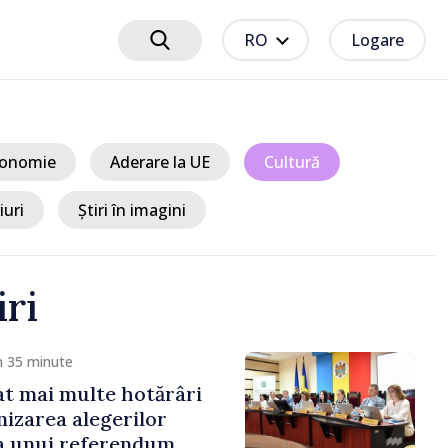
RO
Logare
onomie
Aderare la UE
Cultură
iuri
Știri în imagini
iri
cum 37 minute
sile Tofan: „Focusul
rn este să modereze
țurilor la imobiliare”