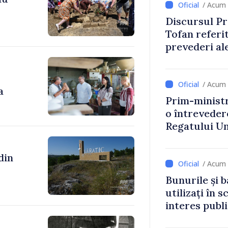
/ Acum 
Discursul Pr
Tofan referit
prevederi ale
anul 2027
/ Acum 
a
Prim-ministr
o întrevede
Regatului Uni
Irlandei de 
/ Acum 
Bunurile și b
utilizați în s
interes publ