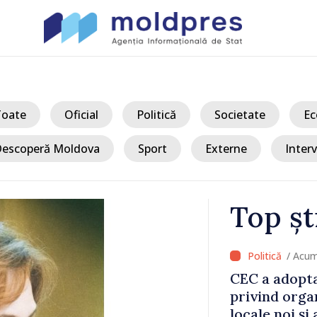
Toate
Oficial
Politică
Societate
Ec
escoperă Moldova
Sport
Externe
Interv
Top șt
/ A
e hotărâri
Premierul Va
erilor
acestui guve
erendum
creșterea pre