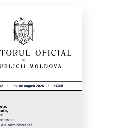
62
Joi, 06 august 2026
XXXIII
ete,
tate,
ve
centrale
 ale administrației