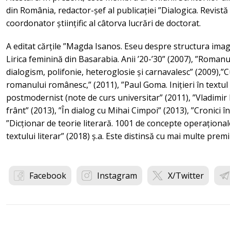
din România, redactor-șef al publicației ”Dialogica. Revistă d
coordonator științific al câtorva lucrări de doctorat.
A editat cărțile ”Magda Isanos. Eseu despre structura imagin
Lirica feminină din Basarabia. Anii ’20-’30” (2007), ”Roma
dialogism, polifonie, heteroglosie și carnavalesc” (2009),”C
romanului românesc,” (2011), ”Paul Goma. Inițieri în textul 
postmodernist (note de curs universitar” (2011), ”Vladimir
frânt” (2013), ”În dialog cu Mihai Cimpoi” (2013), ”Cronici î
”Dicționar de teorie literară. 1001 de concepte operațional
textului literar” (2018) ș.a. Este distinsă cu mai multe prem
Facebook
Instagram
X/Twitter