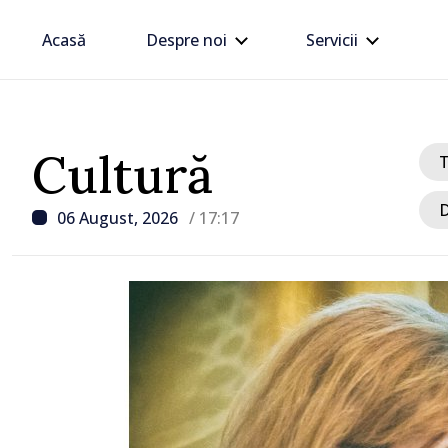
Acasă
Despre noi
Servicii
Cultură
D
06 August, 2026
/ 17:17
/ Acum 35 minute
CEC a adoptat mai mult
privind organizarea aleg
locale noi și a unui ref