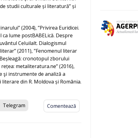
e studii culturale și literatură” și
arului” (2004), ”Privirea Euridicei.
nul ca lume postBABELică. Despre
uvântul Celuilalt. Dialogismul
literar” (2011), ”Fenomenul literar
 Beșleagă: cronotopul zborului
n rețea: metaliteratura.ne” (2016),
e şi instrumente de analiză a
ii literare din R. Moldova și România.
Telegram
Comentează