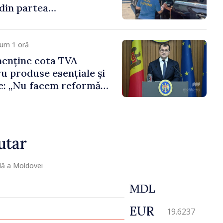
din partea
r vamali și a
de frontieră
cum 1 oră
menține cota TVA
u produse esențiale și
: „Nu facem reformă
eama consumului de
nilor”
utar
lă a Moldovei
MDL
EUR
19.6237