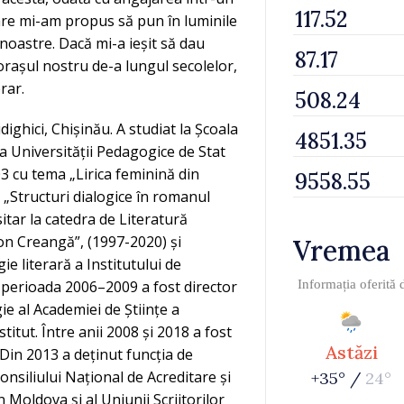
în care mi-am propus să pun în luminile
 noastre. Dacă mi-a ieșit să dau
 orașul nostru de-a lungul secolelor,
rar.
ighici, Chișinău. A studiat la Școala
 a Universității Pedagogice de Stat
03 cu tema „Lirica feminină din
a „Structuri dialogice în romanul
itar la catedra de Literatură
on Creangă”, (1997-2020) și
Vremea
gie literară a Institutului de
n perioada 2006–2009 a fost director
Informația oferită
gie al Academiei de Științe a
titut. Între anii 2008 și 2018 a fost
Astăzi
. Din 2013 a deținut funcția de
Consiliului Național de Acreditare și
+35° /
24°
 Moldova și al Uniunii Scriitorilor