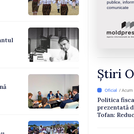
publice, inform
comunicate
antul
Știri O
ână
/ Acum 
Politica fisc
prezentată d
Tofan: Reduc
stimularea in
mai echitabi
au