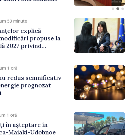
cum 53 minute
anțelor explică
 modificări propuse la
ală 2027 privind
 venit
cum 1 oră
 au redus semnificativ
 energie prognozat
i
um 1 oră
ți în așteptare în
nca-Maiaki-Udobnoe