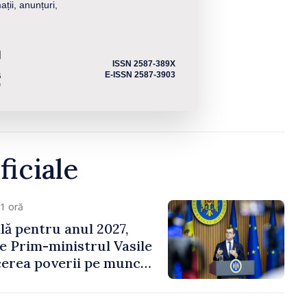
ații, anunțuri,
ISSN 2587-389X
E-ISSN 2587-3903
ficiale
1 oră
ală pentru anul 2027,
e Prim-ministrul Vasile
erea poverii pe muncă,
vestițiilor și o taxare
lă