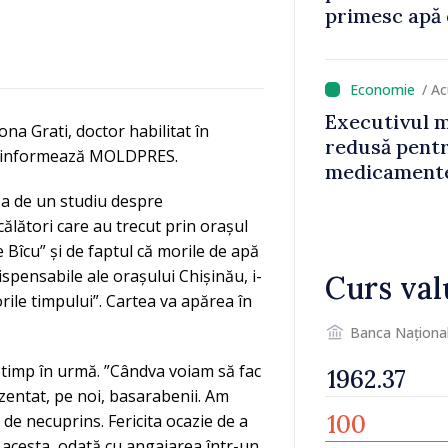
primesc apă 
funcționarilo
polițiștilor 
/ A
Executivul 
iona Grati, doctor habilitat în
redusă pentr
ău, informează MOLDPRES.
medicamente
fiscală pe s
rba de un studiu despre
bază al oame
călători care au trecut prin orașul
 Bîcu” și de faptul că morile de apă
ispensabile ale orașului Chișinău, i-
Curs val
rile timpului”. Cartea va apărea în
Banca Naționa
t timp în urmă. ”Cândva voiam să fac
zentat, pe noi, basarabenii. Am
e necuprins. Fericita ocazie de a
l acesta, odată cu angajarea într-un