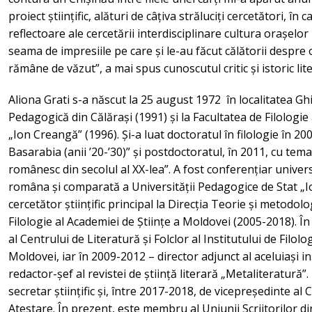
proiect științific, alături de câțiva străluciți cercetători, 
reflectoare ale cercetării interdisciplinare cultura orașelor
seama de impresiile pe care și le-au făcut călătorii despre
rămâne de văzut”, a mai spus cunoscutul critic și istoric lite
Aliona Grati s-a născut la 25 august 1972 în localitatea Ghid
Pedagogică din Călărași (1991) și la Facultatea de Filologie
„Ion Creangă” (1996). Și-a luat doctoratul în filologie în 20
Basarabia (anii ’20-’30)” și postdoctoratul, în 2011, cu tem
românesc din secolul al XX-lea”. A fost conferențiar univers
româna și comparată a Universității Pedagogice de Stat „I
cercetător științific principal la Direcția Teorie și metodolo
Filologie al Academiei de Științe a Moldovei (2005-2018). Î
al Centrului de Literatură și Folclor al Institutului de Filolo
Moldovei, iar în 2009-2012 – director adjunct al aceluiași ins
redactor-șef al revistei de știință literară „Metaliteratură”
secretar științific și, între 2017-2018, de vicepreședinte al 
Atestare. În prezent, este membru al Uniunii Scriitorilor din