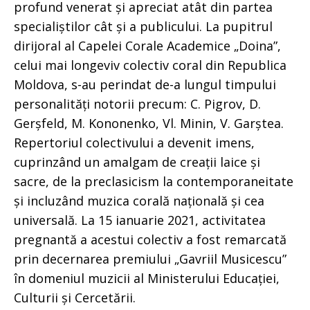
profund venerat și apreciat atât din partea
specialiștilor cât și a publicului. La pupitrul
dirijoral al Capelei Corale Academice „Doina”,
celui mai longeviv colectiv coral din Republica
Moldova, s-au perindat de-a lungul timpului
personalități notorii precum: C. Pigrov, D.
Gerșfeld, M. Kononenko, Vl. Minin, V. Garștea.
Repertoriul colectivului a devenit imens,
cuprinzând un amalgam de creații laice și
sacre, de la preclasicism la contemporaneitate
și incluzând muzica corală națională și cea
universală. La 15 ianuarie 2021, activitatea
pregnantă a acestui colectiv a fost remarcată
prin decernarea premiului „Gavriil Musicescu”
în domeniul muzicii al Ministerului Educației,
Culturii și Cercetării.