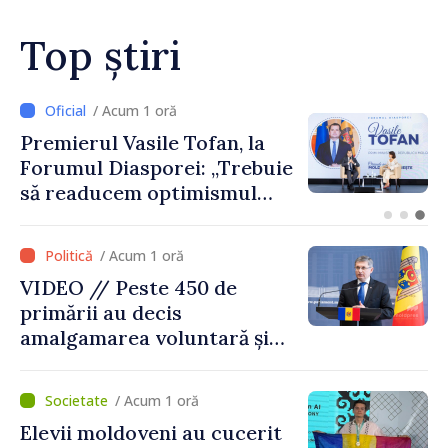
Top știri
/ Acum 1 oră
Premierul Vasile Tofan, la
Forumul Diasporei: „Trebuie
să readucem optimismul
oamenilor și încrederea că
Republica Moldova merge în
/ Acum 1 oră
direcția corectă”
VIDEO // Peste 450 de
primării au decis
amalgamarea voluntară și
vor beneficia de fonduri
pentru investiții. Igor
/ Acum 1 oră
Grosu: „Este important să
Elevii moldoveni au cucerit
depășim blocajele și să dăm o