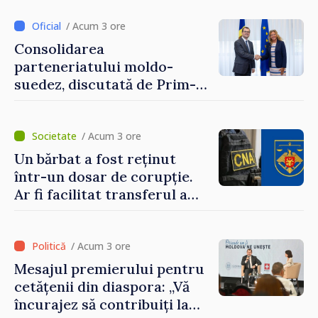
/ Acum 3 ore
Consolidarea
parteneriatului moldo-
suedez, discutată de Prim-
ministrul Vasile Tofan și
Ambasadoarea Suediei,
Petra Lärke
/ Acum 3 ore
Un bărbat a fost reținut
într-un dosar de corupție.
Ar fi facilitat transferul a
60.000 de dolari prin
portofele electronice
/ Acum 3 ore
Mesajul premierului pentru
cetățenii din diaspora: „Vă
încurajez să contribuiți la