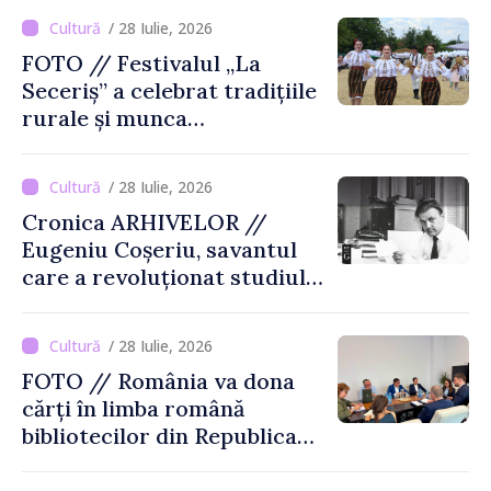
/ 28 Iulie, 2026
FOTO // Festivalul „La
Seceriș” a celebrat tradițiile
rurale și munca
agricultorilor la Cîrnățeni
/ 28 Iulie, 2026
Cronica ARHIVELOR //
Eugeniu Coșeriu, savantul
care a revoluționat studiul
limbajului
/ 28 Iulie, 2026
FOTO // România va dona
cărți în limba română
bibliotecilor din Republica
Moldova