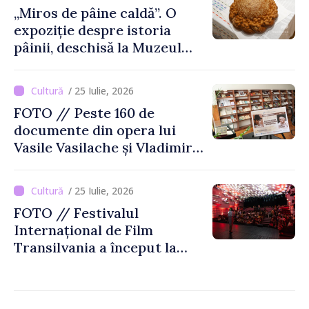
„Miros de pâine caldă”. O
expoziție despre istoria
pâinii, deschisă la Muzeul
Național de Istorie a
Moldovei
/ 25 Iulie, 2026
FOTO // Peste 160 de
documente din opera lui
Vasile Vasilache și Vladimir
Beșleagă, expuse la
Biblioteca Națională
/ 25 Iulie, 2026
FOTO // Festivalul
Internațional de Film
Transilvania a început la
Chișinău