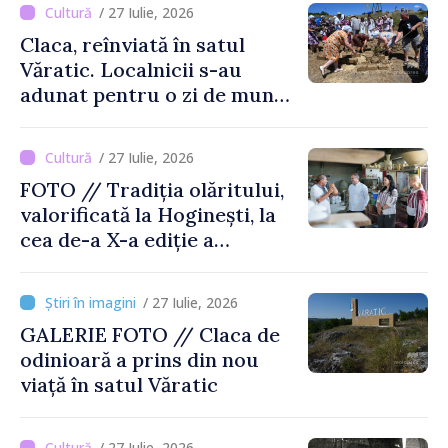
/ 27 Iulie, 2026
Claca, reînviată în satul
Văratic. Localnicii s-au
adunat pentru o zi de muncă
și voie bună
/ 27 Iulie, 2026
FOTO // Tradiția olăritului,
valorificată la Hoginești, la
cea de-a X-a ediție a
Târgului „La Vatra Olarului
Vasile Gonciari”
/ 27 Iulie, 2026
GALERIE FOTO // Claca de
odinioară a prins din nou
viață în satul Văratic
/ 27 Iulie, 2026