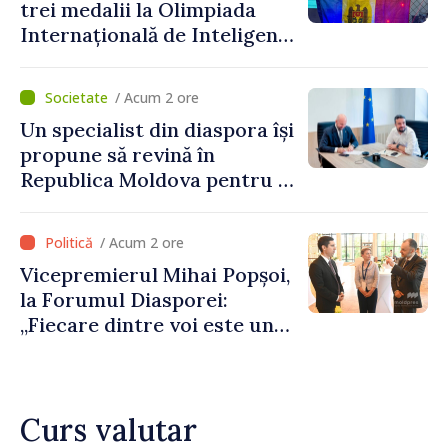
trei medalii la Olimpiada
șansă localităților să se
Internațională de Inteligență
dezvolte”
Artificială
/ Acum 2 ore
Un specialist din diaspora își
propune să revină în
Republica Moldova pentru a
contribui la dezvoltarea
registrului naval național
/ Acum 2 ore
Vicepremierul Mihai Popșoi,
la Forumul Diasporei:
„Fiecare dintre voi este un
ambasador al țării noastre și
contribuie la promovarea
imaginii Republicii Moldova”
Curs valutar