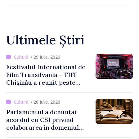
Ultimele Știri
/ 29 Iulie, 2026
Festivalul Internațional de
Film Transilvania – TIFF
Chișinău a reunit peste
3.200 de spectatori la cea
de-a șasea ediție
/ 28 Iulie, 2026
Parlamentul a denunțat
acordul cu CSI privind
colaborarea în domeniul
cărții și poligrafiei