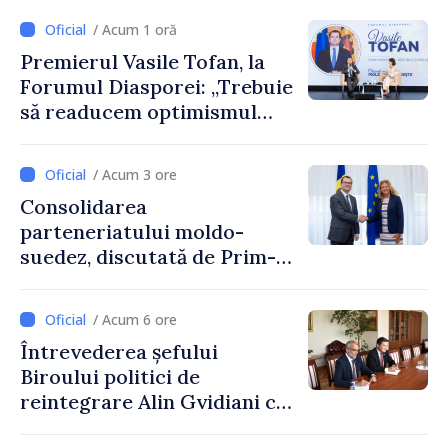
/ Acum 1 oră
Premierul Vasile Tofan, la
Forumul Diasporei: „Trebuie
să readucem optimismul
oamenilor și încrederea că
Republica Moldova merge în
/ Acum 3 ore
direcția corectă”
Consolidarea
parteneriatului moldo-
suedez, discutată de Prim-
ministrul Vasile Tofan și
Ambasadoarea Suediei,
/ Acum 6 ore
Petra Lärke
Întrevederea șefului
Biroului politici de
reintegrare Alin Gvidiani cu
reprezentanții Misiunii