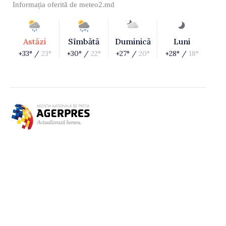
Informația oferită de
meteo2.md
Astăzi
Sîmbătă
Duminică
Luni
+33° /
23°
+30° /
22°
+27° /
20°
+28° /
18°