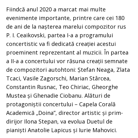
Fiindcă anul 2020 a marcat mai multe
evenimente importante, printre care cei 180
de ani de la nașterea marelui compozitor rus
P. I. Ceaikovski, partea I-a a programului
concertistic va fi dedicată creației acestui
proeminent reprezentant al muzicii. În partea
a II-a a concertului vor răsuna creații semnate
de compozitori autohtoni: Ștefan Neaga, Zlata
Tcaci, Vasile Zagorschi, Marian Stârcea,
Constantin Rusnac, Teo Chiriac, Gheorghe
Mustea și Ghenadie Ciobanu. Alături de
protagoniștii concertului – Capela Corală
Academică „Doina”, director artistic și prim-
dirijor Ilona Stepan, va evolua Duetul de
pianiști Anatolie Lapicus și Iurie Mahovici.