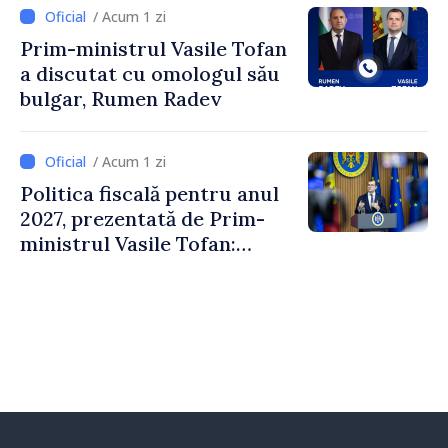
Comitetului Internațional al
/ Acum 1 zi
Crucii Roșii în Moldova
Prim-ministrul Vasile Tofan
a discutat cu omologul său
bulgar, Rumen Radev
/ Acum 1 zi
Politica fiscală pentru anul
2027, prezentată de Prim-
ministrul Vasile Tofan:
Reducerea poverii pe muncă,
stimularea investițiilor și o
taxare mai echitabilă