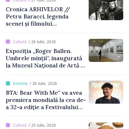
Cronica ARHIVELOR //
Petru Baracci, legenda
scenei și filmului
moldovenesc
/ 26 Iulie, 2026
Expoziția „Roger Ballen.
Umbrele minții”, inaugurată
la Muzeul Național de Artă al
Moldovei
/ 26 Iulie, 2026
BTA: Bear With Me” va avea
premiera mondială la cea de-
a 32-a ediție a Festivalului
de Film de la Sarajevo, în
august
/ 25 Iulie, 2026