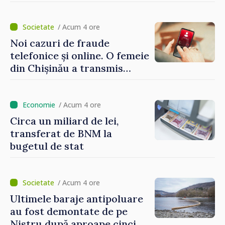
dezvoltarea Republicii
Moldova”
/ Acum 4 ore
Noi cazuri de fraude
telefonice și online. O femeie
din Chișinău a transmis
escrocilor 990 000 de lei
/ Acum 4 ore
Circa un miliard de lei,
transferat de BNM la
bugetul de stat
/ Acum 4 ore
Ultimele baraje antipoluare
au fost demontate de pe
Nistru după aproape cinci