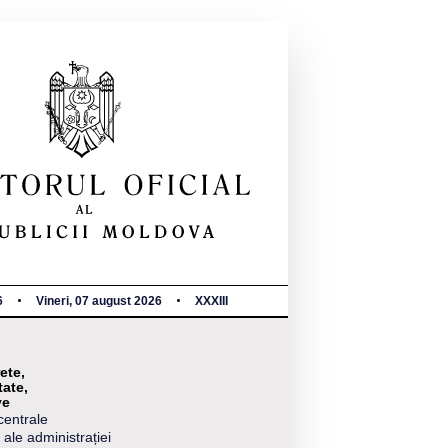
6
Vineri, 07 august 2026
XXXIII
ete,
tate,
ve
centrale
 ale administrației