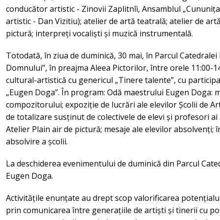
conducător artistic - Zinovii Zaplitnîi, Ansamblul „Cununi
artistic - Dan Vizitiu); atelier de artă teatrală; atelier de art
pictură; interpreți vocaliști și muzică instrumentală.
Totodată, în ziua de duminică, 30 mai, în Parcul Catedrale
Domnului”, în preajma Aleea Pictorilor, între orele 11:00-1
cultural-artistică cu genericul „Tinere talente”, cu particip
„Eugen Doga”. În program: Odă maestrului Eugen Doga: me
compozitorului; expoziție de lucrări ale elevilor Școlii de Ar
de totalizare susținut de colectivele de elevi și profesori 
Atelier Plain air de pictură; mesaje ale elevilor absolvenți;
absolvire a școlii.
La deschiderea evenimentului de duminică din Parcul Catedr
Eugen Doga.
Activitățile enunțate au drept scop valorificarea potențialul
prin comunicarea între generațiile de artiști și tinerii cu po