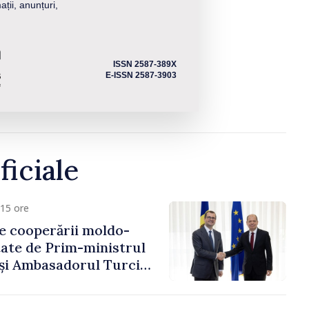
ații, anunțuri,
ISSN 2587-389X
E-ISSN 2587-3903
ficiale
15 ore
e cooperării moldo-
tate de Prim-ministrul
 și Ambasadorul Turciei,
fa Sertel