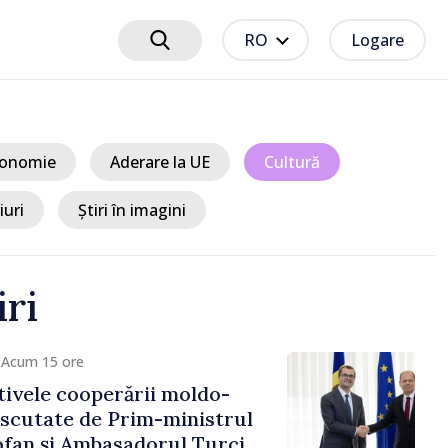
RO
Logare
onomie
Aderare la UE
Cultură
iuri
Știri în imagini
iri
15 ore
e cooperării moldo-
tate de Prim-ministrul
 și Ambasadorul Turciei,