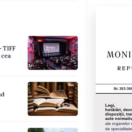
– TIFF
 cea
Nr. 363-36
nd
Legi,
hotărâri, decr
dispoziții, tra
acte normati
ale organelor 
de specialitate