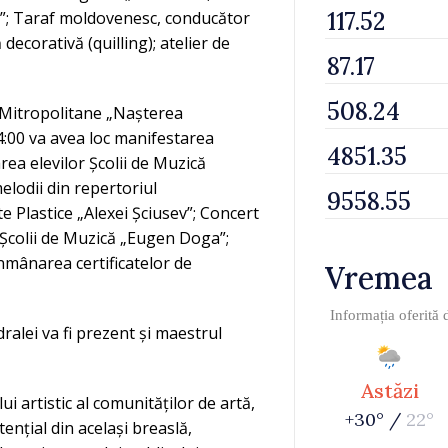
ța”; Taraf moldovenesc, conducător
ă decorativă (quilling); atelier de
i Mitropolitane „Nașterea
4:00 va avea loc manifestarea
area elevilor Școlii de Muzică
lodii din repertoriul
te Plastice „Alexei Șciusev”; Concert
ai Școlii de Muzică „Eugen Doga”;
 înmânarea certificatelor de
Vremea
Informația oferită
alei va fi prezent și maestrul
Astăzi
ui artistic al comunităților de artă,
+30° /
22°
tențial din același breaslă,