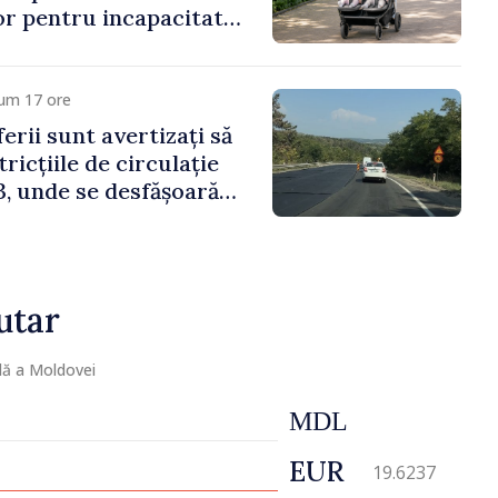
lor pentru incapacitate
e muncă
cum 17 ore
erii sunt avertizați să
ricțiile de circulație
, unde se desfășoară
parație
utar
lă a Moldovei
MDL
EUR
19.6237