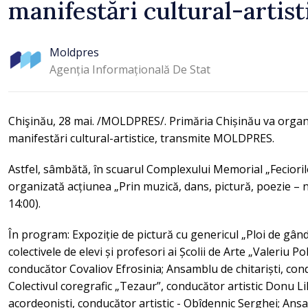
manifestări cultural-artist
Moldpres
Agenția Informațională De Stat
Chişinău, 28 mai. /MOLDPRES/. Primăria Chișinău va organ
manifestări cultural-artistice, transmite MOLDPRES.
Astfel, sâmbătă, în scuarul Complexului Memorial „Feciorilo
organizată acțiunea „Prin muzică, dans, pictură, poezie – 
14:00).
În program: Expoziție de pictură cu genericul „Ploi de gând
colectivele de elevi și profesori ai Școlii de Arte „Valeriu P
conducător Covaliov Efrosinia; Ansamblu de chitariști, co
Colectivul coregrafic „Tezaur”, conducător artistic Donu Li
acordeoniști, conducător artistic - Obîdennic Serghei; Ansa