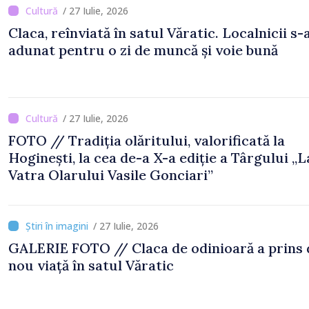
/ 27 Iulie, 2026
Claca, reînviată în satul Văratic. Localnicii s-
adunat pentru o zi de muncă și voie bună
/ 27 Iulie, 2026
FOTO // Tradiția olăritului, valorificată la
Hoginești, la cea de-a X-a ediție a Târgului „L
Vatra Olarului Vasile Gonciari”
/ 27 Iulie, 2026
GALERIE FOTO // Claca de odinioară a prins din
nou viață în satul Văratic