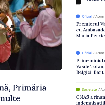
Uygar Musta
/ Acum 
Premierul Vas
cu Ambasador
Maria Perri
/ Acum 
Prim-ministr
Vasile Tofan,
Belgiei, Bar
despre parcu
Republicii M
ână, Primăria
/ A
multe
CNAS a finan
indemnizațiil