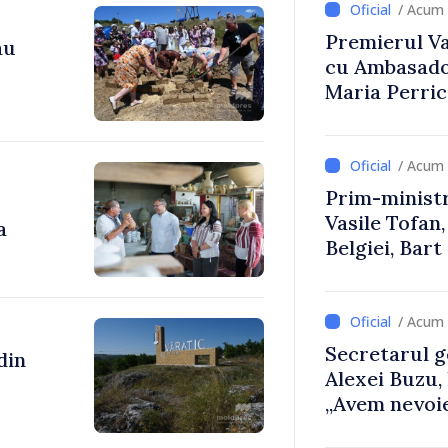
/ Acum 
Premierul Vas
au
cu Ambasador
Maria Perri
/ Acum 
Prim-ministr
Vasile Tofan,
a
Belgiei, Bar
despre parcu
Republicii M
/ Acum 
Secretarul g
Alexei Buzu,
„Avem nevoie
dumneavoast