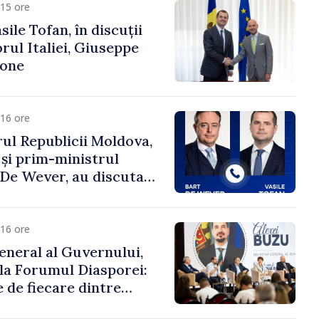
15 ore
ile Tofan, în discuții
ul Italiei, Giuseppe
cone
16 ore
ul Republicii Moldova,
 și prim-ministrul
t De Wever, au discutat
rsul european al
oldova.
16 ore
eneral al Guvernului,
 la Forumul Diasporei:
 de fiecare dintre
ră pentru a construi