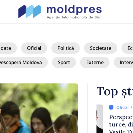
Toate
Oficial
Politică
Societate
Ec
escoperă Moldova
Sport
Externe
Interv
Top șt
/ Acum 
a, în prima
Perspectivel
at
turce, discu
pă 2022
Vasile Tofan