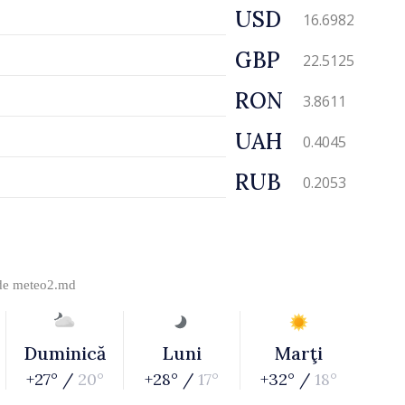
USD
16.6982
GBP
22.5125
RON
3.8611
UAH
0.4045
RUB
0.2053
 de
meteo2.md
Duminică
Luni
Marţi
+27° /
20°
+28° /
17°
+32° /
18°