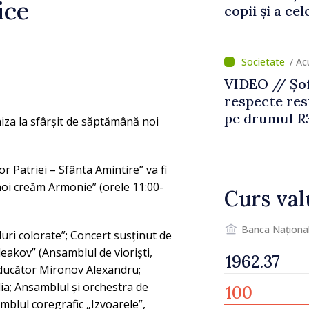
ice
copii și a ce
temporară d
/ A
VIDEO // Șof
respecte rest
pe drumul R3
iza la sfârșit de săptămână noi
lucrări de re
r Patriei – Sfânta Amintire” va fi
noi creăm Armonie” (orele 11:00-
Curs val
Banca Naționa
uri colorate”; Concert susținut de
oleakov” (Ansamblul de vioriști,
nducător Mironov Alexandru;
lia; Ansamblul și orchestra de
mblul coregrafic „Izvoarele”,