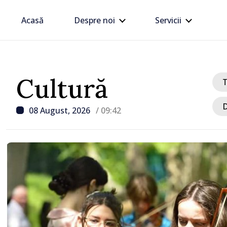
Acasă
Despre noi
Servicii
Cultură
D
08 August, 2026
/ 09:42
/ Acum 13 ore
Zelenski a ajuns în Serbi
sa vizită în acest stat ali
tradițional al Rusiei du