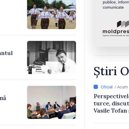
publice, inform
comunicate
antul
Știri O
/ Acum 
Perspectivel
ână
turce, discu
Vasile Tofan
Uygar Musta