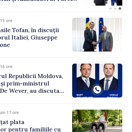
fa Sertel
15 ore
ile Tofan, în discuții
ul Italiei, Giuseppe
cone
16 ore
ul Republicii Moldova,
 și prim-ministrul
t De Wever, au discutat
rsul european al
oldova.
cum 17 ore
țat plata
or pentru familiile cu