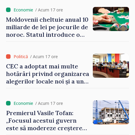
/ Acum 17 ore
Moldovenii cheltuie anual 10
miliarde de lei pe jocurile de
noroc. Statul introduce o
taxă de 6%, care va aduce
peste 500 de milioane de lei
la buget
/ Acum 17 ore
CEC a adoptat mai multe
hotărâri privind organizarea
alegerilor locale noi și a unui
referendum local în satul
Delacău, raionul Anenii Noi
/ Acum 17 ore
Premierul Vasile Tofan:
„Focusul acestui guvern
este să modereze creșterea