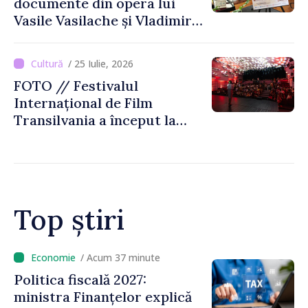
documente din opera lui
Vasile Vasilache și Vladimir
Beșleagă, expuse la
Biblioteca Națională
/ 25 Iulie, 2026
FOTO // Festivalul
Internațional de Film
Transilvania a început la
Chișinău
Top știri
/ Acum 14 minute
VIDEO // Moldelectrica:
consumatorii finali nu au