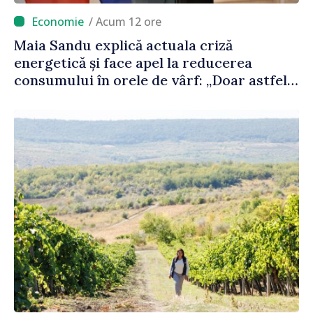
/ Acum 12 ore
Maia Sandu explică actuala criză
energetică și face apel la reducerea
consumului în orele de vârf: „Doar astfel
putem menține prețurile la un nivel mai
mic”