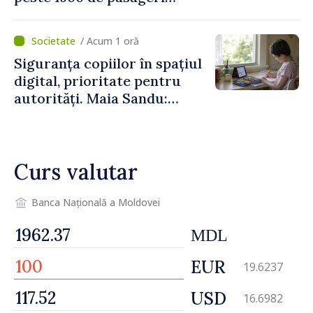
deserviți pe oră în perioada
de vârf a concediilor
/ Acum 1 oră
Siguranța copiilor în spațiul
digital, prioritate pentru
autorități. Maia Sandu:
„Trebuie să creăm
mecanisme care să-i
protejeze”
Curs valutar
Banca Națională a Moldovei
MDL
EUR
19.6237
USD
16.6982