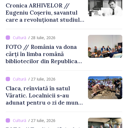
Cronica ARHIVELOR //
Eugeniu Coșeriu, savantul
care a revoluționat studiul
limbajului
/ 28 Iulie, 2026
FOTO // România va dona
cărți în limba română
bibliotecilor din Republica
Moldova
/ 27 Iulie, 2026
Claca, reînviată în satul
Văratic. Localnicii s-au
adunat pentru o zi de muncă
și voie bună
/ 27 Iulie, 2026