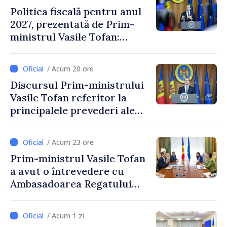
Politica fiscală pentru anul
2027, prezentată de Prim-
ministrul Vasile Tofan:
Reducerea poverii pe muncă,
stimularea investițiilor și o
/ Acum 20 ore
taxare mai echitabilă
Discursul Prim-ministrului
Vasile Tofan referitor la
principalele prevederi ale
politicii fiscale pentru anul
2027
/ Acum 23 ore
Prim-ministrul Vasile Tofan
a avut o întrevedere cu
Ambasadoarea Regatului
Unit al Marii Britanii și
Irlandei de Nord, Fern
/ Acum 1 zi
Horine