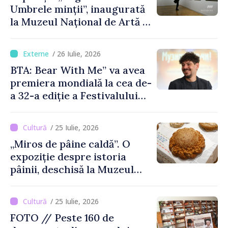
Umbrele minții”, inaugurată
la Muzeul Național de Artă al
Moldovei
/ 26 Iulie, 2026
BTA: Bear With Me” va avea
premiera mondială la cea de-
a 32-a ediție a Festivalului
de Film de la Sarajevo, în
august
/ 25 Iulie, 2026
„Miros de pâine caldă”. O
expoziție despre istoria
pâinii, deschisă la Muzeul
Național de Istorie a
Moldovei
/ 25 Iulie, 2026
FOTO // Peste 160 de