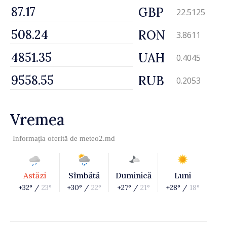
GBP
22.5125
RON
3.8611
UAH
0.4045
RUB
0.2053
Vremea
Informația oferită de
meteo2.md
Astăzi
Sîmbătă
Duminică
Luni
+32° /
23°
+30° /
22°
+27° /
21°
+28° /
18°