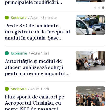
fost afectați în urma
avarierii Liniei Bălți–
Dnestrovsk. Lucrările de
/ Acum 43 minute
reparație vor fi efectuate în
Peste 370 de accidente,
regim prioritar
înregistrate de la începutul
anului în capitală. Șase
persoane și-au pierdut viața
/ Acum 1 oră
Autoritățile și mediul de
afaceri analizează soluții
pentru a reduce impactul
provocărilor energetice
asupra economiei
/ Acum 1 oră
Flux sporit de călători pe
Aeroportul Chișinău, cu
peste 1900 de pasageri