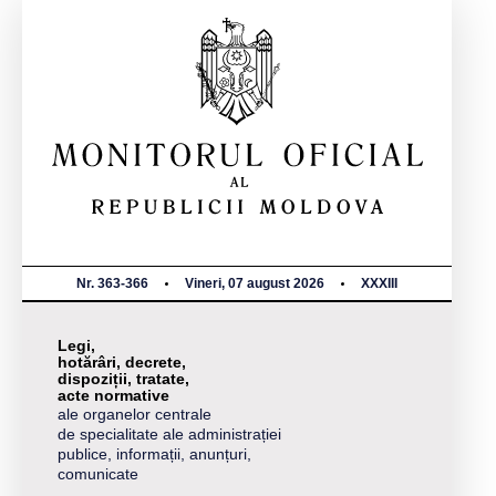
Nr. 363-366
Vineri, 07 august 2026
XXXIII
Legi,
hotărâri, decrete,
dispoziții, tratate,
acte normative
ale organelor centrale
de specialitate ale administrației
publice, informații, anunțuri,
comunicate