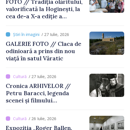
FOTO // Tradiția olăritului,
valorificată la Hoginești, la
cea de-a X-a ediție a
Târgului „La Vatra Olarului
Vasile Gonciari”
/ 27 Iulie, 2026
GALERIE FOTO // Claca de
odinioară a prins din nou
viață în satul Văratic
/ 27 Iulie, 2026
Cronica ARHIVELOR //
Petru Baracci, legenda
scenei și filmului
moldovenesc
/ 26 Iulie, 2026
Expoziția „Roger Ballen.