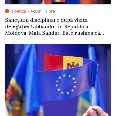
/ Acum 11 ore
Sancțiuni disciplinare după vizita
delegației talibanilor în Republica
Moldova. Maia Sandu: „Este rușinos că
oameni cu funcții înalte nu cunosc
politica statului”