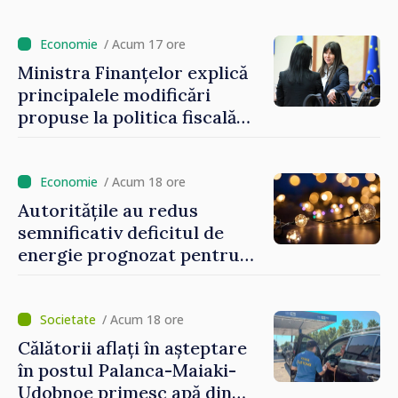
prețurilor la imobiliare”
/ Acum 17 ore
Ministra Finanțelor explică
principalele modificări
propuse la politica fiscală
2027 privind impozitul pe
venit
/ Acum 18 ore
Autoritățile au redus
semnificativ deficitul de
energie prognozat pentru
astăzi
/ Acum 18 ore
Călătorii aflați în așteptare
în postul Palanca-Maiaki-
Udobnoe primesc apă din