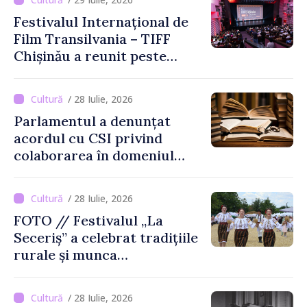
Festivalul Internațional de
Film Transilvania – TIFF
Chișinău a reunit peste
3.200 de spectatori la cea
de-a șasea ediție
/ 28 Iulie, 2026
Parlamentul a denunțat
acordul cu CSI privind
colaborarea în domeniul
cărții și poligrafiei
/ 28 Iulie, 2026
FOTO // Festivalul „La
Seceriș” a celebrat tradițiile
rurale și munca
agricultorilor la Cîrnățeni
/ 28 Iulie, 2026