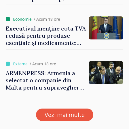
partea funcționarilor vamali
și a polițiștilor de frontieră
/ Acum 18 ore
Executivul menține cota TVA
redusă pentru produse
esențiale și medicamente:
„Nu facem reformă fiscală
pe seama consumului de
bază al oamenilor”
/ Acum 18 ore
ARMENPRESS: Armenia a
selectat o companie din
Malta pentru supravegherea
sectorului jocurilor de
noroc
Vezi mai multe