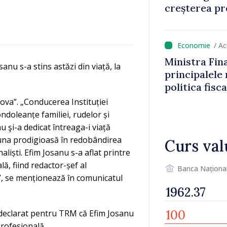
creșterea pre
/ A
Ministra Fin
anu s-a stins astăzi din viață, la
principalele
politica fisc
impozitul pe
va”. „Conducerea Instituției
doleanțe familiei, rudelor și
 şi-a dedicat întreaga-i viață
d una prodigioasă în redobândirea
Curs val
aliști. Efim Josanu s-a aflat printre
ă, fiind redactor-șef al
Banca Naționa
ă”, se menționează în comunicatul
 declarat pentru TRM că Efim Josanu
profesională.