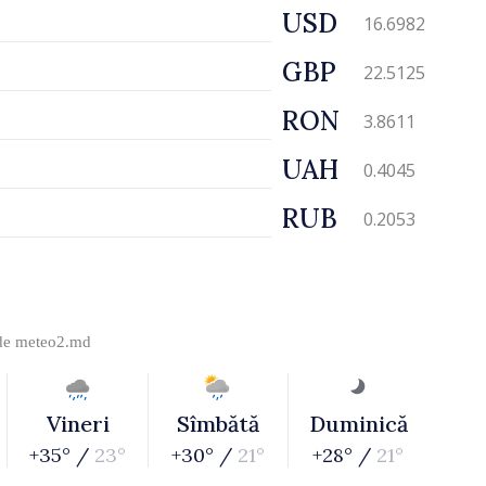
USD
16.6982
GBP
22.5125
RON
3.8611
UAH
0.4045
RUB
0.2053
 de
meteo2.md
Vineri
Sîmbătă
Duminică
+35° /
23°
+30° /
21°
+28° /
21°