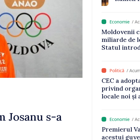
/ A
Moldovenii c
miliarde de l
Statul intro
va aduce pes
lei la buget
/ Acum
CEC a adopta
privind orga
locale noi ș
local în satu
Anenii Noi
im Josanu s-a
/ A
Premierul Va
acestui guve