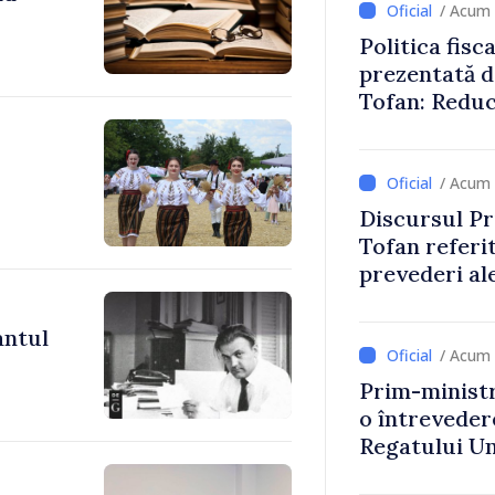
/ Acum 
Politica fisc
prezentată d
Tofan: Reduc
stimularea in
mai echitabi
/ Acum 
Discursul Pr
Tofan referit
prevederi ale
anul 2027
antul
/ Acum 
Prim-ministr
o întrevede
Regatului Uni
Irlandei de 