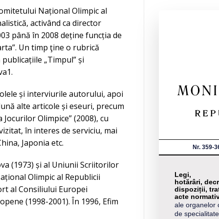
omitetului Național Olimpic al
alistică, activând ca director
2003 până în 2008 deține funcția de
arta”. Un timp ţine o rubrică
 publicațiile „Timpul” și
va1.
lele și interviurile autorului, apoi
nă alte articole și eseuri, precum
 Jocurilor Olimpice” (2008), cu
izitat, în interes de serviciu, mai
hina, Japonia etc.
Nr. 359-3
 (1973) și al Uniunii Scriitorilor
Legi,
țional Olimpic al Republicii
hotărâri, decr
t al Consiliului Europei
dispoziții, tra
acte normati
opene (1998-2001). În 1996, Efim
ale organelor 
de specialitate