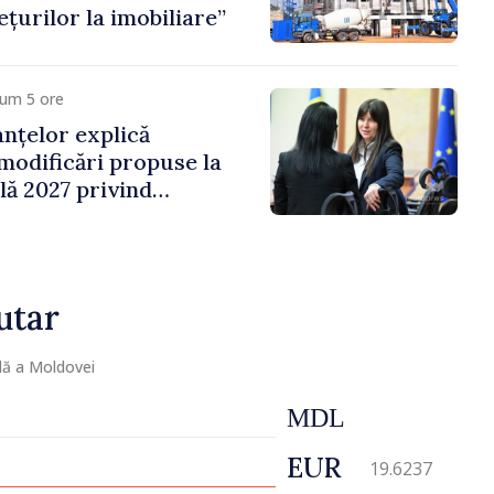
țurilor la imobiliare”
cum 5 ore
anțelor explică
 modificări propuse la
ală 2027 privind
 venit
utar
lă a Moldovei
MDL
EUR
19.6237