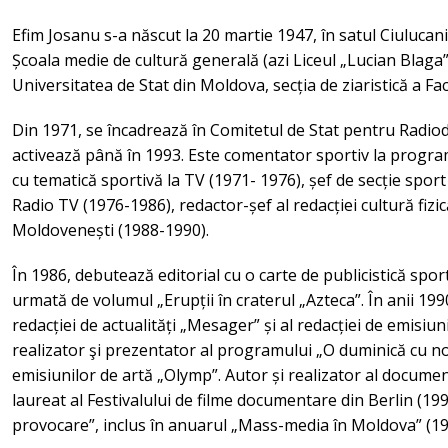
Efim Josanu s-a născut la 20 martie 1947, în satul Ciulucani,
Școala medie de cultură generală (azi Liceul „Lucian Blaga”)
Universitatea de Stat din Moldova, secția de ziaristică a Facu
Din 1971, se încadrează în Comitetul de Stat pentru Radiod
activează până în 1993. Este comentator sportiv la program
cu tematică sportivă la TV (1971- 1976), șef de secție sport
Radio TV (1976-1986), redactor-șef al redacției cultură fizic
Moldovenești (1988-1990).
În 1986, debutează editorial cu o carte de publicistică sport
urmată de volumul „Erupții în craterul „Azteca”. În anii 199
redacției de actualități „Mesager” și al redacției de emisiu
realizator şi prezentator al programului „O duminică cu noi
emisiunilor de artă „Olymp”. Autor și realizator al documen
laureat al Festivalului de filme documentare din Berlin (199
provocare”, inclus în anuarul „Mass-media în Moldova” (19