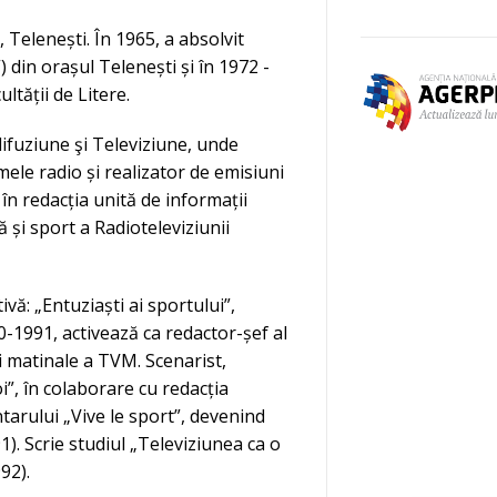
 Telenești. În 1965, a absolvit
 din orașul Telenești și în 1972 -
ltății de Litere.
ifuziune şi Televiziune, unde
ele radio și realizator de emisiuni
 în redacția unită de informații
ă și sport a Radioteleviziunii
ivă: „Entuziaști ai sportului”,
0-1991, activează ca redactor-șef al
ni matinale a TVM. Scenarist,
”, în colaborare cu redacția
tarului „Vive le sport”, devenind
1). Scrie studiul „Televiziunea ca o
92).