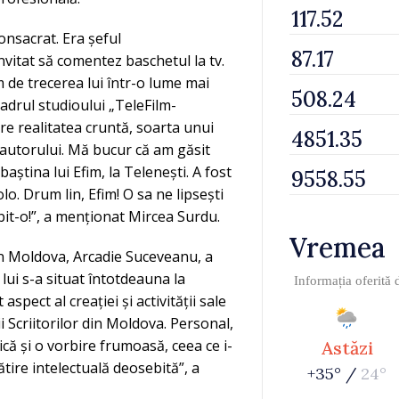
consacrat. Era șeful
nvitat să comentez baschetul la tv.
m de trecerea lui într-o lume mai
cadrul studioului „TeleFilm-
e realitatea cruntă, soarta unui
 autorului. Mă bucur că am găsit
aștina lui Efim, la Telenești. A fost
lo. Drum lin, Efim! O sa ne lipsești
it-o!”, a menționat Mircea Surdu.
Vremea
in Moldova, Arcadie Suceveanu, a
 lui s-a situat întotdeauna la
Informația oferită
aspect al creației și activității sale
 Scriitorilor din Moldova. Personal,
că și o vorbire frumoasă, ceea ce i-
Astăzi
ătire intelectuală deosebită”, a
+35° /
24°