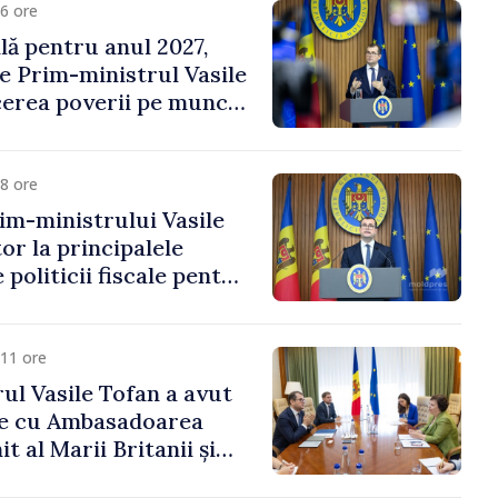
6 ore
ală pentru anul 2027,
e Prim-ministrul Vasile
erea poverii pe muncă,
vestițiilor și o taxare
lă
8 ore
im-ministrului Vasile
or la principalele
 politicii fiscale pentru
11 ore
ul Vasile Tofan a avut
re cu Ambasadoarea
t al Marii Britanii și
Nord, Fern Horine