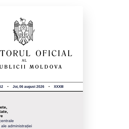
62
Joi, 06 august 2026
XXXIII
ete,
tate,
ve
centrale
 ale administrației