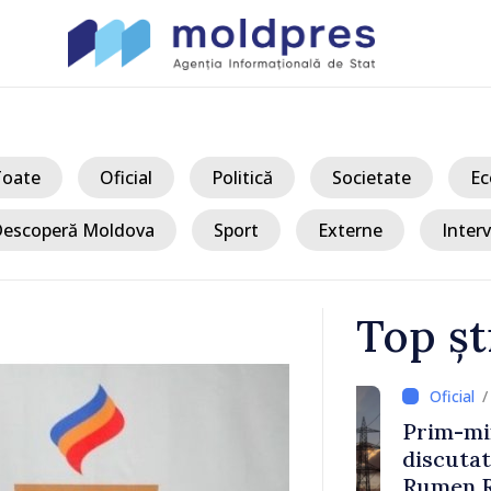
Toate
Oficial
Politică
Societate
Ec
escoperă Moldova
Sport
Externe
Interv
Top șt
/ Acum 
nergie
Prim-ministr
;
discutat cu 
mnați să
Rumen Rade