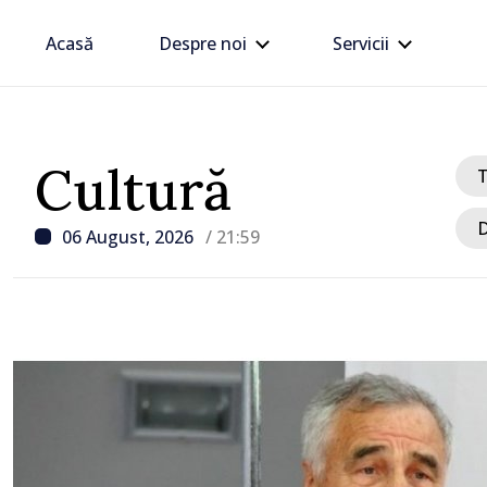
Acasă
Despre noi
Servicii
Cultură
D
06 August, 2026
/ 21:59
/ Acum 3 ore
Energocom: Deficit de e
electrică în orele de vârf
consumatorii sunt înde