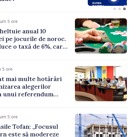
cum 5 ore
heltuie anual 10
ei pe jocurile de noroc.
duce o taxă de 6%, care
te 500 de milioane de
 5 ore
t mai multe hotărâri
nizarea alegerilor
i a unui referendum
l Delacău, raionul
cum 5 ore
sile Tofan: „Focusul
rn este să modereze