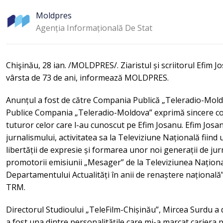
Moldpres
Agenția Informațională De Stat
Chişinău, 28 ian. /MOLDPRES/. Ziaristul și scriitorul Efim Jos
vârsta de 73 de ani, informează MOLDPRES.
Anunțul a fost de către Compania Publică „Teleradio-Moldo
Publice Compania „Teleradio-Moldova” exprimă sincere con
tuturor celor care l-au cunoscut pe Efim Josanu. Efim Josanu
jurnalismului, activitatea sa la Televiziune Națională fiin
libertății de expresie și formarea unor noi generații de jurn
promotorii emisiunii „Mesager” de la Televiziunea Național
Departamentului Actualități în anii de renaștere național
TRM.
Directorul Studioului „TeleFilm-Chișinău”, Mircea Surdu a
a fost una dintre personalitățile care mi-a marcat cariera 