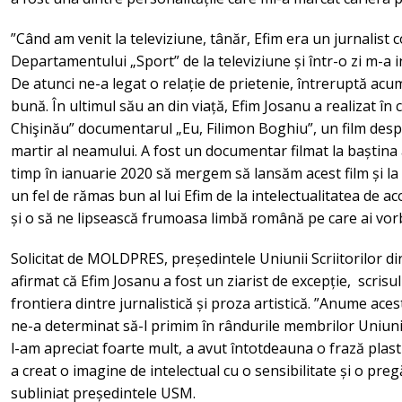
”Când am venit la televiziune, tânăr, Efim era un jurnalist 
Departamentului „Sport” de la televiziune și într-o zi m-a i
De atunci ne-a legat o relație de prietenie, întreruptă acu
bună. În ultimul său an din viață, Efim Josanu a realizat în 
Chişinău” documentarul „Eu, Filimon Boghiu”, un film despr
martir al neamului. A fost un documentar filmat la baștina
timp în ianuarie 2020 să mergem să lansăm acest film și la b
un fel de rămas bun al lui Efim de la intelectualitatea de aco
și o să ne lipsească frumoasa limbă română pe care ai vorb
Solicitat de MOLDPRES, președintele Uniunii Scriitorilor d
afirmat că Efim Josanu a fost un ziarist de excepție, scrisul
frontiera dintre jurnalistică și proza artistică. ”Anume acest 
ne-a determinat să-l primim în rândurile membrilor Uniunii
l-am apreciat foarte mult, a avut întotdeauna o frază plasti
a creat o imagine de intelectual cu o sensibilitate și o preg
subliniat președintele USM.