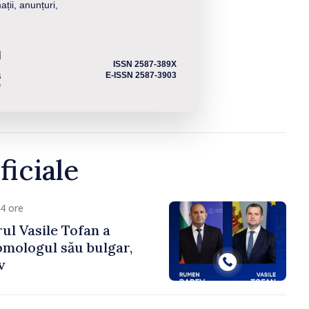
ații, anunțuri,
ISSN 2587-389X
E-ISSN 2587-3903
ficiale
4 ore
ul Vasile Tofan a
omologul său bulgar,
v