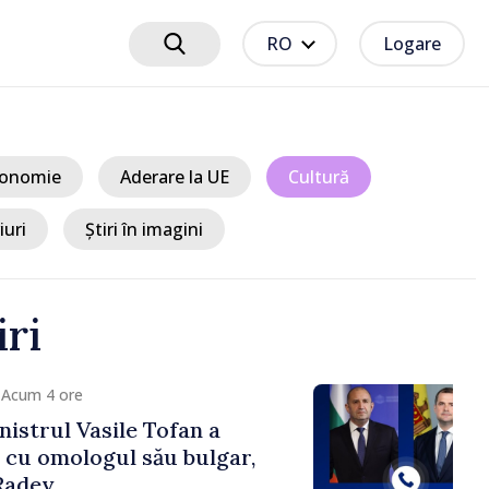
RO
Logare
onomie
Aderare la UE
Cultură
iuri
Știri în imagini
iri
4 ore
ul Vasile Tofan a
omologul său bulgar,
v