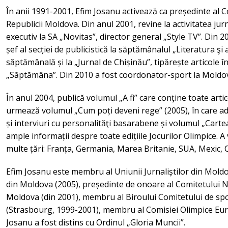
În anii 1991-2001, Efim Josanu activează ca președinte al C
Republicii Moldova. Din anul 2001, revine la activitatea jurn
executiv la SA „Novitas”, director general „Style TV”. Din 
șef al secției de publicistică la săptămânalul „Literatura şi 
săptămânală și la „Jurnal de Chișinău”, tipărește articole în
„Săptămâna”. Din 2010 a fost coordonator-sport la Moldo
În anul 2004, publică volumul „A fi” care conține toate artico
urmează volumul „Cum poți deveni rege” (2005), în care adu
și interviuri cu personalităţi basarabene și volumul „Cartea
ample informații despre toate edițiile Jocurilor Olimpice. A v
multe țări: Franța, Germania, Marea Britanie, SUA, Mexic, C
Efim Josanu este membru al Uniunii Jurnaliștilor din Moldova
din Moldova (2005), președinte de onoare al Comitetului Na
Moldova (din 2001), membru al Biroului Comitetului de spor
(Strasbourg, 1999-2001), membru al Comisiei Olimpice Eur
Josanu a fost distins cu Ordinul „Gloria Muncii”.