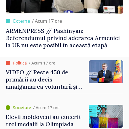
/ Acum 17 ore
ARMENPRESS // Pashinyan:
Referendumul privind aderarea Armeniei
la UE nu este posibil în această etapă
/ Acum 17 ore
VIDEO // Peste 450 de
primării au decis
amalgamarea voluntară și
vor beneficia de fonduri
pentru investiții. Igor
Grosu: „Este important să
/ Acum 17 ore
depășim blocajele și să dăm o
Elevii moldoveni au cucerit
șansă localităților să se
trei medalii la Olimpiada