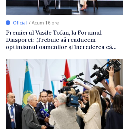
/ Acum 16 ore
Premierul Vasile Tofan, la Forumul
Diasporei: „Trebuie să readucem
optimismul oamenilor și încrederea că
Republica Moldova merge în direcția
corectă”