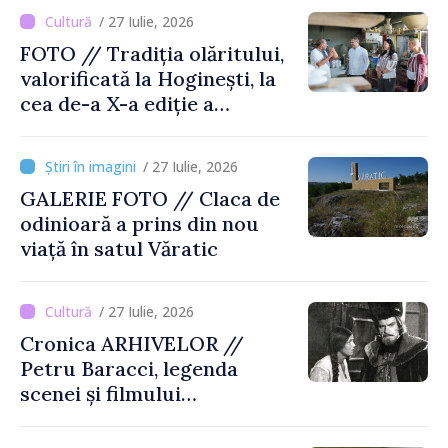
/ 27 Iulie, 2026
FOTO // Tradiția olăritului,
valorificată la Hoginești, la
cea de-a X-a ediție a
Târgului „La Vatra Olarului
Vasile Gonciari”
/ 27 Iulie, 2026
GALERIE FOTO // Claca de
odinioară a prins din nou
viață în satul Văratic
/ 27 Iulie, 2026
Cronica ARHIVELOR //
Petru Baracci, legenda
scenei și filmului
moldovenesc