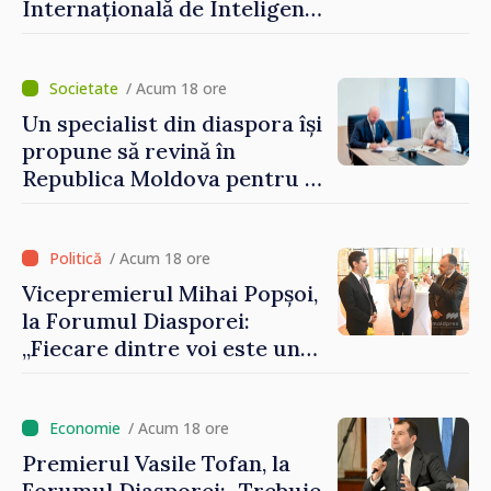
dezvolte”
Internațională de Inteligență
Artificială
/ Acum 18 ore
Un specialist din diaspora își
propune să revină în
Republica Moldova pentru a
contribui la dezvoltarea
registrului naval național
/ Acum 18 ore
Vicepremierul Mihai Popșoi,
la Forumul Diasporei:
„Fiecare dintre voi este un
ambasador al țării noastre și
contribuie la promovarea
imaginii Republicii Moldova”
/ Acum 18 ore
Premierul Vasile Tofan, la
Forumul Diasporei: „Trebuie