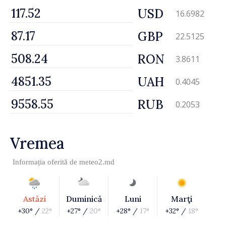
USD
16.6982
GBP
22.5125
RON
3.8611
UAH
0.4045
RUB
0.2053
Vremea
Informația oferită de
meteo2.md
Astăzi
Duminică
Luni
Marţi
+30° /
22°
+27° /
20°
+28° /
17°
+32° /
18°