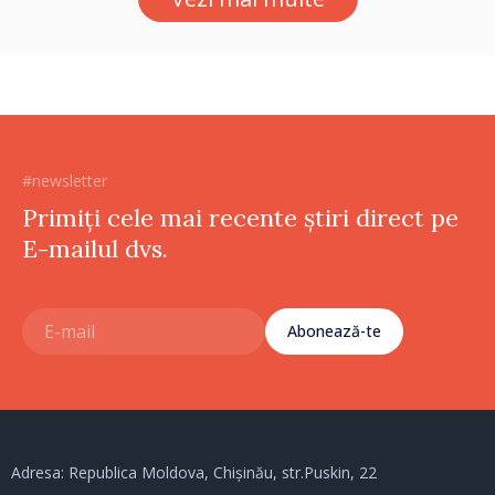
#newsletter
Primiți cele mai recente știri direct pe
E-mailul dvs.
Abonează-te
Adresa: Republica Moldova, Chișinău, str.Puskin, 22