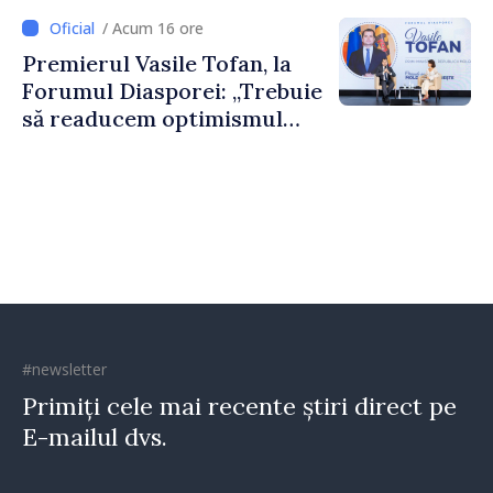
dumneavoastră pentru a
/ Acum 16 ore
construi comunități mai
Premierul Vasile Tofan, la
puternice”
Forumul Diasporei: „Trebuie
să readucem optimismul
oamenilor și încrederea că
Republica Moldova merge în
direcția corectă”
#newsletter
Primiți cele mai recente știri direct pe
E-mailul dvs.