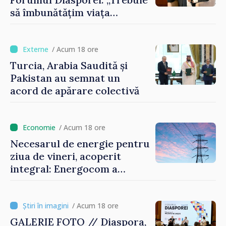
să îmbunătățim viața
oamenilor și să repornim
motoarele economiei”
/ Acum 18 ore
Turcia, Arabia Saudită și
Pakistan au semnat un
acord de apărare colectivă
/ Acum 18 ore
Necesarul de energie pentru
ziua de vineri, acoperit
integral: Energocom a
rezervat volumele
/ Acum 18 ore
GALERIE FOTO // Diaspora,