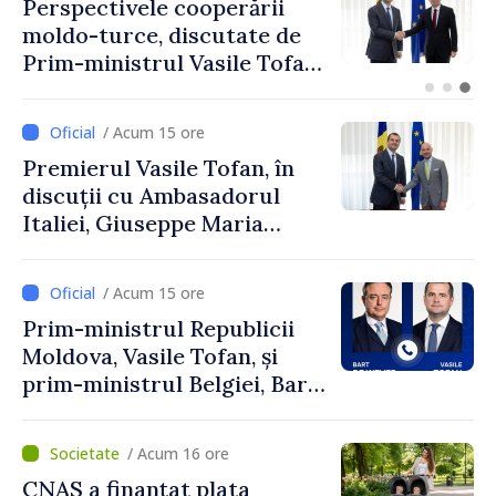
Forumul Diasporei //
Republica Moldova,
promovată în Elveția prin
turism, investiții și
exporturi
/ Acum 15 ore
Premierul Vasile Tofan, în
discuții cu Ambasadorul
Italiei, Giuseppe Maria
Perricone
/ Acum 15 ore
Prim-ministrul Republicii
Moldova, Vasile Tofan, și
prim-ministrul Belgiei, Bart
De Wever, au discutat
despre parcursul european
/ Acum 16 ore
al Republicii Moldova.
CNAS a finanțat plata