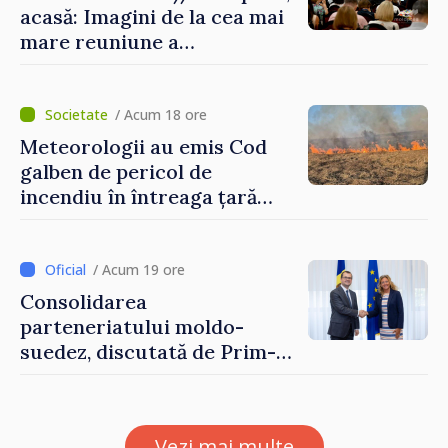
acasă: Imagini de la cea mai
mare reuniune a
moldovenilor de peste
hotare
/ Acum 18 ore
Meteorologii au emis Cod
galben de pericol de
incendiu în întreaga țară
până pe 14 august
/ Acum 19 ore
Consolidarea
parteneriatului moldo-
suedez, discutată de Prim-
ministrul Vasile Tofan și
Ambasadoarea Suediei,
Petra Lärke
Vezi mai multe