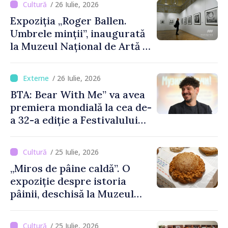
/ 26 Iulie, 2026
Expoziția „Roger Ballen.
Umbrele minții”, inaugurată
la Muzeul Național de Artă al
Moldovei
/ 26 Iulie, 2026
BTA: Bear With Me” va avea
premiera mondială la cea de-
a 32-a ediție a Festivalului
de Film de la Sarajevo, în
august
/ 25 Iulie, 2026
„Miros de pâine caldă”. O
expoziție despre istoria
pâinii, deschisă la Muzeul
Național de Istorie a
Moldovei
/ 25 Iulie, 2026