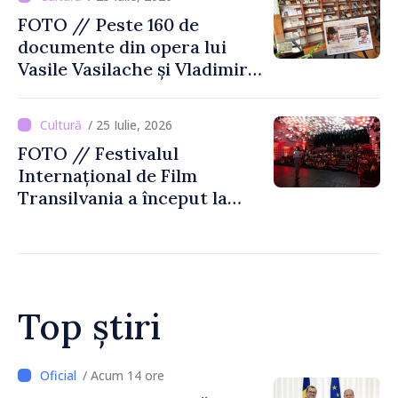
FOTO // Peste 160 de
documente din opera lui
Vasile Vasilache și Vladimir
Beșleagă, expuse la
Biblioteca Națională
/ 25 Iulie, 2026
FOTO // Festivalul
Internațional de Film
Transilvania a început la
Chișinău
Top știri
/ Acum 12 ore