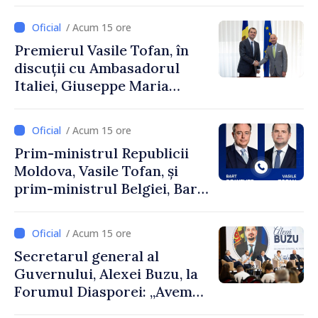
și Ambasadorul Turciei,
Uygar Mustafa Sertel
/ Acum 15 ore
Premierul Vasile Tofan, în
discuții cu Ambasadorul
Italiei, Giuseppe Maria
Perricone
/ Acum 15 ore
Prim-ministrul Republicii
Moldova, Vasile Tofan, și
prim-ministrul Belgiei, Bart
De Wever, au discutat
despre parcursul european
/ Acum 15 ore
al Republicii Moldova.
Secretarul general al
Guvernului, Alexei Buzu, la
Forumul Diasporei: „Avem
nevoie de fiecare dintre