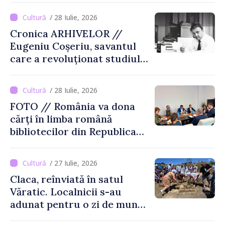
/ 28 Iulie, 2026
Cronica ARHIVELOR //
Eugeniu Coșeriu, savantul
care a revoluționat studiul
limbajului
/ 28 Iulie, 2026
FOTO // România va dona
cărți în limba română
bibliotecilor din Republica
Moldova
/ 27 Iulie, 2026
Claca, reînviată în satul
Văratic. Localnicii s-au
adunat pentru o zi de muncă
și voie bună