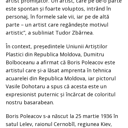
artist promițător. Un artist, care pe de-o parte
este spontan și foarte voluptos, intrând în
personaj, în formele sale vii, iar pe de altă
parte – un artist care regândește motivul
artistic”, a subliniat Tudor Zbârnea.
În context, președintele Uniunii Artiștilor
Plastici din Republica Moldova, Dumitru
Bolboceanu a afirmat că Boris Poleacov este
artistul care și-a lăsat amprenta în tehnica
acuarelei din Republica Moldova, iar pictorul
Vasile Dohotaru a spus că acesta este un
expresionist puternic și încărcat de coloritul
nostru basarabean.
Boris Poleacov s-a născut la 25 martie 1936 în
satul Lelev, raionul Cernobîl, regiunea Kiev,