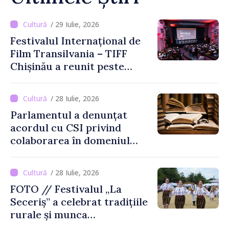
/ 29 Iulie, 2026
Festivalul Internațional de
Film Transilvania – TIFF
Chișinău a reunit peste
3.200 de spectatori la cea
de-a șasea ediție
/ 28 Iulie, 2026
Parlamentul a denunțat
acordul cu CSI privind
colaborarea în domeniul
cărții și poligrafiei
/ 28 Iulie, 2026
FOTO // Festivalul „La
Seceriș” a celebrat tradițiile
rurale și munca
agricultorilor la Cîrnățeni