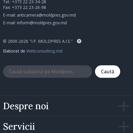
Tel.:
+373 22 23-34-28
Fax: +373 22 23-26-98
E-mail:
anticamera@moldpres.gov.md
E-mail:
inform@moldpres.gov.md
© 2000-2026 "I.P. MOLDPRES A.I.S."
?
Elaborat de
Webconsulting.md
Caută
Despre noi
Servicii