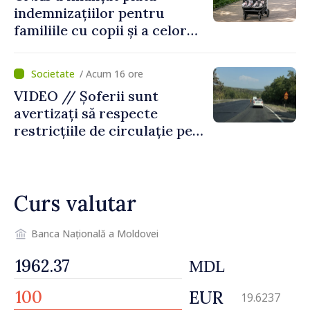
indemnizațiilor pentru
familiile cu copii și a celor
pentru incapacitate
temporară de muncă
/ Acum 16 ore
VIDEO // Șoferii sunt
avertizați să respecte
restricțiile de circulație pe
drumul R3, unde se
desfășoară lucrări de
reparație
Curs valutar
Banca Națională a Moldovei
MDL
EUR
19.6237