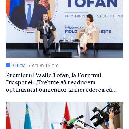
/ Acum 15 ore
Premierul Vasile Tofan, la Forumul
Diasporei: „Trebuie să readucem
optimismul oamenilor și încrederea că
Republica Moldova merge în direcția
corectă”