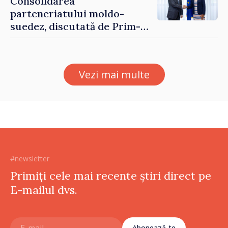
Consolidarea
parteneriatului moldo-
suedez, discutată de Prim-
ministrul Vasile Tofan și
Ambasadoarea Suediei,
Petra Lärke
Vezi mai multe
#newsletter
Primiți cele mai recente știri direct pe
E-mailul dvs.
Abonează-te