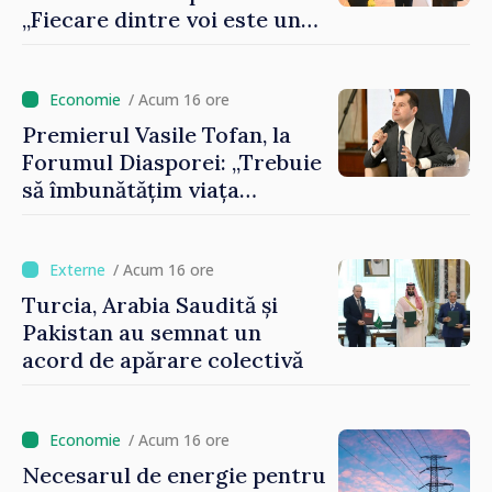
„Fiecare dintre voi este un
ambasador al țării noastre și
contribuie la promovarea
imaginii Republicii Moldova”
/ Acum 16 ore
Premierul Vasile Tofan, la
Forumul Diasporei: „Trebuie
să îmbunătățim viața
oamenilor și să repornim
motoarele economiei”
/ Acum 16 ore
Turcia, Arabia Saudită și
Pakistan au semnat un
acord de apărare colectivă
/ Acum 16 ore
Necesarul de energie pentru