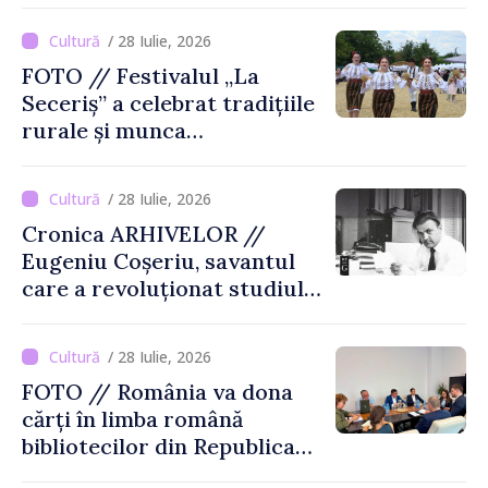
/ 28 Iulie, 2026
FOTO // Festivalul „La
Seceriș” a celebrat tradițiile
rurale și munca
agricultorilor la Cîrnățeni
/ 28 Iulie, 2026
Cronica ARHIVELOR //
Eugeniu Coșeriu, savantul
care a revoluționat studiul
limbajului
/ 28 Iulie, 2026
FOTO // România va dona
cărți în limba română
bibliotecilor din Republica
Moldova