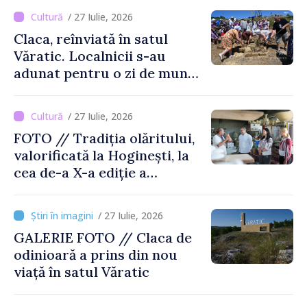
/ 27 Iulie, 2026
Claca, reînviată în satul
Văratic. Localnicii s-au
adunat pentru o zi de muncă
și voie bună
/ 27 Iulie, 2026
FOTO // Tradiția olăritului,
valorificată la Hoginești, la
cea de-a X-a ediție a
Târgului „La Vatra Olarului
Vasile Gonciari”
/ 27 Iulie, 2026
GALERIE FOTO // Claca de
odinioară a prins din nou
viață în satul Văratic