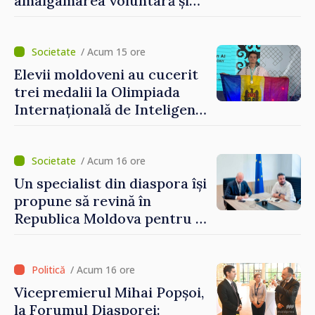
amalgamarea voluntară și
vor beneficia de fonduri
pentru investiții. Igor
Grosu: „Este important să
/ Acum 15 ore
depășim blocajele și să dăm o
Elevii moldoveni au cucerit
șansă localităților să se
trei medalii la Olimpiada
dezvolte”
Internațională de Inteligență
Artificială
/ Acum 16 ore
Un specialist din diaspora își
propune să revină în
Republica Moldova pentru a
contribui la dezvoltarea
registrului naval național
/ Acum 16 ore
Vicepremierul Mihai Popșoi,
la Forumul Diasporei: