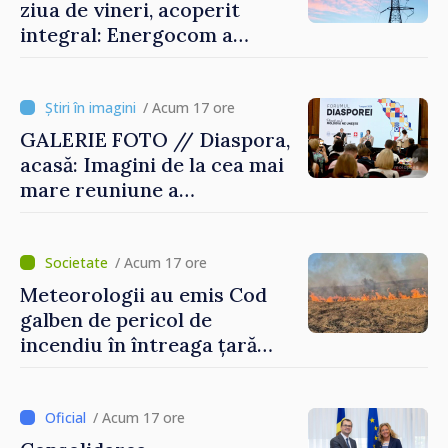
ziua de vineri, acoperit
integral: Energocom a
rezervat volumele
/ Acum 17 ore
GALERIE FOTO // Diaspora,
acasă: Imagini de la cea mai
mare reuniune a
moldovenilor de peste
hotare
/ Acum 17 ore
Meteorologii au emis Cod
galben de pericol de
incendiu în întreaga țară
până pe 14 august
/ Acum 17 ore