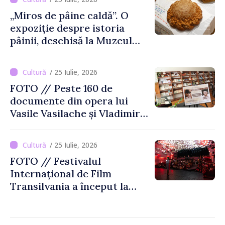
„Miros de pâine caldă”. O
expoziție despre istoria
pâinii, deschisă la Muzeul
Național de Istorie a
Moldovei
/ 25 Iulie, 2026
FOTO // Peste 160 de
documente din opera lui
Vasile Vasilache și Vladimir
Beșleagă, expuse la
Biblioteca Națională
/ 25 Iulie, 2026
FOTO // Festivalul
Internațional de Film
Transilvania a început la
Chișinău