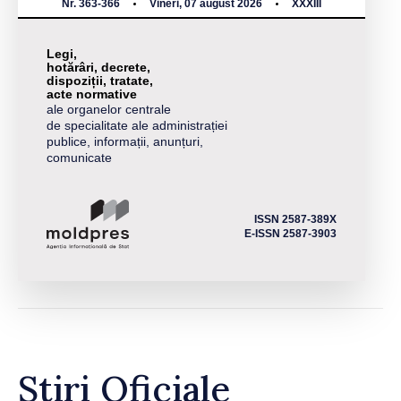
Nr. 363-366
Vineri, 07 august 2026
XXXIII
Legi,
hotărâri, decrete,
dispoziții, tratate,
acte normative
ale organelor centrale
de specialitate ale administrației
publice, informații, anunțuri,
comunicate
ISSN 2587-389X
E-ISSN 2587-3903
Știri Oficiale