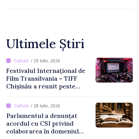
Ultimele Știri
/ 29 Iulie, 2026
Festivalul Internațional de
Film Transilvania – TIFF
Chișinău a reunit peste
3.200 de spectatori la cea
de-a șasea ediție
/ 28 Iulie, 2026
Parlamentul a denunțat
acordul cu CSI privind
colaborarea în domeniul
cărții și poligrafiei