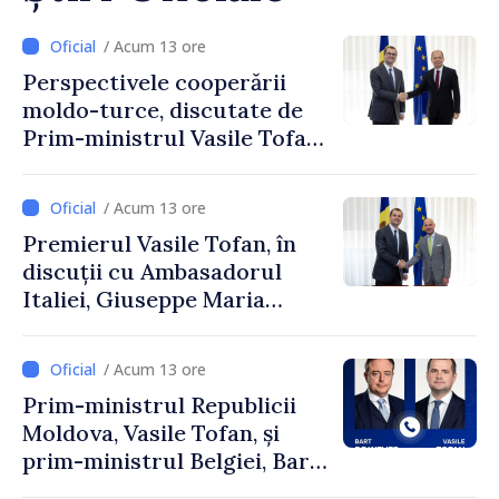
/ Acum 13 ore
Perspectivele cooperării
moldo-turce, discutate de
Prim-ministrul Vasile Tofan
și Ambasadorul Turciei,
Uygar Mustafa Sertel
/ Acum 13 ore
Premierul Vasile Tofan, în
discuții cu Ambasadorul
Italiei, Giuseppe Maria
Perricone
/ Acum 13 ore
Prim-ministrul Republicii
Moldova, Vasile Tofan, și
prim-ministrul Belgiei, Bart
De Wever, au discutat