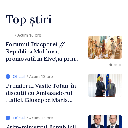
Top știri
/ Acum 10 ore
Zelenski a ajuns în Serbia, în
prima sa vizită în acest stat
aliat tradițional al Rusiei
după 2022
/ Acum 13 ore
Premierul Vasile Tofan, în
discuții cu Ambasadorul
Italiei, Giuseppe Maria
Perricone
/ Acum 13 ore
Prim-ministrul Republicii