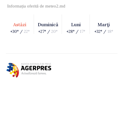
Informația oferită de
meteo2.md
Astăzi
Duminică
Luni
Marţi
+30° /
22°
+27° /
20°
+28° /
17°
+32° /
18°