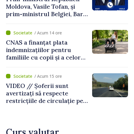
Moldova, Vasile Tofan, și
prim-ministrul Belgiei, Bart
De Wever, au discutat
despre parcursul european
/ Acum 14 ore
al Republicii Moldova.
CNAS a finanțat plata
indemnizațiilor pentru
familiile cu copii și a celor
pentru incapacitate
temporară de muncă
/ Acum 15 ore
VIDEO // Șoferii sunt
avertizați să respecte
restricțiile de circulație pe
drumul R3, unde se
desfășoară lucrări de
reparație
Curs valutar