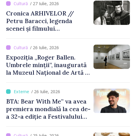
/ 27 Iulie, 2026
Cronica ARHIVELOR //
Petru Baracci, legenda
scenei și filmului
moldovenesc
/ 26 Iulie, 2026
Expoziția „Roger Ballen.
Umbrele minții”, inaugurată
la Muzeul Național de Artă al
Moldovei
/ 26 Iulie, 2026
BTA: Bear With Me” va avea
premiera mondială la cea de-
a 32-a ediție a Festivalului
de Film de la Sarajevo, în
august
/ 25 Iulie, 2026