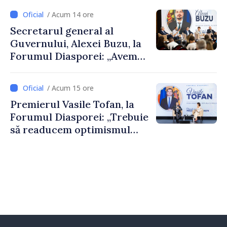
despre parcursul european
/ Acum 14 ore
al Republicii Moldova.
Secretarul general al
Guvernului, Alexei Buzu, la
Forumul Diasporei: „Avem
nevoie de fiecare dintre
dumneavoastră pentru a
/ Acum 15 ore
construi comunități mai
Premierul Vasile Tofan, la
puternice”
Forumul Diasporei: „Trebuie
să readucem optimismul
oamenilor și încrederea că
Republica Moldova merge în
direcția corectă”