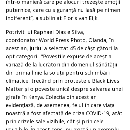
într-o manieră care pe alocuri trezește emoții
puternice, care cu siguranță nu lasă pe nimeni
indiferent”, a subliniat Floris van Eijk.
Potrivit lui Raphael Dias e Silva,
coordonator World Press Photo, Olanda, în
acest an, juriul a selectat 45 de câștigători la
opt categorii. ”Poveștile expuse de aceștia
variază de la lucrători din domeniul sănătății
din prima linie la soluții pentru schimbări
climatice, trecând prin protestele Black Lives
Matter și o poveste unică despre salvarea unei
girafe în Kenya. Colecția din acest an
evidențiază, de asemenea, felul în care viața
noastră a fost afectată de criza COVID-19, atât
prin crizele sale vizibile, cât și prin cele
invizibile. În acest sens, nu există un exemplu