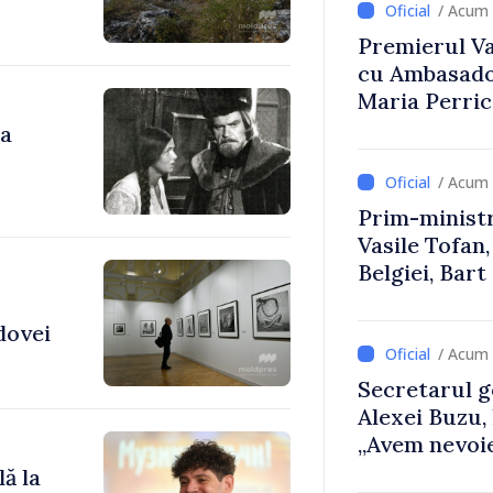
/ Acum 
Premierul Vas
cu Ambasador
Maria Perri
da
/ Acum 
Prim-ministr
Vasile Tofan,
Belgiei, Bar
despre parcu
Republicii M
dovei
/ Acum 
Secretarul g
Alexei Buzu,
„Avem nevoie
dumneavoast
ă la