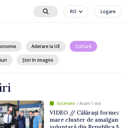
RO
Logare
onomie
Aderare la UE
Cultură
iuri
Știri în imagini
iri
um 1 oră
ărași formează cel mai
r de amalgamare
n Republica Moldova.