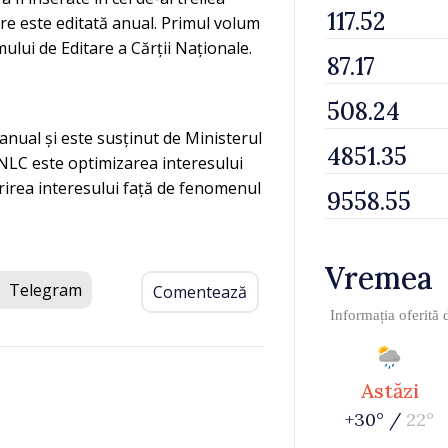
care este editată anual. Primul volum
mului de Editare a Cărții Naționale.
nual și este susținut de Ministerul
PNLC este optimizarea interesului
porirea interesului față de fenomenul
Vremea
Telegram
Comentează
Informația oferită
Astăzi
+30° /
22°