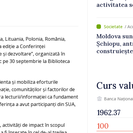
activitatea s
normale
/ Ac
Moldova sun
, Lituania, Polonia, România,
Șchiopu, an
 ediție a Conferinței
construiește
 și dezvoltare”, organizată în
Britanie și 
c pe 30 septembrie la Biblioteca
enta și mobiliza eforturile
Curs val
eație, comunităților și factorilor de
ra lecturii/informației ca fundament
Banca Naționa
erința a avut participanți din SUA,
 activități de impact în scopul
a fi înserate în cel de-al treilea