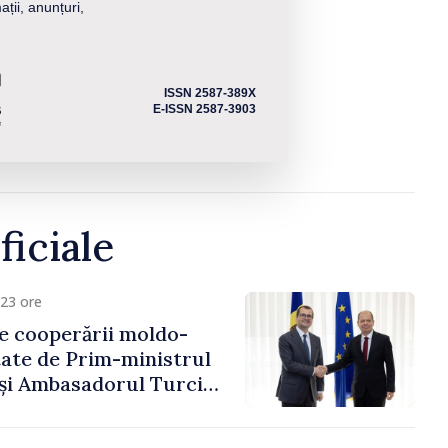
ații, anunțuri,
ISSN 2587-389X
E-ISSN 2587-3903
ficiale
23 ore
e cooperării moldo-
tate de Prim-ministrul
 și Ambasadorul Turciei,
fa Sertel