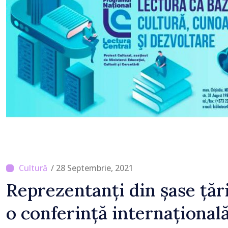
Zonei de control vamal 
scanner performant
/ 28 Septembrie, 2021
Reprezentanți din șase țări
o conferință internațional