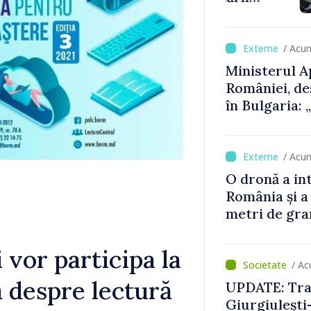
cu un
Consiliul or
decizia final
/ Acu
Ministerul A
României, de
în Bulgaria:
detectat nic
/ Acu
O dronă a in
România și a
metri de gra
 vor participa la
/ Ac
ă despre lectură
UPDATE: Traf
Giurgiulești-