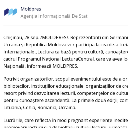
Moldpres
Agenția Informațională De Stat
Chişinău, 28 sep. /MOLDPRES/. Reprezentanți din Germania
Ucraina și Republica Moldova vor participa la cea de-a treia
Internaționale „Lectura ca bază pentru cultură, cunoaștere
cadrul Programul Național LecturaCentral, care va avea lo
Națională, informează MOLDPRES.
Potrivit organizatorilor, scopul evenimentului este de a ori
bibliotecilor, instituțiilor educaționale, organizațiilor de cr
resort privind dezvoltarea lecturii, competențelor de cultu
pentru cunoaștere ascendentă. La primele două ediții, conf
Lituania, Cehia, România, Ucraina.
Lucrările, care reflectă în mod pregnant experiențe inedite,
promovării lecturii și a dezvoltării culturii lecturii, urmează 