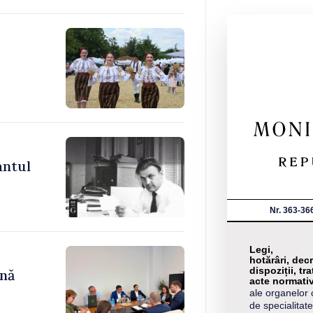
antul
Nr. 363-36
Legi,
hotărâri, decr
dispoziții, tra
ână
acte normati
ale organelor 
de specialitate