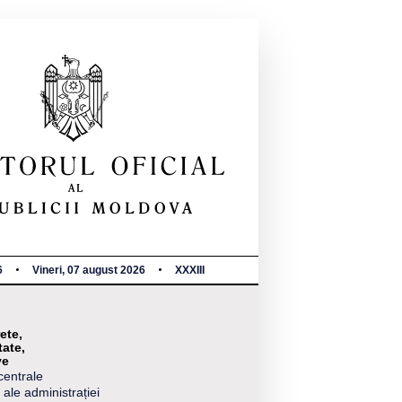
6
Vineri, 07 august 2026
XXXIII
ete,
tate,
ve
centrale
 ale administrației