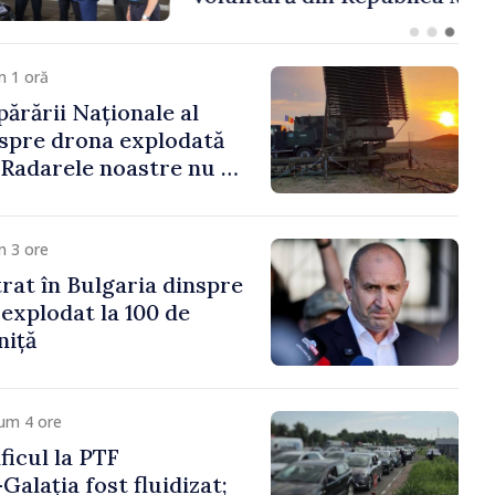
ășenesc a aprobat
ă
m 1 oră
părării Naționale al
spre drona explodată
 „Radarele noastre nu au
iun vehicul aerian”
m 3 ore
trat în Bulgaria dinspre
 explodat la 100 de
niță
um 4 ore
icul la PTF
Galația fost fluidizat;