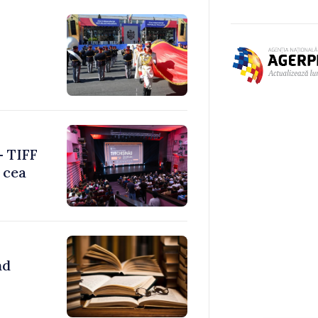
– TIFF
 cea
nd