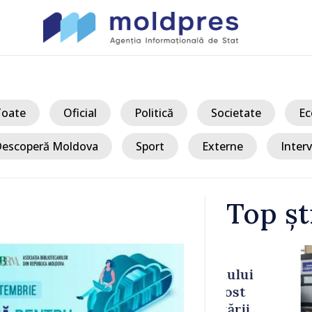
Toate
Oficial
Politică
Societate
Ec
escoperă Moldova
Sport
Externe
Interv
Top șt
/ Ac
iciului
VIDEO // Căl
 A fost
mare cluste
dotării
voluntară di