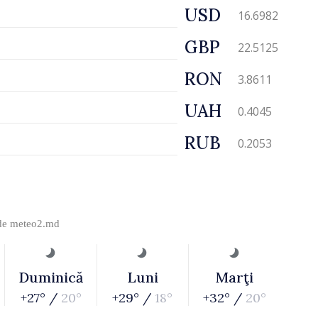
USD
16.6982
GBP
22.5125
RON
3.8611
UAH
0.4045
RUB
0.2053
 de
meteo2.md
Duminică
Luni
Marţi
+27° /
20°
+29° /
18°
+32° /
20°