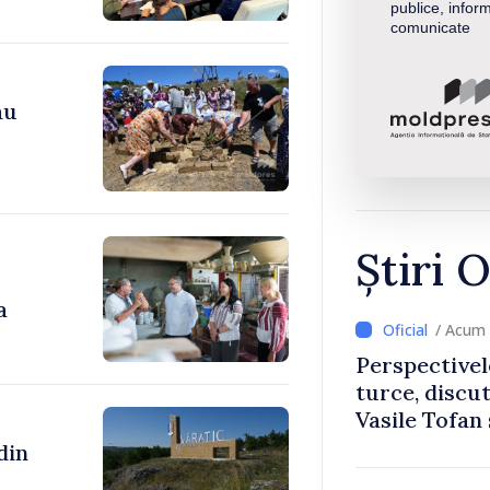
publice, inform
comunicate
au
Știri O
a
/ Acum 
Perspectivel
turce, discu
Vasile Tofan
Uygar Musta