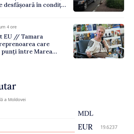
e desfășoară în condiții
um 4 ore
t EU // Tamara
treprenoarea care
 punți între Marea
Republica Moldova
utar
lă a Moldovei
MDL
EUR
19.6237