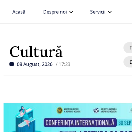
Acasă
Despre noi
Servicii
Cultură
D
08 August, 2026
/ 17:23
/ Acum 42 minute
i
FOTO // Directorul Serv
Vamal, în vizită la Otaci:
examinată posibilitatea 