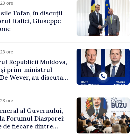
23 ore
ile Tofan, în discuții
ul Italiei, Giuseppe
cone
23 ore
ul Republicii Moldova,
 și prim-ministrul
t De Wever, au discutat
rsul european al
oldova.
23 ore
eneral al Guvernului,
 la Forumul Diasporei:
 de fiecare dintre
ră pentru a construi