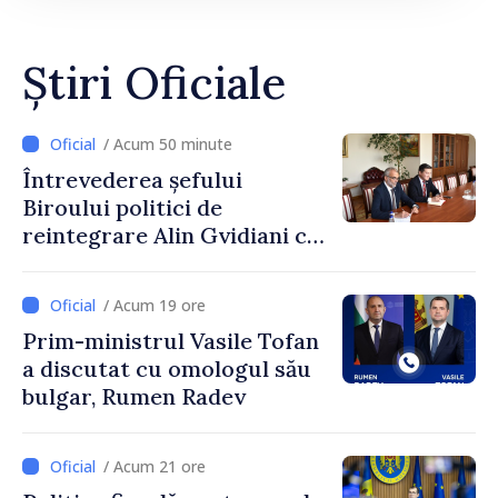
Știri Oficiale
/ Acum 50 minute
Întrevederea șefului
Biroului politici de
reintegrare Alin Gvidiani cu
reprezentanții Misiunii
Comitetului Internațional al
/ Acum 19 ore
Crucii Roșii în Moldova
Prim-ministrul Vasile Tofan
a discutat cu omologul său
bulgar, Rumen Radev
/ Acum 21 ore