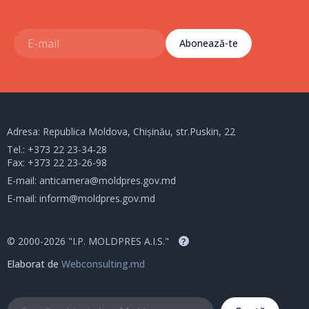
Abonează-te
Adresa: Republica Moldova, Chișinău, str.Puskin, 22
Tel.:
+373 22 23-34-28
Fax: +373 22 23-26-98
E-mail:
anticamera@moldpres.gov.md
E-mail:
inform@moldpres.gov.md
© 2000-2026 "I.P. MOLDPRES A.I.S."
?
Elaborat de
Webconsulting.md