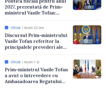
Politica fiscală pentru anul
2027, prezentată de Prim-
ministrul Vasile Tofan:
Reducerea poverii pe muncă,
stimularea investițiilor și o
/ Acum 22 ore
taxare mai echitabilă
Discursul Prim-ministrului
Vasile Tofan referitor la
principalele prevederi ale
politicii fiscale pentru anul
2027
/ Acum 1 zi
Prim-ministrul Vasile Tofan
a avut o întrevedere cu
Ambasadoarea Regatului
Unit al Marii Britanii și
Irlandei de Nord, Fern
Horine