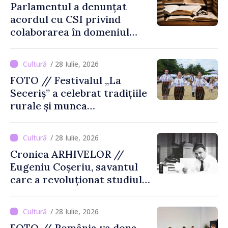
Parlamentul a denunțat
acordul cu CSI privind
colaborarea în domeniul
cărții și poligrafiei
/ 28 Iulie, 2026
FOTO // Festivalul „La
Seceriș” a celebrat tradițiile
rurale și munca
agricultorilor la Cîrnățeni
/ 28 Iulie, 2026
Cronica ARHIVELOR //
Eugeniu Coșeriu, savantul
care a revoluționat studiul
limbajului
/ 28 Iulie, 2026
FOTO // România va dona