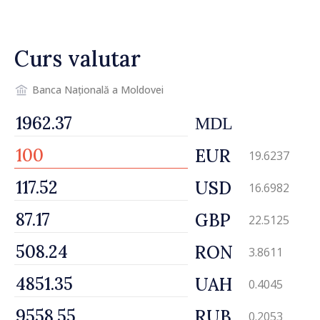
avarierii Liniei Bălți–
Dnestrovsk. Lucrările de
reparație vor fi efectuate în
Curs valutar
regim prioritar
Banca Națională a Moldovei
MDL
EUR
19.6237
USD
16.6982
GBP
22.5125
RON
3.8611
UAH
0.4045
RUB
0.2053