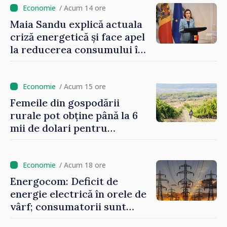
/ Acum 14 ore
Maia Sandu explică actuala
criză energetică și face apel
la reducerea consumului în
orele de vârf: „Doar astfel
putem menține prețurile la
un nivel mai mic”
/ Acum 15 ore
Femeile din gospodării
rurale pot obține până la 6
mii de dolari pentru
investiții în afaceri verzi şi
durabile
/ Acum 18 ore
Energocom: Deficit de
energie electrică în orele de
vârf; consumatorii sunt
îndemnați să economisească