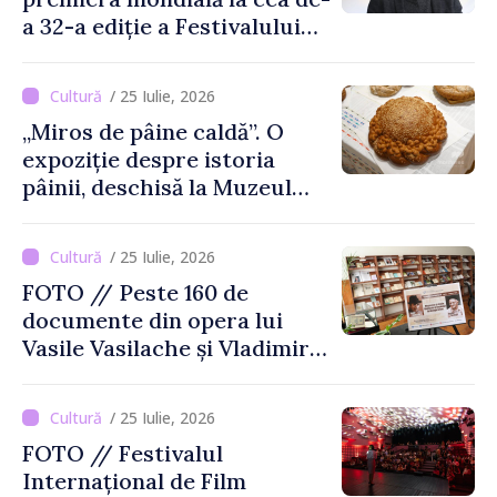
a 32-a ediție a Festivalului
de Film de la Sarajevo, în
august
/ 25 Iulie, 2026
„Miros de pâine caldă”. O
expoziție despre istoria
pâinii, deschisă la Muzeul
Național de Istorie a
Moldovei
/ 25 Iulie, 2026
FOTO // Peste 160 de
documente din opera lui
Vasile Vasilache și Vladimir
Beșleagă, expuse la
Biblioteca Națională
/ 25 Iulie, 2026
FOTO // Festivalul
Internațional de Film