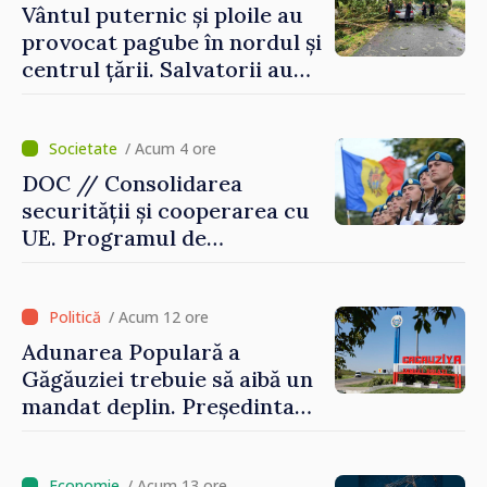
Vântul puternic și ploile au
provocat pagube în nordul și
centrul țării. Salvatorii au
intervenit în zece cazuri
/ Acum 4 ore
DOC // Consolidarea
securității și cooperarea cu
UE. Programul de
implementare a Strategiei
Naționale de Apărare pentru
perioada 2024–2034,
/ Acum 12 ore
publicat în Monitorul Oficial
Adunarea Populară a
Găgăuziei trebuie să aibă un
mandat deplin. Președinta
Maia Sandu: „Alegerile să fie
libere și corecte””
/ Acum 13 ore