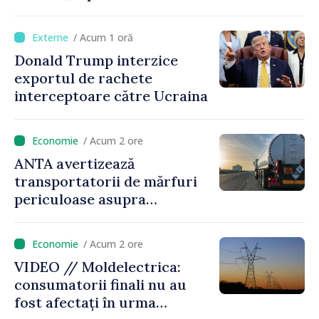
avansează cu viteză spre UE,
iar diaspora poate juca un
/ Acum 1 oră
rol important în promovarea
Donald Trump interzice
și susținerea acestui
exportul de rachete
parcurs”
interceptoare către Ucraina
/ Acum 2 ore
ANTA avertizează
transportatorii de mărfuri
periculoase asupra
riscurilor sporite pe timp de
caniculă
/ Acum 2 ore
VIDEO // Moldelectrica:
consumatorii finali nu au
fost afectați în urma