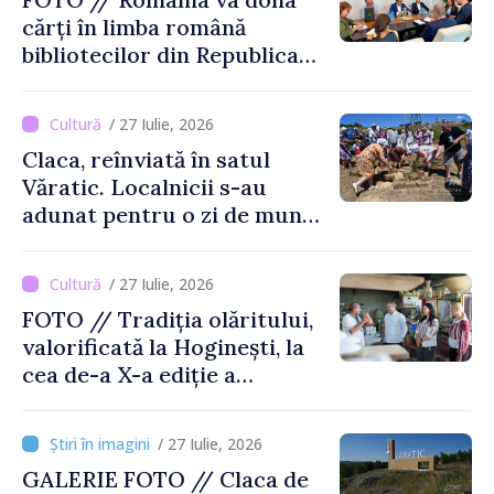
cărți în limba română
bibliotecilor din Republica
Moldova
/ 27 Iulie, 2026
Claca, reînviată în satul
Văratic. Localnicii s-au
adunat pentru o zi de muncă
și voie bună
/ 27 Iulie, 2026
FOTO // Tradiția olăritului,
valorificată la Hoginești, la
cea de-a X-a ediție a
Târgului „La Vatra Olarului
Vasile Gonciari”
/ 27 Iulie, 2026
GALERIE FOTO // Claca de