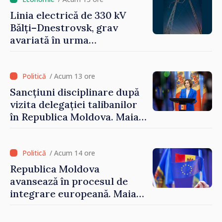
Linia electrică de 330 kV
Bălți–Dnestrovsk, grav
avariată în urma
calamităților naturale
/ Acum 13 ore
Sancțiuni disciplinare după
vizita delegației talibanilor
în Republica Moldova. Maia
Sandu: „Este rușinos că
oameni cu funcții înalte nu
cunosc politica statului”
/ Acum 14 ore
Republica Moldova
avansează în procesul de
integrare europeană. Maia
Sandu: „Nu ne blochează
niciun stat”