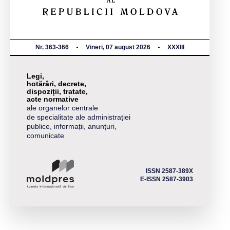
Nr. 363-366
Vineri, 07 august 2026
XXXIII
Legi,
hotărâri, decrete,
dispoziții, tratate,
acte normative
ale organelor centrale
de specialitate ale administrației
publice, informații, anunțuri,
comunicate
ISSN 2587-389X
E-ISSN 2587-3903