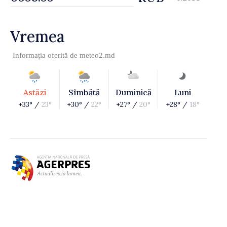
Vremea
Informația oferită de
meteo2.md
Astăzi
Sîmbătă
Duminică
Luni
+33° /
23°
+30° /
22°
+27° /
20°
+28° /
18°