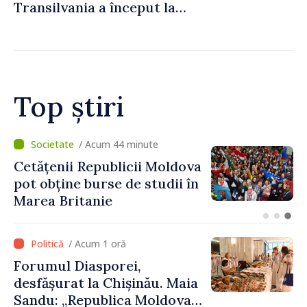
Transilvania a început la
Chișinău
Top știri
/ Acum 18 minute
Speakerul Igor Grosu, la
Forumul Diasporei: „R.
Moldova face eforturi,
lucrează și demonstrează,
prin cetățenii săi de acasă și
/ Acum 1 oră
de peste hotare, că merită să
Forumul Diasporei,
devină parte a marii familii
desfășurat la Chișinău. Maia
europene”
Sandu: „Republica Moldova