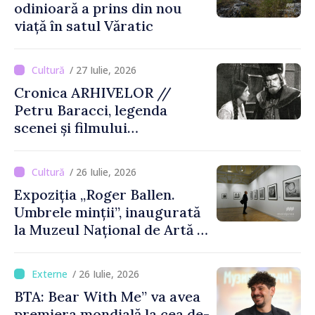
odinioară a prins din nou
viață în satul Văratic
/ 27 Iulie, 2026
Cronica ARHIVELOR //
Petru Baracci, legenda
scenei și filmului
moldovenesc
/ 26 Iulie, 2026
Expoziția „Roger Ballen.
Umbrele minții”, inaugurată
la Muzeul Național de Artă al
Moldovei
/ 26 Iulie, 2026
BTA: Bear With Me” va avea
premiera mondială la cea de-