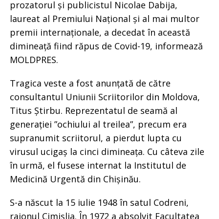
prozatorul și publicistul Nicolae Dabija,
laureat al Premiului Național și al mai multor
premii internaționale, a decedat în această
dimineață fiind răpus de Covid-19, informează
MOLDPRES.
Tragica veste a fost anunțată de către
consultantul Uniunii Scriitorilor din Moldova,
Titus Știrbu. Reprezentatul de seamă al
generației ”ochiului al treilea”, precum era
supranumit scriitorul, a pierdut lupta cu
virusul ucigaș la cinci dimineața. Cu câteva zile
în urmă, el fusese internat la Institutul de
Medicină Urgentă din Chișinău.
S-a născut la 15 iulie 1948 în satul Codreni,
raionul Cimișlia. În 1972 a absolvit Facultatea