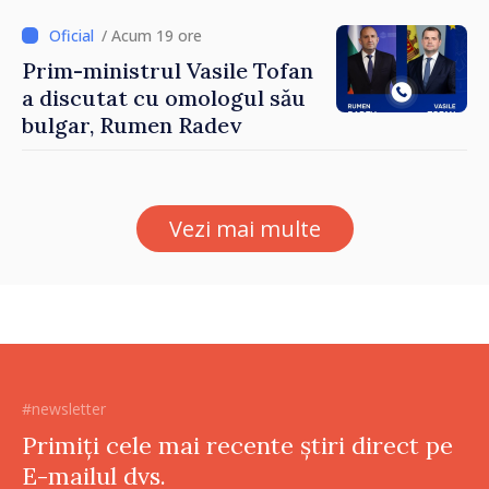
/ Acum 19 ore
Prim-ministrul Vasile Tofan
a discutat cu omologul său
bulgar, Rumen Radev
Vezi mai multe
#newsletter
Primiți cele mai recente știri direct pe
E-mailul dvs.