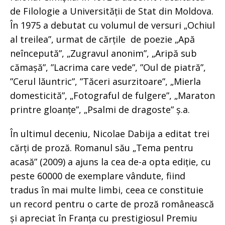
de Filologie a Universității de Stat din Moldova.
În 1975 a debutat cu volumul de versuri „Ochiul
al treilea”, urmat de cărțile de poezie „Apă
neîncepută”, „Zugravul anonim”, „Aripă sub
cămașă”, ”Lacrima care vede”, ”Oul de piatră”,
”Cerul lăuntric”, ”Tăceri asurzitoare”, „Mierla
domesticită”, „Fotograful de fulgere”, „Maraton
printre gloanțe”, „Psalmi de dragoste” ș.a.
În ultimul deceniu, Nicolae Dabija a editat trei
cărți de proză. Romanul său „Tema pentru
acasă” (2009) a ajuns la cea de-a opta ediție, cu
peste 60000 de exemplare vândute, fiind
tradus în mai multe limbi, ceea ce constituie
un record pentru o carte de proză românească
și apreciat în Franța cu prestigiosul Premiu