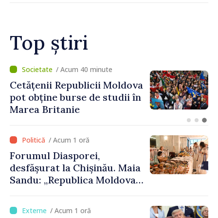
Top știri
/ Acum 40 minute
Cetățenii Republicii Moldova
pot obține burse de studii în
Marea Britanie
/ Acum 1 oră
Forumul Diasporei,
desfășurat la Chișinău. Maia
Sandu: „Republica Moldova
avansează cu viteză spre UE,
iar diaspora poate juca un
/ Acum 1 oră
rol important în promovarea