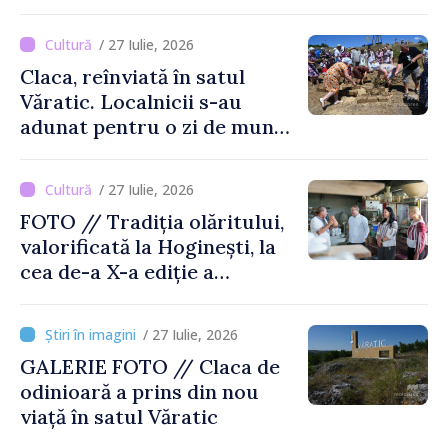
Moldova
/ 27 Iulie, 2026
Claca, reînviată în satul
Văratic. Localnicii s-au
adunat pentru o zi de muncă
și voie bună
/ 27 Iulie, 2026
FOTO // Tradiția olăritului,
valorificată la Hoginești, la
cea de-a X-a ediție a
Târgului „La Vatra Olarului
Vasile Gonciari”
/ 27 Iulie, 2026
GALERIE FOTO // Claca de
odinioară a prins din nou
viață în satul Văratic