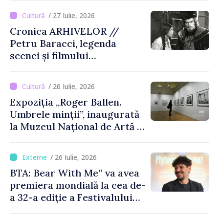
/ 27 Iulie, 2026
Cronica ARHIVELOR //
Petru Baracci, legenda
scenei și filmului
moldovenesc
/ 26 Iulie, 2026
Expoziția „Roger Ballen.
Umbrele minții”, inaugurată
la Muzeul Național de Artă al
Moldovei
/ 26 Iulie, 2026
BTA: Bear With Me” va avea
premiera mondială la cea de-
a 32-a ediție a Festivalului
de Film de la Sarajevo, în