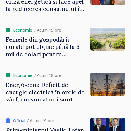
criză energetică și face apel
la reducerea consumului în
orele de vârf: „Doar astfel
putem menține prețurile la
un nivel mai mic”
/ Acum 15 ore
Femeile din gospodării
rurale pot obține până la 6
mii de dolari pentru
investiții în afaceri verzi şi
durabile
/ Acum 18 ore
Energocom: Deficit de
energie electrică în orele de
vârf; consumatorii sunt
îndemnați să economisească
/ Acum 19 ore
Prim-ministrul Vasile Tofan