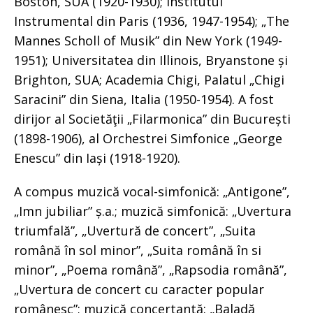
Boston, SUA (1920-1930); Institutul
Instrumental din Paris (1936, 1947-1954); „The
Mannes Scholl of Musik” din New York (1949-
1951); Universitatea din Illinois, Bryanstone și
Brighton, SUA; Academia Chigi, Palatul „Chigi
Saracini” din Siena, Italia (1950-1954). A fost
dirijor al Societăţii „Filarmonica” din București
(1898-1906), al Orchestrei Simfonice „George
Enescu” din Iași (1918-1920).
A compus muzică vocal-simfonică: „Antigone”,
„Imn jubiliar” ș.a.; muzică simfonică: „Uvertura
triumfală”, „Uvertură de concert”, „Suita
română în sol minor”, „Suita română în si
minor”, „Poema română”, „Rapsodia română”,
„Uvertura de concert cu caracter popular
românesc”; muzică concertantă: „Baladă