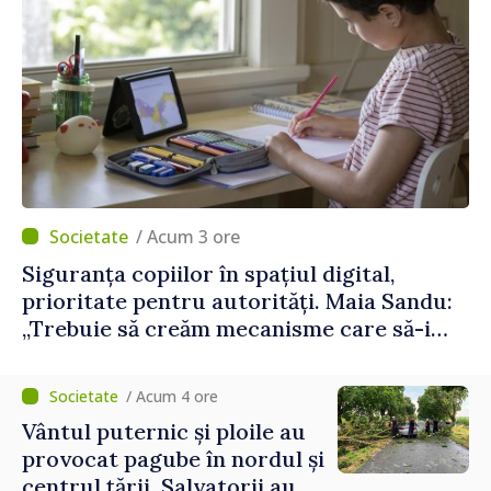
/ Acum 3 ore
Siguranța copiilor în spațiul digital,
prioritate pentru autorități. Maia Sandu:
„Trebuie să creăm mecanisme care să-i
protejeze”
/ Acum 4 ore
Vântul puternic și ploile au
provocat pagube în nordul și
centrul țării. Salvatorii au