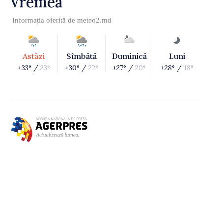
Vremea
Informația oferită de
meteo2.md
Astăzi
Sîmbătă
Duminică
Luni
+33° /
23°
+30° /
22°
+27° /
20°
+28° /
18°