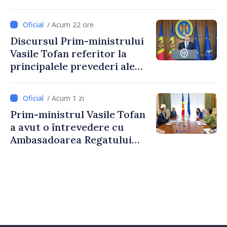
Reducerea poverii pe muncă,
stimularea investițiilor și o
/ Acum 22 ore
taxare mai echitabilă
Discursul Prim-ministrului
Vasile Tofan referitor la
principalele prevederi ale
politicii fiscale pentru anul
2027
/ Acum 1 zi
Prim-ministrul Vasile Tofan
a avut o întrevedere cu
Ambasadoarea Regatului
Unit al Marii Britanii și
Irlandei de Nord, Fern
Horine