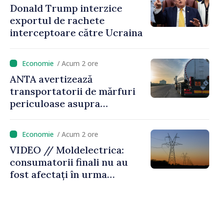
Donald Trump interzice
și susținerea acestui
exportul de rachete
parcurs”
interceptoare către Ucraina
/ Acum 2 ore
ANTA avertizează
transportatorii de mărfuri
periculoase asupra
riscurilor sporite pe timp de
caniculă
/ Acum 2 ore
VIDEO // Moldelectrica:
consumatorii finali nu au
fost afectați în urma
avarierii Liniei Bălți–
Dnestrovsk. Lucrările de
reparație vor fi efectuate în