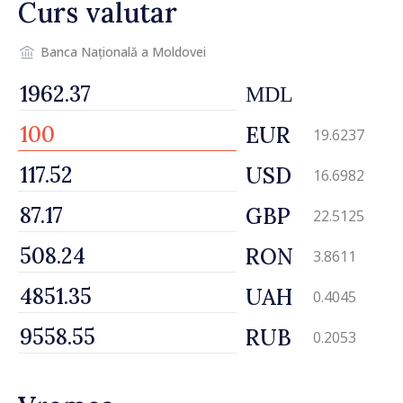
Curs valutar
regim prioritar
Banca Națională a Moldovei
MDL
EUR
19.6237
USD
16.6982
GBP
22.5125
RON
3.8611
UAH
0.4045
RUB
0.2053