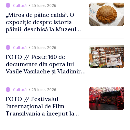
august
/ 25 Iulie, 2026
„Miros de pâine caldă”. O
expoziție despre istoria
pâinii, deschisă la Muzeul
Național de Istorie a
Moldovei
/ 25 Iulie, 2026
FOTO // Peste 160 de
documente din opera lui
Vasile Vasilache și Vladimir
Beșleagă, expuse la
Biblioteca Națională
/ 25 Iulie, 2026
FOTO // Festivalul
Internațional de Film
Transilvania a început la
Chișinău