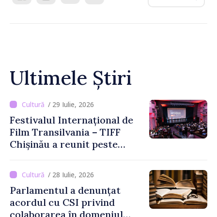
Ultimele Știri
/ 29 Iulie, 2026
Festivalul Internațional de
Film Transilvania – TIFF
Chișinău a reunit peste
3.200 de spectatori la cea
de-a șasea ediție
/ 28 Iulie, 2026
Parlamentul a denunțat
acordul cu CSI privind
colaborarea în domeniul