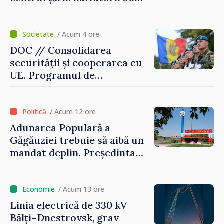
intervenit în zece cazuri
/ Acum 4 ore
DOC // Consolidarea
securității și cooperarea cu
UE. Programul de
implementare a Strategiei
Naționale de Apărare pentru
perioada 2024–2034,
/ Acum 12 ore
publicat în Monitorul Oficial
Adunarea Populară a
Găgăuziei trebuie să aibă un
mandat deplin. Președinta
Maia Sandu: „Alegerile să fie
libere și corecte””
/ Acum 13 ore
Linia electrică de 330 kV
Bălți–Dnestrovsk, grav