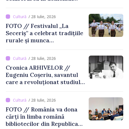
cărții și poligrafiei
/ 28 Iulie, 2026
FOTO // Festivalul „La
Seceriș” a celebrat tradițiile
rurale și munca
agricultorilor la Cîrnățeni
/ 28 Iulie, 2026
Cronica ARHIVELOR //
Eugeniu Coșeriu, savantul
care a revoluționat studiul
limbajului
/ 28 Iulie, 2026
FOTO // România va dona
cărți în limba română
bibliotecilor din Republica