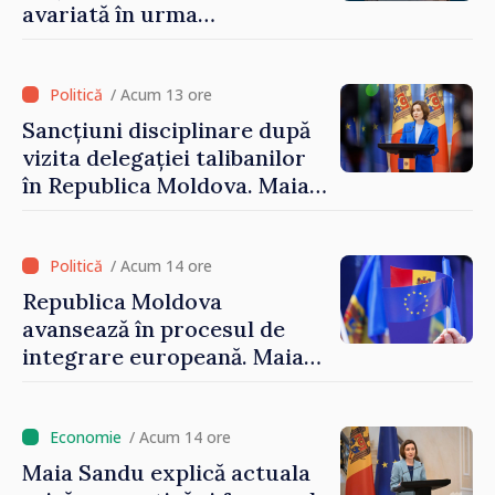
avariată în urma
calamităților naturale
/ Acum 13 ore
Sancțiuni disciplinare după
vizita delegației talibanilor
în Republica Moldova. Maia
Sandu: „Este rușinos că
oameni cu funcții înalte nu
cunosc politica statului”
/ Acum 14 ore
Republica Moldova
avansează în procesul de
integrare europeană. Maia
Sandu: „Nu ne blochează
niciun stat”
/ Acum 14 ore
Maia Sandu explică actuala