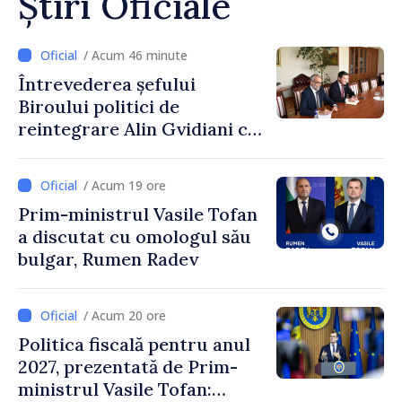
Știri Oficiale
/ Acum 46 minute
Întrevederea șefului
Biroului politici de
reintegrare Alin Gvidiani cu
reprezentanții Misiunii
Comitetului Internațional al
/ Acum 19 ore
Crucii Roșii în Moldova
Prim-ministrul Vasile Tofan
a discutat cu omologul său
bulgar, Rumen Radev
/ Acum 20 ore
Politica fiscală pentru anul
2027, prezentată de Prim-
ministrul Vasile Tofan: