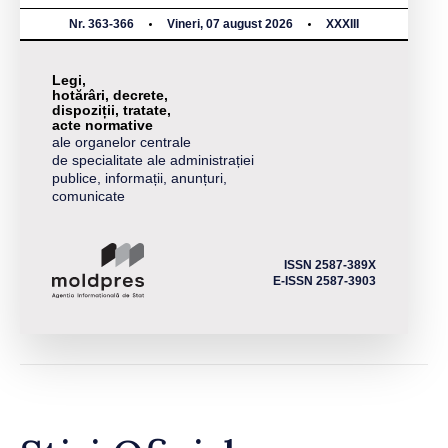
Nr. 363-366
Vineri, 07 august 2026
XXXIII
Legi,
hotărâri, decrete,
dispoziții, tratate,
acte normative
ale organelor centrale
de specialitate ale administrației
publice, informații, anunțuri,
comunicate
ISSN 2587-389X
E-ISSN 2587-3903