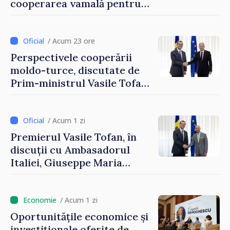
cooperarea vamală pentru
securizarea frontierei și
integrarea europeană.
Reuniune la Moghiliov-
/ Acum 23 ore
Podolsk
Perspectivele cooperării
moldo-turce, discutate de
Prim-ministrul Vasile Tofan
și Ambasadorul Turciei,
Uygar Mustafa Sertel
/ Acum 1 zi
Premierul Vasile Tofan, în
discuții cu Ambasadorul
Italiei, Giuseppe Maria
Perricone
/ Acum 1 zi
Oportunitățile economice și
investiționale oferite de