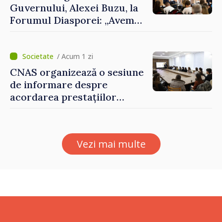
Guvernului, Alexei Buzu, la
Forumul Diasporei: „Avem
nevoie de fiecare dintre
dumneavoastră pentru a
construi comunități mai
/ Acum 1 zi
puternice”
CNAS organizează o sesiune
de informare despre
acordarea prestațiilor
sociale și serviciile
electronice. Cetățenii,
invitați să se înscrie la
Vezi mai multe
eveniment