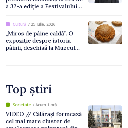
a 32-a ediție a Festivalului
de Film de la Sarajevo, în
august
/ 25 Iulie, 2026
„Miros de pâine caldă”. O
expoziție despre istoria
pâinii, deschisă la Muzeul
Național de Istorie a
Moldovei
Top știri
/ Acum 1 oră
BTA: Tendința de scădere a
nivelului Dunării se menține,