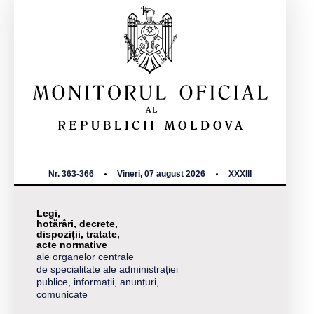
Nr. 363-366
Vineri, 07 august 2026
XXXIII
Legi,
hotărâri, decrete,
dispoziții, tratate,
acte normative
ale organelor centrale
de specialitate ale administrației
publice, informații, anunțuri,
comunicate