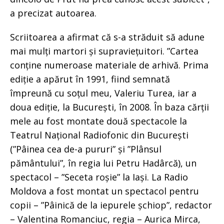
a precizat autoarea.
Scriitoarea a afirmat că s-a străduit să adune
mai mulți martori și supraviețuitori. ”Cartea
conține numeroase materiale de arhivă. Prima
ediție a apărut în 1991, fiind semnată
împreună cu soțul meu, Valeriu Turea, iar a
doua ediție, la București, în 2008. În baza cărții
mele au fost montate două spectacole la
Teatrul Național Radiofonic din București
(”Pâinea cea de-a pururi” și ”Plânsul
pământului”, în regia lui Petru Hadârcă), un
spectacol – ”Seceta roșie” la Iași. La Radio
Moldova a fost montat un spectacol pentru
copii – ”Pâinică de la iepurele șchiop”, redactor
– Valentina Romanciuc, regia – Aurica Mirca,