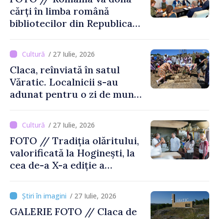
cărți în limba română
bibliotecilor din Republica
Moldova
/ 27 Iulie, 2026
Claca, reînviată în satul
Văratic. Localnicii s-au
adunat pentru o zi de muncă
și voie bună
/ 27 Iulie, 2026
FOTO // Tradiția olăritului,
valorificată la Hoginești, la
cea de-a X-a ediție a
Târgului „La Vatra Olarului
Vasile Gonciari”
/ 27 Iulie, 2026
GALERIE FOTO // Claca de