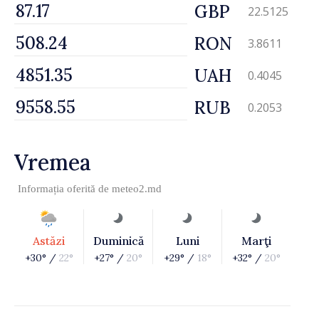
GBP
22.5125
RON
3.8611
UAH
0.4045
RUB
0.2053
Vremea
Informația oferită de
meteo2.md
Astăzi
Duminică
Luni
Marţi
+30° /
22°
+27° /
20°
+29° /
18°
+32° /
20°