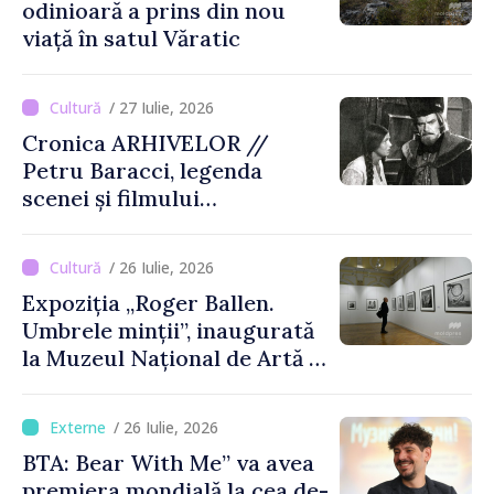
odinioară a prins din nou
viață în satul Văratic
/ 27 Iulie, 2026
Cronica ARHIVELOR //
Petru Baracci, legenda
scenei și filmului
moldovenesc
/ 26 Iulie, 2026
Expoziția „Roger Ballen.
Umbrele minții”, inaugurată
la Muzeul Național de Artă al
Moldovei
/ 26 Iulie, 2026
BTA: Bear With Me” va avea
premiera mondială la cea de-