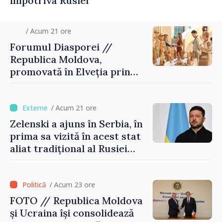
împotriva Rusiei
/ Acum 21 ore
Forumul Diasporei //
Republica Moldova,
promovată în Elveția prin
turism, investiții și
exporturi
/ Acum 21 ore
Zelenski a ajuns în Serbia, în
prima sa vizită în acest stat
aliat tradițional al Rusiei
după 2022
/ Acum 23 ore
FOTO // Republica Moldova
și Ucraina își consolidează