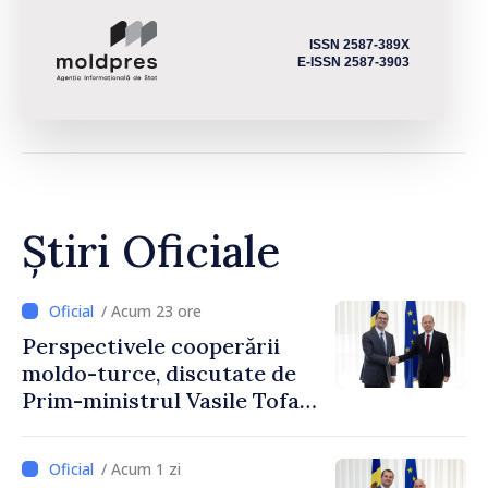
ISSN 2587-389X
E-ISSN 2587-3903
Știri Oficiale
/ Acum 23 ore
Perspectivele cooperării
moldo-turce, discutate de
Prim-ministrul Vasile Tofan
și Ambasadorul Turciei,
Uygar Mustafa Sertel
/ Acum 1 zi