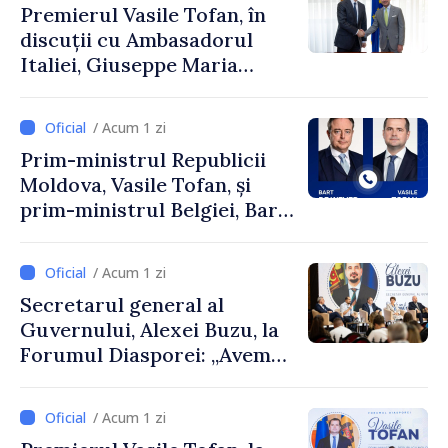
Premierul Vasile Tofan, în
discuții cu Ambasadorul
Italiei, Giuseppe Maria
Perricone
/ Acum 1 zi
Prim-ministrul Republicii
Moldova, Vasile Tofan, și
prim-ministrul Belgiei, Bart
De Wever, au discutat
despre parcursul european
/ Acum 1 zi
al Republicii Moldova.
Secretarul general al
Guvernului, Alexei Buzu, la
Forumul Diasporei: „Avem
nevoie de fiecare dintre
dumneavoastră pentru a
/ Acum 1 zi
construi comunități mai