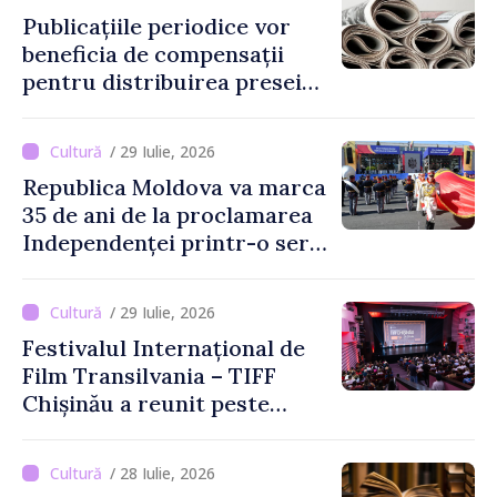
Publicațiile periodice vor
beneficia de compensații
pentru distribuirea presei
tipărite
/ 29 Iulie, 2026
Republica Moldova va marca
35 de ani de la proclamarea
Independenței printr-o serie
de evenimente
/ 29 Iulie, 2026
Festivalul Internațional de
Film Transilvania – TIFF
Chișinău a reunit peste
3.200 de spectatori la cea
de-a șasea ediție
/ 28 Iulie, 2026