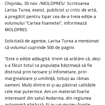
Chişinău, 30 nov. /MOLDPRES/. Scriitoarea
Larisa Turea, eseist, publicist și critic de artă,
a pregătit pentru tipar cea de-a treia ediție a
volumului ”Cartea foametei”, informează
MOLDPRES.
Solicitată de agenție, Larisa Turea a menționat
că volumul cuprinde 500 de pagini.
”Este o ediție adăugită. Vrem să arătăm că, deși
s-a făcut totul ca populația băștinașă să fie
distrusă prin teroare și înfometare, prin
marginalizare și umilință, totuși au rămas
oameni. Mulți dintre ei și-au păstrat calitățile
cele mai puternice. Am un material foarte
interesant din satul Avdarma, din regiunea
autonomă găgăuză. Ei au un muzeu foarte