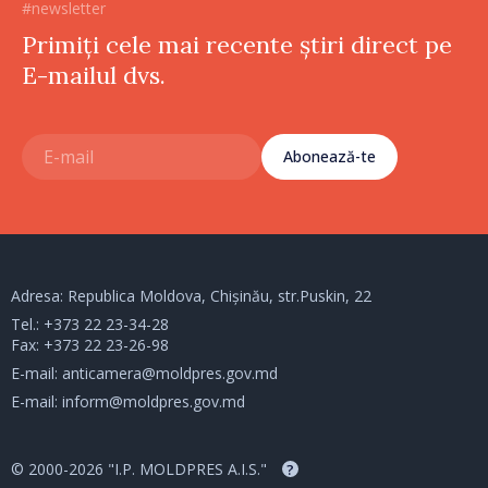
#newsletter
Primiți cele mai recente știri direct pe
E-mailul dvs.
Abonează-te
Adresa: Republica Moldova, Chișinău, str.Puskin, 22
Tel.:
+373 22 23-34-28
Fax: +373 22 23-26-98
E-mail:
anticamera@moldpres.gov.md
E-mail:
inform@moldpres.gov.md
© 2000-2026 "I.P. MOLDPRES A.I.S."
?