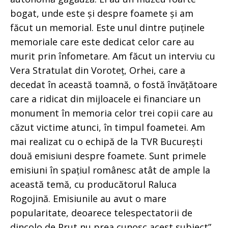
bogat, unde este și despre foamete și am
făcut un memorial. Este unul dintre puținele
memoriale care este dedicat celor care au
murit prin înfometare. Am făcut un interviu cu
Vera Stratulat din Voroteț, Orhei, care a
decedat în această toamnă, o fostă învățătoare
care a ridicat din mijloacele ei financiare un
monument în memoria celor trei copii care au
căzut victime atunci, în timpul foametei. Am
mai realizat cu o echipă de la TVR București
două emisiuni despre foamete. Sunt primele
emisiuni în spațiul românesc atât de ample la
această temă, cu producătorul Raluca
Rogojină. Emisiunile au avut o mare
popularitate, deoarece telespectatorii de
dincolo de Prut nu prea cunosc acest subiect”,