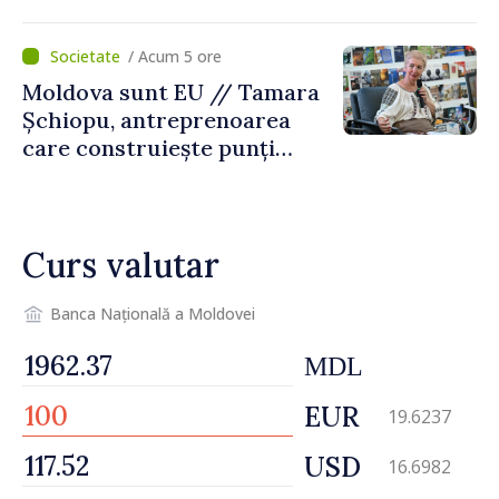
desfășoară în condiții
normale
/ Acum 5 ore
Moldova sunt EU // Tamara
Șchiopu, antreprenoarea
care construiește punți
între Marea Britanie și
Republica Moldova
Curs valutar
Banca Națională a Moldovei
MDL
EUR
19.6237
USD
16.6982