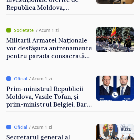
Republica Moldova,
prezentate de vicepremierul
Eugeniu Osmochescu, la
Forumul Diasporei
/ Acum 1 zi
Militarii Armatei Naționale
vor desfășura antrenamente
pentru parada consacrată
Zilei Independenței
/ Acum 1 zi
Prim-ministrul Republicii
Moldova, Vasile Tofan, și
prim-ministrul Belgiei, Bart
De Wever, au discutat
despre parcursul european
al Republicii Moldova.
/ Acum 1 zi
Secretarul general al