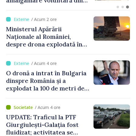
iar situația hidrologică
rămâne dificilă
/ Acum 2 ore
Ministerul Apărării
Naționale al României,
despre drona explodată în
Bulgaria: „Radarele noastre
nu au detectat niciun
/ Acum 4 ore
vehicul aerian”
O dronă a intrat în Bulgaria
dinspre România și a
explodat la 100 de metri de
graniță
/ Acum 4 ore
UPDATE: Traficul la PTF
Giurgiulești-Galația fost
fluidizat; activitatea se