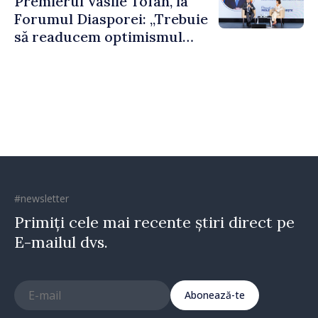
Premierul Vasile Tofan, la
puternice”
Forumul Diasporei: „Trebuie
să readucem optimismul
oamenilor și încrederea că
Republica Moldova merge în
direcția corectă”
#newsletter
Primiți cele mai recente știri direct pe
E-mailul dvs.
Abonează-te