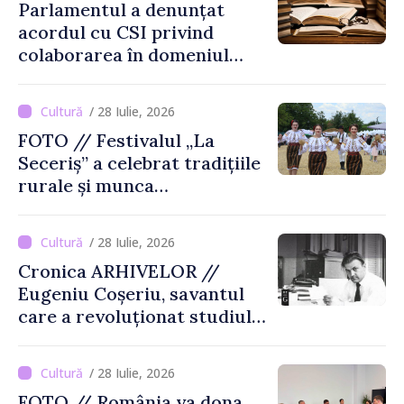
Parlamentul a denunțat
acordul cu CSI privind
colaborarea în domeniul
cărții și poligrafiei
/ 28 Iulie, 2026
FOTO // Festivalul „La
Seceriș” a celebrat tradițiile
rurale și munca
agricultorilor la Cîrnățeni
/ 28 Iulie, 2026
Cronica ARHIVELOR //
Eugeniu Coșeriu, savantul
care a revoluționat studiul
limbajului
/ 28 Iulie, 2026
FOTO // România va dona