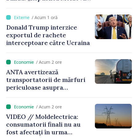
avansează cu viteză spre UE,
iar diaspora poate juca un
/ Acum 1 oră
rol important în promovarea
Donald Trump interzice
și susținerea acestui
exportul de rachete
parcurs”
interceptoare către Ucraina
/ Acum 2 ore
ANTA avertizează
transportatorii de mărfuri
periculoase asupra
riscurilor sporite pe timp de
caniculă
/ Acum 2 ore
VIDEO // Moldelectrica:
consumatorii finali nu au
fost afectați în urma