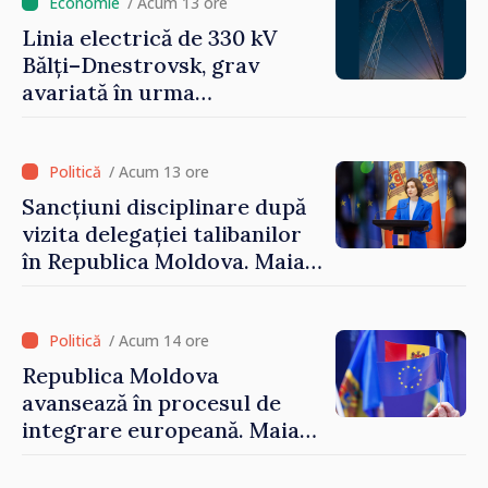
/ Acum 13 ore
Linia electrică de 330 kV
Bălți–Dnestrovsk, grav
avariată în urma
calamităților naturale
/ Acum 13 ore
Sancțiuni disciplinare după
vizita delegației talibanilor
în Republica Moldova. Maia
Sandu: „Este rușinos că
oameni cu funcții înalte nu
cunosc politica statului”
/ Acum 14 ore
Republica Moldova
avansează în procesul de
integrare europeană. Maia
Sandu: „Nu ne blochează
niciun stat”