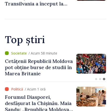
Transilvania a început la
Chișinău
Top știri
/ Acum 32 minute
Speakerul Igor Grosu, la
Forumul Diasporei:
„Republica Moldova
demonstrează, prin cetățenii
săi de acasă și de peste
/ Acum 1 oră
hotare, că merită să devină
Forumul Diasporei,
parte a marii familii
desfășurat la Chișinău. Maia
europene”
Sandu: „Republica Moldova