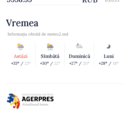
Vremea
Informația oferită de
meteo2.md
Astăzi
Sîmbătă
Duminică
Luni
+33° /
23°
+30° /
22°
+27° /
20°
+28° /
18°