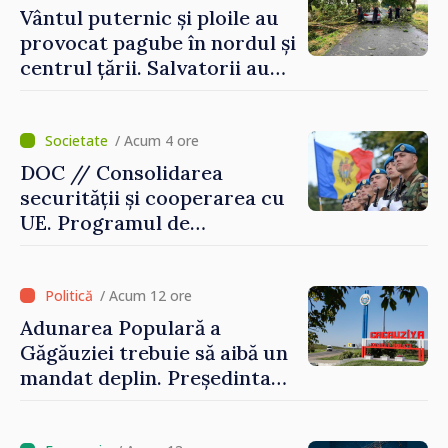
Vântul puternic și ploile au
provocat pagube în nordul și
centrul țării. Salvatorii au
intervenit în zece cazuri
/ Acum 4 ore
DOC // Consolidarea
securității și cooperarea cu
UE. Programul de
implementare a Strategiei
Naționale de Apărare pentru
perioada 2024–2034,
/ Acum 12 ore
publicat în Monitorul Oficial
Adunarea Populară a
Găgăuziei trebuie să aibă un
mandat deplin. Președinta
Maia Sandu: „Alegerile să fie
libere și corecte””