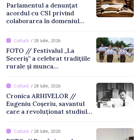
Parlamentul a denunțat
acordul cu CSI privind
colaborarea în domeniul
cărții și poligrafiei
/ 28 Iulie, 2026
FOTO // Festivalul „La
Seceriș” a celebrat tradițiile
rurale și munca
agricultorilor la Cîrnățeni
/ 28 Iulie, 2026
Cronica ARHIVELOR //
Eugeniu Coșeriu, savantul
care a revoluționat studiul
limbajului
/ 28 Iulie, 2026