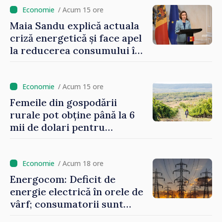
/ Acum 15 ore
Maia Sandu explică actuala
criză energetică și face apel
la reducerea consumului în
orele de vârf: „Doar astfel
putem menține prețurile la
un nivel mai mic”
/ Acum 15 ore
Femeile din gospodării
rurale pot obține până la 6
mii de dolari pentru
investiții în afaceri verzi şi
durabile
/ Acum 18 ore
Energocom: Deficit de
energie electrică în orele de
vârf; consumatorii sunt
îndemnați să economisească