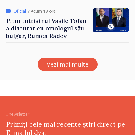
/ Acum 19 ore
Prim-ministrul Vasile Tofan
a discutat cu omologul său
bulgar, Rumen Radev
Vezi mai multe
#newsletter
Primiți cele mai recente știri direct pe
E-mailul dvs.