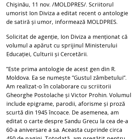
Chişinău, 11 nov. /MOLDPRES/. Scriitorul
umorist Ion Diviza a editat recent o antologie
de satiră și umor, informează MOLDPRES.
Solicitat de agenție, Ion Diviza a menționat că
volumul a apărut cu sprijinul Ministerului
Educației, Culturii și Cercetării.
”Este prima antologie de acest gen din R.
Moldova. Ea se numește ”Gustul zâmbetului”.
Am realizat-o în colaborare cu scriitorii
Gheorghe Postolache și Victor Prohin. Volumul
include epigrame, parodii, aforisme și proză
scurtă din 1945 încoace. De asemenea, am
editat o carte despre Sandu Grecu la cea de-a
60-a aniversare a sa. Aceasta cuprinde circa
450 de pagini. Totodată, am pregătit pentru