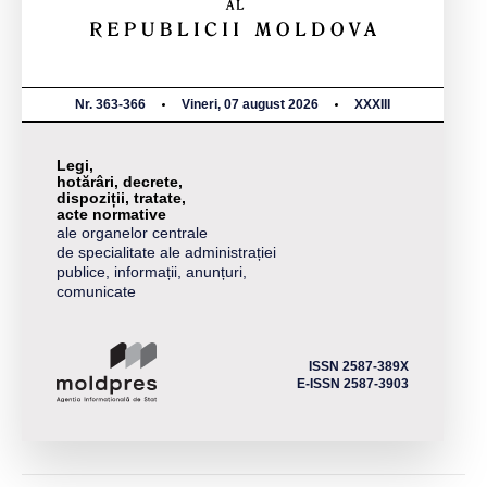
Nr. 363-366
Vineri, 07 august 2026
XXXIII
Legi,
hotărâri, decrete,
dispoziții, tratate,
acte normative
ale organelor centrale
de specialitate ale administrației
publice, informații, anunțuri,
comunicate
ISSN 2587-389X
E-ISSN 2587-3903