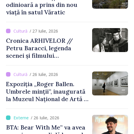
odinioară a prins din nou
viață în satul Văratic
/ 27 Iulie, 2026
Cronica ARHIVELOR //
Petru Baracci, legenda
scenei și filmului
moldovenesc
/ 26 Iulie, 2026
Expoziția „Roger Ballen.
Umbrele minții”, inaugurată
la Muzeul Național de Artă al
Moldovei
/ 26 Iulie, 2026
BTA: Bear With Me” va avea