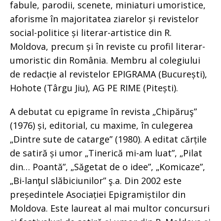
fabule, parodii, scenete, miniaturi umoristice,
aforisme în majoritatea ziarelor și revistelor
social-politice și literar-artistice din R.
Moldova, precum și în reviste cu profil literar-
umoristic din România. Membru al colegiului
de redacție al revistelor EPIGRAMA (București),
Hohote (Târgu Jiu), AG PE RIME (Pitești).
A debutat cu epigrame în revista „Chipăruş”
(1976) și, editorial, cu maxime, în culegerea
„Dintre sute de catarge” (1980). A editat cărțile
de satiră și umor „Tinerică mi-am luat”, „Pilat
din… Poantă”, „Săgetat de o idee”, „Komicaze”,
„Bi-lanţul slăbiciunilor” ş.a. Din 2002 este
președintele Asociației Epigramiștilor din
Moldova. Este laureat al mai multor concursuri