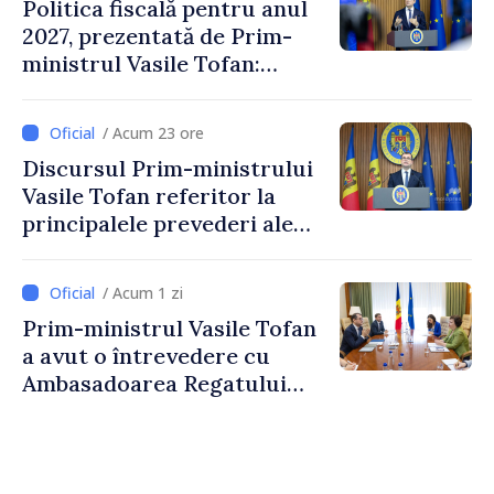
Politica fiscală pentru anul
2027, prezentată de Prim-
ministrul Vasile Tofan:
Reducerea poverii pe muncă,
stimularea investițiilor și o
/ Acum 23 ore
taxare mai echitabilă
Discursul Prim-ministrului
Vasile Tofan referitor la
principalele prevederi ale
politicii fiscale pentru anul
2027
/ Acum 1 zi
Prim-ministrul Vasile Tofan
a avut o întrevedere cu
Ambasadoarea Regatului
Unit al Marii Britanii și
Irlandei de Nord, Fern
Horine