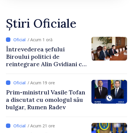
Știri Oficiale
/ Acum 1 oră
Întrevederea șefului
Biroului politici de
reintegrare Alin Gvidiani cu
reprezentanții Misiunii
Comitetului Internațional al
/ Acum 19 ore
Crucii Roșii în Moldova
Prim-ministrul Vasile Tofan
a discutat cu omologul său
bulgar, Rumen Radev
/ Acum 21 ore