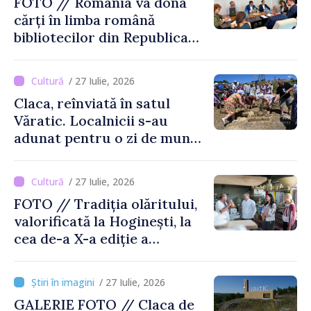
FOTO // România va dona
cărți în limba română
bibliotecilor din Republica
Moldova
/ 27 Iulie, 2026
Claca, reînviată în satul
Văratic. Localnicii s-au
adunat pentru o zi de muncă
și voie bună
/ 27 Iulie, 2026
FOTO // Tradiția olăritului,
valorificată la Hoginești, la
cea de-a X-a ediție a
Târgului „La Vatra Olarului
Vasile Gonciari”
/ 27 Iulie, 2026
GALERIE FOTO // Claca de