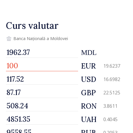
avarierii Liniei Bălți–
Dnestrovsk. Lucrările de
reparație vor fi efectuate în
Curs valutar
regim prioritar
Banca Națională a Moldovei
MDL
EUR
19.6237
USD
16.6982
GBP
22.5125
RON
3.8611
UAH
0.4045
RUB
0.2053