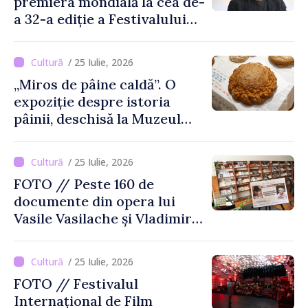
premiera mondială la cea de-
a 32-a ediție a Festivalului
de Film de la Sarajevo, în
august
/ 25 Iulie, 2026
„Miros de pâine caldă”. O
expoziție despre istoria
pâinii, deschisă la Muzeul
Național de Istorie a
Moldovei
/ 25 Iulie, 2026
FOTO // Peste 160 de
documente din opera lui
Vasile Vasilache și Vladimir
Beșleagă, expuse la
Biblioteca Națională
/ 25 Iulie, 2026
FOTO // Festivalul
Internațional de Film