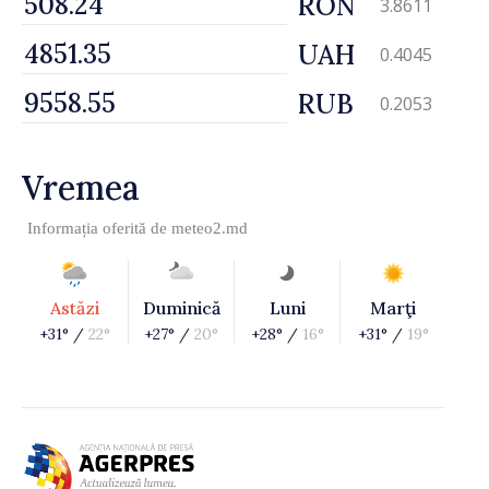
RON
3.8611
UAH
0.4045
RUB
0.2053
Vremea
Informația oferită de
meteo2.md
Astăzi
Duminică
Luni
Marţi
+31° /
22°
+27° /
20°
+28° /
16°
+31° /
19°