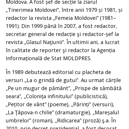
Moldova. A fost șef de secție la ziarul
„Tinerimea Moldovei”, între anii 1979 și 1981, și
redactor la revista „Femeia Moldovei” (1981–
1991). Din 1999 până în 2007, a fost redactor,
secretar general de redacție şi redactor-șef la
revista „Glasul Naţiunii”. În ultimii ani, a lucrat
în calitate de reporter şi redactor la Agenția
Informațională de Stat MOLDPRES.
În 1989 debutează editorial cu placheta de
versuri „La o grindă de gutui”. Au urmat cărțile
„Pe un mugur de pământ”, „Prispe de sâmbătă
seara”, „Colonița infinitului” (publicistică),
„Pețitor de vânt” (poeme), „Părinți” (versuri),
„La Ţâpova-n chilie” (dramaturgie), „Mareșalul
umbrelor” (roman), „Ridicarea” (proză) ş.a. În
2010, prin decret prezidențial, a fost decorat