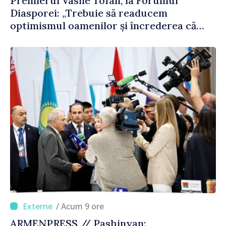
Premierul Vasile Tofan, la Forumul
Diasporei: „Trebuie să readucem
optimismul oamenilor și încrederea că
Republica Moldova merge în direcția
corectă”
/ Acum 9 ore
ARMENPRESS // Pashinyan: