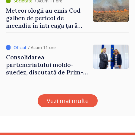
/ Acum 11 ore
Meteorologii au emis Cod
galben de pericol de
incendiu în întreaga țară
până pe 14 august
/ Acum 11 ore
Consolidarea
parteneriatului moldo-
suedez, discutată de Prim-
ministrul Vasile Tofan și
Ambasadoarea Suediei,
Petra Lärke
Vezi mai multe