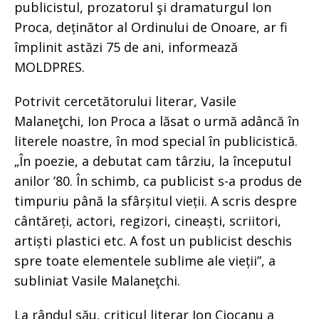
publicistul, prozatorul şi dramaturgul Ion
Proca, deținător al Ordinului de Onoare, ar fi
împlinit astăzi 75 de ani, informează
MOLDPRES.
Potrivit cercetătorului literar, Vasile
Malaneţchi, Ion Proca a lăsat o urmă adâncă în
literele noastre, în mod special în publicistică.
„În poezie, a debutat cam târziu, la începutul
anilor ’80. În schimb, ca publicist s-a produs de
timpuriu până la sfârșitul vieții. A scris despre
cântăreți, actori, regizori, cineaști, scriitori,
artiști plastici etc. A fost un publicist deschis
spre toate elementele sublime ale vieții”, a
subliniat Vasile Malaneţchi.
La rândul său, criticul literar Ion Ciocanu a