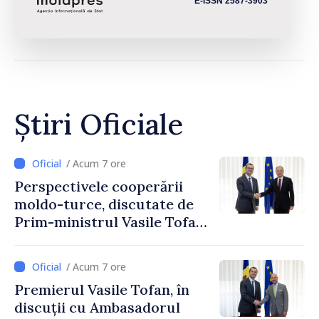
E-ISSN 2587-3903
Știri Oficiale
/ Acum 7 ore
Perspectivele cooperării
moldo-turce, discutate de
Prim-ministrul Vasile Tofan
și Ambasadorul Turciei,
Uygar Mustafa Sertel
/ Acum 7 ore
Premierul Vasile Tofan, în
discuții cu Ambasadorul