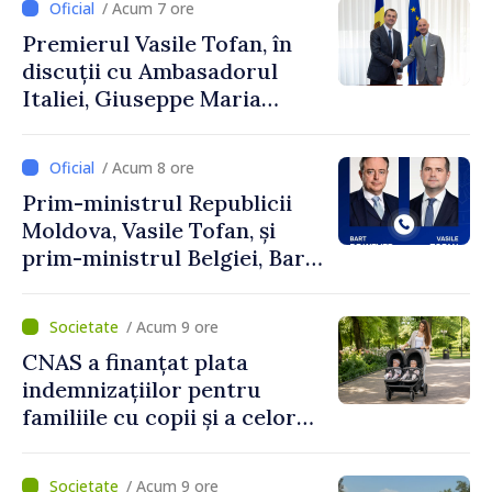
/ Acum 7 ore
Premierul Vasile Tofan, în
discuții cu Ambasadorul
Italiei, Giuseppe Maria
Perricone
/ Acum 8 ore
Prim-ministrul Republicii
Moldova, Vasile Tofan, și
prim-ministrul Belgiei, Bart
De Wever, au discutat
despre parcursul european
/ Acum 9 ore
al Republicii Moldova.
CNAS a finanțat plata
indemnizațiilor pentru
familiile cu copii și a celor
pentru incapacitate
temporară de muncă
/ Acum 9 ore