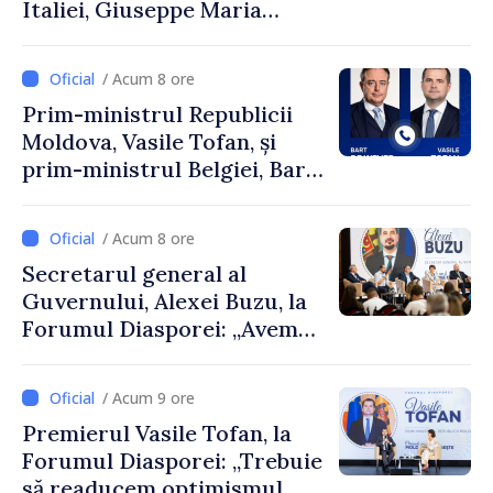
Italiei, Giuseppe Maria
Perricone
/ Acum 8 ore
Prim-ministrul Republicii
Moldova, Vasile Tofan, și
prim-ministrul Belgiei, Bart
De Wever, au discutat
despre parcursul european
/ Acum 8 ore
al Republicii Moldova.
Secretarul general al
Guvernului, Alexei Buzu, la
Forumul Diasporei: „Avem
nevoie de fiecare dintre
dumneavoastră pentru a
/ Acum 9 ore
construi comunități mai
Premierul Vasile Tofan, la
puternice”
Forumul Diasporei: „Trebuie
să readucem optimismul