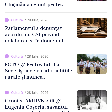
Chișinău a reunit peste
3.200 de spectatori la cea
de-a șasea ediție
/ 28 Iulie, 2026
Parlamentul a denunțat
acordul cu CSI privind
colaborarea în domeniul
cărții și poligrafiei
/ 28 Iulie, 2026
FOTO // Festivalul „La
Seceriș” a celebrat tradițiile
rurale și munca
agricultorilor la Cîrnățeni
/ 28 Iulie, 2026
Cronica ARHIVELOR //
Eugeniu Coșeriu, savantul