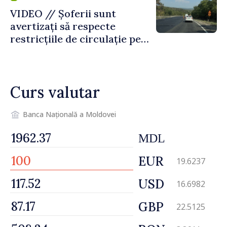
VIDEO // Șoferii sunt
avertizați să respecte
restricțiile de circulație pe
drumul R3, unde se
desfășoară lucrări de
reparație
Curs valutar
Banca Națională a Moldovei
MDL
EUR
19.6237
USD
16.6982
GBP
22.5125