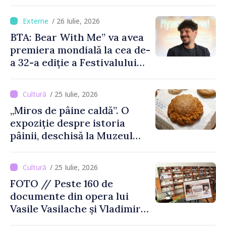
Moldovei
/ 26 Iulie, 2026
BTA: Bear With Me” va avea
premiera mondială la cea de-
a 32-a ediție a Festivalului
de Film de la Sarajevo, în
august
/ 25 Iulie, 2026
„Miros de pâine caldă”. O
expoziție despre istoria
pâinii, deschisă la Muzeul
Național de Istorie a
Moldovei
/ 25 Iulie, 2026
FOTO // Peste 160 de
documente din opera lui
Vasile Vasilache și Vladimir
Beșleagă, expuse la