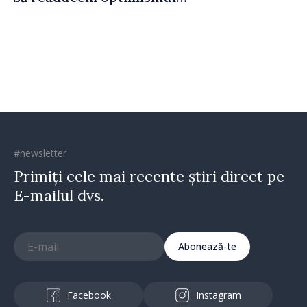
oamenilor și încrederea că
Republica Moldova merge în
direcția corectă”
#newsletter
Primiți cele mai recente știri direct pe
E-mailul dvs.
Abonează-te
Facebook
Instagram