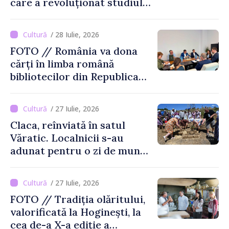
care a revoluționat studiul
limbajului
/ 28 Iulie, 2026
FOTO // România va dona
cărți în limba română
bibliotecilor din Republica
Moldova
/ 27 Iulie, 2026
Claca, reînviată în satul
Văratic. Localnicii s-au
adunat pentru o zi de muncă
și voie bună
/ 27 Iulie, 2026
FOTO // Tradiția olăritului,
valorificată la Hoginești, la
cea de-a X-a ediție a