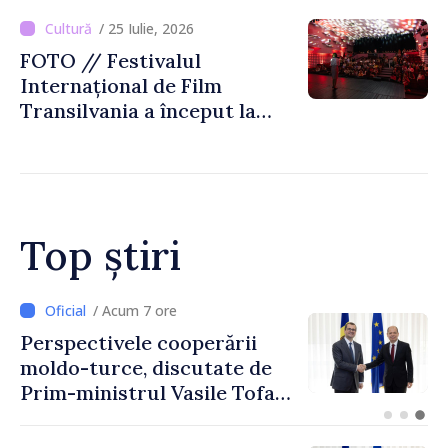
Biblioteca Națională
/ 25 Iulie, 2026
FOTO // Festivalul
Internațional de Film
Transilvania a început la
Chișinău
Top știri
/ Acum 4 ore
Forumul Diasporei //
Republica Moldova,
promovată în Elveția prin
turism, investiții și
exporturi