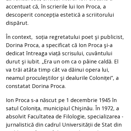
accentuat că, în scrierile lui Ion Proca, a
descoperit concepția estetică a scriitorului
dispărut.
În context, soția regretatului poet şi publicist,
Dorina Proca, a specificat că Ion Proca şi-a
dedicat întreaga viață scrisului, cuvântului
durut şi iubit. „Era un om ca o pâine caldă. El
va trăi atâta timp cât va dăinui opera lui,
neamul proculeştilor şi dealurile Coloniței”, a
constatat Dorina Proca.
Ion Proca s-a născut pe 1 decembrie 1945 în
satul Colonița, municipiul Chişinău. În 1972, a
absolvit Facultatea de Filologie, specializarea -
jurnalistică din cadrul Universității de Stat din