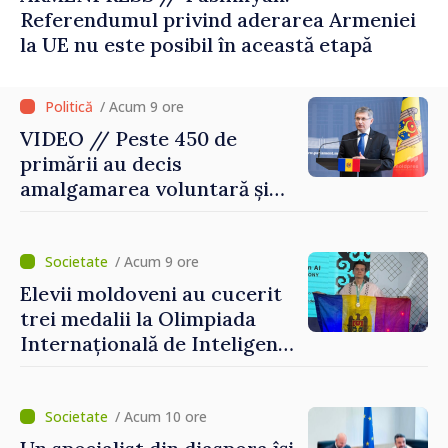
Referendumul privind aderarea Armeniei
la UE nu este posibil în această etapă
/ Acum 9 ore
VIDEO // Peste 450 de
primării au decis
amalgamarea voluntară și
vor beneficia de fonduri
pentru investiții. Igor
Grosu: „Este important să
/ Acum 9 ore
depășim blocajele și să dăm o
Elevii moldoveni au cucerit
șansă localităților să se
trei medalii la Olimpiada
dezvolte”
Internațională de Inteligență
Artificială
/ Acum 10 ore