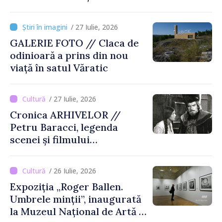
Târgului „La Vatra Olarului
Vasile Gonciari”
/ 27 Iulie, 2026
GALERIE FOTO // Claca de
odinioară a prins din nou
viață în satul Văratic
/ 27 Iulie, 2026
Cronica ARHIVELOR //
Petru Baracci, legenda
scenei și filmului
moldovenesc
/ 26 Iulie, 2026
Expoziția „Roger Ballen.
Umbrele minții”, inaugurată
la Muzeul Național de Artă al