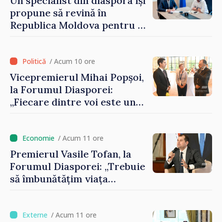
Un specialist din diaspora își
propune să revină în
Republica Moldova pentru a
contribui la dezvoltarea
registrului naval național
/ Acum 10 ore
Vicepremierul Mihai Popșoi,
la Forumul Diasporei:
„Fiecare dintre voi este un
ambasador al țării noastre și
contribuie la promovarea
imaginii Republicii Moldova”
/ Acum 11 ore
Premierul Vasile Tofan, la
Forumul Diasporei: „Trebuie
să îmbunătățim viața
oamenilor și să repornim
motoarele economiei”
/ Acum 11 ore