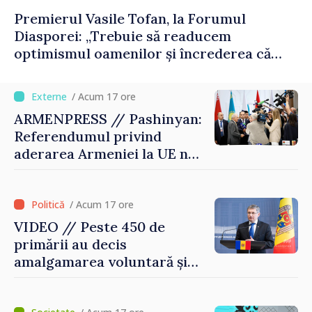
Premierul Vasile Tofan, la Forumul
Diasporei: „Trebuie să readucem
optimismul oamenilor și încrederea că
Republica Moldova merge în direcția
corectă”
/ Acum 17 ore
ARMENPRESS // Pashinyan:
Referendumul privind
aderarea Armeniei la UE nu
este posibil în această etapă
/ Acum 17 ore
VIDEO // Peste 450 de
primării au decis
amalgamarea voluntară și
vor beneficia de fonduri
pentru investiții. Igor