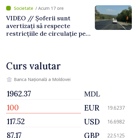
temporară de muncă
/ Acum 17 ore
VIDEO // Șoferii sunt
avertizați să respecte
restricțiile de circulație pe
drumul R3, unde se
desfășoară lucrări de
reparație
Curs valutar
Banca Națională a Moldovei
MDL
EUR
19.6237
USD
16.6982
GBP
22.5125