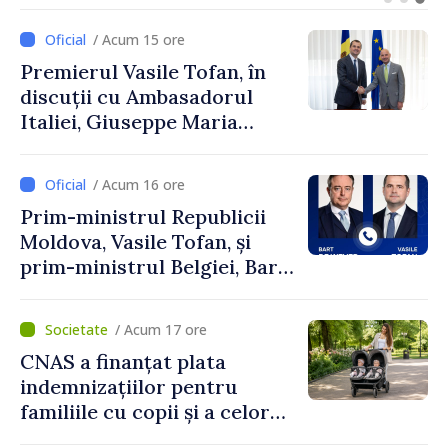
turism, investiții și
exporturi
/ Acum 15 ore
Premierul Vasile Tofan, în
discuții cu Ambasadorul
Italiei, Giuseppe Maria
Perricone
/ Acum 16 ore
Prim-ministrul Republicii
Moldova, Vasile Tofan, și
prim-ministrul Belgiei, Bart
De Wever, au discutat
despre parcursul european
/ Acum 17 ore
al Republicii Moldova.
CNAS a finanțat plata
indemnizațiilor pentru
familiile cu copii și a celor
pentru incapacitate