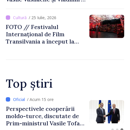
Beșleagă, expuse la
Biblioteca Națională
/ 25 Iulie, 2026
FOTO // Festivalul
Internațional de Film
Transilvania a început la
Chișinău
Top știri
/ Acum 12 ore
Forumul Diasporei //
Republica Moldova,
n
promovată în Elveția prin