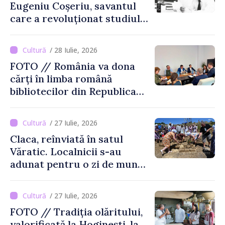
Eugeniu Coșeriu, savantul
care a revoluționat studiul
limbajului
/ 28 Iulie, 2026
FOTO // România va dona
cărți în limba română
bibliotecilor din Republica
Moldova
/ 27 Iulie, 2026
Claca, reînviată în satul
Văratic. Localnicii s-au
adunat pentru o zi de muncă
și voie bună
/ 27 Iulie, 2026
FOTO // Tradiția olăritului,
valorificată la Hoginești, la