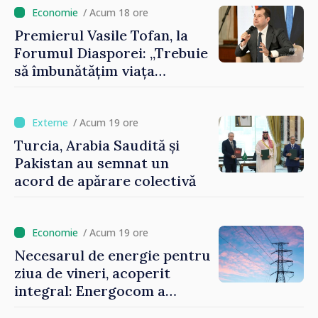
imaginii Republicii Moldova”
/ Acum 18 ore
Premierul Vasile Tofan, la
Forumul Diasporei: „Trebuie
să îmbunătățim viața
oamenilor și să repornim
motoarele economiei”
/ Acum 19 ore
Turcia, Arabia Saudită și
Pakistan au semnat un
acord de apărare colectivă
/ Acum 19 ore
Necesarul de energie pentru
ziua de vineri, acoperit
integral: Energocom a
rezervat volumele