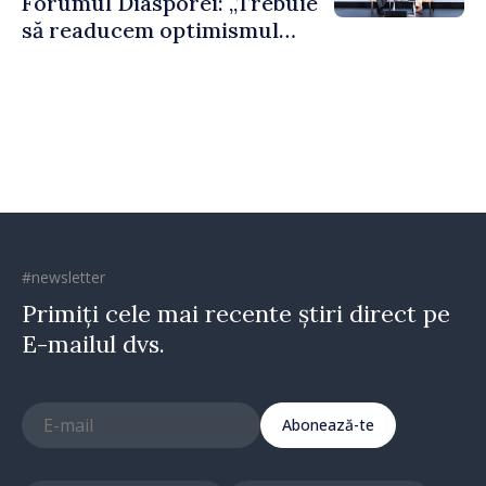
Forumul Diasporei: „Trebuie
să readucem optimismul
oamenilor și încrederea că
Republica Moldova merge în
direcția corectă”
#newsletter
Primiți cele mai recente știri direct pe
E-mailul dvs.
Abonează-te