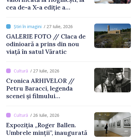
cea de-a X-a ediție a
Târgului „La Vatra Olarului
Vasile Gonciari”
/ 27 Iulie, 2026
GALERIE FOTO // Claca de
odinioară a prins din nou
viață în satul Văratic
/ 27 Iulie, 2026
Cronica ARHIVELOR //
Petru Baracci, legenda
scenei și filmului
moldovenesc
/ 26 Iulie, 2026
Expoziția „Roger Ballen.
Umbrele minții”, inaugurată