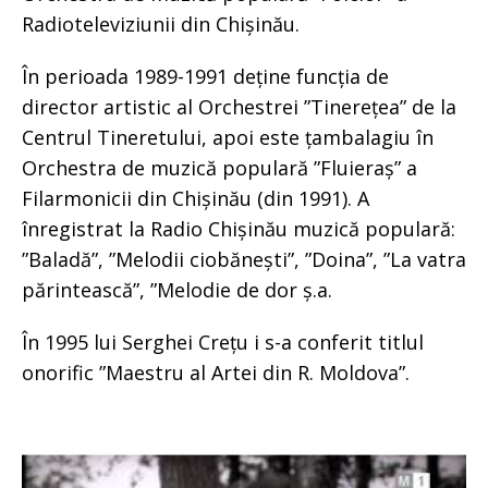
Radioteleviziunii din Chișinău.
În perioada 1989-1991 deține funcția de
director artistic al Orchestrei ”Tinerețea” de la
Centrul Tineretului, apoi este țambalagiu în
Orchestra de muzică populară ”Fluieraș” a
Filarmonicii din Chișinău (din 1991). A
înregistrat la Radio Chișinău muzică populară:
”Baladă”, ”Melodii ciobănești”, ”Doina”, ”La vatra
părintească”, ”Melodie de dor ș.a.
În 1995 lui Serghei Crețu i s-a conferit titlul
onorific ”Maestru al Artei din R. Moldova”.