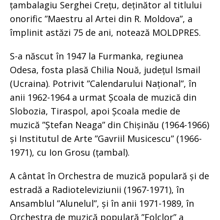
țambalagiu Serghei Crețu, deținător al titlului
onorific ”Maestru al Artei din R. Moldova”, a
împlinit astăzi 75 de ani, notează MOLDPRES.
S-a născut în 1947 la Furmanka, regiunea
Odesa, fosta plasă Chilia Nouă, județul Ismail
(Ucraina). Potrivit ”Calendarului Național”, în
anii 1962-1964 a urmat Școala de muzică din
Slobozia, Tiraspol, apoi Școala medie de
muzică ”Ștefan Neaga” din Chișinău (1964-1966)
și Institutul de Arte ”Gavriil Musicescu” (1966-
1971), cu Ion Grosu (țambal).
A cântat în Orchestra de muzică populară și de
estradă a Radioteleviziunii (1967-1971), în
Ansamblul ”Alunelul”, și în anii 1971-1989, în
Orchestra de muzică populară ”Folclor” a