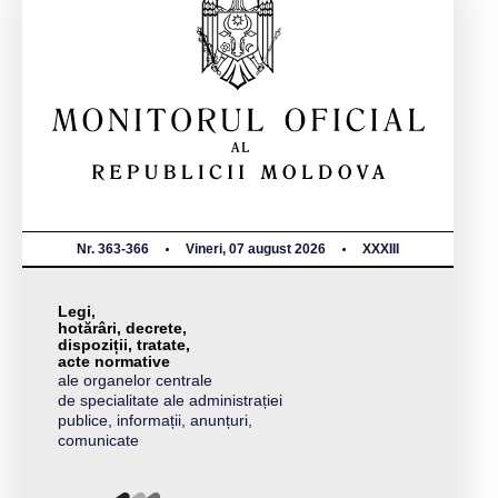
Nr. 363-366
Vineri, 07 august 2026
XXXIII
Legi,
hotărâri, decrete,
dispoziții, tratate,
acte normative
ale organelor centrale
de specialitate ale administrației
publice, informații, anunțuri,
comunicate