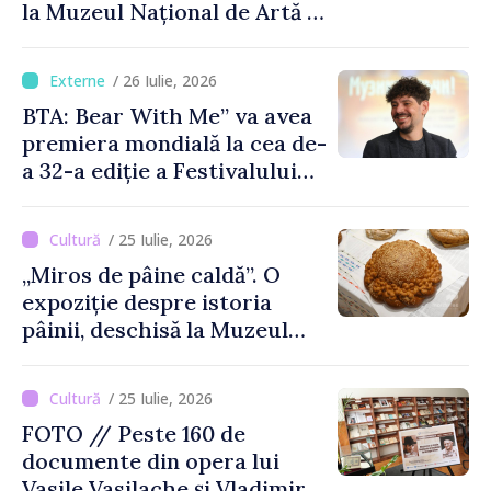
la Muzeul Național de Artă al
Moldovei
/ 26 Iulie, 2026
BTA: Bear With Me” va avea
premiera mondială la cea de-
a 32-a ediție a Festivalului
de Film de la Sarajevo, în
august
/ 25 Iulie, 2026
„Miros de pâine caldă”. O
expoziție despre istoria
pâinii, deschisă la Muzeul
Național de Istorie a
Moldovei
/ 25 Iulie, 2026
FOTO // Peste 160 de
documente din opera lui
Vasile Vasilache și Vladimir