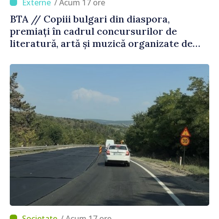
/ Acum 17 ore
BTA // Copiii bulgari din diaspora,
premiați în cadrul concursurilor de
literatură, artă și muzică organizate de
Agenția Executivă pentru Bulgarii din
Străinătate
/ Acum 17 ore