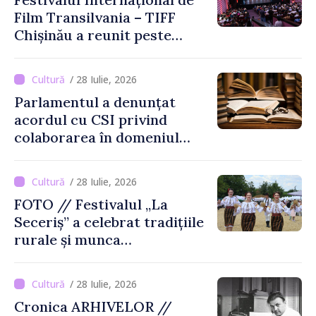
Film Transilvania – TIFF
Chișinău a reunit peste
3.200 de spectatori la cea
de-a șasea ediție
/ 28 Iulie, 2026
Parlamentul a denunțat
acordul cu CSI privind
colaborarea în domeniul
cărții și poligrafiei
/ 28 Iulie, 2026
FOTO // Festivalul „La
Seceriș” a celebrat tradițiile
rurale și munca
agricultorilor la Cîrnățeni
/ 28 Iulie, 2026
Cronica ARHIVELOR //