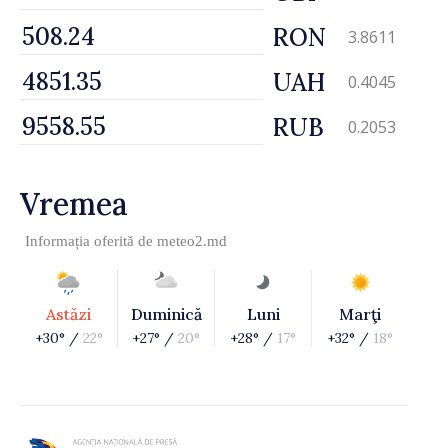
RON
3.8611
UAH
0.4045
RUB
0.2053
Vremea
Informația oferită de
meteo2.md
Astăzi
Duminică
Luni
Marţi
+30° /
22°
+27° /
20°
+28° /
17°
+32° /
18°