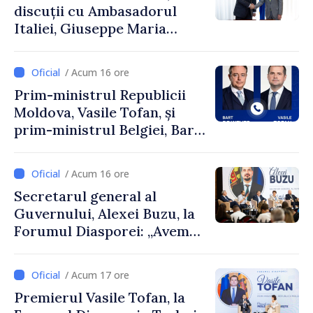
discuții cu Ambasadorul
Italiei, Giuseppe Maria
Perricone
/ Acum 16 ore
Prim-ministrul Republicii
Moldova, Vasile Tofan, și
prim-ministrul Belgiei, Bart
De Wever, au discutat
despre parcursul european
/ Acum 16 ore
al Republicii Moldova.
Secretarul general al
Guvernului, Alexei Buzu, la
Forumul Diasporei: „Avem
nevoie de fiecare dintre
dumneavoastră pentru a
/ Acum 17 ore
construi comunități mai
Premierul Vasile Tofan, la
puternice”