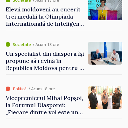
Grosu: „Este important să
/ Acum 17 ore
depășim blocajele și să dăm o
Elevii moldoveni au cucerit
șansă localităților să se
trei medalii la Olimpiada
dezvolte”
Internațională de Inteligență
Artificială
/ Acum 18 ore
Un specialist din diaspora își
propune să revină în
Republica Moldova pentru a
contribui la dezvoltarea
registrului naval național
/ Acum 18 ore
Vicepremierul Mihai Popșoi,
la Forumul Diasporei:
„Fiecare dintre voi este un
ambasador al țării noastre și
contribuie la promovarea