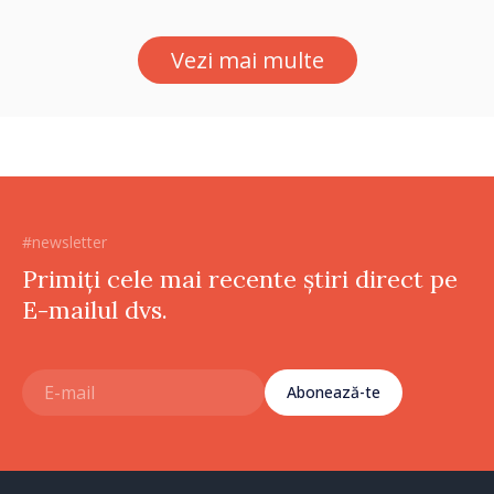
Vezi mai multe
#newsletter
Primiți cele mai recente știri direct pe
E-mailul dvs.
Abonează-te