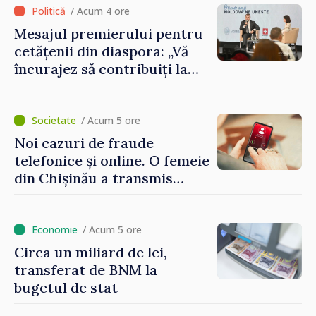
/ Acum 4 ore
Mesajul premierului pentru
cetățenii din diaspora: „Vă
încurajez să contribuiți la
dezvoltarea Republicii
Moldova”
/ Acum 5 ore
Noi cazuri de fraude
telefonice și online. O femeie
din Chișinău a transmis
escrocilor 990 000 de lei
/ Acum 5 ore
Circa un miliard de lei,
transferat de BNM la
bugetul de stat