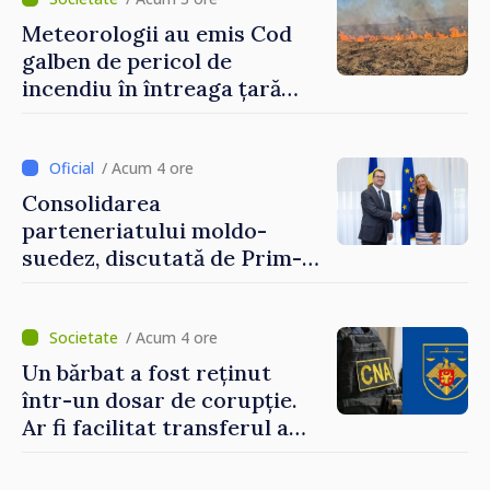
Meteorologii au emis Cod
galben de pericol de
incendiu în întreaga țară
până pe 14 august
/ Acum 4 ore
Consolidarea
parteneriatului moldo-
suedez, discutată de Prim-
ministrul Vasile Tofan și
Ambasadoarea Suediei,
Petra Lärke
/ Acum 4 ore
Un bărbat a fost reținut
într-un dosar de corupție.
Ar fi facilitat transferul a
60.000 de dolari prin
portofele electronice