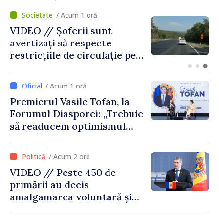
/ Acum 35 minute
Prim-ministrul Republicii
Moldova, Vasile Tofan, și
prim-ministrul Belgiei, Bart
De Wever, au discutat
despre parcursul european
/ Acum 1 oră
al Republicii Moldova.
Premierul Vasile Tofan, la
Forumul Diasporei: „Trebuie
să readucem optimismul
oamenilor și încrederea că
Republica Moldova merge în
/ Acum 2 ore
direcția corectă”
VIDEO // Peste 450 de
primării au decis
amalgamarea voluntară și
vor beneficia de fonduri