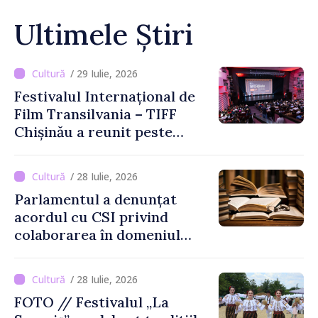
Ultimele Știri
/ 29 Iulie, 2026
Festivalul Internațional de
Film Transilvania – TIFF
Chișinău a reunit peste
3.200 de spectatori la cea
de-a șasea ediție
/ 28 Iulie, 2026
Parlamentul a denunțat
acordul cu CSI privind
colaborarea în domeniul
cărții și poligrafiei
/ 28 Iulie, 2026
FOTO // Festivalul „La