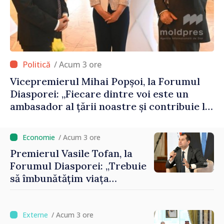
/ Acum 3 ore
Vicepremierul Mihai Popșoi, la Forumul
Diasporei: „Fiecare dintre voi este un
ambasador al țării noastre și contribuie la
promovarea imaginii Republicii Moldova”
/ Acum 3 ore
Premierul Vasile Tofan, la
Forumul Diasporei: „Trebuie
să îmbunătățim viața
oamenilor și să repornim
motoarele economiei”
/ Acum 3 ore