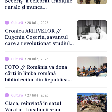
Seceriș” a celebrat tradițiile
rurale și munca
agricultorilor la Cîrnățeni
/ 28 Iulie, 2026
Cronica ARHIVELOR //
Eugeniu Coșeriu, savantul
care a revoluționat studiul
limbajului
/ 28 Iulie, 2026
FOTO // România va dona
cărți în limba română
bibliotecilor din Republica
Moldova
/ 27 Iulie, 2026
Claca, reînviată în satul
Văratic. Localnicii s-au