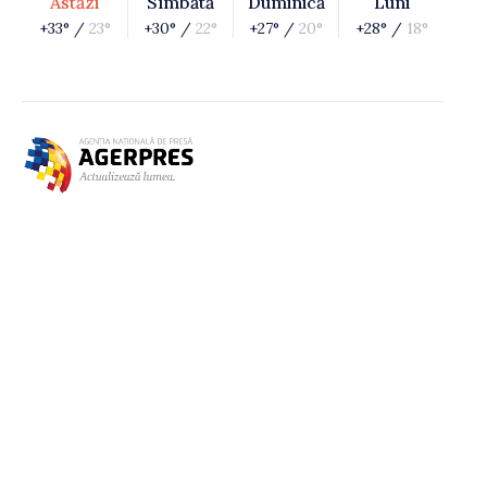
Astăzi
Sîmbătă
Duminică
Luni
+33° /
23°
+30° /
22°
+27° /
20°
+28° /
18°