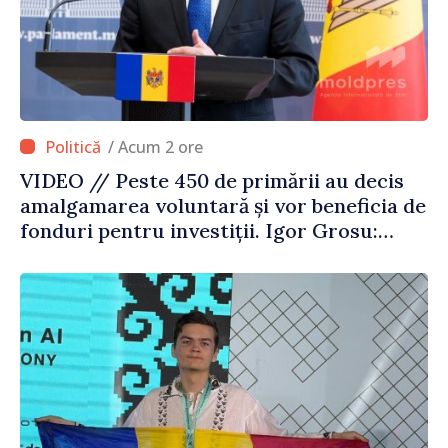
/ Acum 2 ore
VIDEO // Peste 450 de primării au decis
amalgamarea voluntară și vor beneficia de
fonduri pentru investiții. Igor Grosu:
„Este important să depășim blocajele și să
dăm o șansă localităților să se dezvolte”