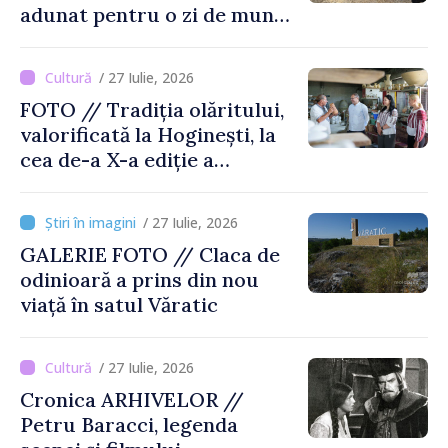
adunat pentru o zi de muncă
și voie bună
/ 27 Iulie, 2026
FOTO // Tradiția olăritului,
valorificată la Hoginești, la
cea de-a X-a ediție a
Târgului „La Vatra Olarului
Vasile Gonciari”
/ 27 Iulie, 2026
GALERIE FOTO // Claca de
odinioară a prins din nou
viață în satul Văratic
/ 27 Iulie, 2026
Cronica ARHIVELOR //
Petru Baracci, legenda