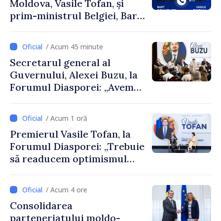
Moldova, Vasile Tofan, și
prim-ministrul Belgiei, Bart
De Wever, au discutat
despre parcursul european
/ Acum 45 minute
al Republicii Moldova.
Secretarul general al
Guvernului, Alexei Buzu, la
Forumul Diasporei: „Avem
nevoie de fiecare dintre
dumneavoastră pentru a
/ Acum 1 oră
construi comunități mai
Premierul Vasile Tofan, la
puternice”
Forumul Diasporei: „Trebuie
să readucem optimismul
oamenilor și încrederea că
Republica Moldova merge în
/ Acum 4 ore
direcția corectă”
Consolidarea
parteneriatului moldo-