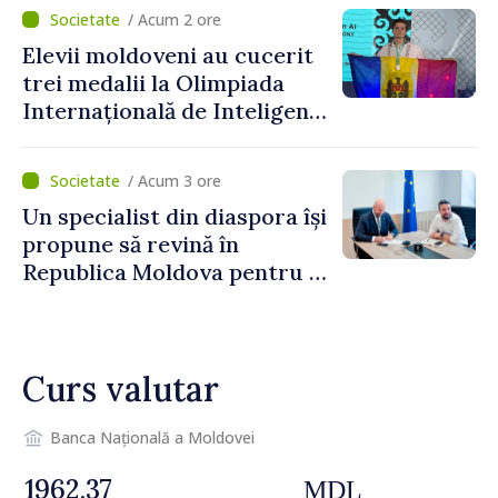
pentru investiții. Igor
/ Acum 2 ore
Grosu: „Este important să
Elevii moldoveni au cucerit
depășim blocajele și să dăm o
trei medalii la Olimpiada
șansă localităților să se
Internațională de Inteligență
dezvolte”
Artificială
/ Acum 3 ore
Un specialist din diaspora își
propune să revină în
Republica Moldova pentru a
contribui la dezvoltarea
registrului naval național
Curs valutar
Banca Națională a Moldovei
MDL