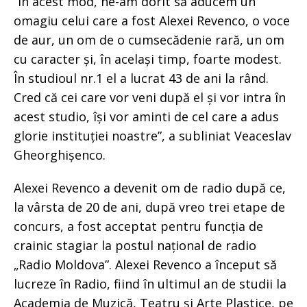
”În acest mod, ne-am dorit să aducem un
omagiu celui care a fost Alexei Revenco, o voce
de aur, un om de o cumsecădenie rară, un om
cu caracter și, în același timp, foarte modest.
În studioul nr.1 el a lucrat 43 de ani la rând.
Cred că cei care vor veni după el și vor intra în
acest studio, își vor aminti de cel care a adus
glorie instituției noastre”, a subliniat Veaceslav
Gheorghișenco.
Alexei Revenco a devenit om de radio după ce,
la vârsta de 20 de ani, după vreo trei etape de
concurs, a fost acceptat pentru funcția de
crainic stagiar la postul național de radio
„Radio Moldova”. Alexei Revenco a început să
lucreze în Radio, fiind în ultimul an de studii la
Academia de Muzică, Teatru și Arte Plastice, pe