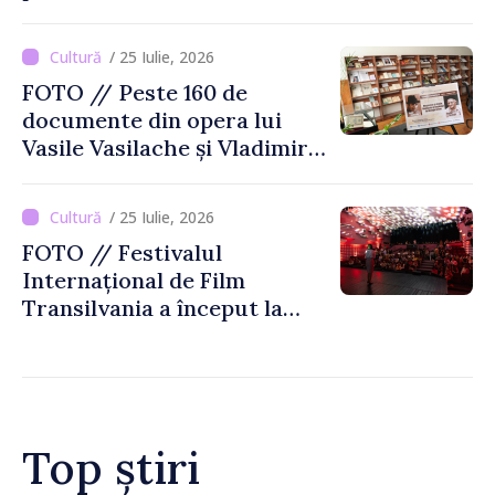
Național de Istorie a
Moldovei
/ 25 Iulie, 2026
FOTO // Peste 160 de
documente din opera lui
Vasile Vasilache și Vladimir
Beșleagă, expuse la
Biblioteca Națională
/ 25 Iulie, 2026
FOTO // Festivalul
Internațional de Film
Transilvania a început la
Chișinău
Top știri