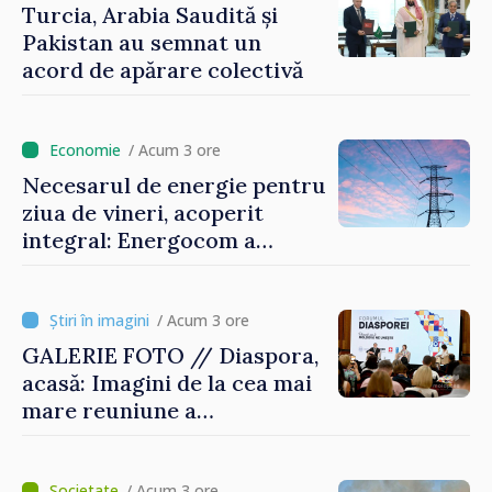
Turcia, Arabia Saudită și
Pakistan au semnat un
acord de apărare colectivă
/ Acum 3 ore
Necesarul de energie pentru
ziua de vineri, acoperit
integral: Energocom a
rezervat volumele
/ Acum 3 ore
GALERIE FOTO // Diaspora,
acasă: Imagini de la cea mai
mare reuniune a
moldovenilor de peste
hotare
/ Acum 3 ore