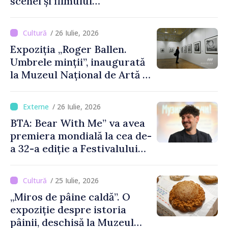
scenei și filmului
moldovenesc
/ 26 Iulie, 2026
Expoziția „Roger Ballen.
Umbrele minții”, inaugurată
la Muzeul Național de Artă al
Moldovei
/ 26 Iulie, 2026
BTA: Bear With Me” va avea
premiera mondială la cea de-
a 32-a ediție a Festivalului
de Film de la Sarajevo, în
august
/ 25 Iulie, 2026
„Miros de pâine caldă”. O
expoziție despre istoria
pâinii, deschisă la Muzeul