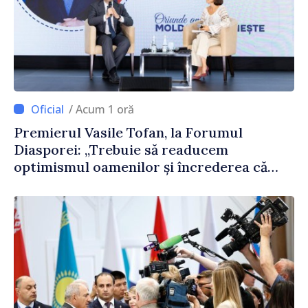
/ Acum 1 oră
Premierul Vasile Tofan, la Forumul
Diasporei: „Trebuie să readucem
optimismul oamenilor și încrederea că
Republica Moldova merge în direcția
corectă”