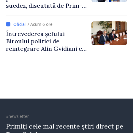
suedez, discutată de Prim-
ministrul Vasile Tofan și
Ambasadoarea Suediei,
/ Acum 6 ore
Petra Lärke
Întrevederea șefului
Biroului politici de
reintegrare Alin Gvidiani cu
reprezentanții Misiunii
Comitetului Internațional al
Crucii Roșii în Moldova
#newsletter
Primiți cele mai recente știri direct pe