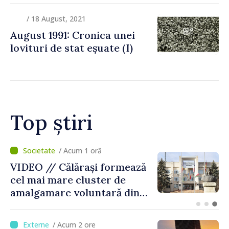
/ 18 August, 2021
August 1991: Cronica unei
lovituri de stat eșuate (I)
Top știri
/ Acum 51 minute
BTA: Tendința de scădere a
nivelului Dunării se menține,
iar situația hidrologică
rămâne dificilă
/ Acum 2 ore