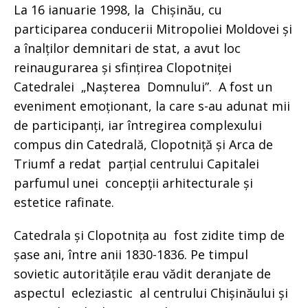
La 16 ianuarie 1998, la Chișinău, cu
participarea conducerii Mitropoliei Moldovei și
a înalților demnitari de stat, a avut loc
reinaugurarea și sfințirea Clopotniței
Catedralei „Nașterea Domnului”. A fost un
eveniment emoționant, la care s-au adunat mii
de participanți, iar întregirea complexului
compus din Catedrală, Clopotniță și Arca de
Triumf a redat parțial centrului Capitalei
parfumul unei concepții arhitecturale și
estetice rafinate.
Catedrala și Clopotnița au fost zidite timp de
șase ani, între anii 1830-1836. Pe timpul
sovietic autoritățile erau vădit deranjate de
aspectul ecleziastic al centrului Chișinăului și