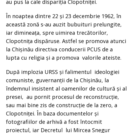
au pus la cale dispariția Clopotniței.
În noaptea dintre 22 și 23 decembrie 1962, în
această zonă s-au auzit bubuituri prelungite,
iar dimineața, spre uimirea trecătorilor,
Clopotnița dispăruse. Astfel se promova atunci
la Chișinău directiva conducerii PCUS de a
lupta cu religia și a promova valorile ateiste.
După implozia URSS și falimentul ideologiei
comuniste, guvernanții de la Chișinău, la
îndemnul insistent al oamenilor de cultură și al
presei, au pornit procesul de reconstrucție,
sau mai bine zis de construcție de la zero, a
Clopotniței. În baza documentelor și
fotografiilor de arhivă a fost întocmit
proiectul, iar Decretul lui Mircea Snegur