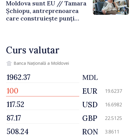
Moldova sunt EU // Tamara
Șchiopu, antreprenoarea
care construiește punți
între Marea Britanie și
Republica Moldova
Curs valutar
Banca Națională a Moldovei
MDL
EUR
19.6237
USD
16.6982
GBP
22.5125
RON
3.8611