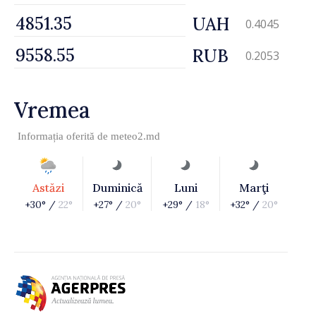
UAH
0.4045
RUB
0.2053
Vremea
Informația oferită de
meteo2.md
Astăzi
Duminică
Luni
Marţi
+30° /
22°
+27° /
20°
+29° /
18°
+32° /
20°