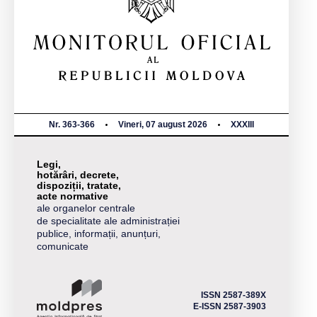
Nr. 363-366
Vineri, 07 august 2026
XXXIII
Legi,
hotărâri, decrete,
dispoziții, tratate,
acte normative
ale organelor centrale
de specialitate ale administrației
publice, informații, anunțuri,
comunicate
ISSN 2587-389X
E-ISSN 2587-3903