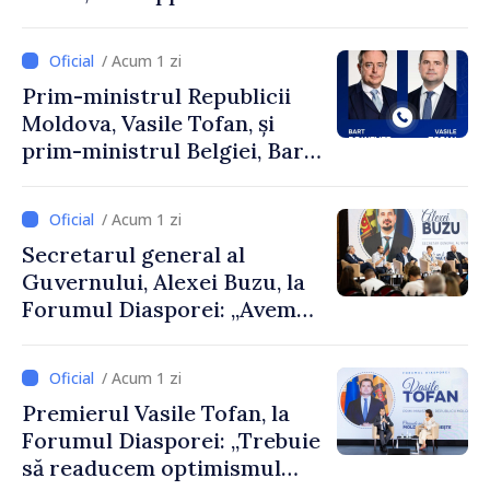
Perricone
/ Acum 1 zi
Prim-ministrul Republicii
Moldova, Vasile Tofan, și
prim-ministrul Belgiei, Bart
De Wever, au discutat
despre parcursul european
/ Acum 1 zi
al Republicii Moldova.
Secretarul general al
Guvernului, Alexei Buzu, la
Forumul Diasporei: „Avem
nevoie de fiecare dintre
dumneavoastră pentru a
/ Acum 1 zi
construi comunități mai
Premierul Vasile Tofan, la
puternice”
Forumul Diasporei: „Trebuie
să readucem optimismul