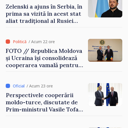
Zelenski a ajuns în Serbia, în
prima sa vizită în acest stat
aliat tradițional al Rusiei
după 2022
/ Acum 22 ore
FOTO // Republica Moldova
și Ucraina își consolidează
cooperarea vamală pentru
securizarea frontierei și
integrarea europeană.
Reuniune la Moghiliov-
/ Acum 23 ore
Podolsk
Perspectivele cooperării
moldo-turce, discutate de
Prim-ministrul Vasile Tofan
și Ambasadorul Turciei,
Uygar Mustafa Sertel