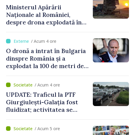
Ministerul Apărării
Naționale al României,
despre drona explodată în
Bulgaria: „Radarele noastre
nu au detectat niciun
/ Acum 4 ore
vehicul aerian”
O dronă a intrat în Bulgaria
dinspre România și a
explodat la 100 de metri de
graniță
/ Acum 4 ore
UPDATE: Traficul la PTF
Giurgiulești-Galația fost
fluidizat; activitatea se
desfășoară în condiții
normale
/ Acum 5 ore