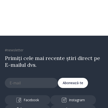
oamenilor și încrederea că
Republica Moldova merge în
direcția corectă”
#newsletter
Primiți cele mai recente știri direct pe
E-mailul dvs.
Abonează-te
Facebook
Instagram