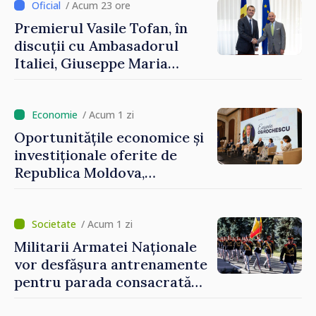
/ Acum 23 ore
Premierul Vasile Tofan, în
discuții cu Ambasadorul
Italiei, Giuseppe Maria
Perricone
/ Acum 1 zi
Oportunitățile economice și
investiționale oferite de
Republica Moldova,
prezentate de vicepremierul
Eugeniu Osmochescu, la
Forumul Diasporei
/ Acum 1 zi
Militarii Armatei Naționale
vor desfășura antrenamente
pentru parada consacrată
Zilei Independenței