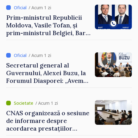
/ Acum 1 zi
Prim-ministrul Republicii
Moldova, Vasile Tofan, și
prim-ministrul Belgiei, Bart
De Wever, au discutat
despre parcursul european
al Republicii Moldova.
/ Acum 1 zi
Secretarul general al
Guvernului, Alexei Buzu, la
Forumul Diasporei: „Avem
nevoie de fiecare dintre
dumneavoastră pentru a
construi comunități mai
/ Acum 1 zi
puternice”
CNAS organizează o sesiune
de informare despre
acordarea prestațiilor
sociale și serviciile