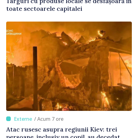
Târguri cu produse locale se desfășoară în
toate sectoarele capitalei
/ Acum 7 ore
Atac rusesc asupra regiunii Kiev: trei
persoane, inclusiv un copil, au decedat