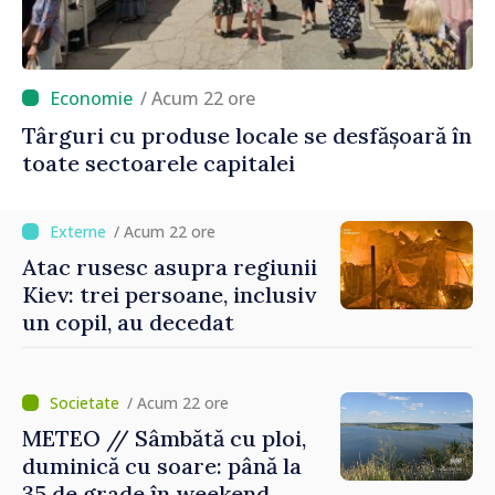
/ Acum 22 ore
Târguri cu produse locale se desfășoară în
toate sectoarele capitalei
/ Acum 22 ore
Atac rusesc asupra regiunii
Kiev: trei persoane, inclusiv
un copil, au decedat
/ Acum 22 ore
METEO // Sâmbătă cu ploi,
duminică cu soare: până la
35 de grade în weekend