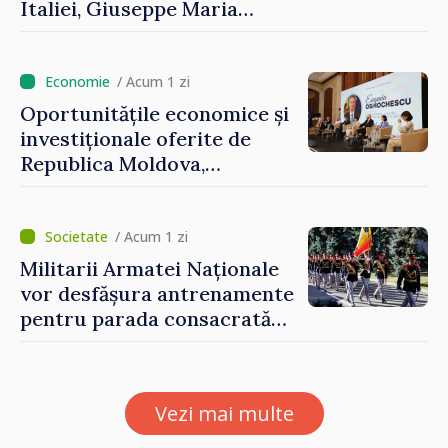
Italiei, Giuseppe Maria
Perricone
/ Acum 1 zi
Oportunitățile economice și
investiționale oferite de
Republica Moldova,
prezentate de vicepremierul
Eugeniu Osmochescu, la
Forumul Diasporei
/ Acum 1 zi
Militarii Armatei Naționale
vor desfășura antrenamente
pentru parada consacrată
Zilei Independenței
Vezi mai multe