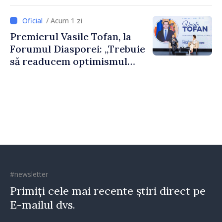
nevoie de fiecare dintre
dumneavoastră pentru a
/ Acum 1 zi
construi comunități mai
Premierul Vasile Tofan, la
puternice”
Forumul Diasporei: „Trebuie
să readucem optimismul
oamenilor și încrederea că
Republica Moldova merge în
direcția corectă”
#newsletter
Primiți cele mai recente știri direct pe
E-mailul dvs.