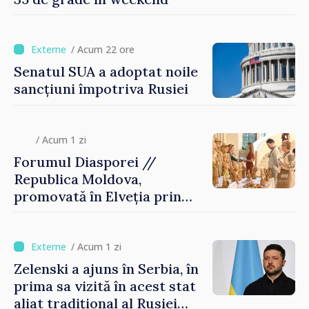
/ Acum 22 ore
Senatul SUA a adoptat noile
sancțiuni împotriva Rusiei
/ Acum 1 zi
Forumul Diasporei //
Republica Moldova,
promovată în Elveția prin
turism, investiții și
exporturi
/ Acum 1 zi
Zelenski a ajuns în Serbia, în
prima sa vizită în acest stat
aliat tradițional al Rusiei