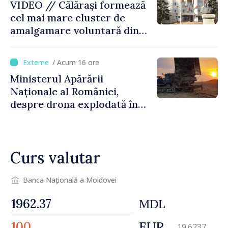
VIDEO // Călărași formează
cel mai mare cluster de
amalgamare voluntară din
Republica Moldova. Consiliul
orășenesc a aprobat decizia
/ Acum 16 ore
finală
Ministerul Apărării
Naționale al României,
despre drona explodată în
Bulgaria: „Radarele noastre
nu au detectat niciun
vehicul aerian”
Curs valutar
Banca Națională a Moldovei
MDL
EUR
19.6237