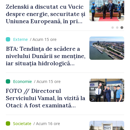
Bulgaria: Ambasadoarea
Ucrainei, convocată la
Ministerul de Externe în
legătură cu drona prăbușită
/ Acum 15 ore
BTA: Tendința de scădere a
nivelului Dunării se menține,
iar situația hidrologică
rămâne dificilă
/ Acum 15 ore
FOTO // Directorul
Serviciului Vamal, în vizită la
Otaci: A fost examinată
posibilitatea dotării Zonei de
control vamal cu un scanner
/ Acum 16 ore
performant