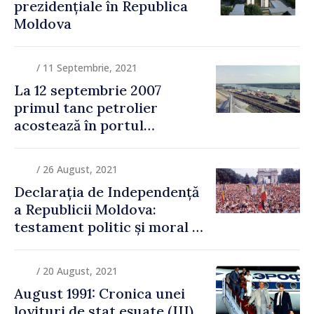
prezidențiale în Republica
Moldova
/ 11 Septembrie, 2021
La 12 septembrie 2007
primul tanc petrolier
acostează în portul
Giurgiulești
/ 26 August, 2021
Declarația de Independență
a Republicii Moldova:
testament politic și moral al
unei generații de sacrificiu
/ 20 August, 2021
August 1991: Cronica unei
lovituri de stat eșuate (III)