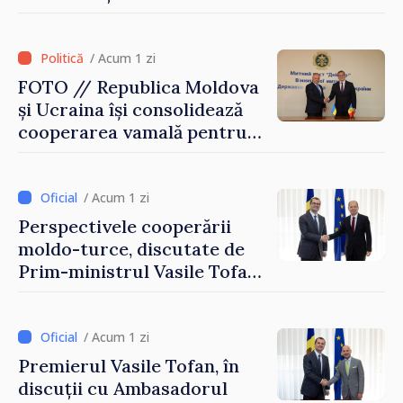
după 2022
/ Acum 1 zi
FOTO // Republica Moldova
și Ucraina își consolidează
cooperarea vamală pentru
securizarea frontierei și
integrarea europeană.
Reuniune la Moghiliov-
/ Acum 1 zi
Podolsk
Perspectivele cooperării
moldo-turce, discutate de
Prim-ministrul Vasile Tofan
și Ambasadorul Turciei,
Uygar Mustafa Sertel
/ Acum 1 zi
Premierul Vasile Tofan, în
discuții cu Ambasadorul