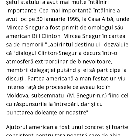
șeful statului a avut mai multe întâlniri
importante. Cea mai importantă întâlnire a
avut loc pe 30 ianuarie 1995, la Casa Albă, unde
Mircea Snegur a fost primit de omologul său
american Bill Clinton. Mircea Snegur în cartea
sa de memorii "Labirintul destinului" dezvăluie
că "dialogul Clinton-Snegur a decurs într-o
atmosferă extraordinar de binevoitoare,
membrii delegației putând și ei să participe la
discuții. Partea americană a manifestat un viu
interes față de procesele ce aveau loc în
Moldova, subsemnatul (M. Snegur-n.r.) fiind cel
cu răspunsurile la întrebări, dar și cu
punctarea doleanțelor noastre".
Ajutorul american a fost unul concret și foarte
consistent pentru țara noastră care de abia