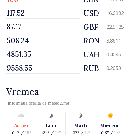
USD
16.6982
GBP
22.5125
RON
3.8611
UAH
0.4045
RUB
0.2053
Vremea
Informația oferită de
meteo2.md
Astăzi
Luni
Marţi
Miercuri
+27° /
19°
+29° /
17°
+32° /
17°
+28° /
23°