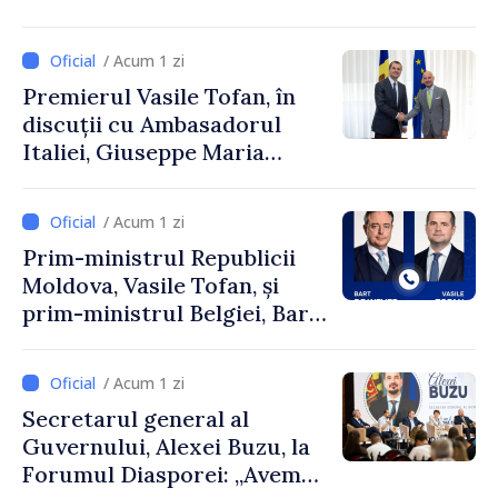
și Ambasadorul Turciei,
Uygar Mustafa Sertel
/ Acum 1 zi
Premierul Vasile Tofan, în
discuții cu Ambasadorul
Italiei, Giuseppe Maria
Perricone
/ Acum 1 zi
Prim-ministrul Republicii
Moldova, Vasile Tofan, și
prim-ministrul Belgiei, Bart
De Wever, au discutat
despre parcursul european
/ Acum 1 zi
al Republicii Moldova.
Secretarul general al
Guvernului, Alexei Buzu, la
Forumul Diasporei: „Avem