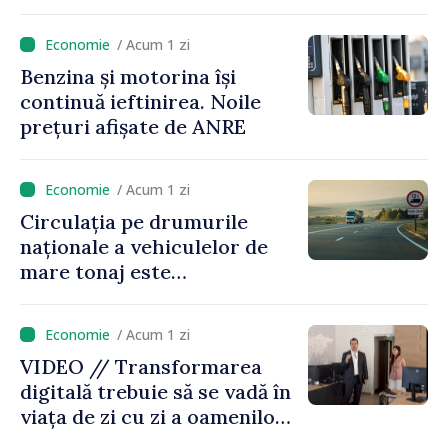
/ Acum 1 zi
Benzina și motorina își
continuă ieftinirea. Noile
prețuri afișate de ANRE
/ Acum 1 zi
Circulația pe drumurile
naționale a vehiculelor de
mare tonaj este
restricționată pe timp de
caniculă
/ Acum 1 zi
VIDEO // Transformarea
digitală trebuie să se vadă în
viața de zi cu zi a oamenilor
și în modul în care