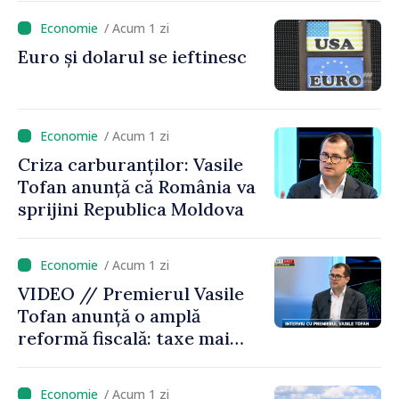
funcționează economia:
/ Acum 1 zi
premierul Vasile Tofan, în
Euro și dolarul se ieftinesc
vizită la AGE
/ Acum 1 zi
Criza carburanților: Vasile
Tofan anunță că România va
sprijini Republica Moldova
/ Acum 1 zi
VIDEO // Premierul Vasile
Tofan anunță o amplă
reformă fiscală: taxe mai
mici pe muncă, impozite mai
mari pentru bănci, tutun și
/ Acum 1 zi