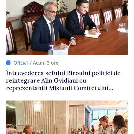
/ Acum 3 ore
Întrevederea șefului Biroului politici de
reintegrare Alin Gvidiani cu
reprezentanții Misiunii Comitetului
Internațional al Crucii Roșii în Moldova