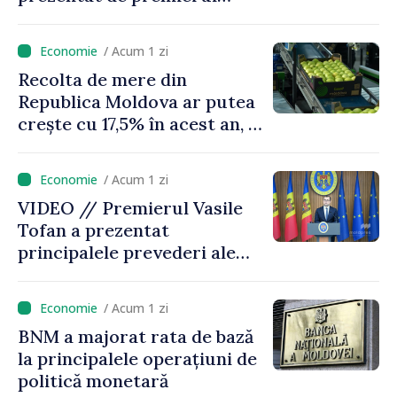
Vasile Tofan: „Taxăm mai
puțin munca, stimulăm
/ Acum 1 zi
investițiile, taxăm viciile și
Recolta de mere din
echilibrăm taxarea
Republica Moldova ar putea
consumului”
crește cu 17,5% în acest an, în
timp ce producția din UE
este estimată în scădere
/ Acum 1 zi
VIDEO // Premierul Vasile
Tofan a prezentat
principalele prevederi ale
politicii fiscale pentru anul
2027
/ Acum 1 zi
BNM a majorat rata de bază
la principalele operațiuni de
politică monetară