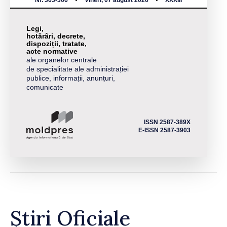
Nr. 363-366
Vineri, 07 august 2026
XXXIII
Legi,
hotărâri, decrete,
dispoziții, tratate,
acte normative
ale organelor centrale
de specialitate ale administrației
publice, informații, anunțuri,
comunicate
ISSN 2587-389X
E-ISSN 2587-3903
Știri Oficiale