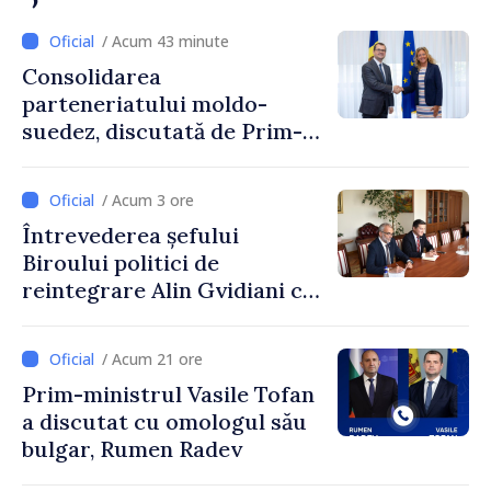
/ Acum 43 minute
Consolidarea
parteneriatului moldo-
suedez, discutată de Prim-
ministrul Vasile Tofan și
Ambasadoarea Suediei,
/ Acum 3 ore
Petra Lärke
Întrevederea șefului
Biroului politici de
reintegrare Alin Gvidiani cu
reprezentanții Misiunii
Comitetului Internațional al
/ Acum 21 ore
Crucii Roșii în Moldova
Prim-ministrul Vasile Tofan
a discutat cu omologul său
bulgar, Rumen Radev