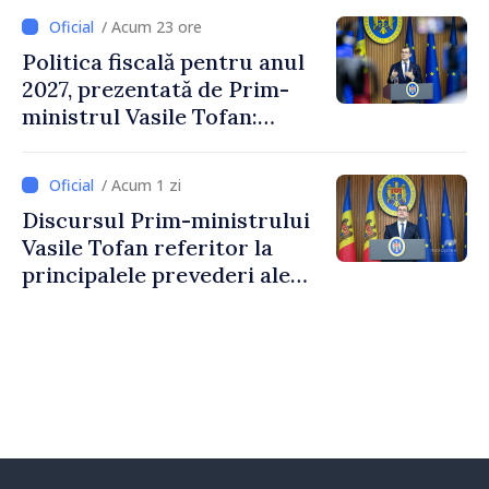
/ Acum 23 ore
Politica fiscală pentru anul
2027, prezentată de Prim-
ministrul Vasile Tofan:
Reducerea poverii pe muncă,
stimularea investițiilor și o
/ Acum 1 zi
taxare mai echitabilă
Discursul Prim-ministrului
Vasile Tofan referitor la
principalele prevederi ale
politicii fiscale pentru anul
2027