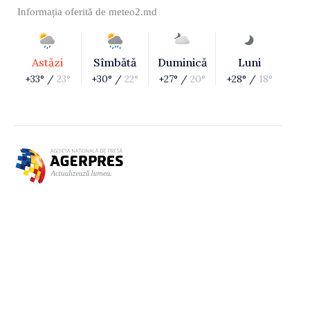
Informația oferită de
meteo2.md
Astăzi
Sîmbătă
Duminică
Luni
+33° /
23°
+30° /
22°
+27° /
20°
+28° /
18°