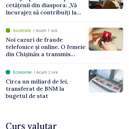
cetățenii din diaspora: „Vă
încurajez să contribuiți la
dezvoltarea Republicii
Moldova”
/ Acum 1 oră
Noi cazuri de fraude
telefonice și online. O femeie
din Chișinău a transmis
escrocilor 990 000 de lei
/ Acum 2 ore
Circa un miliard de lei,
transferat de BNM la
bugetul de stat
Curs valutar