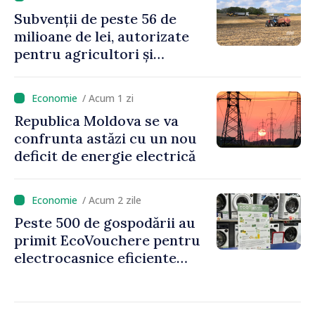
jocurile de noroc
Subvenții de peste 56 de
milioane de lei, autorizate
pentru agricultori și
proiecte de dezvoltare
rurală în luna iulie
/ Acum 1 zi
Republica Moldova se va
confrunta astăzi cu un nou
deficit de energie electrică
/ Acum 2 zile
Peste 500 de gospodării au
primit EcoVouchere pentru
electrocasnice eficiente
energetic