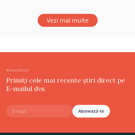
Vezi mai multe
#newsletter
Primiți cele mai recente știri direct pe
E-mailul dvs.
Abonează-te