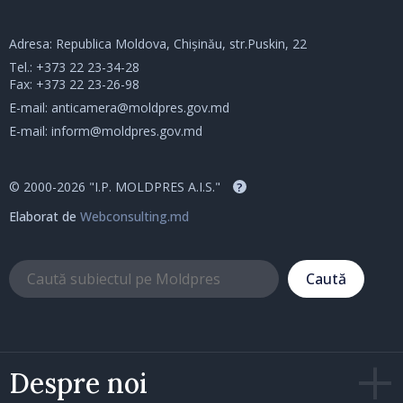
Adresa: Republica Moldova, Chișinău, str.Puskin, 22
Tel.:
+373 22 23-34-28
Fax: +373 22 23-26-98
E-mail:
anticamera@moldpres.gov.md
E-mail:
inform@moldpres.gov.md
© 2000-2026 "I.P. MOLDPRES A.I.S."
?
Elaborat de
Webconsulting.md
Caută
Despre noi