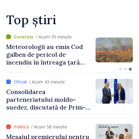
Top știri
/ Acum 10 minute
Necesarul de energie pentru
ziua de vineri, acoperit
integral: Energocom a
rezervat volumele
/ Acum 43 minute
Consolidarea
parteneriatului moldo-
suedez, discutată de Prim-
ministrul Vasile Tofan și
Ambasadoarea Suediei,
/ Acum 58 minute
Petra Lärke
Mesajul premierului pentru