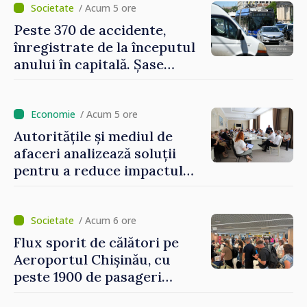
locale și rutiere
/ Acum 5 ore
Peste 370 de accidente,
înregistrate de la începutul
anului în capitală. Șase
persoane și-au pierdut viața
/ Acum 5 ore
Autoritățile și mediul de
afaceri analizează soluții
pentru a reduce impactul
provocărilor energetice
asupra economiei
/ Acum 6 ore
Flux sporit de călători pe
Aeroportul Chișinău, cu
peste 1900 de pasageri
deserviți pe oră în perioada