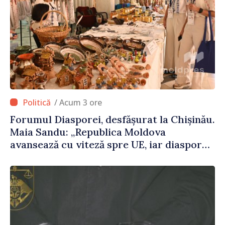
/ Acum 3 ore
Forumul Diasporei, desfășurat la Chișinău.
Maia Sandu: „Republica Moldova
avansează cu viteză spre UE, iar diaspora
poate juca un rol important în
promovarea și susținerea acestui
parcurs”