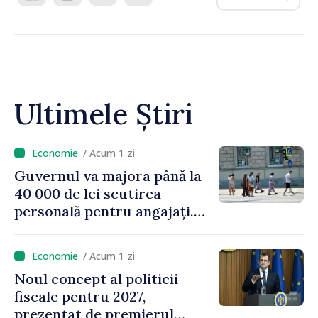
Ultimele Știri
/ Acum 1 zi
Guvernul va majora până la
40 000 de lei scutirea
personală pentru angajați.
Vasile Tofan: „Aproape 800
de milioane de lei îi lăsăm
/ Acum 1 zi
oamenilor”
Noul concept al politicii
fiscale pentru 2027,
prezentat de premierul