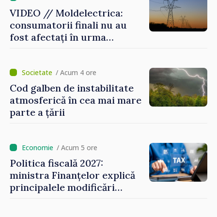
VIDEO // Moldelectrica:
consumatorii finali nu au
fost afectați în urma
avarierii Liniei Bălți–
Dnestrovsk. Lucrările de
reparație vor fi efectuate în
/ Acum 4 ore
regim prioritar
Cod galben de instabilitate
atmosferică în cea mai mare
parte a țării
/ Acum 5 ore
Politica fiscală 2027:
ministra Finanțelor explică
principalele modificări
privind impozitul pe
bunurile imobiliare, taxele