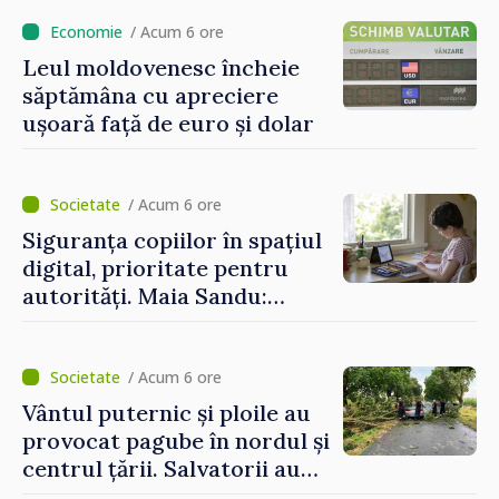
de vârf a concediilor
/ Acum 6 ore
Leul moldovenesc încheie
săptămâna cu apreciere
ușoară față de euro și dolar
/ Acum 6 ore
Siguranța copiilor în spațiul
digital, prioritate pentru
autorități. Maia Sandu:
„Trebuie să creăm
mecanisme care să-i
protejeze”
/ Acum 6 ore
Vântul puternic și ploile au
provocat pagube în nordul și
centrul țării. Salvatorii au
intervenit în zece cazuri