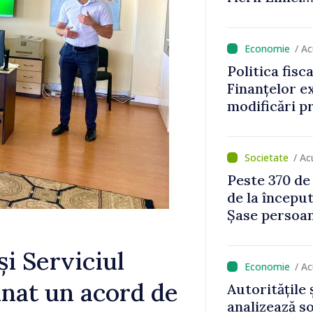
rile de
te în regim
/ A
Politica fisc
Finanțelor ex
modificări p
bunurile imob
rutiere
/ Ac
Peste 370 de
de la început
Șase persoan
i Serviciul
/ A
nat un acord de
Autoritățile 
analizează s