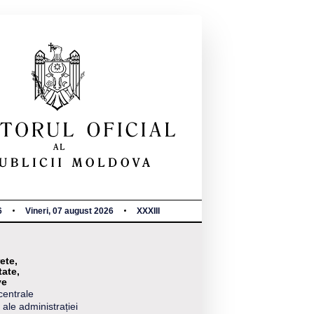
6
Vineri, 07 august 2026
XXXIII
ete,
tate,
ve
centrale
 ale administrației