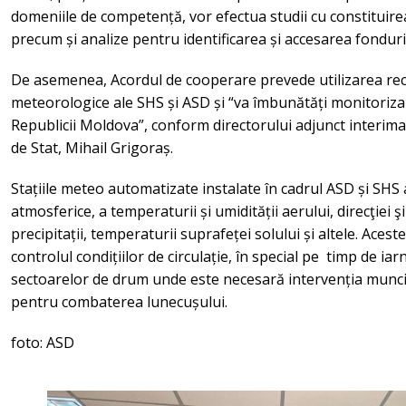
domeniile de competență, vor efectua studii cu constituir
precum și analize pentru identificarea și accesarea fonduri
De asemenea, Acordul de cooperare prevede utilizarea reci
meteorologice ale SHS și ASD și “va îmbunătăți monitoriza
Republicii Moldova”, conform directorului adjunct interima
de Stat, Mihail Grigoraș.
Stațiile meteo automatizate instalate în cadrul ASD și SHS
atmosferice, a temperaturii și umidității aerului, direcţiei şi 
precipitații, temperaturii suprafeței solului și altele. Acest
controlul condițiilor de circulație, în special pe timp de ia
sectoarelor de drum unde este necesară intervenția muncitor
pentru combaterea lunecușului.
foto: ASD