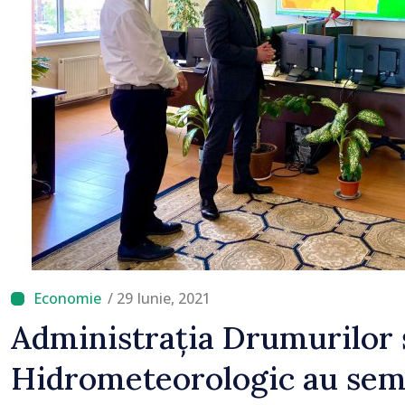
Bălți–Dnestrovsk. Lucră
reparație vor fi efectua
prioritar
/ 29 Iunie, 2021
Administrația Drumurilor ș
Hidrometeorologic au sem