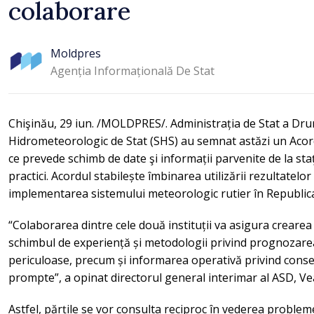
colaborare
Moldpres
Agenția Informațională De Stat
Chişinău, 29 iun. /MOLDPRES/. Administrația de Stat a Drum
Hidrometeorologic de Stat (SHS) au semnat astăzi un Acord
ce prevede schimb de date şi informații parvenite de la sta
practici. Acordul stabilește îmbinarea utilizării rezultatelo
implementarea sistemului meteorologic rutier în Republ
“Colaborarea dintre cele două instituții va asigura crearea
schimbul de experiență și metodologii privind prognoza
periculoase, precum și informarea operativă privind consecin
prompte”, a opinat directorul general interimar al ASD, Ve
Astfel, părțile se vor consulta reciproc în vederea problemel