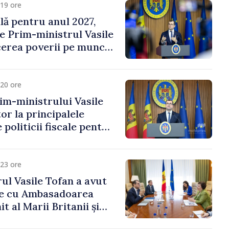
19 ore
ală pentru anul 2027,
e Prim-ministrul Vasile
erea poverii pe muncă,
vestițiilor și o taxare
lă
20 ore
im-ministrului Vasile
or la principalele
 politicii fiscale pentru
23 ore
ul Vasile Tofan a avut
re cu Ambasadoarea
t al Marii Britanii și
Nord, Fern Horine