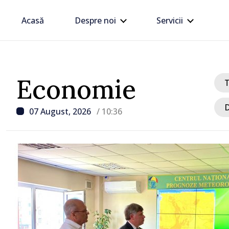
Acasă
Despre noi
Servicii
Economie
D
07 August, 2026
/ 10:36
/ Acum 32 minute
VIDEO // Moldelectrica
consumatorii finali nu a
afectați în urma avarieri