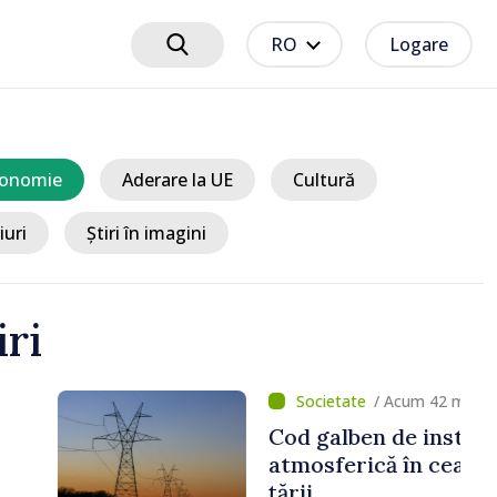
RO
Logare
onomie
Aderare la UE
Cultură
iuri
Știri în imagini
iri
cum 42 minute
e instabilitate
în cea mai mare parte a