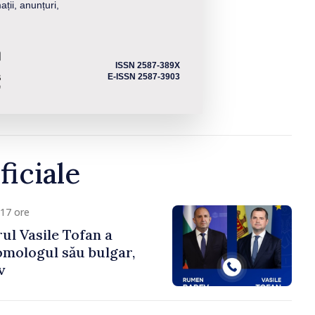
ații, anunțuri,
ISSN 2587-389X
E-ISSN 2587-3903
ficiale
17 ore
ul Vasile Tofan a
omologul său bulgar,
v