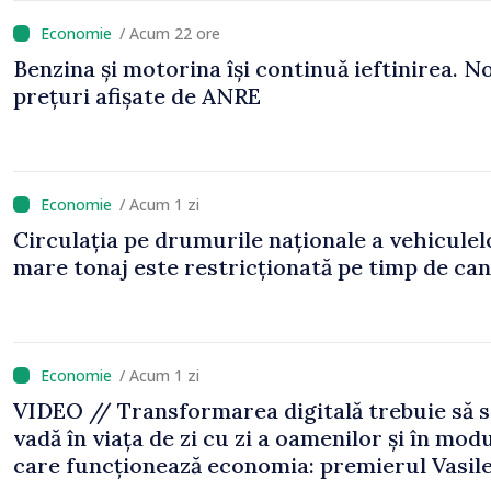
/ Acum 22 ore
Benzina și motorina își continuă ieftinirea. No
prețuri afișate de ANRE
/ Acum 1 zi
Circulația pe drumurile naționale a vehiculel
mare tonaj este restricționată pe timp de can
/ Acum 1 zi
VIDEO // Transformarea digitală trebuie să 
vadă în viața de zi cu zi a oamenilor și în modu
care funcționează economia: premierul Vasil