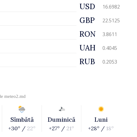
USD
16.6982
GBP
22.5125
RON
3.8611
UAH
0.4045
RUB
0.2053
 de
meteo2.md
Sîmbătă
Duminică
Luni
+30° /
22°
+27° /
21°
+28° /
18°