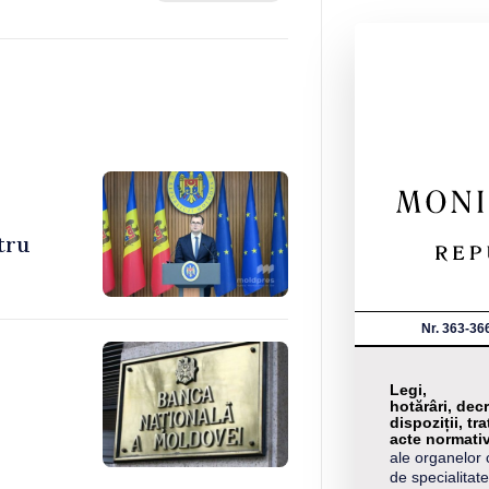
ntru
Nr. 363-36
Legi,
hotărâri, decr
dispoziții, tra
acte normati
ale organelor 
de specialitate