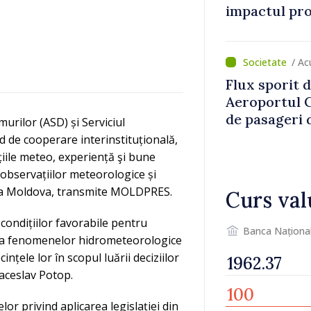
impactul pro
asupra econ
/ Ac
Flux sporit d
Aeroportul C
de pasageri d
urilor (ASD) și Serviciul
perioada de 
 de cooperare interinstituțională,
țiile meteo, experiență şi bune
r observațiilor meteorologice și
ica Moldova, transmite MOLDPRES.
Curs val
 condițiilor favorabile pentru
Banca Naționa
rea fenomenelor hidrometeorologice
țele lor în scopul luării deciziilor
aceslav Potop.
or privind aplicarea legislației din