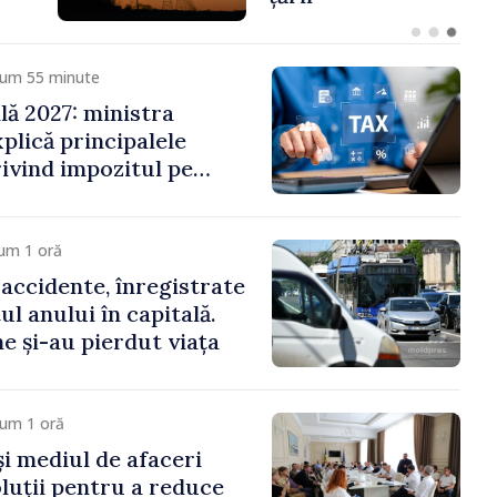
cum 55 minute
ală 2027: ministra
plică principalele
rivind impozitul pe
iliare, taxele locale și
um 1 oră
 accidente, înregistrate
ul anului în capitală.
e și-au pierdut viața
cum 1 oră
și mediul de afaceri
oluții pentru a reduce