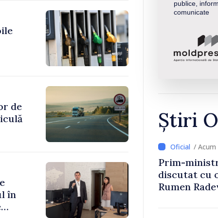
publice, inform
comunicate
ile
or de
Știri O
iculă
/ Acum 
Prim-ministr
discutat cu 
se
Rumen Rade
l în
e