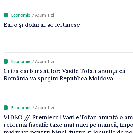
Tofan, în vizită la AGE
/ Acum 1 zi
Euro și dolarul se ieftinesc
/ Acum 1 zi
Criza carburanților: Vasile Tofan anunță că
România va sprijini Republica Moldova
/ Acum 1 zi
VIDEO // Premierul Vasile Tofan anunță o am
reformă fiscală: taxe mai mici pe muncă, impo
mai mari pentru bănci, tutun și jocurile de n