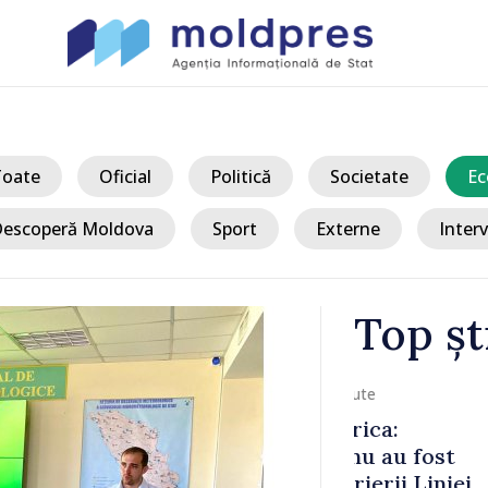
Toate
Oficial
Politică
Societate
Ec
escoperă Moldova
Sport
Externe
Interv
Top șt
/ A
:
Cod galben d
u fost
atmosferică 
i Liniei
țării