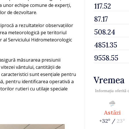
ea unor echipe comune de experți,
lor de dezvoltare.
procă a rezultatelor observațiilor
rea meteorologică pe teritoriul
r al Serviciului Hidrometeorologic
 asigură măsurarea presiunii
vitezei vântului, cantității de
e caracteristici sunt esențiale pentru
Vremea
rnă, pentru identificarea operativă a
ilor rutieri cu utilaje speciale
Informația oferită
Astăzi
+32° /
23°