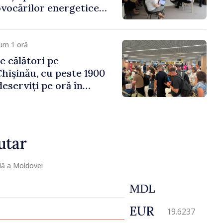
vocărilor energetice
omiei
um 1 oră
e călători pe
hișinău, cu peste 1900
eserviți pe oră în
vârf a concediilor
utar
lă a Moldovei
MDL
EUR
19.6237