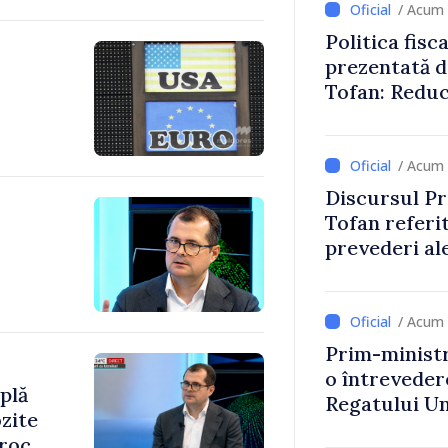
/ Acum 
Politica fisc
prezentată d
Tofan: Reduc
stimularea in
mai echitabi
/ Acum 
Discursul Pr
Tofan referit
prevederi ale
anul 2027
/ Acum 
Prim-ministr
o întrevede
plă
Regatului Uni
zite
Irlandei de 
oroc