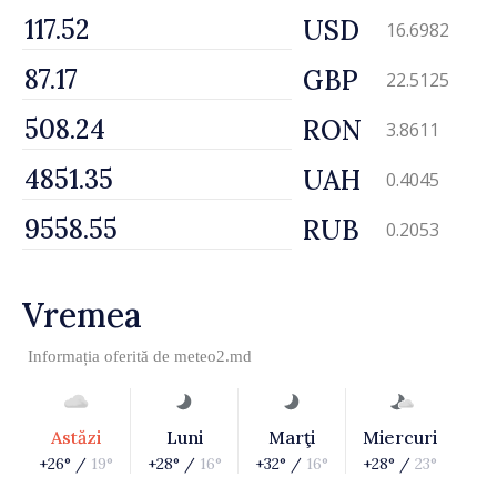
USD
16.6982
GBP
22.5125
RON
3.8611
UAH
0.4045
RUB
0.2053
Vremea
Informația oferită de
meteo2.md
Astăzi
Luni
Marţi
Miercuri
+26° /
19°
+28° /
16°
+32° /
16°
+28° /
23°