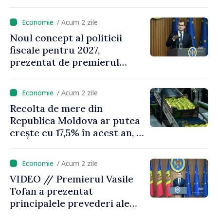
Vasile Tofan: „Aproape 800
de milioane de lei îi lăsăm
/ Acum 2 zile
oamenilor”
Noul concept al politicii
fiscale pentru 2027,
prezentat de premierul
Vasile Tofan: „Taxăm mai
puțin munca, stimulăm
/ Acum 2 zile
investițiile, taxăm viciile și
Recolta de mere din
echilibrăm taxarea
Republica Moldova ar putea
consumului”
crește cu 17,5% în acest an, în
timp ce producția din UE
este estimată în scădere
/ Acum 2 zile
VIDEO // Premierul Vasile
Tofan a prezentat
principalele prevederi ale
politicii fiscale pentru anul