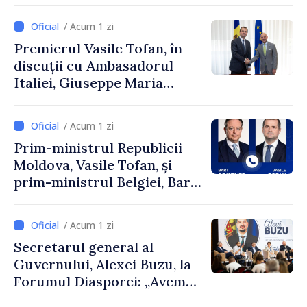
și Ambasadorul Turciei,
Uygar Mustafa Sertel
/ Acum 1 zi
Premierul Vasile Tofan, în
discuții cu Ambasadorul
Italiei, Giuseppe Maria
Perricone
/ Acum 1 zi
Prim-ministrul Republicii
Moldova, Vasile Tofan, și
prim-ministrul Belgiei, Bart
De Wever, au discutat
despre parcursul european
/ Acum 1 zi
al Republicii Moldova.
Secretarul general al
Guvernului, Alexei Buzu, la
Forumul Diasporei: „Avem
nevoie de fiecare dintre