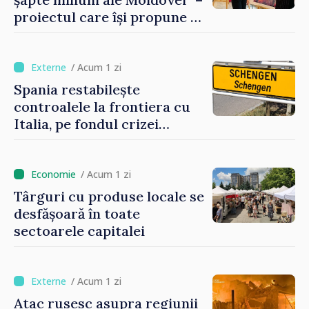
proiectul care își propune să
apropie copiii din diaspora
de țara de origine
/ Acum 1 zi
Spania restabilește
controalele la frontiera cu
Italia, pe fondul crizei
migratorii din Ceuta
/ Acum 1 zi
Târguri cu produse locale se
desfășoară în toate
sectoarele capitalei
/ Acum 1 zi
Atac rusesc asupra regiunii