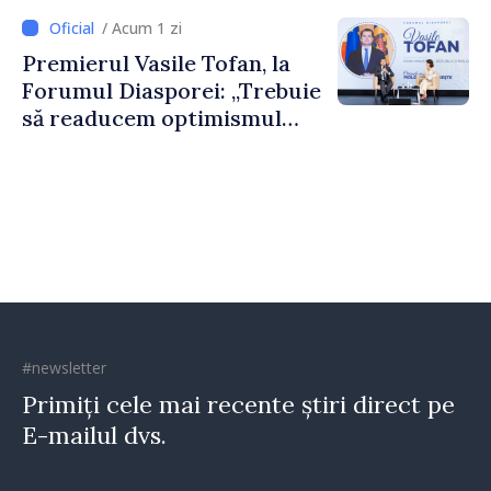
dumneavoastră pentru a
/ Acum 1 zi
construi comunități mai
Premierul Vasile Tofan, la
puternice”
Forumul Diasporei: „Trebuie
să readucem optimismul
oamenilor și încrederea că
Republica Moldova merge în
direcția corectă”
#newsletter
Primiți cele mai recente știri direct pe
E-mailul dvs.