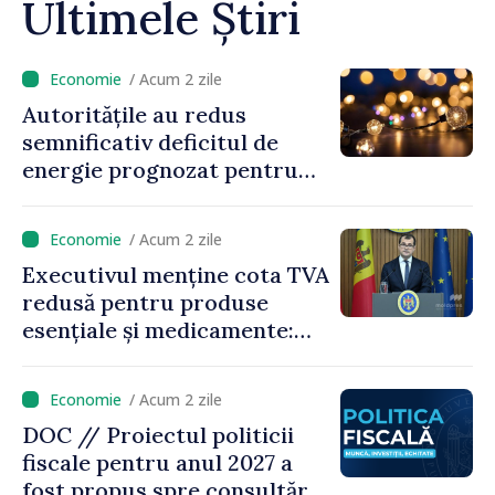
Ultimele Știri
/ Acum 2 zile
Autoritățile au redus
semnificativ deficitul de
energie prognozat pentru
astăzi
/ Acum 2 zile
Executivul menține cota TVA
redusă pentru produse
esențiale și medicamente:
„Nu facem reformă fiscală
pe seama consumului de
/ Acum 2 zile
bază al oamenilor”
DOC // Proiectul politicii
fiscale pentru anul 2027 a
fost propus spre consultări