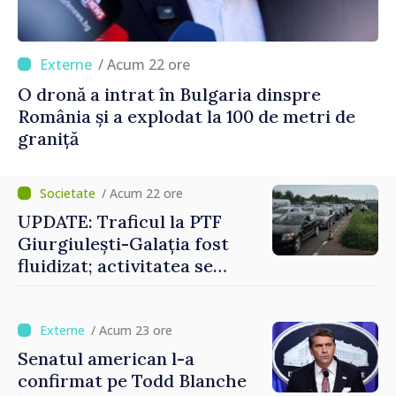
/ Acum 22 ore
O dronă a intrat în Bulgaria dinspre
România și a explodat la 100 de metri de
graniță
/ Acum 22 ore
UPDATE: Traficul la PTF
Giurgiulești-Galația fost
fluidizat; activitatea se
desfășoară în condiții
normale
/ Acum 23 ore
Senatul american l-a
confirmat pe Todd Blanche