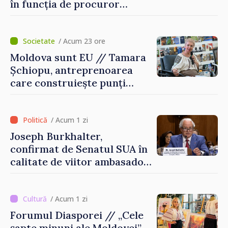
în funcția de procuror
general al Statelor Unite
/ Acum 23 ore
Moldova sunt EU // Tamara
Șchiopu, antreprenoarea
care construiește punți
între Marea Britanie și
Republica Moldova
/ Acum 1 zi
Joseph Burkhalter,
confirmat de Senatul SUA în
calitate de viitor ambasador
în Republica Moldova
/ Acum 1 zi
Forumul Diasporei // „Cele
șapte minuni ale Moldovei” –