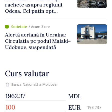
rachete asupra regiunii
Odesa. Cel puțin opt
persoane au fost rănite
/ Acum 3 ore
Alertă aeriană în Ucraina:
Circulația pe podul Maiaki–
Udobnoe, suspendată
Curs valutar
Banca Națională a Moldovei
MDL
EUR
19.6237