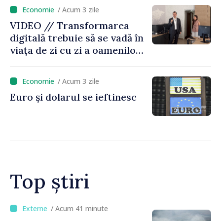
caniculă
/ Acum 3 zile
VIDEO // Transformarea
digitală trebuie să se vadă în
viața de zi cu zi a oamenilor
și în modul în care
funcționează economia:
/ Acum 3 zile
premierul Vasile Tofan, în
Euro și dolarul se ieftinesc
vizită la AGE
Top știri
/ Acum 18 minute