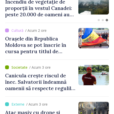
Forumul Diasporei //
Ministrul Culturii a
prezintat oportunitățile de
finanțare pentru proiecte
culturale și mobilitatea
/ Acum 2 ore
artiștilor
Orașele din Republica
Moldova se pot înscrie în
cursa pentru titlul de
„Capitală Europeană a
Culturii 2033”
/ Acum 3 ore
Canicula crește riscul de
înec. Salvatorii îndeamnă
oamenii să respecte regulile
de siguranță la scăldat
/ Acum 3 ore
Atac masiv cu drone și