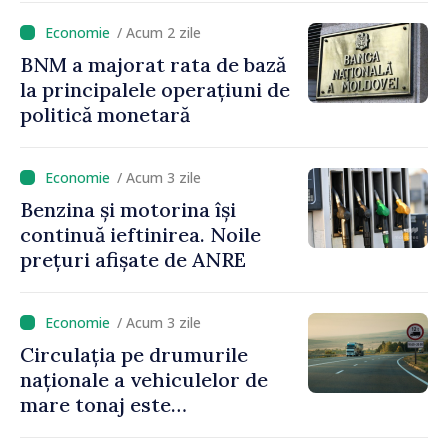
2027
/ Acum 2 zile
BNM a majorat rata de bază
la principalele operațiuni de
politică monetară
/ Acum 3 zile
Benzina și motorina își
continuă ieftinirea. Noile
prețuri afișate de ANRE
/ Acum 3 zile
Circulația pe drumurile
naționale a vehiculelor de
mare tonaj este
restricționată pe timp de