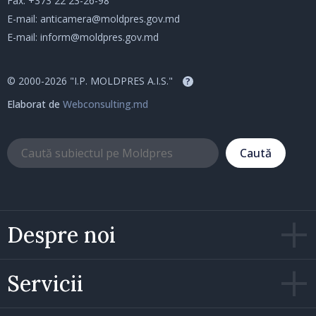
Fax: +373 22 23-26-98
E-mail:
anticamera@moldpres.gov.md
E-mail:
inform@moldpres.gov.md
© 2000-2026 "I.P. MOLDPRES A.I.S."
?
Elaborat de
Webconsulting.md
Caută
Despre noi
Servicii