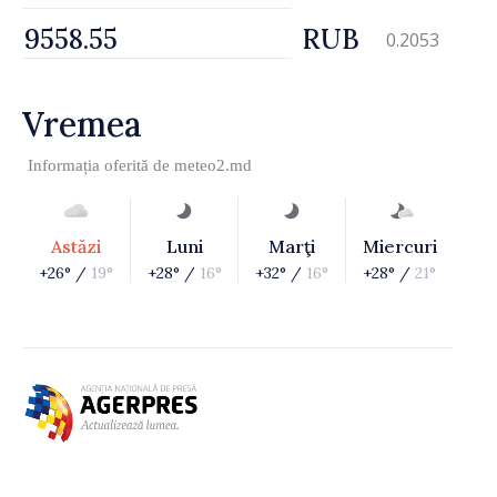
RUB
0.2053
Vremea
Informația oferită de
meteo2.md
Astăzi
Luni
Marţi
Miercuri
+26° /
19°
+28° /
16°
+32° /
16°
+28° /
21°