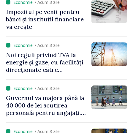
/ Acum 3 zile
Impozitul pe venit pentru
bănci și instituții financiare
va crește
/ Acum 3 zile
Noi reguli privind TVA la
energie și gaze, cu facilități
direcționate către
consumatorii vulnerabili
/ Acum 3 zile
Guvernul va majora până la
40 000 de lei scutirea
personală pentru angajați.
Vasile Tofan: „Aproape 800
de milioane de lei îi lăsăm
/ Acum 3 zile