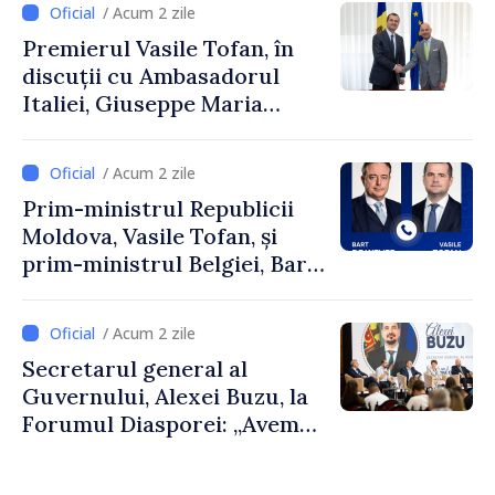
/ Acum 2 zile
Premierul Vasile Tofan, în
discuții cu Ambasadorul
Italiei, Giuseppe Maria
Perricone
/ Acum 2 zile
Prim-ministrul Republicii
Moldova, Vasile Tofan, și
prim-ministrul Belgiei, Bart
De Wever, au discutat
despre parcursul european
/ Acum 2 zile
al Republicii Moldova.
Secretarul general al
Guvernului, Alexei Buzu, la
Forumul Diasporei: „Avem
nevoie de fiecare dintre
dumneavoastră pentru a