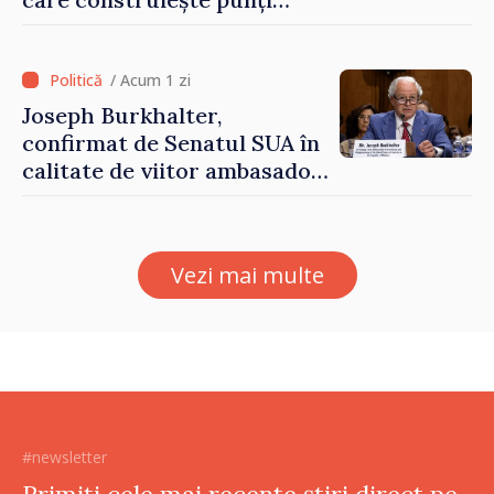
între Marea Britanie și
Republica Moldova
/ Acum 1 zi
Joseph Burkhalter,
confirmat de Senatul SUA în
calitate de viitor ambasador
în Republica Moldova
Vezi mai multe
#newsletter