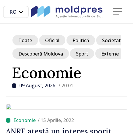
RO
Toate
Oficial
Politică
Societate
Descoperă Moldova
Sport
Externe
Economie
09 August, 2026
/ 20:01
/ 15 Aprilie, 2022
ANRE atestă un interes sporit