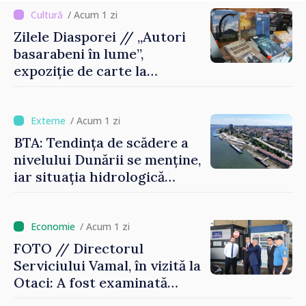
/ Acum 1 zi
Zilele Diasporei // „Autori
basarabeni în lume”,
expoziție de carte la
Biblioteca Națională
/ Acum 1 zi
BTA: Tendința de scădere a
nivelului Dunării se menține,
iar situația hidrologică
rămâne dificilă
/ Acum 1 zi
FOTO // Directorul
Serviciului Vamal, în vizită la
Otaci: A fost examinată
posibilitatea dotării Zonei de