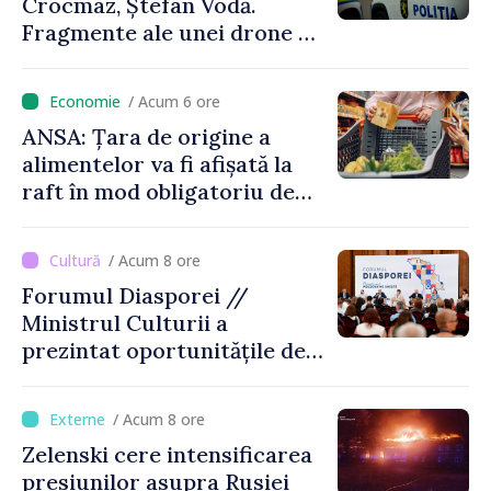
Crocmaz, Ștefan Vodă.
Fragmente ale unei drone de
luptă depistate la fața
locului
/ Acum 6 ore
ANSA: Țara de origine a
alimentelor va fi afișată la
raft în mod obligatoriu de
luni, 10 august. Comercianții
riscă amenzi de zeci de mii
/ Acum 8 ore
de lei de lei
Forumul Diasporei //
Ministrul Culturii a
prezintat oportunitățile de
finanțare pentru proiecte
culturale și mobilitatea
/ Acum 8 ore
artiștilor
Zelenski cere intensificarea
presiunilor asupra Rusiei