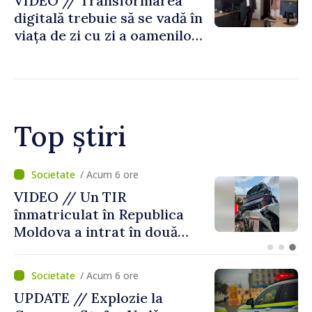
VIDEO // Transformarea
digitală trebuie să se vadă în
viața de zi cu zi a oamenilor
și în modul în care
funcționează economia:
premierul Vasile Tofan, în
vizită la AGE
Top știri
/ Acum 2 ore
Judocanul Vladimir Iacomi a
cucerit bronzul la Cupa
Europei de tineret de la
Skopje
/ Acum 6 ore
UPDATE // Explozie la