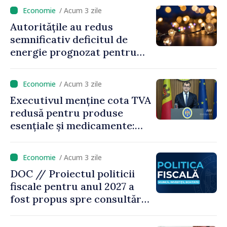
venit
/ Acum 3 zile
Autoritățile au redus
semnificativ deficitul de
energie prognozat pentru
astăzi
/ Acum 3 zile
Executivul menține cota TVA
redusă pentru produse
esențiale și medicamente:
„Nu facem reformă fiscală
pe seama consumului de
/ Acum 3 zile
bază al oamenilor”
DOC // Proiectul politicii
fiscale pentru anul 2027 a
fost propus spre consultări
publice