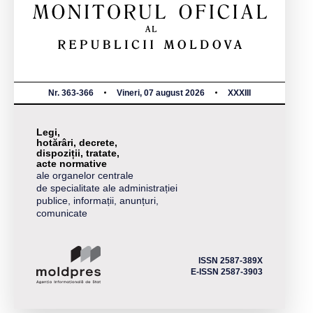
Nr. 363-366
Vineri, 07 august 2026
XXXIII
Legi,
hotărâri, decrete,
dispoziții, tratate,
acte normative
ale organelor centrale
de specialitate ale administrației
publice, informații, anunțuri,
comunicate
ISSN 2587-389X
E-ISSN 2587-3903