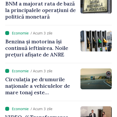
BNM a majorat rata de bază
la principalele operațiuni de
politică monetară
/ Acum 3 zile
Benzina și motorina își
continuă ieftinirea. Noile
prețuri afișate de ANRE
/ Acum 3 zile
Circulația pe drumurile
naționale a vehiculelor de
mare tonaj este
restricționată pe timp de
caniculă
/ Acum 3 zile