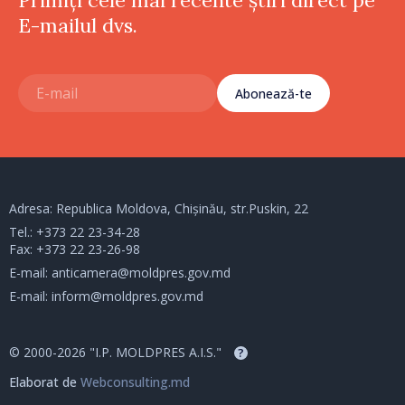
Primiți cele mai recente știri direct pe
E-mailul dvs.
Abonează-te
Adresa: Republica Moldova, Chișinău, str.Puskin, 22
Tel.:
+373 22 23-34-28
Fax: +373 22 23-26-98
E-mail:
anticamera@moldpres.gov.md
E-mail:
inform@moldpres.gov.md
© 2000-2026 "I.P. MOLDPRES A.I.S."
?
Elaborat de
Webconsulting.md