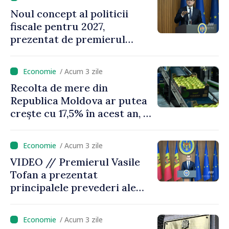
oamenilor”
Noul concept al politicii
fiscale pentru 2027,
prezentat de premierul
Vasile Tofan: „Taxăm mai
puțin munca, stimulăm
/ Acum 3 zile
investițiile, taxăm viciile și
Recolta de mere din
echilibrăm taxarea
Republica Moldova ar putea
consumului”
crește cu 17,5% în acest an, în
timp ce producția din UE
este estimată în scădere
/ Acum 3 zile
VIDEO // Premierul Vasile
Tofan a prezentat
principalele prevederi ale
politicii fiscale pentru anul
2027
/ Acum 3 zile