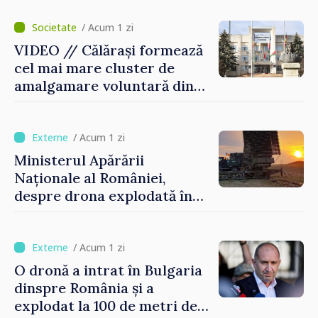
control vamal cu un scanner
performant
/ Acum 1 zi
VIDEO // Călărași formează
cel mai mare cluster de
amalgamare voluntară din
Republica Moldova. Consiliul
orășenesc a aprobat decizia
finală
/ Acum 1 zi
Ministerul Apărării
Naționale al României,
despre drona explodată în
Bulgaria: „Radarele noastre
nu au detectat niciun
vehicul aerian”
/ Acum 1 zi
O dronă a intrat în Bulgaria
dinspre România și a
explodat la 100 de metri de