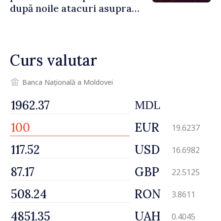
după noile atacuri asupra
Ucrainei
Curs valutar
Banca Națională a Moldovei
MDL
EUR
19.6237
USD
16.6982
GBP
22.5125
RON
3.8611
UAH
0.4045