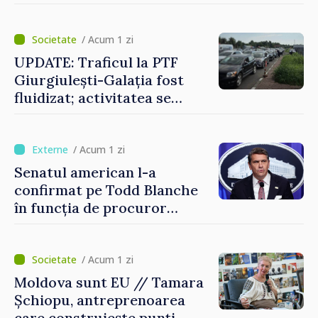
graniță
/ Acum 1 zi
UPDATE: Traficul la PTF
Giurgiulești-Galația fost
fluidizat; activitatea se
desfășoară în condiții
normale
/ Acum 1 zi
Senatul american l-a
confirmat pe Todd Blanche
în funcția de procuror
general al Statelor Unite
/ Acum 1 zi
Moldova sunt EU // Tamara
Șchiopu, antreprenoarea
care construiește punți