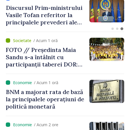
The Washington Post: Mai
multe state europene refuză
să transfere rachete Patriot
Ucrainei
/ Acum 1 oră
FOTO // Președinta Maia
Sandu s-a întâlnit cu
participanții taberei DOR:
„Legătura lor cu țara
noastră rămâne puternică”
/ Acum 1 oră
BNM a majorat rata de bază
la principalele operațiuni de
politică monetară
/ Acum 2 ore