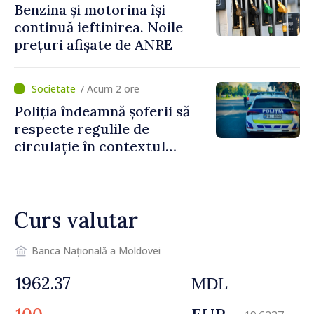
Benzina și motorina își
continuă ieftinirea. Noile
prețuri afișate de ANRE
/ Acum 2 ore
Poliția îndeamnă șoferii să
respecte regulile de
circulație în contextul
intensificării traficului din
perioada concediilor
Curs valutar
Banca Națională a Moldovei
MDL