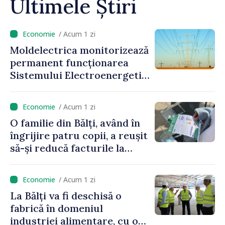
Ultimele Știri
/ Acum 1 zi
Moldelectrica monitorizează
permanent funcționarea
Sistemului Electroenergetic
Național, în contextul
deficitului estimat de
/ Acum 1 zi
energie
O familie din Bălți, având în
îngrijire patru copii, a reușit
să-și reducă facturile la
energie prin sprijinul oferit
de Programul EcoVoucher
/ Acum 1 zi
La Bălți va fi deschisă o
fabrică în domeniul
industriei alimentare, cu o