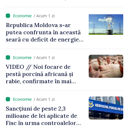
investiție de 315 milioane de
lei
/ Acum 1 zi
Republica Moldova s-ar
putea confrunta în această
seară cu deficit de energie
din cauza situației din
regiune. Autoritățile
/ Acum 1 zi
îndeamnă cetățenii să
VIDEO // Noi focare de
economisească
pestă porcină africană și
electricitatea
rabie, confirmate în mai
multe raioane ale țării
/ Acum 1 zi
Sancțiuni de peste 2,3
milioane de lei aplicate de
Fisc în urma controalelor