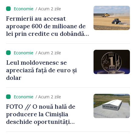
energetică a blocurilor
/ Acum 2 zile
locative
Fermierii au accesat
aproape 600 de milioane de
lei prin credite cu dobândă
redusă
/ Acum 2 zile
Leul moldovenesc se
apreciază față de euro și
dolar
/ Acum 2 zile
FOTO // O nouă hală de
producere la Cimișlia
deschide oportunități
pentru antreprenorii din