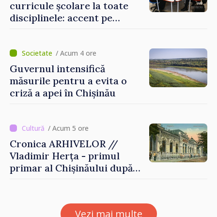
curricule școlare la toate
disciplinele: accent pe
dezvoltarea gândirii critice
și folosirea cunoștințelor în
situații reale
/ Acum 4 ore
Guvernul intensifică
măsurile pentru a evita o
criză a apei în Chișinău
/ Acum 5 ore
Cronica ARHIVELOR //
Vladimir Herța - primul
primar al Chișinăului după
Unirea Basarabiei cu
România
Vezi mai multe