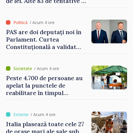
de lei. Alte 83 de tentative au
fost dejucate
/ Acum 4 ore
PAS are doi deputați noi în
Parlament. Curtea
Constituțională a validat
mandatele
/ Acum 4 ore
Peste 4.700 de persoane au
apelat la punctele de
reabilitare în timpul
caniculei
/ Acum 4 ore
Italia plasează toate cele 27
de oraşe mari ale sale sub