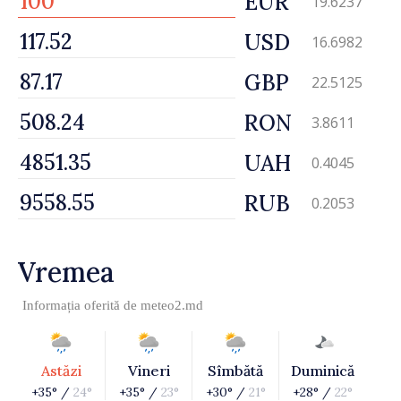
EUR
19.6237
USD
16.6982
GBP
22.5125
RON
3.8611
UAH
0.4045
RUB
0.2053
Vremea
Informația oferită de
meteo2.md
Astăzi
Vineri
Sîmbătă
Duminică
+35° /
24°
+35° /
23°
+30° /
21°
+28° /
22°