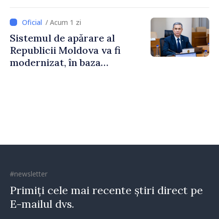
Vadul lui Vodă
/ Acum 1 zi
Sistemul de apărare al
Republicii Moldova va fi
modernizat, în baza
Programului de
implementare a Strategiei
Naționale de Apărare
#newsletter
Primiți cele mai recente știri direct pe
E-mailul dvs.