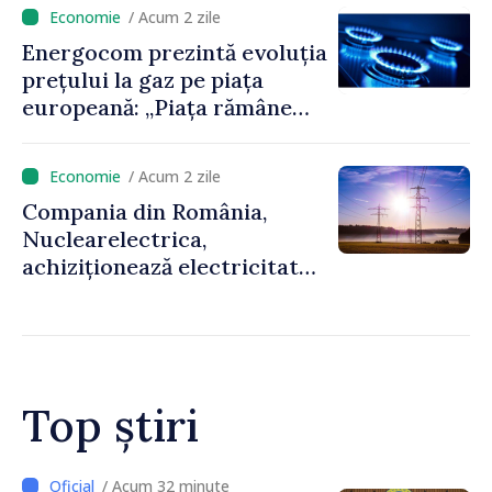
regiune
/ Acum 2 zile
Energocom prezintă evoluția
prețului la gaz pe piața
europeană: „Piața rămâne
sensibilă la evoluțiile
geopolitice”
/ Acum 2 zile
Compania din România,
Nuclearelectrica,
achiziționează electricitate
din Ucraina, cu sprijinul
furnizorului de energie din
Republica Moldova
Top știri
/ Acum 10 minute