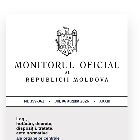
Nr. 359-362
Joi, 06 august 2026
XXXIII
Legi,
hotărâri, decrete,
dispoziții, tratate,
acte normative
ale organelor centrale