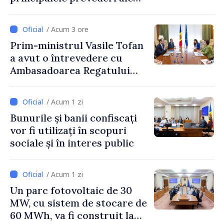
politicii fiscale pentru anul
2027
/ Acum 3 ore
Prim-ministrul Vasile Tofan
a avut o întrevedere cu
Ambasadoarea Regatului
Unit al Marii Britanii și
Irlandei de Nord, Fern
/ Acum 1 zi
Horine
Bunurile și banii confiscați
vor fi utilizați în scopuri
sociale și în interes public
/ Acum 1 zi
Un parc fotovoltaic de 30
MW, cu sistem de stocare de
60 MWh, va fi construit la