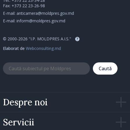
Tel.:
+373 22 23-34-28
Fax: +373 22 23-26-98
E-mail:
anticamera@moldpres.gov.md
E-mail:
inform@moldpres.gov.md
© 2000-2026 "I.P. MOLDPRES A.I.S."
?
Elaborat de
Webconsulting.md
Caută
Despre noi
Servicii