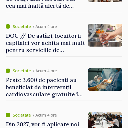
cea mai înaltă alertă de
caniculă
/ Acum 4 ore
DOC // De astăzi, locuitorii
capitalei vor achita mai mult
pentru serviciile de
alimentare cu apă și
canalizare
/ Acum 4 ore
Peste 3.600 de pacienți au
beneficiat de intervenții
cardiovasculare gratuite în
prima jumătate a anului
/ Acum 4 ore
Din 2027, vor fi aplicate noi