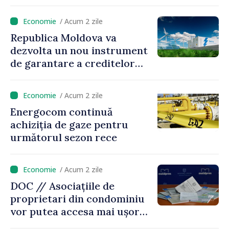
desfășurate în luna iulie
/ Acum 2 zile
Republica Moldova va
dezvolta un nou instrument
de garantare a creditelor
pentru investițiile în sisteme
de stocare a energiei
/ Acum 2 zile
Energocom continuă
achiziția de gaze pentru
următorul sezon rece
/ Acum 2 zile
DOC // Asociațiile de
proprietari din condominiu
vor putea accesa mai ușor
credite pentru renovarea