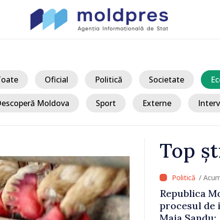
Toate
Oficial
Politică
Societate
Ec
escoperă Moldova
Sport
Externe
Interv
Top șt
/ Acum
upă vizita
Republica Mo
 Republica
procesul de 
ste rușinos
Maia Sandu: 