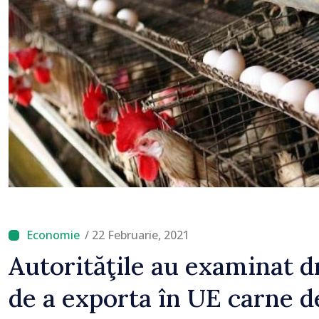
că oameni cu funcții îna
cunosc politica statului
/ 22 Februarie, 2021
Autorităţile au examinat 
de a exporta în UE carne d