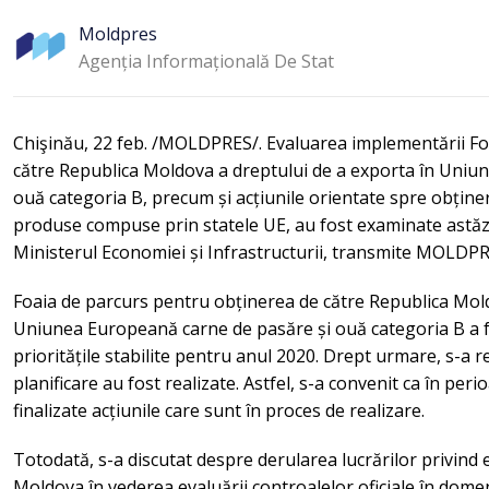
Moldpres
Agenția Informațională De Stat
Chişinău, 22 feb. /MOLDPRES/. Evaluarea implementării Fo
către Republica Moldova a dreptului de a exporta în Uniu
ouă categoria B, precum și acțiunile orientate spre obține
produse compuse prin statele UE, au fost examinate astăzi
Ministerul Economiei și Infrastructurii, transmite MOLDPR
Foaia de parcurs pentru obținerea de către Republica Mold
Uniunea Europeană carne de pasăre și ouă categoria B a fo
prioritățile stabilite pentru anul 2020. Drept urmare, s-a r
planificare au fost realizate. Astfel, s-a convenit ca în per
finalizate acțiunile care sunt în proces de realizare.
Totodată, s-a discutat despre derularea lucrărilor privind 
Moldova în vederea evaluării controalelor oficiale în dome