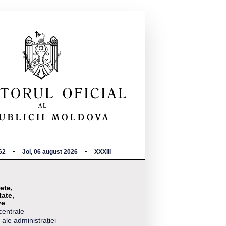
62
Joi, 06 august 2026
XXXIII
ete,
tate,
ve
centrale
 ale administrației