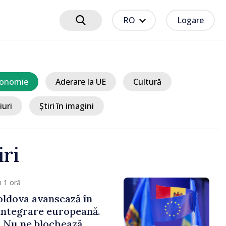
RO
Logare
onomie
Aderare la UE
Cultură
iuri
Știri în imagini
iri
 1 oră
ldova avansează în
integrare europeană.
„Nu ne blochează