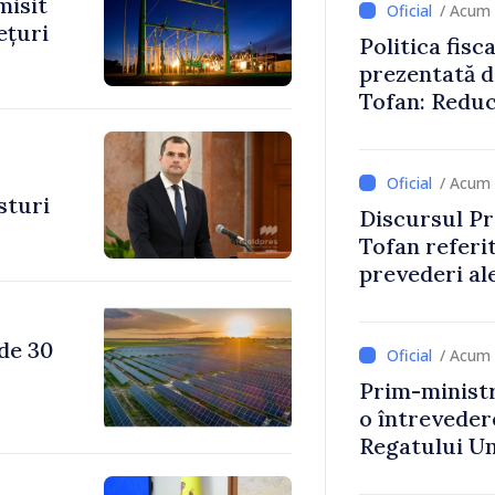
misit
/ Acum 
ețuri
Politica fisc
prezentată d
Tofan: Reduc
stimularea in
mai echitabi
/ Acum 
sturi
Discursul Pr
Tofan referit
prevederi ale
anul 2027
 de 30
/ Acum 
Prim-ministr
o întrevede
Regatului Uni
Irlandei de 