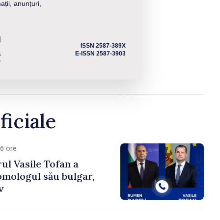
ații, anunțuri,
ISSN 2587-389X
E-ISSN 2587-3903
ficiale
6 ore
ul Vasile Tofan a
omologul său bulgar,
v