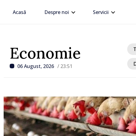
Acasă
Despre noi
Servicii
Economie
D
06 August, 2026
/ 23:51
/ Acum 1 oră
Sancțiuni disciplinare d
delegației talibanilor în
Moldova. Maia Sandu: „E