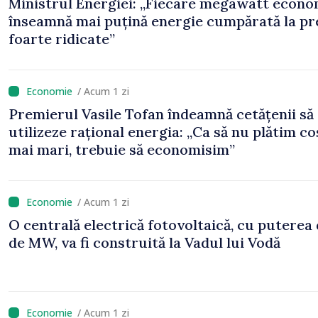
Ministrul Energiei: „Fiecare megawatt econo
înseamnă mai puțină energie cumpărată la pr
foarte ridicate”
/ Acum 1 zi
Premierul Vasile Tofan îndeamnă cetățenii să
utilizeze rațional energia: „Ca să nu plătim co
mai mari, trebuie să economisim”
/ Acum 1 zi
O centrală electrică fotovoltaică, cu puterea
de MW, va fi construită la Vadul lui Vodă
/ Acum 1 zi