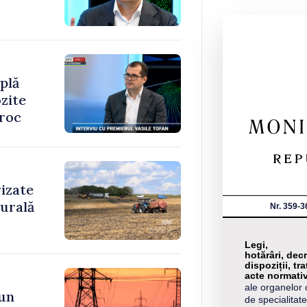
plă
zite
oroc
rizate
rurală
Nr. 359-3
Legi,
hotărâri, decr
dispoziții, tra
acte normati
ale organelor 
 un
de specialitate