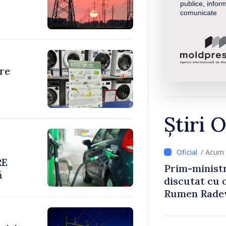
publice, inform
comunicate
re
Știri O
/ Acum 
RE
Prim-ministr
ă
discutat cu 
Rumen Rade