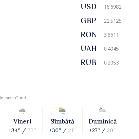
USD
16.6982
GBP
22.5125
RON
3.8611
UAH
0.4045
RUB
0.2053
 de
meteo2.md
Vineri
Sîmbătă
Duminică
+34° /
22°
+30° /
21°
+27° /
20°