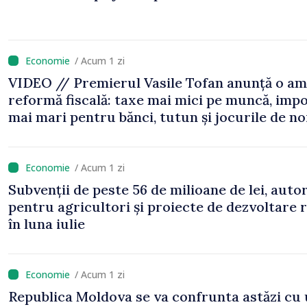
/ Acum 1 zi
VIDEO // Premierul Vasile Tofan anunță o am
reformă fiscală: taxe mai mici pe muncă, impo
mai mari pentru bănci, tutun și jocurile de n
/ Acum 1 zi
Subvenții de peste 56 de milioane de lei, auto
pentru agricultori și proiecte de dezvoltare 
în luna iulie
/ Acum 1 zi
Republica Moldova se va confrunta astăzi cu