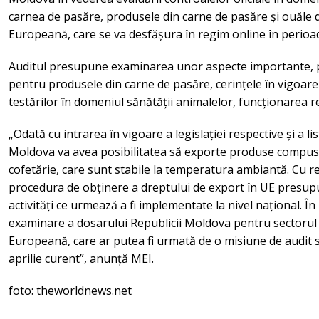
carnea de pasăre, produsele din carne de pasăre și ouăle 
Europeană, care se va desfășura în regim online în perioad
Auditul presupune examinarea unor aspecte importante, p
pentru produsele din carne de pasăre, cerințele în vigoare 
testărilor în domeniul sănătății animalelor, funcționarea re
„Odată cu intrarea în vigoare a legislației respective și a lis
Moldova va avea posibilitatea să exporte produse compuse
cofetărie, care sunt stabile la temperatura ambiantă. Cu re
procedura de obținere a dreptului de export în UE presup
activități ce urmează a fi implementate la nivel național. Î
examinare a dosarului Republicii Moldova pentru sectorul 
Europeană, care ar putea fi urmată de o misiune de audit si
aprilie curent”, anunță MEI.
foto: theworldnews.net