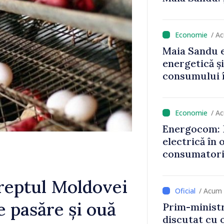
lte nu
niciun stat”
”
/ A
Maia Sandu e
energetică ș
consumului î
astfel putem
un nivel mai
/ A
Energocom: D
electrică în 
consumatorii
economiseas
dreptul Moldovei
/ Acum 
e pasăre și ouă
Prim-ministr
discutat cu 