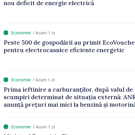
nou deficit de energie electrică
/ Acum 1 zi
Peste 500 de gospodării au primit EcoVouche
pentru electrocasnice eficiente energetic
/ Acum 1 zi
Prima ieftinire a carburanților, după valul de
scumpiri determinat de situația externă: AN
anunță prețuri mai mici la benzină și motorin
/ Acum 1 zi