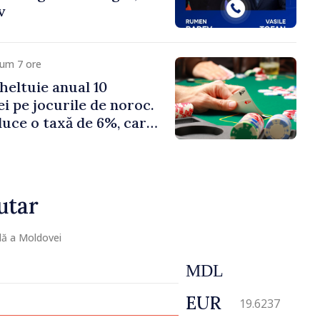
v
cum 7 ore
heltuie anual 10
ei pe jocurile de noroc.
duce o taxă de 6%, care
te 500 de milioane de
utar
lă a Moldovei
MDL
EUR
19.6237