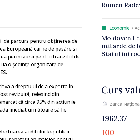
Rumen Rade
/ A
Moldovenii c
ii de parcurs pentru obținerea de
miliarde de l
nea Europeană carne de pasăre și
Statul intro
rea permisiunii pentru tranzitul de
va aduce pes
 la o ședință organizată de
lei la buget
ES.
ova a dreptului de a exporta în
Curs val
st revizuită, reieșind din
emarcat că circa 95% din acțiunile
Banca Naționa
ioada imediat următoare să fie
efectuarea auditului Republicii
niul sănătății animalelor pentru