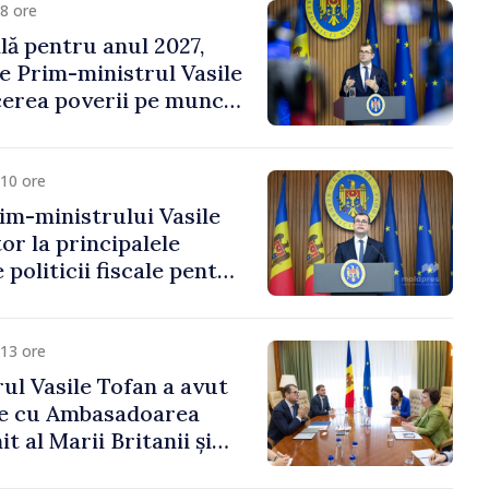
8 ore
ală pentru anul 2027,
e Prim-ministrul Vasile
erea poverii pe muncă,
vestițiilor și o taxare
lă
10 ore
im-ministrului Vasile
or la principalele
 politicii fiscale pentru
13 ore
ul Vasile Tofan a avut
re cu Ambasadoarea
t al Marii Britanii și
Nord, Fern Horine