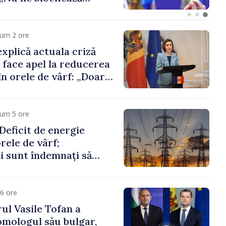
cum 2 ore
xplică actuala criză
i face apel la reducerea
n orele de vârf: „Doar
 menține prețurile la
 mic”
cum 5 ore
eficit de energie
orele de vârf;
 sunt îndemnați să
că
6 ore
ul Vasile Tofan a
omologul său bulgar,