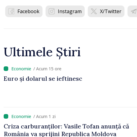
Facebook
Instagram
X/Twitter
Ultimele Știri
/ Acum 15 ore
Euro și dolarul se ieftinesc
/ Acum 1 zi
Criza carburanților: Vasile Tofan anunță că
România va sprijini Republica Moldova