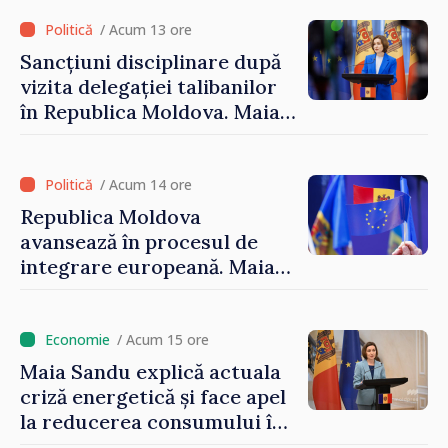
/ Acum 13 ore
Sancțiuni disciplinare după
vizita delegației talibanilor
în Republica Moldova. Maia
Sandu: „Este rușinos că
oameni cu funcții înalte nu
cunosc politica statului”
/ Acum 14 ore
Republica Moldova
avansează în procesul de
integrare europeană. Maia
Sandu: „Nu ne blochează
niciun stat”
/ Acum 15 ore
Maia Sandu explică actuala
criză energetică și face apel
la reducerea consumului în
orele de vârf: „Doar astfel