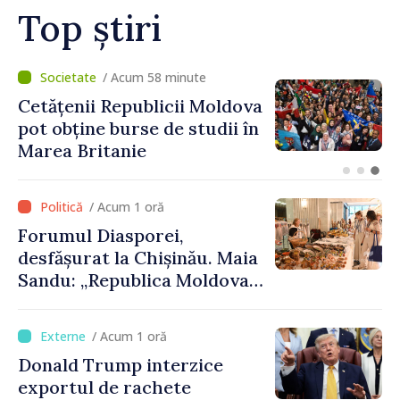
Top știri
/ Acum 32 minute
Speakerul Igor Grosu, la
Forumul Diasporei:
„Republica Moldova
demonstrează, prin cetățenii
săi de acasă și de peste
/ Acum 1 oră
hotare, că merită să devină
Forumul Diasporei,
parte a marii familii
desfășurat la Chișinău. Maia
europene”
Sandu: „Republica Moldova
avansează cu viteză spre UE,
iar diaspora poate juca un
/ Acum 1 oră
rol important în promovarea
Donald Trump interzice
și susținerea acestui
exportul de rachete
parcurs”