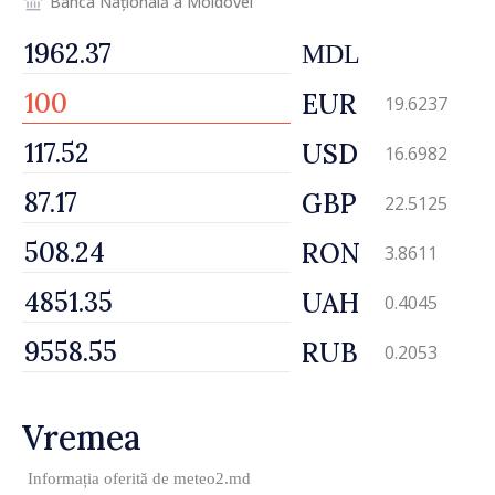
Banca Națională a Moldovei
MDL
EUR
19.6237
USD
16.6982
GBP
22.5125
RON
3.8611
UAH
0.4045
RUB
0.2053
Vremea
Informația oferită de
meteo2.md