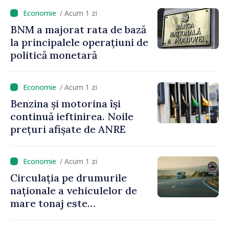
2027
/ Acum 1 zi
BNM a majorat rata de bază
la principalele operațiuni de
politică monetară
/ Acum 1 zi
Benzina și motorina își
continuă ieftinirea. Noile
prețuri afișate de ANRE
/ Acum 1 zi
Circulația pe drumurile
naționale a vehiculelor de
mare tonaj este
restricționată pe timp de
caniculă