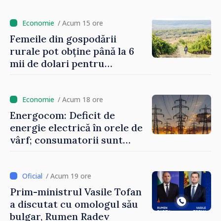
putem menține prețurile la
un nivel mai mic”
/ Acum 15 ore
Femeile din gospodării
rurale pot obține până la 6
mii de dolari pentru
investiții în afaceri verzi şi
durabile
/ Acum 18 ore
Energocom: Deficit de
energie electrică în orele de
vârf; consumatorii sunt
îndemnați să economisească
/ Acum 19 ore
Prim-ministrul Vasile Tofan
a discutat cu omologul său
bulgar, Rumen Radev