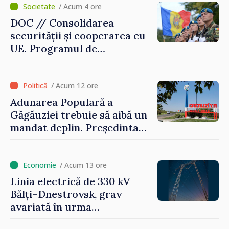
/ Acum 4 ore
DOC // Consolidarea
securității și cooperarea cu
UE. Programul de
implementare a Strategiei
Naționale de Apărare pentru
perioada 2024–2034,
/ Acum 12 ore
publicat în Monitorul Oficial
Adunarea Populară a
Găgăuziei trebuie să aibă un
mandat deplin. Președinta
Maia Sandu: „Alegerile să fie
libere și corecte””
/ Acum 13 ore
Linia electrică de 330 kV
Bălți–Dnestrovsk, grav
avariată în urma
calamităților naturale