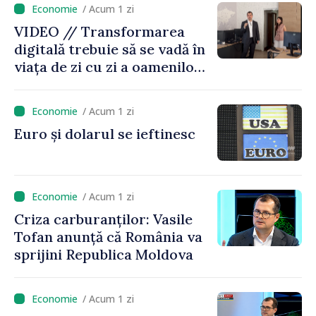
/ Acum 1 zi
VIDEO // Transformarea
digitală trebuie să se vadă în
viața de zi cu zi a oamenilor
și în modul în care
funcționează economia:
/ Acum 1 zi
premierul Vasile Tofan, în
Euro și dolarul se ieftinesc
vizită la AGE
/ Acum 1 zi
Criza carburanților: Vasile
Tofan anunță că România va
sprijini Republica Moldova
/ Acum 1 zi