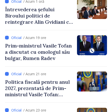
/ Acum 1 oră
Întrevederea șefului
Biroului politici de
reintegrare Alin Gvidiani cu
reprezentanții Misiunii
Comitetului Internațional al
/ Acum 19 ore
Crucii Roșii în Moldova
Prim-ministrul Vasile Tofan
a discutat cu omologul său
bulgar, Rumen Radev
/ Acum 21 ore
Politica fiscală pentru anul
2027, prezentată de Prim-
ministrul Vasile Tofan:
Reducerea poverii pe muncă,
stimularea investițiilor și o
/ Acum 23 ore