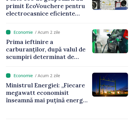
primit EcoVouchere pentru
electrocasnice eficiente
energetic
/ Acum 2 zile
Prima ieftinire a
carburanților, după valul de
scumpiri determinat de
situația externă: ANRE
anunță prețuri mai mici la
/ Acum 2 zile
benzină și motorină
Ministrul Energiei: „Fiecare
megawatt economisit
înseamnă mai puțină energie
cumpărată la prețuri foarte
ridicate”