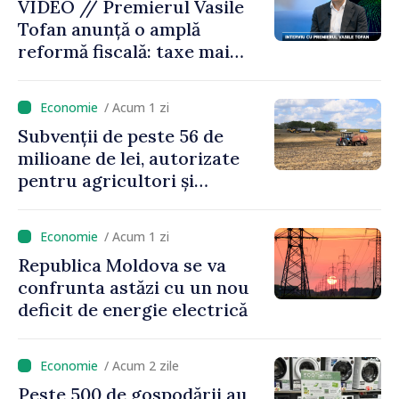
VIDEO // Premierul Vasile
Tofan anunță o amplă
reformă fiscală: taxe mai
mici pe muncă, impozite mai
mari pentru bănci, tutun și
/ Acum 1 zi
jocurile de noroc
Subvenții de peste 56 de
milioane de lei, autorizate
pentru agricultori și
proiecte de dezvoltare
rurală în luna iulie
/ Acum 1 zi
Republica Moldova se va
confrunta astăzi cu un nou
deficit de energie electrică
/ Acum 2 zile
Peste 500 de gospodării au