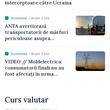
interceptoare către Ucraina
/ Acum 2 ore
ANTA avertizează
transportatorii de mărfuri
periculoase asupra
riscurilor sporite pe timp de
caniculă
/ Acum 2 ore
VIDEO // Moldelectrica:
consumatorii finali nu au
fost afectați în urma
avarierii Liniei Bălți–
Dnestrovsk. Lucrările de
reparație vor fi efectuate în
Curs valutar
regim prioritar