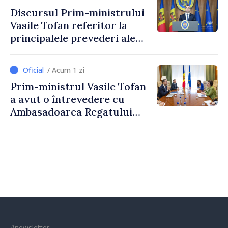
taxare mai echitabilă
Discursul Prim-ministrului
Vasile Tofan referitor la
principalele prevederi ale
politicii fiscale pentru anul
2027
/ Acum 1 zi
Prim-ministrul Vasile Tofan
a avut o întrevedere cu
Ambasadoarea Regatului
Unit al Marii Britanii și
Irlandei de Nord, Fern
Horine
#newsletter