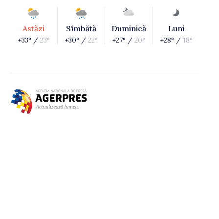
Astăzi
Sîmbătă
Duminică
Luni
+33° /
23°
+30° /
22°
+27° /
20°
+28° /
18°