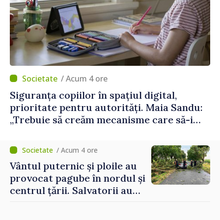
/ Acum 4 ore
Siguranța copiilor în spațiul digital,
prioritate pentru autorități. Maia Sandu:
„Trebuie să creăm mecanisme care să-i
protejeze”
/ Acum 4 ore
Vântul puternic și ploile au
provocat pagube în nordul și
centrul țării. Salvatorii au
intervenit în zece cazuri