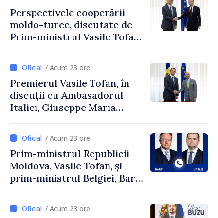
Perspectivele cooperării
moldo-turce, discutate de
Prim-ministrul Vasile Tofan
și Ambasadorul Turciei,
Uygar Mustafa Sertel
/ Acum 23 ore
Premierul Vasile Tofan, în
discuții cu Ambasadorul
Italiei, Giuseppe Maria
Perricone
/ Acum 23 ore
Prim-ministrul Republicii
Moldova, Vasile Tofan, și
prim-ministrul Belgiei, Bart
De Wever, au discutat
despre parcursul european
/ Acum 23 ore
al Republicii Moldova.