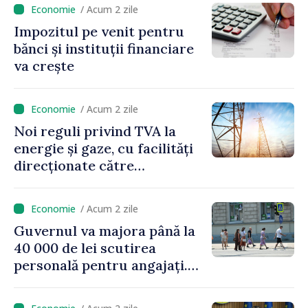
/ Acum 2 zile
Impozitul pe venit pentru
bănci și instituții financiare
va crește
/ Acum 2 zile
Noi reguli privind TVA la
energie și gaze, cu facilități
direcționate către
consumatorii vulnerabili
/ Acum 2 zile
Guvernul va majora până la
40 000 de lei scutirea
personală pentru angajați.
Vasile Tofan: „Aproape 800
de milioane de lei îi lăsăm