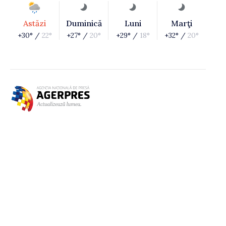
Astăzi
Duminică
Luni
Marţi
+30° /
22°
+27° /
20°
+29° /
18°
+32° /
20°