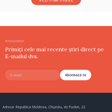
#newsletter
Primiți cele mai recente știri direct pe
E-mailul dvs.
Abonează-te
Adresa: Republica Moldova, Chișinău, str.Puskin, 22