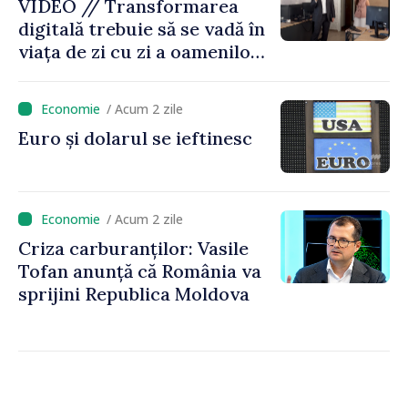
VIDEO // Transformarea
digitală trebuie să se vadă în
viața de zi cu zi a oamenilor
și în modul în care
funcționează economia:
/ Acum 2 zile
premierul Vasile Tofan, în
Euro și dolarul se ieftinesc
vizită la AGE
/ Acum 2 zile
Criza carburanților: Vasile
Tofan anunță că România va
sprijini Republica Moldova