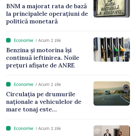
BNM a majorat rata de bază
la principalele operațiuni de
politică monetară
/ Acum 2 zile
Benzina și motorina își
continuă ieftinirea. Noile
prețuri afișate de ANRE
/ Acum 2 zile
Circulația pe drumurile
naționale a vehiculelor de
mare tonaj este
restricționată pe timp de
caniculă
/ Acum 2 zile