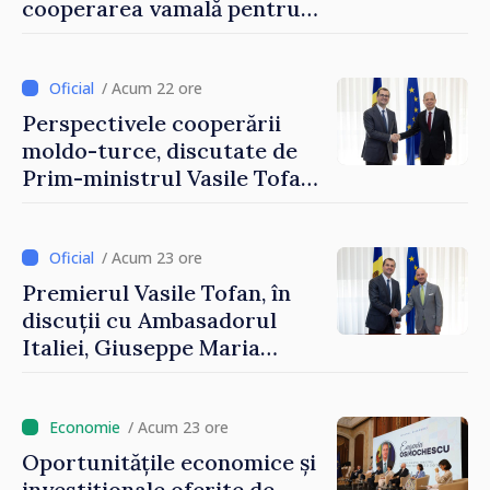
cooperarea vamală pentru
securizarea frontierei și
integrarea europeană.
Reuniune la Moghiliov-
/ Acum 22 ore
Podolsk
Perspectivele cooperării
moldo-turce, discutate de
Prim-ministrul Vasile Tofan
și Ambasadorul Turciei,
Uygar Mustafa Sertel
/ Acum 23 ore
Premierul Vasile Tofan, în
discuții cu Ambasadorul
Italiei, Giuseppe Maria
Perricone
/ Acum 23 ore
Oportunitățile economice și
investiționale oferite de