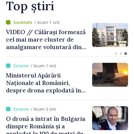
Top știri
/ Acum 17 minute
BTA: Tendința de scădere a
nivelului Dunării se menține,
iar situația hidrologică
rămâne dificilă
/ Acum 1 oră
Ministerul Apărării
Naționale al României,
despre drona explodată în
Bulgaria: „Radarele noastre
nu au detectat niciun
/ Acum 3 ore
vehicul aerian”
O dronă a intrat în Bulgaria
dinspre România și a
explodat la 100 de metri de