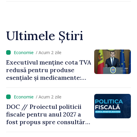
Ultimele Știri
/ Acum 2 zile
Executivul menține cota TVA
redusă pentru produse
esențiale și medicamente:
„Nu facem reformă fiscală
pe seama consumului de
/ Acum 2 zile
bază al oamenilor”
DOC // Proiectul politicii
fiscale pentru anul 2027 a
fost propus spre consultări
publice