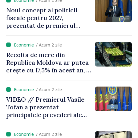
/ Acum 2 zile
oamenilor”
Noul concept al politicii
fiscale pentru 2027,
prezentat de premierul
Vasile Tofan: „Taxăm mai
puțin munca, stimulăm
/ Acum 2 zile
investițiile, taxăm viciile și
Recolta de mere din
echilibrăm taxarea
Republica Moldova ar putea
consumului”
crește cu 17,5% în acest an, în
timp ce producția din UE
este estimată în scădere
/ Acum 2 zile
VIDEO // Premierul Vasile
Tofan a prezentat
principalele prevederi ale
politicii fiscale pentru anul
2027
/ Acum 2 zile