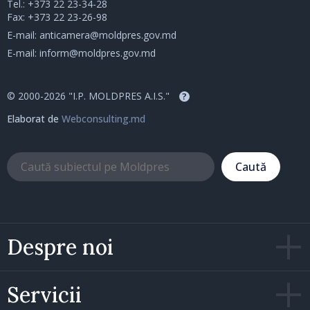
Tel.:
+373 22 23-34-28
Fax: +373 22 23-26-98
E-mail:
anticamera@moldpres.gov.md
E-mail:
inform@moldpres.gov.md
© 2000-2026 "I.P. MOLDPRES A.I.S."
?
Elaborat de
Webconsulting.md
Caută
Despre noi
Servicii