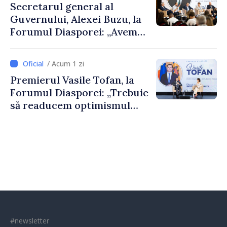
Secretarul general al
Guvernului, Alexei Buzu, la
Forumul Diasporei: „Avem
nevoie de fiecare dintre
dumneavoastră pentru a
/ Acum 1 zi
construi comunități mai
Premierul Vasile Tofan, la
puternice”
Forumul Diasporei: „Trebuie
să readucem optimismul
oamenilor și încrederea că
Republica Moldova merge în
direcția corectă”
#newsletter