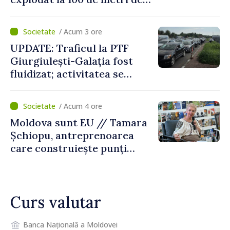
graniță
/ Acum 3 ore
UPDATE: Traficul la PTF
Giurgiulești-Galația fost
fluidizat; activitatea se
desfășoară în condiții
normale
/ Acum 4 ore
Moldova sunt EU // Tamara
Șchiopu, antreprenoarea
care construiește punți
între Marea Britanie și
Republica Moldova
Curs valutar
Banca Națională a Moldovei