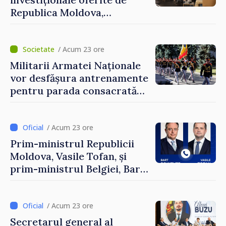
Republica Moldova,
prezentate de vicepremierul
Eugeniu Osmochescu, la
Forumul Diasporei
/ Acum 23 ore
Militarii Armatei Naționale
vor desfășura antrenamente
pentru parada consacrată
Zilei Independenței
/ Acum 23 ore
Prim-ministrul Republicii
Moldova, Vasile Tofan, și
prim-ministrul Belgiei, Bart
De Wever, au discutat
despre parcursul european
al Republicii Moldova.
/ Acum 23 ore
Secretarul general al