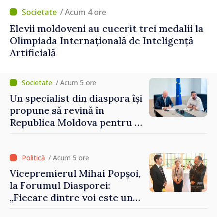
/ Acum 4 ore
Elevii moldoveni au cucerit trei medalii la
Olimpiada Internațională de Inteligență
Artificială
/ Acum 5 ore
Un specialist din diaspora își
propune să revină în
Republica Moldova pentru a
contribui la dezvoltarea
registrului naval național
/ Acum 5 ore
Vicepremierul Mihai Popșoi,
la Forumul Diasporei:
„Fiecare dintre voi este un
ambasador al țării noastre și