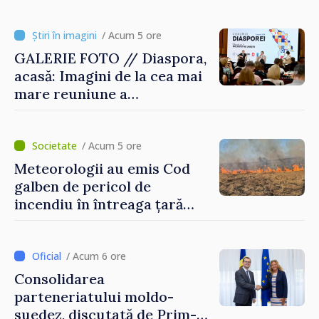
rezervat volumele
/ Acum 5 ore
GALERIE FOTO // Diaspora,
acasă: Imagini de la cea mai
mare reuniune a
moldovenilor de peste
hotare
/ Acum 5 ore
Meteorologii au emis Cod
galben de pericol de
incendiu în întreaga țară
până pe 14 august
/ Acum 6 ore
Consolidarea
parteneriatului moldo-
suedez, discutată de Prim-