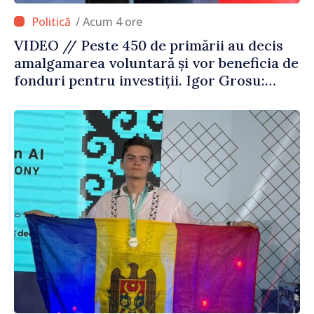
/ Acum 4 ore
VIDEO // Peste 450 de primării au decis
amalgamarea voluntară și vor beneficia de
fonduri pentru investiții. Igor Grosu:
„Este important să depășim blocajele și să
dăm o șansă localităților să se dezvolte”