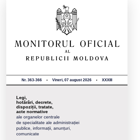
Nr. 363-366
Vineri, 07 august 2026
XXXIII
Legi,
hotărâri, decrete,
dispoziții, tratate,
acte normative
ale organelor centrale
de specialitate ale administrației
publice, informații, anunțuri,
comunicate