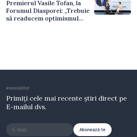
Premierul Vasile Tofan, la
puternice”
Forumul Diasporei: „Trebuie
să readucem optimismul
oamenilor și încrederea că
Republica Moldova merge în
direcția corectă”
#newsletter
Primiți cele mai recente știri direct pe
E-mailul dvs.
Abonează-te