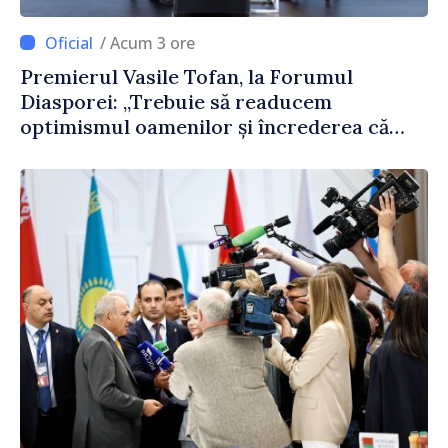
/ Acum 3 ore
Premierul Vasile Tofan, la Forumul
Diasporei: „Trebuie să readucem
optimismul oamenilor și încrederea că
Republica Moldova merge în direcția
corectă”