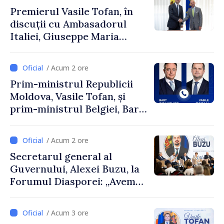
Premierul Vasile Tofan, în
discuții cu Ambasadorul
Italiei, Giuseppe Maria
Perricone
/ Acum 2 ore
Prim-ministrul Republicii
Moldova, Vasile Tofan, și
prim-ministrul Belgiei, Bart
De Wever, au discutat
despre parcursul european
/ Acum 2 ore
al Republicii Moldova.
Secretarul general al
Guvernului, Alexei Buzu, la
Forumul Diasporei: „Avem
nevoie de fiecare dintre
dumneavoastră pentru a
/ Acum 3 ore
construi comunități mai