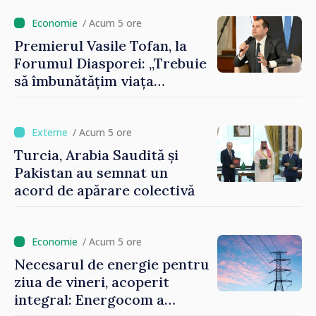
contribuie la promovarea
imaginii Republicii Moldova”
/ Acum 5 ore
Premierul Vasile Tofan, la
Forumul Diasporei: „Trebuie
să îmbunătățim viața
oamenilor și să repornim
motoarele economiei”
/ Acum 5 ore
Turcia, Arabia Saudită și
Pakistan au semnat un
acord de apărare colectivă
/ Acum 5 ore
Necesarul de energie pentru
ziua de vineri, acoperit
integral: Energocom a