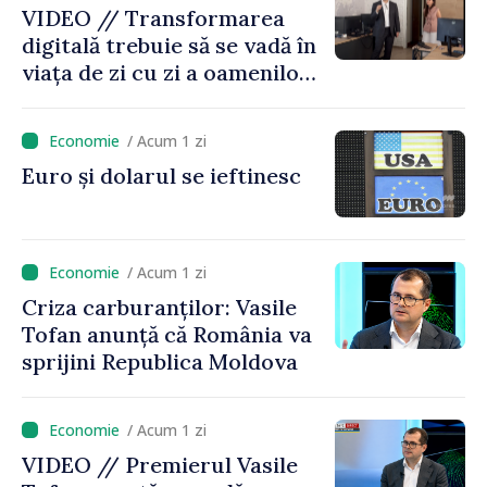
VIDEO // Transformarea
digitală trebuie să se vadă în
viața de zi cu zi a oamenilor
și în modul în care
funcționează economia:
/ Acum 1 zi
premierul Vasile Tofan, în
Euro și dolarul se ieftinesc
vizită la AGE
/ Acum 1 zi
Criza carburanților: Vasile
Tofan anunță că România va
sprijini Republica Moldova
/ Acum 1 zi
VIDEO // Premierul Vasile