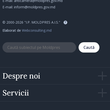
E-mail:
anticamera@moldpres.gov.md
E-mail:
inform@moldpres.gov.md
© 2000-2026 "I.P. MOLDPRES A.I.S."
?
Elaborat de
Webconsulting.md
Caută
Despre noi
Servicii