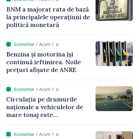
BNM a majorat rata de bază
la principalele operațiuni de
politică monetară
/ Acum 1 zi
Benzina și motorina își
continuă ieftinirea. Noile
prețuri afișate de ANRE
/ Acum 1 zi
Circulația pe drumurile
naționale a vehiculelor de
mare tonaj este
restricționată pe timp de
caniculă
/ Acum 1 zi