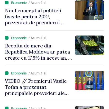
/ Acum 1 zi
oamenilor”
Noul concept al politicii
fiscale pentru 2027,
prezentat de premierul
Vasile Tofan: „Taxăm mai
puțin munca, stimulăm
/ Acum 1 zi
investițiile, taxăm viciile și
Recolta de mere din
echilibrăm taxarea
Republica Moldova ar putea
consumului”
crește cu 17,5% în acest an, în
timp ce producția din UE
este estimată în scădere
/ Acum 1 zi
VIDEO // Premierul Vasile
Tofan a prezentat
principalele prevederi ale
politicii fiscale pentru anul
2027
/ Acum 1 zi