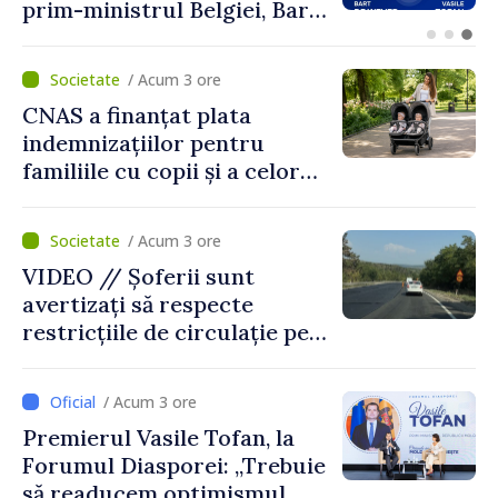
prim-ministrul Belgiei, Bart
De Wever, au discutat
despre parcursul european
/ Acum 3 ore
al Republicii Moldova.
CNAS a finanțat plata
indemnizațiilor pentru
familiile cu copii și a celor
pentru incapacitate
temporară de muncă
/ Acum 3 ore
VIDEO // Șoferii sunt
avertizați să respecte
restricțiile de circulație pe
drumul R3, unde se
desfășoară lucrări de
/ Acum 3 ore
reparație
Premierul Vasile Tofan, la
Forumul Diasporei: „Trebuie
să readucem optimismul