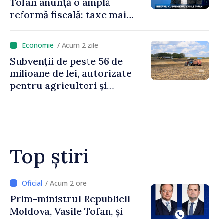
Tofan anunță o amplă
reformă fiscală: taxe mai
mici pe muncă, impozite mai
mari pentru bănci, tutun și
/ Acum 2 zile
jocurile de noroc
Subvenții de peste 56 de
milioane de lei, autorizate
pentru agricultori și
proiecte de dezvoltare
rurală în luna iulie
Top știri
/ Acum 2 ore
Prim-ministrul Republicii
Moldova, Vasile Tofan, și