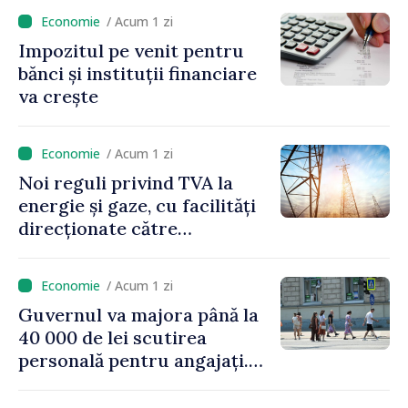
/ Acum 1 zi
Impozitul pe venit pentru
bănci și instituții financiare
va crește
/ Acum 1 zi
Noi reguli privind TVA la
energie și gaze, cu facilități
direcționate către
consumatorii vulnerabili
/ Acum 1 zi
Guvernul va majora până la
40 000 de lei scutirea
personală pentru angajați.
Vasile Tofan: „Aproape 800
de milioane de lei îi lăsăm