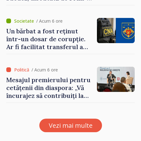
ministrul Vasile Tofan și
Ambasadoarea Suediei,
Petra Lärke
/ Acum 6 ore
Un bărbat a fost reținut
într-un dosar de corupție.
Ar fi facilitat transferul a
60.000 de dolari prin
portofele electronice
/ Acum 6 ore
Mesajul premierului pentru
cetățenii din diaspora: „Vă
încurajez să contribuiți la
dezvoltarea Republicii
Moldova”
Vezi mai multe