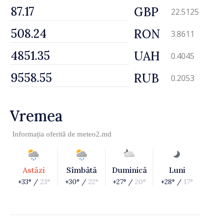
GBP
22.5125
RON
3.8611
UAH
0.4045
RUB
0.2053
Vremea
Informația oferită de
meteo2.md
Astăzi
Sîmbătă
Duminică
Luni
+33° /
23°
+30° /
22°
+27° /
20°
+28° /
17°