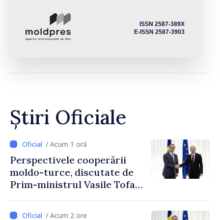
ISSN 2587-389X
E-ISSN 2587-3903
Știri Oficiale
/ Acum 1 oră
Perspectivele cooperării
moldo-turce, discutate de
Prim-ministrul Vasile Tofan
și Ambasadorul Turciei,
Uygar Mustafa Sertel
/ Acum 2 ore