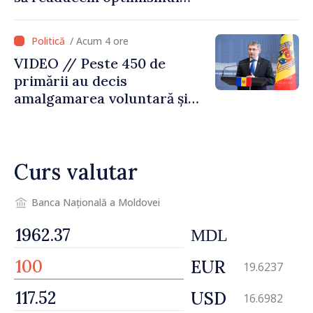
oamenilor și încrederea că
Republica Moldova merge în
/ Acum 4 ore
direcția corectă”
VIDEO // Peste 450 de
primării au decis
amalgamarea voluntară și
vor beneficia de fonduri
pentru investiții. Igor
Grosu: „Este important să
Curs valutar
depășim blocajele și să dăm o
șansă localităților să se
dezvolte”
Banca Națională a Moldovei
MDL
EUR
19.6237
USD
16.6982