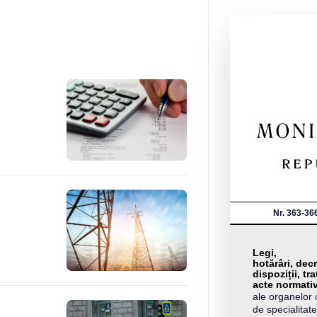
Nr. 363-36
Legi,
hotărâri, decr
dispoziții, tra
acte normati
ale organelor 
de specialitate