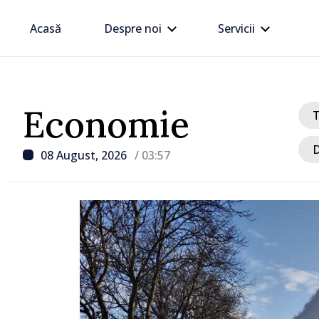
Acasă
Despre noi
Servicii
Economie
D
08 August, 2026
/ 03:57
/ Acum 7 ore
Zelenski a ajuns în Serbi
sa vizită în acest stat ali
tradițional al Rusiei du