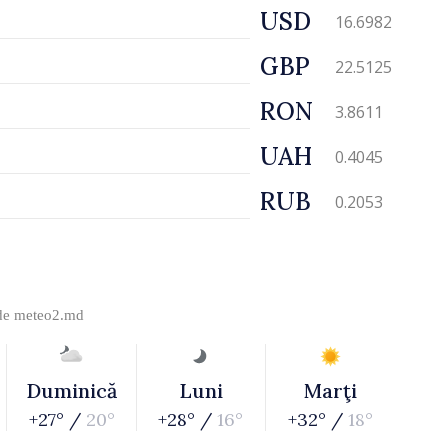
USD
16.6982
GBP
22.5125
RON
3.8611
UAH
0.4045
RUB
0.2053
 de
meteo2.md
Duminică
Luni
Marţi
+27° /
20°
+28° /
16°
+32° /
18°