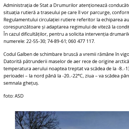
Administrația de Stat a Drumurilor atenționează conducăt
situația rutieră a traseului pe care îl vor parcurge, conf
Regulamentului circulației rutiere referitor la echiparea a
corespunzătoare și adaptarea regimului de viteză la condiţii
În cazul dificultăților, pentru a solicita intervenția drumarilo
numerele: 22-55-30; 74-89-61; 060 477 117.
Codul Galben de schimbare bruscă a vremii rămâne în vigo
Datorită pătrunderii maselor de aer rece de origine arctică
temperatura aerului noaptea treptat va scădea de la -8..-13
perioadei – la nord până la -20..-22°C, ziua – va scădea pân
semnala ghețuș.
foto: ASD