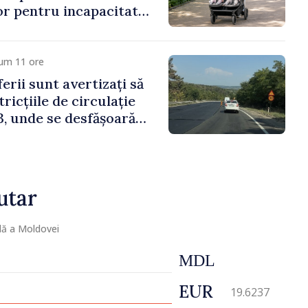
lor pentru incapacitate
e muncă
cum 11 ore
erii sunt avertizați să
ricțiile de circulație
, unde se desfășoară
parație
utar
lă a Moldovei
MDL
EUR
19.6237