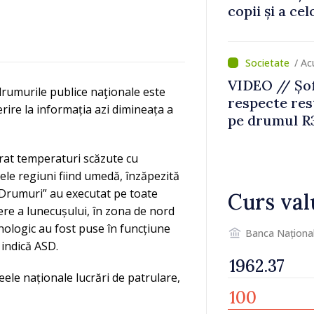
copii și a ce
temporară d
/ A
VIDEO // Șof
drumurile publice naţionale este
respecte rest
rire la informația azi dimineața a
pe drumul R3
lucrări de re
strat temperaturi scăzute cu
ele regiuni fiind umedă, înzăpezită
A "Drumuri” au executat pe toate
Curs val
ere a lunecușului, în zona de nord
hnologic au fost puse în funcțiune
Banca Naționa
 indică ASD.
ele naționale lucrări de patrulare,