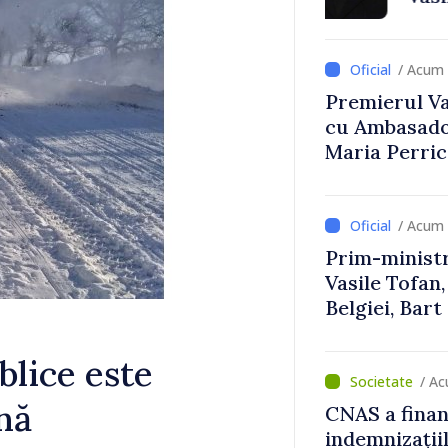
Uygar Musta
/ Acum 
Premierul Vas
cu Ambasador
Maria Perri
/ Acum 
Prim-ministr
Vasile Tofan,
Belgiei, Bar
despre parcu
Republicii M
blice este
/ A
rnă
CNAS a finan
indemnizațiil