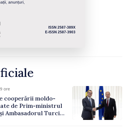
ații, anunțuri,
ISSN 2587-389X
E-ISSN 2587-3903
ficiale
9 ore
e cooperării moldo-
tate de Prim-ministrul
 și Ambasadorul Turciei,
fa Sertel