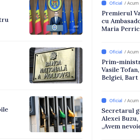
/ Acum 
Premierul Vas
ntru
cu Ambasador
Maria Perri
/ Acum 
Prim-ministr
Vasile Tofan,
Belgiei, Bar
despre parcu
Republicii M
/ Acum 
ile
Secretarul g
Alexei Buzu,
„Avem nevoie
dumneavoast