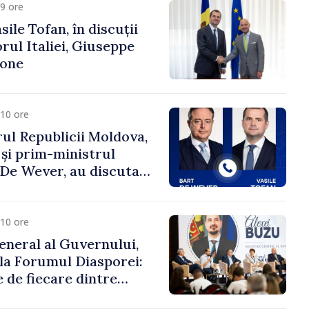
9 ore
ile Tofan, în discuții
ul Italiei, Giuseppe
cone
10 ore
ul Republicii Moldova,
 și prim-ministrul
t De Wever, au discutat
rsul european al
oldova.
10 ore
eneral al Guvernului,
 la Forumul Diasporei:
 de fiecare dintre
ră pentru a construi