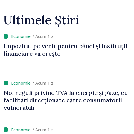
Ultimele Știri
/ Acum 1 zi
Impozitul pe venit pentru bănci și instituții
financiare va crește
/ Acum 1 zi
Noi reguli privind TVA la energie și gaze, cu
facilități direcționate către consumatorii
vulnerabili
/ Acum 1 zi