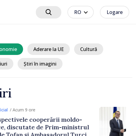
RO
Logare
onomie
Aderare la UE
Cultură
iuri
Știri în imagini
iri
9 ore
e cooperării moldo-
tate de Prim-ministrul
 și Ambasadorul Turciei,