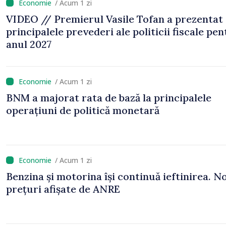
/ Acum 1 zi
VIDEO // Premierul Vasile Tofan a prezentat
principalele prevederi ale politicii fiscale pe
anul 2027
/ Acum 1 zi
BNM a majorat rata de bază la principalele
operațiuni de politică monetară
/ Acum 1 zi
Benzina și motorina își continuă ieftinirea. No
prețuri afișate de ANRE