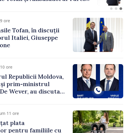
fa Sertel
9 ore
ile Tofan, în discuții
ul Italiei, Giuseppe
cone
10 ore
ul Republicii Moldova,
 și prim-ministrul
t De Wever, au discutat
rsul european al
oldova.
cum 11 ore
țat plata
or pentru familiile cu