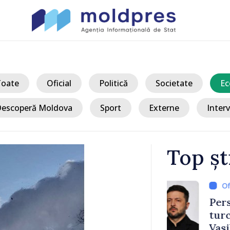
Toate
Oficial
Politică
Societate
Ec
escoperă Moldova
Sport
Externe
Interv
Top șt
/ Acum 
a, în prima
Perspectivel
at
turce, discu
pă 2022
Vasile Tofan