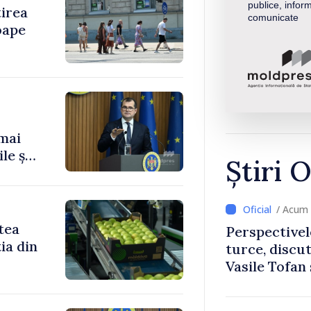
publice, inform
tirea
comunicate
oape
 mai
le și
Știri O
/ Acum 
tea
Perspectivel
ia din
turce, discu
Vasile Tofan
Uygar Musta