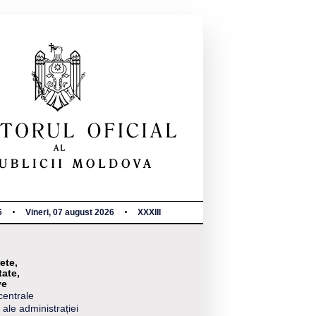
6
Vineri, 07 august 2026
XXXIII
ete,
tate,
ve
centrale
 ale administrației