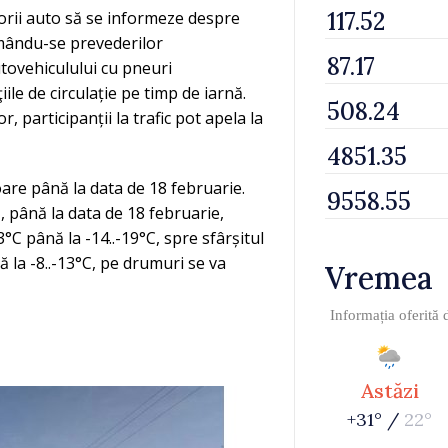
orii auto să se informeze despre
ormându-se prevederilor
utovehiculului cu pneuri
le de circulație pe timp de iarnă.
r, participanții la trafic pot apela la
are până la data de 18 februarie.
, până la data de 18 februarie,
°C până la -14..-19°C, spre sfârșitul
ă la -8..-13°C, pe drumuri se va
Vremea
Informația oferită
Astăzi
+31° /
22°