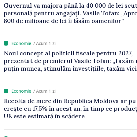
Guvernul va majora până la 40 000 de lei scu
personală pentru angajați. Vasile Tofan: „Apr
800 de milioane de lei îi lăsăm oamenilor”
/ Acum 1 zi
Noul concept al politicii fiscale pentru 2027,
prezentat de premierul Vasile Tofan: „Taxăm
puțin munca, stimulăm investițiile, taxăm vicii
echilibrăm taxarea consumului”
/ Acum 1 zi
Recolta de mere din Republica Moldova ar pu
crește cu 17,5% în acest an, în timp ce producț
UE este estimată în scădere