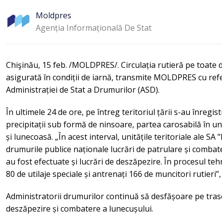
Moldpres
Agenția Informațională De Stat
Chişinău, 15 feb. /MOLDPRES/. Circulația rutieră pe toate 
asigurată în condiții de iarnă, transmite MOLDPRES cu refe
Administrației de Stat a Drumurilor (ASD).
În ultimele 24 de ore, pe întreg teritoriul țării s-au înregi
precipitații sub formă de ninsoare, partea carosabilă în un
și lunecoasă. „În acest interval, unitățile teritoriale ale S
drumurile publice naționale lucrări de patrulare și combat
au fost efectuate și lucrări de deszăpezire. În procesul te
80 de utilaje speciale și antrenați 166 de muncitori rutieri”,
Administratorii drumurilor continuă să desfășoare pe trase
deszăpezire și combatere a lunecușului.