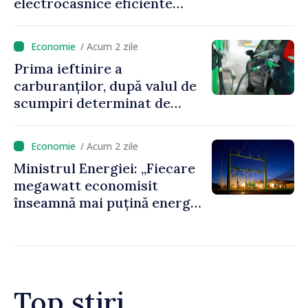
electrocasnice eficiente
energetic
/ Acum 2 zile
Prima ieftinire a
carburanților, după valul de
scumpiri determinat de
situația externă: ANRE
anunță prețuri mai mici la
/ Acum 2 zile
benzină și motorină
Ministrul Energiei: „Fiecare
megawatt economisit
înseamnă mai puțină energie
cumpărată la prețuri foarte
ridicate”
Top știri