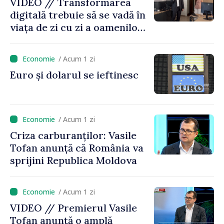
VIDEO // Transformarea
digitală trebuie să se vadă în
viața de zi cu zi a oamenilor
și în modul în care
funcționează economia:
/ Acum 1 zi
premierul Vasile Tofan, în
Euro și dolarul se ieftinesc
vizită la AGE
/ Acum 1 zi
Criza carburanților: Vasile
Tofan anunță că România va
sprijini Republica Moldova
/ Acum 1 zi
VIDEO // Premierul Vasile
Tofan anunță o amplă