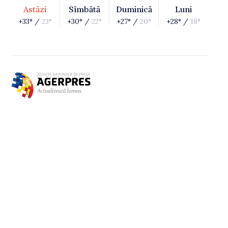
Astăzi
Sîmbătă
Duminică
Luni
+33° /
23°
+30° /
22°
+27° /
20°
+28° /
18°