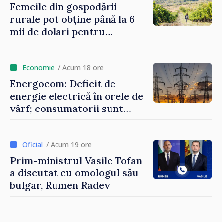
Femeile din gospodării
rurale pot obține până la 6
mii de dolari pentru
investiții în afaceri verzi şi
durabile
/ Acum 18 ore
Energocom: Deficit de
energie electrică în orele de
vârf; consumatorii sunt
îndemnați să economisească
/ Acum 19 ore
Prim-ministrul Vasile Tofan
a discutat cu omologul său
bulgar, Rumen Radev