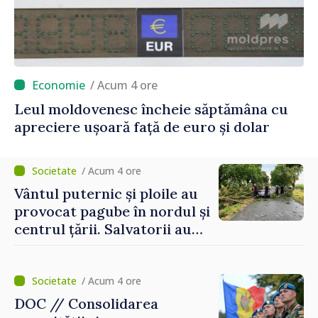
/ Acum 4 ore
Leul moldovenesc încheie săptămâna cu
apreciere ușoară față de euro și dolar
/ Acum 4 ore
Vântul puternic și ploile au
provocat pagube în nordul și
centrul țării. Salvatorii au
intervenit în zece cazuri
/ Acum 4 ore
DOC // Consolidarea