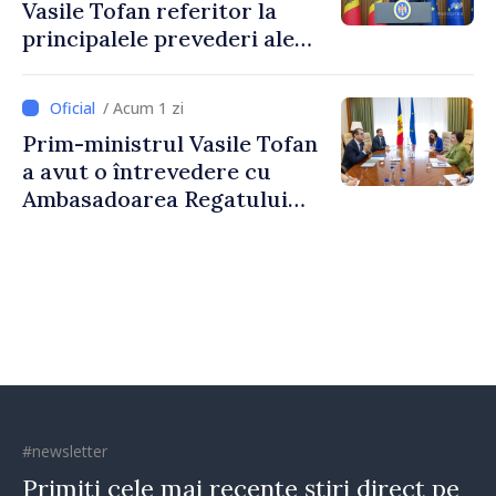
Vasile Tofan referitor la
principalele prevederi ale
politicii fiscale pentru anul
2027
/ Acum 1 zi
Prim-ministrul Vasile Tofan
a avut o întrevedere cu
Ambasadoarea Regatului
Unit al Marii Britanii și
Irlandei de Nord, Fern
Horine
#newsletter
Primiți cele mai recente știri direct pe