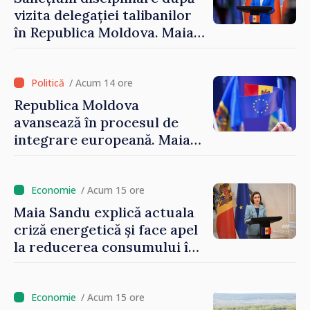
vizita delegației talibanilor
în Republica Moldova. Maia
Sandu: „Este rușinos că
oameni cu funcții înalte nu
cunosc politica statului”
/ Acum 14 ore
Republica Moldova
avansează în procesul de
integrare europeană. Maia
Sandu: „Nu ne blochează
niciun stat”
/ Acum 15 ore
Maia Sandu explică actuala
criză energetică și face apel
la reducerea consumului în
orele de vârf: „Doar astfel
putem menține prețurile la
un nivel mai mic”
/ Acum 15 ore