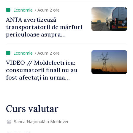
/ Acum 2 ore
ANTA avertizează
transportatorii de mărfuri
periculoase asupra
riscurilor sporite pe timp de
caniculă
/ Acum 2 ore
VIDEO // Moldelectrica:
consumatorii finali nu au
fost afectați în urma
avarierii Liniei Bălți–
Dnestrovsk. Lucrările de
reparație vor fi efectuate în
Curs valutar
regim prioritar
Banca Națională a Moldovei