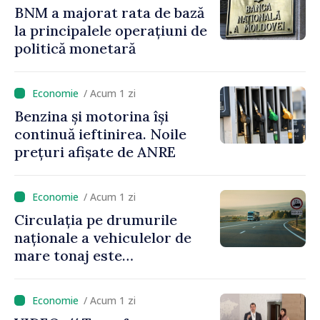
BNM a majorat rata de bază
la principalele operațiuni de
politică monetară
/ Acum 1 zi
Benzina și motorina își
continuă ieftinirea. Noile
prețuri afișate de ANRE
/ Acum 1 zi
Circulația pe drumurile
naționale a vehiculelor de
mare tonaj este
restricționată pe timp de
caniculă
/ Acum 1 zi