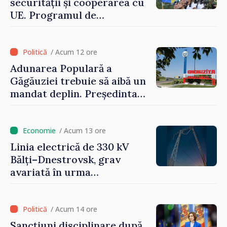
securității și cooperarea cu
UE. Programul de
implementare a Strategiei
Naționale de Apărare pentru
perioada 2024–2034,
/ Acum 12 ore
publicat în Monitorul Oficial
Adunarea Populară a
Găgăuziei trebuie să aibă un
mandat deplin. Președinta
Maia Sandu: „Alegerile să fie
libere și corecte””
/ Acum 13 ore
Linia electrică de 330 kV
Bălți–Dnestrovsk, grav
avariată în urma
calamităților naturale
/ Acum 14 ore
Sancțiuni disciplinare după