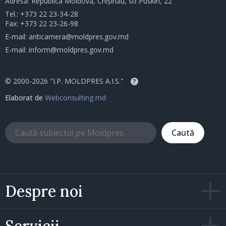
Adresa: Republica Moldova, Chișinău, str.Puskin, 22
Tel.:
+373 22 23-34-28
Fax: +373 22 23-26-98
E-mail:
anticamera@moldpres.gov.md
E-mail:
inform@moldpres.gov.md
© 2000-2026 "I.P. MOLDPRES A.I.S."
?
Elaborat de
Webconsulting.md
Caută
Despre noi