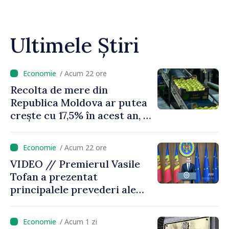
Ultimele Știri
/ Acum 22 ore
Recolta de mere din
Republica Moldova ar putea
crește cu 17,5% în acest an, în
timp ce producția din UE
este estimată în scădere
/ Acum 22 ore
VIDEO // Premierul Vasile
Tofan a prezentat
principalele prevederi ale
politicii fiscale pentru anul
2027
/ Acum 1 zi