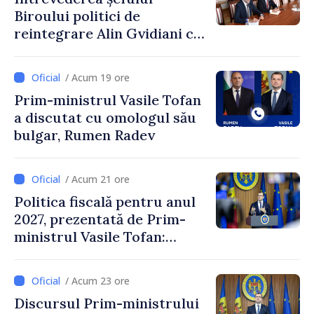
Biroului politici de
reintegrare Alin Gvidiani cu
reprezentanții Misiunii
Comitetului Internațional al
/ Acum 19 ore
Crucii Roșii în Moldova
Prim-ministrul Vasile Tofan
a discutat cu omologul său
bulgar, Rumen Radev
/ Acum 21 ore
Politica fiscală pentru anul
2027, prezentată de Prim-
ministrul Vasile Tofan:
Reducerea poverii pe muncă,
stimularea investițiilor și o
/ Acum 23 ore
taxare mai echitabilă
Discursul Prim-ministrului