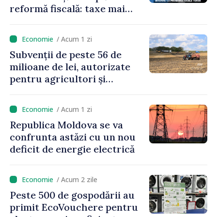
reformă fiscală: taxe mai
mici pe muncă, impozite mai
mari pentru bănci, tutun și
/ Acum 1 zi
jocurile de noroc
Subvenții de peste 56 de
milioane de lei, autorizate
pentru agricultori și
proiecte de dezvoltare
rurală în luna iulie
/ Acum 1 zi
Republica Moldova se va
confrunta astăzi cu un nou
deficit de energie electrică
/ Acum 2 zile
Peste 500 de gospodării au
primit EcoVouchere pentru