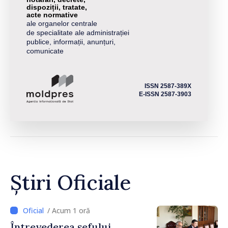
dispoziții, tratate,
acte normative
ale organelor centrale
de specialitate ale administrației
publice, informații, anunțuri,
comunicate
ISSN 2587-389X
E-ISSN 2587-3903
Știri Oficiale
/ Acum 1 oră
Întrevederea șefului