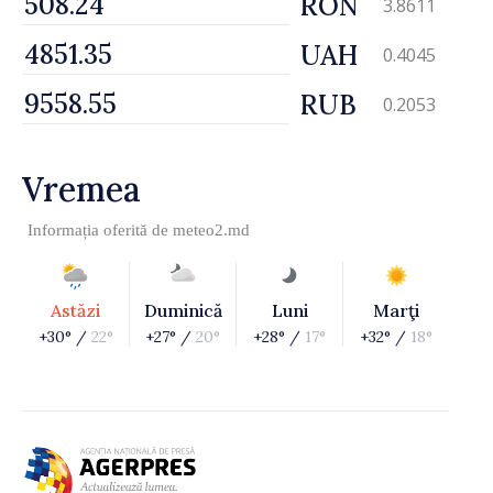
RON
3.8611
UAH
0.4045
RUB
0.2053
Vremea
Informația oferită de
meteo2.md
Astăzi
Duminică
Luni
Marţi
+30° /
22°
+27° /
20°
+28° /
17°
+32° /
18°