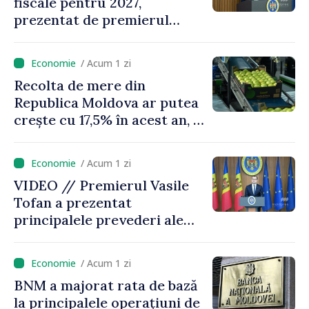
fiscale pentru 2027,
prezentat de premierul
Vasile Tofan: „Taxăm mai
puțin munca, stimulăm
/ Acum 1 zi
investițiile, taxăm viciile și
Recolta de mere din
echilibrăm taxarea
Republica Moldova ar putea
consumului”
crește cu 17,5% în acest an, în
timp ce producția din UE
este estimată în scădere
/ Acum 1 zi
VIDEO // Premierul Vasile
Tofan a prezentat
principalele prevederi ale
politicii fiscale pentru anul
2027
/ Acum 1 zi
BNM a majorat rata de bază
la principalele operațiuni de