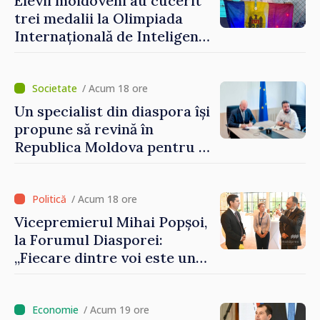
Elevii moldoveni au cucerit
șansă localităților să se
trei medalii la Olimpiada
dezvolte”
Internațională de Inteligență
Artificială
/ Acum 18 ore
Un specialist din diaspora își
propune să revină în
Republica Moldova pentru a
contribui la dezvoltarea
registrului naval național
/ Acum 18 ore
Vicepremierul Mihai Popșoi,
la Forumul Diasporei:
„Fiecare dintre voi este un
ambasador al țării noastre și
contribuie la promovarea
imaginii Republicii Moldova”
/ Acum 19 ore