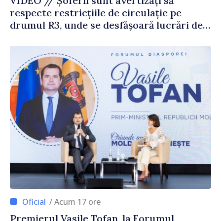
VIDEO // Șoferii sunt avertizați să
respecte restricțiile de circulație pe
drumul R3, unde se desfășoară lucrări de
reparație
/ Acum 17 ore
Premierul Vasile Tofan, la Forumul