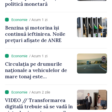
politică monetară
/ Acum 1 zi
Benzina și motorina își
continuă ieftinirea. Noile
prețuri afișate de ANRE
/ Acum 1 zi
Circulația pe drumurile
naționale a vehiculelor de
mare tonaj este
restricționată pe timp de
caniculă
/ Acum 2 zile
VIDEO // Transformarea
digitală trebuie să se vadă în