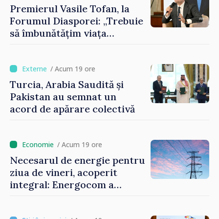
Premierul Vasile Tofan, la
Forumul Diasporei: „Trebuie
să îmbunătățim viața
oamenilor și să repornim
motoarele economiei”
/ Acum 19 ore
Turcia, Arabia Saudită și
Pakistan au semnat un
acord de apărare colectivă
/ Acum 19 ore
Necesarul de energie pentru
ziua de vineri, acoperit
integral: Energocom a
rezervat volumele