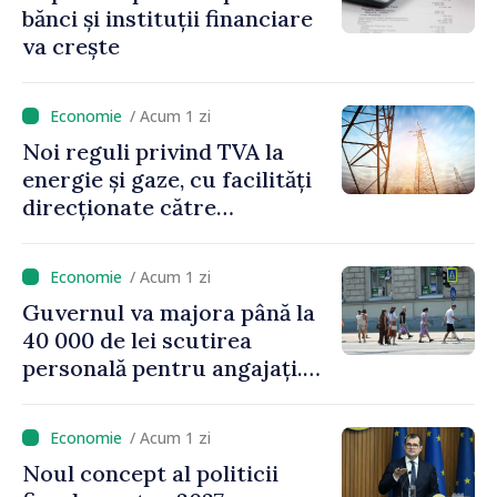
bănci și instituții financiare
va crește
/ Acum 1 zi
Noi reguli privind TVA la
energie și gaze, cu facilități
direcționate către
consumatorii vulnerabili
/ Acum 1 zi
Guvernul va majora până la
40 000 de lei scutirea
personală pentru angajați.
Vasile Tofan: „Aproape 800
de milioane de lei îi lăsăm
/ Acum 1 zi
oamenilor”
Noul concept al politicii