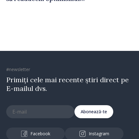
oamenilor și încrederea că
Republica Moldova merge în
direcția corectă”
#newsletter
Primiți cele mai recente știri direct pe
E-mailul dvs.
Abonează-te
Facebook
Instagram