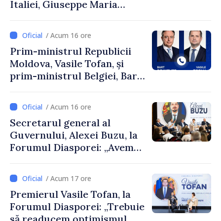
Italiei, Giuseppe Maria
Perricone
/ Acum 16 ore
Prim-ministrul Republicii
Moldova, Vasile Tofan, și
prim-ministrul Belgiei, Bart
De Wever, au discutat
despre parcursul european
/ Acum 16 ore
al Republicii Moldova.
Secretarul general al
Guvernului, Alexei Buzu, la
Forumul Diasporei: „Avem
nevoie de fiecare dintre
dumneavoastră pentru a
/ Acum 17 ore
construi comunități mai
Premierul Vasile Tofan, la
puternice”
Forumul Diasporei: „Trebuie
să readucem optimismul