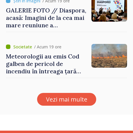
/ Acum 19 ore
GALERIE FOTO // Diaspora,
acasă: Imagini de la cea mai
mare reuniune a
moldovenilor de peste
hotare
/ Acum 19 ore
Meteorologii au emis Cod
galben de pericol de
incendiu în întreaga țară
până pe 14 august
Vezi mai multe