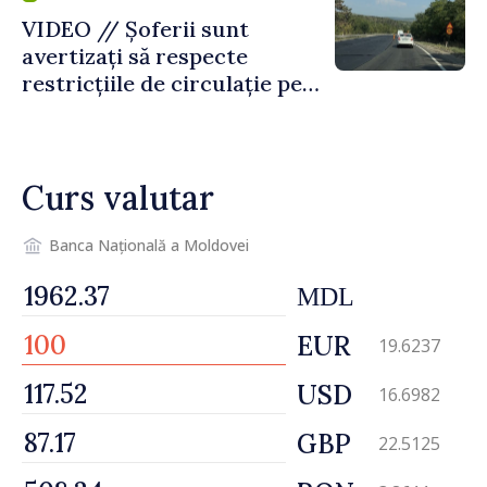
VIDEO // Șoferii sunt
avertizați să respecte
restricțiile de circulație pe
drumul R3, unde se
desfășoară lucrări de
reparație
Curs valutar
Banca Națională a Moldovei
MDL
EUR
19.6237
USD
16.6982
GBP
22.5125