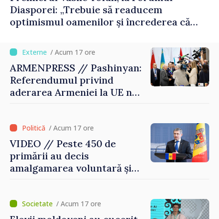
Diasporei: „Trebuie să readucem
optimismul oamenilor și încrederea că
Republica Moldova merge în direcția
corectă”
/ Acum 17 ore
ARMENPRESS // Pashinyan:
Referendumul privind
aderarea Armeniei la UE nu
este posibil în această etapă
/ Acum 17 ore
VIDEO // Peste 450 de
primării au decis
amalgamarea voluntară și
vor beneficia de fonduri
pentru investiții. Igor
Grosu: „Este important să
/ Acum 17 ore
depășim blocajele și să dăm o