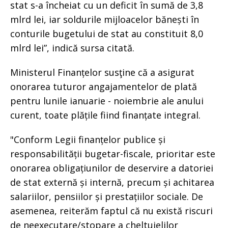
stat s-a încheiat cu un deficit în sumă de 3,8
mlrd lei, iar soldurile mijloacelor bănești în
conturile bugetului de stat au constituit 8,0
mlrd lei”, indică sursa citată.
Ministerul Finanțelor susţine că a asigurat
onorarea tuturor angajamentelor de plată
pentru lunile ianuarie - noiembrie ale anului
curent, toate plățile fiind finanțate integral.
"Conform Legii finanțelor publice și
responsabilității bugetar-fiscale, prioritar este
onorarea obligațiunilor de deservire a datoriei
de stat externă și internă, precum și achitarea
salariilor, pensiilor și prestațiilor sociale. De
asemenea, reiterăm faptul că nu există riscuri
de neexecutare/stopare a cheltuielilor