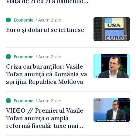
viața de zi cu zi a oamenilor
și în modul în care
funcționează economia:
/ Acum 2 zile
premierul Vasile Tofan, în
Euro și dolarul se ieftinesc
vizită la AGE
/ Acum 2 zile
Criza carburanților: Vasile
Tofan anunță că România va
sprijini Republica Moldova
/ Acum 2 zile
VIDEO // Premierul Vasile
Tofan anunță o amplă
reformă fiscală: taxe mai
mici pe muncă, impozite mai