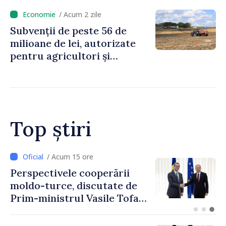
mari pentru bănci, tutun și
/ Acum 2 zile
jocurile de noroc
Subvenții de peste 56 de
milioane de lei, autorizate
pentru agricultori și
proiecte de dezvoltare
rurală în luna iulie
Top știri
/ Acum 12 ore
Forumul Diasporei //
Republica Moldova,
promovată în Elveția prin
turism, investiții și
exporturi