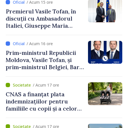
/ Acum 15 ore
Premierul Vasile Tofan, în
discuții cu Ambasadorul
Italiei, Giuseppe Maria
Perricone
/ Acum 16 ore
Prim-ministrul Republicii
Moldova, Vasile Tofan, și
prim-ministrul Belgiei, Bart
De Wever, au discutat
despre parcursul european
/ Acum 17 ore
al Republicii Moldova.
CNAS a finanțat plata
indemnizațiilor pentru
familiile cu copii și a celor
pentru incapacitate
temporară de muncă
/ Acum 17 ore