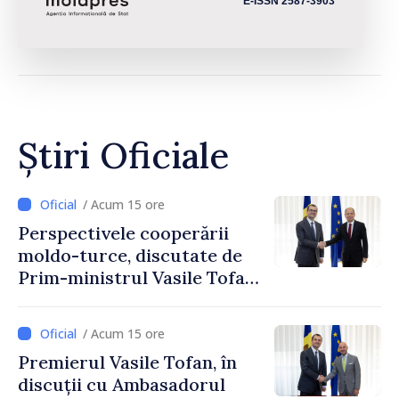
E-ISSN 2587-3903
Știri Oficiale
/ Acum 15 ore
Perspectivele cooperării
moldo-turce, discutate de
Prim-ministrul Vasile Tofan
și Ambasadorul Turciei,
Uygar Mustafa Sertel
/ Acum 15 ore
Premierul Vasile Tofan, în
discuții cu Ambasadorul