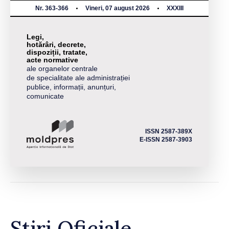
Nr. 363-366
Vineri, 07 august 2026
XXXIII
Legi,
hotărâri, decrete,
dispoziții, tratate,
acte normative
ale organelor centrale
de specialitate ale administrației
publice, informații, anunțuri,
comunicate
ISSN 2587-389X
E-ISSN 2587-3903
Știri Oficiale