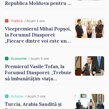
Republica Moldova pentru a
contribui la dezvoltarea
registrului naval național
/ Acum 5 ore
Vicepremierul Mihai Popșoi,
la Forumul Diasporei:
„Fiecare dintre voi este un
ambasador al țării noastre și
contribuie la promovarea
imaginii Republicii Moldova”
/ Acum 5 ore
Premierul Vasile Tofan, la
Forumul Diasporei: „Trebuie
să îmbunătățim viața
oamenilor și să repornim
motoarele economiei”
/ Acum 5 ore
Turcia, Arabia Saudită și