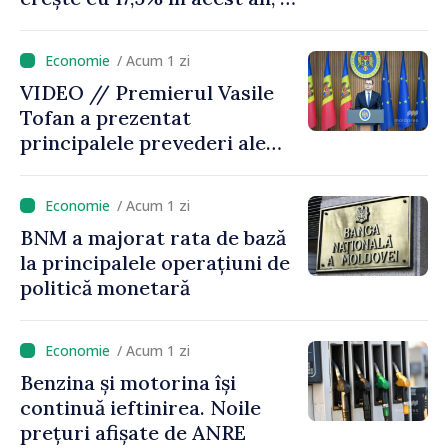
timp ce producția din UE
este estimată în scădere
/ Acum 1 zi
VIDEO // Premierul Vasile
Tofan a prezentat
principalele prevederi ale
politicii fiscale pentru anul
2027
/ Acum 1 zi
BNM a majorat rata de bază
la principalele operațiuni de
politică monetară
/ Acum 1 zi
Benzina și motorina își
continuă ieftinirea. Noile
prețuri afișate de ANRE