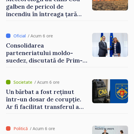
galben de pericol de
incendiu în întreaga țară
până pe 14 august
/ Acum 6 ore
Consolidarea
parteneriatului moldo-
suedez, discutată de Prim-
ministrul Vasile Tofan și
Ambasadoarea Suediei,
Petra Lärke
/ Acum 6 ore
Un bărbat a fost reținut
într-un dosar de corupție.
Ar fi facilitat transferul a
60.000 de dolari prin
portofele electronice
/ Acum 6 ore