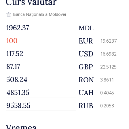
Curs valutar
depășim blocajele și să dăm o
șansă localităților să se
dezvolte”
Banca Națională a Moldovei
MDL
EUR
19.6237
USD
16.6982
GBP
22.5125
RON
3.8611
UAH
0.4045
RUB
0.2053
Vremea