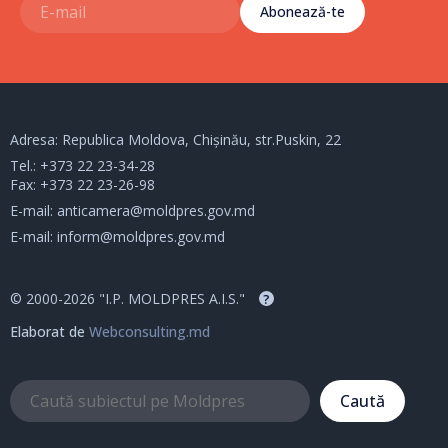
Abonează-te
Adresa: Republica Moldova, Chișinău, str.Puskin, 22
Tel.:
+373 22 23-34-28
Fax: +373 22 23-26-98
E-mail:
anticamera@moldpres.gov.md
E-mail:
inform@moldpres.gov.md
© 2000-2026 "I.P. MOLDPRES A.I.S."
?
Elaborat de
Webconsulting.md
Caută