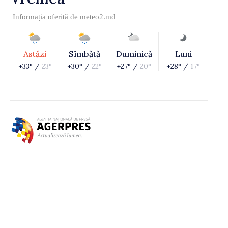
Informația oferită de
meteo2.md
Astăzi
Sîmbătă
Duminică
Luni
+33° /
23°
+30° /
22°
+27° /
20°
+28° /
17°