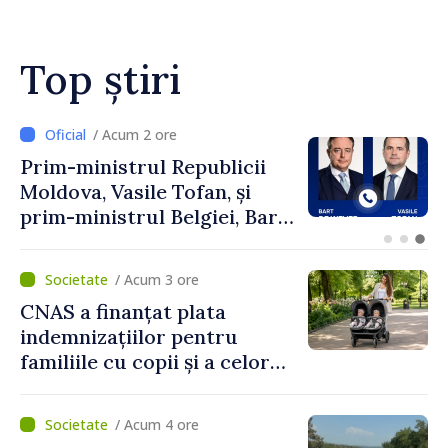
Top știri
/ Acum 2 ore
Perspectivele cooperării
moldo-turce, discutate de
Prim-ministrul Vasile Tofan
și Ambasadorul Turciei,
Uygar Mustafa Sertel
/ Acum 3 ore
CNAS a finanțat plata
indemnizațiilor pentru
familiile cu copii și a celor
pentru incapacitate
temporară de muncă
/ Acum 4 ore