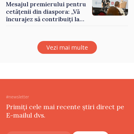
Mesajul premierului pentru
cetățenii din diaspora: „Vă
încurajez să contribuiți la
dezvoltarea Republicii
Moldova”
Vezi mai multe
#newsletter
Primiți cele mai recente știri direct pe
E-mailul dvs.