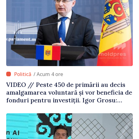
/ Acum 4 ore
VIDEO // Peste 450 de primării au decis
amalgamarea voluntară și vor beneficia de
fonduri pentru investiții. Igor Grosu:
„Este important să depășim blocajele și să
dăm o șansă localităților să se dezvolte”