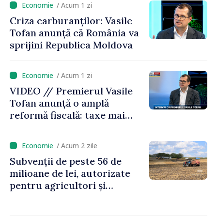
/ Acum 1 zi
Criza carburanților: Vasile
Tofan anunță că România va
sprijini Republica Moldova
/ Acum 1 zi
VIDEO // Premierul Vasile
Tofan anunță o amplă
reformă fiscală: taxe mai
mici pe muncă, impozite mai
mari pentru bănci, tutun și
/ Acum 2 zile
jocurile de noroc
Subvenții de peste 56 de
milioane de lei, autorizate
pentru agricultori și
proiecte de dezvoltare
rurală în luna iulie