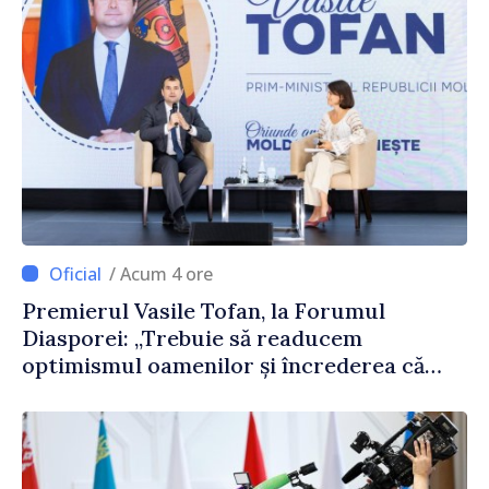
/ Acum 4 ore
Premierul Vasile Tofan, la Forumul
Diasporei: „Trebuie să readucem
optimismul oamenilor și încrederea că
Republica Moldova merge în direcția
corectă”