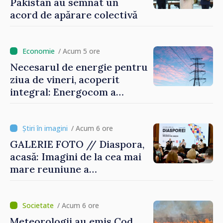
Pakistan au semnat un
acord de apărare colectivă
/ Acum 5 ore
Necesarul de energie pentru
ziua de vineri, acoperit
integral: Energocom a
rezervat volumele
/ Acum 6 ore
GALERIE FOTO // Diaspora,
acasă: Imagini de la cea mai
mare reuniune a
moldovenilor de peste
hotare
/ Acum 6 ore
Meteorologii au emis Cod