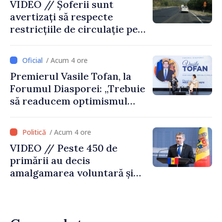
VIDEO // Șoferii sunt
avertizați să respecte
restricțiile de circulație pe
drumul R3, unde se
desfășoară lucrări de
/ Acum 4 ore
reparație
Premierul Vasile Tofan, la
Forumul Diasporei: „Trebuie
să readucem optimismul
oamenilor și încrederea că
Republica Moldova merge în
/ Acum 4 ore
direcția corectă”
VIDEO // Peste 450 de
primării au decis
amalgamarea voluntară și
vor beneficia de fonduri
pentru investiții. Igor
Grosu: „Este important să