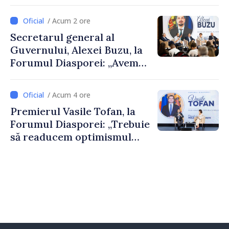
De Wever, au discutat
despre parcursul european
/ Acum 2 ore
al Republicii Moldova.
Secretarul general al
Guvernului, Alexei Buzu, la
Forumul Diasporei: „Avem
nevoie de fiecare dintre
dumneavoastră pentru a
/ Acum 4 ore
construi comunități mai
Premierul Vasile Tofan, la
puternice”
Forumul Diasporei: „Trebuie
să readucem optimismul
oamenilor și încrederea că
Republica Moldova merge în
direcția corectă”