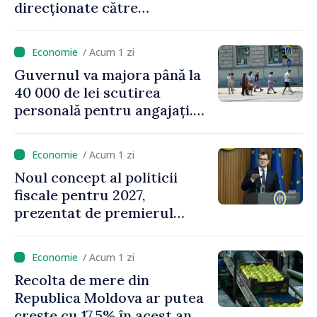
direcționate către
consumatorii vulnerabili
/ Acum 1 zi
Guvernul va majora până la
40 000 de lei scutirea
personală pentru angajați.
Vasile Tofan: „Aproape 800
de milioane de lei îi lăsăm
/ Acum 1 zi
oamenilor”
Noul concept al politicii
fiscale pentru 2027,
prezentat de premierul
Vasile Tofan: „Taxăm mai
puțin munca, stimulăm
/ Acum 1 zi
investițiile, taxăm viciile și
Recolta de mere din
echilibrăm taxarea
Republica Moldova ar putea
consumului”
crește cu 17,5% în acest an, în