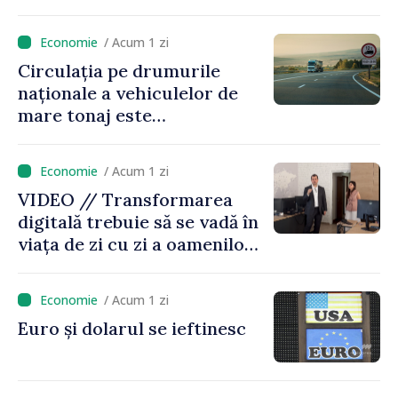
/ Acum 1 zi
Circulația pe drumurile
naționale a vehiculelor de
mare tonaj este
restricționată pe timp de
caniculă
/ Acum 1 zi
VIDEO // Transformarea
digitală trebuie să se vadă în
viața de zi cu zi a oamenilor
și în modul în care
funcționează economia:
/ Acum 1 zi
premierul Vasile Tofan, în
Euro și dolarul se ieftinesc
vizită la AGE