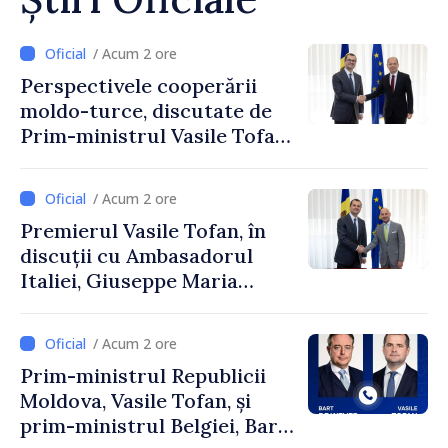
/ Acum 2 ore
Perspectivele cooperării
moldo-turce, discutate de
Prim-ministrul Vasile Tofan
și Ambasadorul Turciei,
Uygar Mustafa Sertel
/ Acum 2 ore
Premierul Vasile Tofan, în
discuții cu Ambasadorul
Italiei, Giuseppe Maria
Perricone
/ Acum 2 ore
Prim-ministrul Republicii
Moldova, Vasile Tofan, și
prim-ministrul Belgiei, Bart