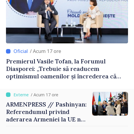
/ Acum 17 ore
Premierul Vasile Tofan, la Forumul
Diasporei: „Trebuie să readucem
optimismul oamenilor și încrederea că
Republica Moldova merge în direcția
corectă”
/ Acum 17 ore
ARMENPRESS // Pashinyan:
Referendumul privind
aderarea Armeniei la UE nu
este posibil în această etapă