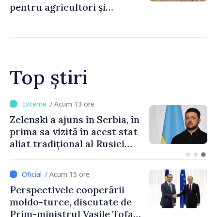
pentru agricultori și
proiecte de dezvoltare
rurală în luna iulie
Top știri
/ Acum 3 minute
METEO // Sâmbătă cu ploi,
duminică cu soare: până la
35 de grade în weekend
/ Acum 15 ore
Perspectivele cooperării
moldo-turce, discutate de
Prim-ministrul Vasile Tofan