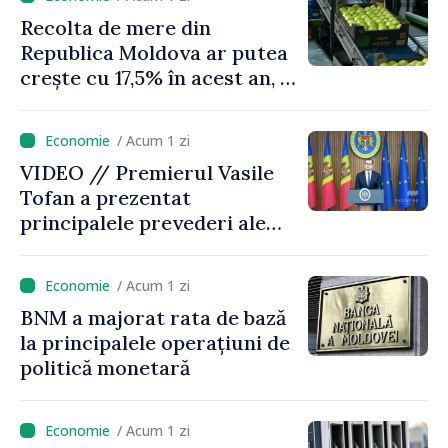
investițiile, taxăm viciile și
Recolta de mere din
echilibrăm taxarea
Republica Moldova ar putea
consumului”
crește cu 17,5% în acest an, în
timp ce producția din UE
este estimată în scădere
/ Acum 1 zi
VIDEO // Premierul Vasile
Tofan a prezentat
principalele prevederi ale
politicii fiscale pentru anul
2027
/ Acum 1 zi
BNM a majorat rata de bază
la principalele operațiuni de
politică monetară
/ Acum 1 zi