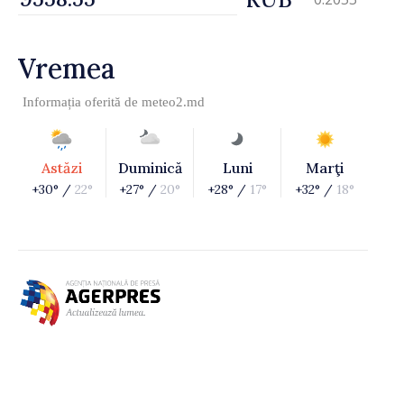
Vremea
Informația oferită de
meteo2.md
Astăzi
Duminică
Luni
Marţi
+30° /
22°
+27° /
20°
+28° /
17°
+32° /
18°