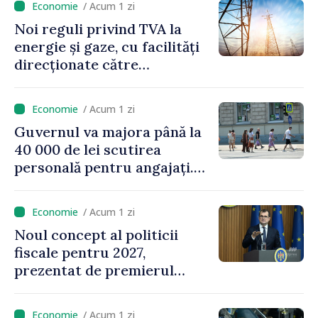
/ Acum 1 zi
Noi reguli privind TVA la
energie și gaze, cu facilități
direcționate către
consumatorii vulnerabili
/ Acum 1 zi
Guvernul va majora până la
40 000 de lei scutirea
personală pentru angajați.
Vasile Tofan: „Aproape 800
de milioane de lei îi lăsăm
/ Acum 1 zi
oamenilor”
Noul concept al politicii
fiscale pentru 2027,
prezentat de premierul
Vasile Tofan: „Taxăm mai
puțin munca, stimulăm
/ Acum 1 zi