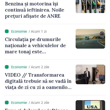
Benzina și motorina își
continuă ieftinirea. Noile
prețuri afișate de ANRE
/ Acum 1 zi
Circulația pe drumurile
naționale a vehiculelor de
mare tonaj este
restricționată pe timp de
caniculă
/ Acum 2 zile
VIDEO // Transformarea
digitală trebuie să se vadă în
viața de zi cu zi a oamenilor
și în modul în care
funcționează economia:
/ Acum 2 zile
premierul Vasile Tofan, în