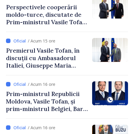
Perspectivele cooperării
moldo-turce, discutate de
Prim-ministrul Vasile Tofan
și Ambasadorul Turciei,
Uygar Mustafa Sertel
/ Acum 15 ore
Premierul Vasile Tofan, în
discuții cu Ambasadorul
Italiei, Giuseppe Maria
Perricone
/ Acum 16 ore
Prim-ministrul Republicii
Moldova, Vasile Tofan, și
prim-ministrul Belgiei, Bart
De Wever, au discutat
despre parcursul european
/ Acum 16 ore
al Republicii Moldova.