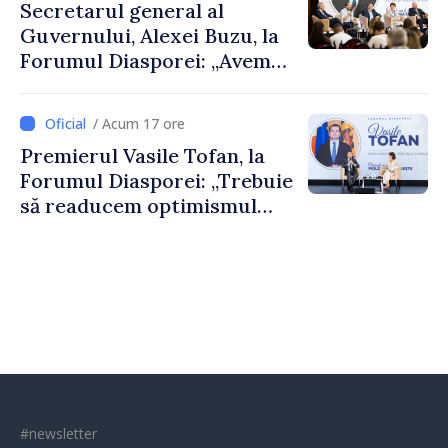
Secretarul general al
Guvernului, Alexei Buzu, la
Forumul Diasporei: „Avem
nevoie de fiecare dintre
dumneavoastră pentru a
/ Acum 17 ore
construi comunități mai
Premierul Vasile Tofan, la
puternice”
Forumul Diasporei: „Trebuie
să readucem optimismul
oamenilor și încrederea că
Republica Moldova merge în
direcția corectă”
#newsletter