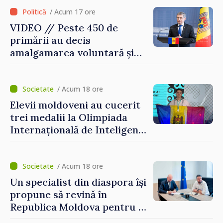
/ Acum 17 ore
VIDEO // Peste 450 de
primării au decis
amalgamarea voluntară și
vor beneficia de fonduri
pentru investiții. Igor
Grosu: „Este important să
/ Acum 18 ore
depășim blocajele și să dăm o
Elevii moldoveni au cucerit
șansă localităților să se
trei medalii la Olimpiada
dezvolte”
Internațională de Inteligență
Artificială
/ Acum 18 ore
Un specialist din diaspora își
propune să revină în
Republica Moldova pentru a
contribui la dezvoltarea