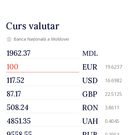
pentru incapacitate
temporară de muncă
Curs valutar
Banca Națională a Moldovei
MDL
EUR
19.6237
USD
16.6982
GBP
22.5125
RON
3.8611
UAH
0.4045
RUB
0.2053