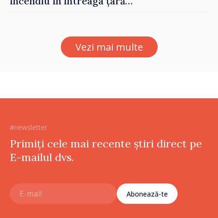
incendiu în întreaga țară
până pe 14 august
Vezi mai multe
#newsletter
Primiți cele mai recente știri direct pe
E-mailul dvs.
Abonează-te