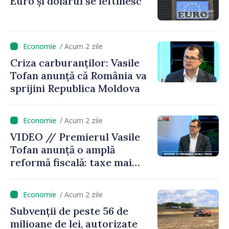
Euro și dolarul se ieftinesc
vizită la AGE
/ Acum 2 zile
Criza carburanților: Vasile
Tofan anunță că România va
sprijini Republica Moldova
/ Acum 2 zile
VIDEO // Premierul Vasile
Tofan anunță o amplă
reformă fiscală: taxe mai
mici pe muncă, impozite mai
mari pentru bănci, tutun și
/ Acum 2 zile
jocurile de noroc
Subvenții de peste 56 de
milioane de lei, autorizate