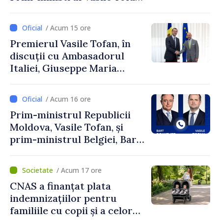
și Ambasadorul Turciei,
Uygar Mustafa Sertel
/ Acum 15 ore
Premierul Vasile Tofan, în
discuții cu Ambasadorul
Italiei, Giuseppe Maria
Perricone
/ Acum 16 ore
Prim-ministrul Republicii
Moldova, Vasile Tofan, și
prim-ministrul Belgiei, Bart
De Wever, au discutat
despre parcursul european
/ Acum 17 ore
al Republicii Moldova.
CNAS a finanțat plata
indemnizațiilor pentru
familiile cu copii și a celor