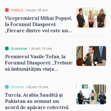
registrului naval național
/ Acum 18 ore
Vicepremierul Mihai Popșoi,
la Forumul Diasporei:
„Fiecare dintre voi este un
ambasador al țării noastre și
contribuie la promovarea
imaginii Republicii Moldova”
/ Acum 19 ore
Premierul Vasile Tofan, la
Forumul Diasporei: „Trebuie
să îmbunătățim viața
oamenilor și să repornim
motoarele economiei”
/ Acum 19 ore
Turcia, Arabia Saudită și
Pakistan au semnat un
acord de apărare colectivă