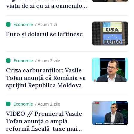
viața de zi cu zi a oamenilor
și în modul în care
funcționează economia:
/ Acum 1 zi
premierul Vasile Tofan, în
Euro și dolarul se ieftinesc
vizită la AGE
/ Acum 2 zile
Criza carburanților: Vasile
Tofan anunță că România va
sprijini Republica Moldova
/ Acum 2 zile
VIDEO // Premierul Vasile
Tofan anunță o amplă
reformă fiscală: taxe mai