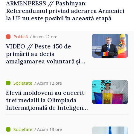
ARMENPRESS // Pashinyan:
Referendumul privind aderarea Armeniei
la UE nu este posibil în această etapă
/ Acum 12 ore
VIDEO // Peste 450 de
primării au decis
amalgamarea voluntară și
vor beneficia de fonduri
pentru investiții. Igor
Grosu: „Este important să
/ Acum 12 ore
depășim blocajele și să dăm o
Elevii moldoveni au cucerit
șansă localităților să se
trei medalii la Olimpiada
dezvolte”
Internațională de Inteligență
Artificială
/ Acum 13 ore