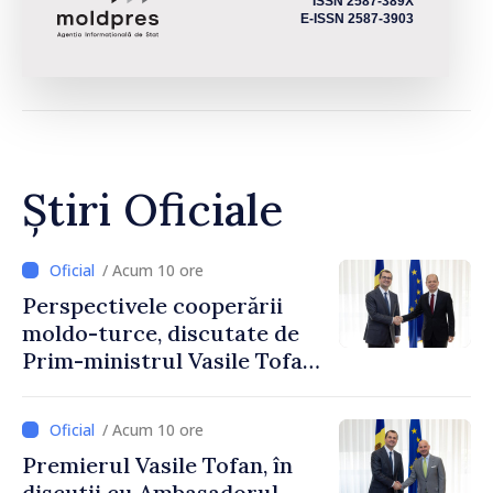
ISSN 2587-389X
E-ISSN 2587-3903
Știri Oficiale
/ Acum 10 ore
Perspectivele cooperării
moldo-turce, discutate de
Prim-ministrul Vasile Tofan
și Ambasadorul Turciei,
Uygar Mustafa Sertel
/ Acum 10 ore
Premierul Vasile Tofan, în
discuții cu Ambasadorul