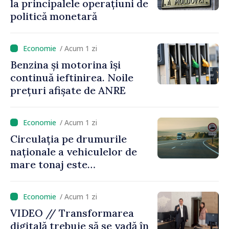
la principalele operațiuni de
politică monetară
/ Acum 1 zi
Benzina și motorina își
continuă ieftinirea. Noile
prețuri afișate de ANRE
/ Acum 1 zi
Circulația pe drumurile
naționale a vehiculelor de
mare tonaj este
restricționată pe timp de
caniculă
/ Acum 1 zi
VIDEO // Transformarea
digitală trebuie să se vadă în