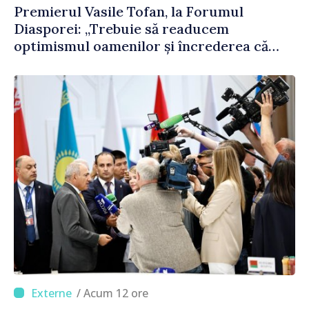
Premierul Vasile Tofan, la Forumul
Diasporei: „Trebuie să readucem
optimismul oamenilor și încrederea că
Republica Moldova merge în direcția
corectă”
/ Acum 12 ore