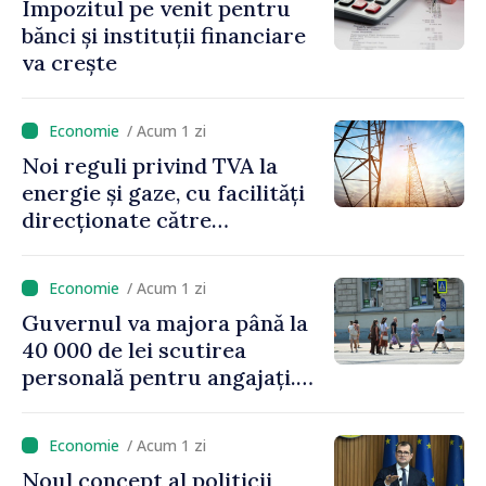
Impozitul pe venit pentru
bănci și instituții financiare
va crește
/ Acum 1 zi
Noi reguli privind TVA la
energie și gaze, cu facilități
direcționate către
consumatorii vulnerabili
/ Acum 1 zi
Guvernul va majora până la
40 000 de lei scutirea
personală pentru angajați.
Vasile Tofan: „Aproape 800
de milioane de lei îi lăsăm
/ Acum 1 zi
oamenilor”
Noul concept al politicii