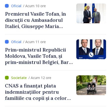
exporturi
/ Acum 10 ore
Premierul Vasile Tofan, în
discuții cu Ambasadorul
Italiei, Giuseppe Maria
Perricone
/ Acum 11 ore
Prim-ministrul Republicii
Moldova, Vasile Tofan, și
prim-ministrul Belgiei, Bart
De Wever, au discutat
despre parcursul european
/ Acum 12 ore
al Republicii Moldova.
CNAS a finanțat plata
indemnizațiilor pentru
familiile cu copii și a celor
pentru incapacitate
temporară de muncă