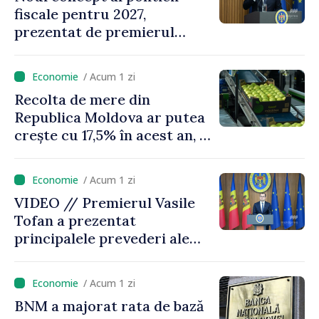
fiscale pentru 2027,
prezentat de premierul
Vasile Tofan: „Taxăm mai
puțin munca, stimulăm
/ Acum 1 zi
investițiile, taxăm viciile și
Recolta de mere din
echilibrăm taxarea
Republica Moldova ar putea
consumului”
crește cu 17,5% în acest an, în
timp ce producția din UE
este estimată în scădere
/ Acum 1 zi
VIDEO // Premierul Vasile
Tofan a prezentat
principalele prevederi ale
politicii fiscale pentru anul
2027
/ Acum 1 zi
BNM a majorat rata de bază