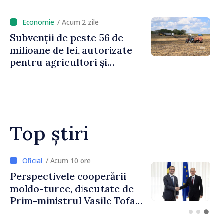
mici pe muncă, impozite mai
mari pentru bănci, tutun și
/ Acum 2 zile
jocurile de noroc
Subvenții de peste 56 de
milioane de lei, autorizate
pentru agricultori și
proiecte de dezvoltare
rurală în luna iulie
Top știri
/ Acum 7 ore
Forumul Diasporei //
Republica Moldova,
promovată în Elveția prin
turism, investiții și