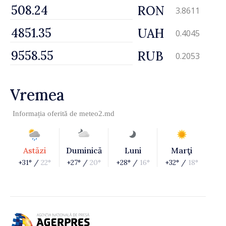
RON
3.8611
UAH
0.4045
RUB
0.2053
Vremea
Informația oferită de
meteo2.md
Astăzi
Duminică
Luni
Marţi
+31° /
22°
+27° /
20°
+28° /
16°
+32° /
18°