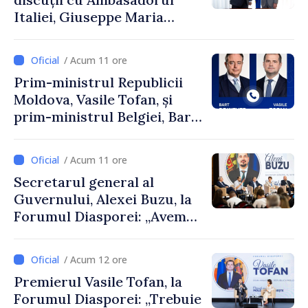
Italiei, Giuseppe Maria
Perricone
/ Acum 11 ore
Prim-ministrul Republicii
Moldova, Vasile Tofan, și
prim-ministrul Belgiei, Bart
De Wever, au discutat
despre parcursul european
/ Acum 11 ore
al Republicii Moldova.
Secretarul general al
Guvernului, Alexei Buzu, la
Forumul Diasporei: „Avem
nevoie de fiecare dintre
dumneavoastră pentru a
/ Acum 12 ore
construi comunități mai
Premierul Vasile Tofan, la
puternice”
Forumul Diasporei: „Trebuie