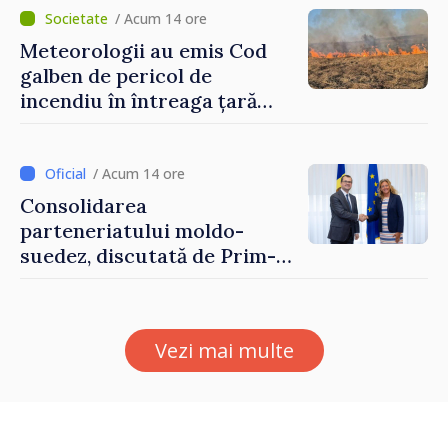
/ Acum 14 ore
Meteorologii au emis Cod
galben de pericol de
incendiu în întreaga țară
până pe 14 august
/ Acum 14 ore
Consolidarea
parteneriatului moldo-
suedez, discutată de Prim-
ministrul Vasile Tofan și
Ambasadoarea Suediei,
Petra Lärke
Vezi mai multe