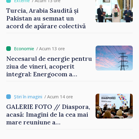
/ Acum 13 ore
Turcia, Arabia Saudită și
Pakistan au semnat un
acord de apărare colectivă
/ Acum 13 ore
Necesarul de energie pentru
ziua de vineri, acoperit
integral: Energocom a
rezervat volumele
/ Acum 14 ore
GALERIE FOTO // Diaspora,
acasă: Imagini de la cea mai
mare reuniune a
moldovenilor de peste
hotare