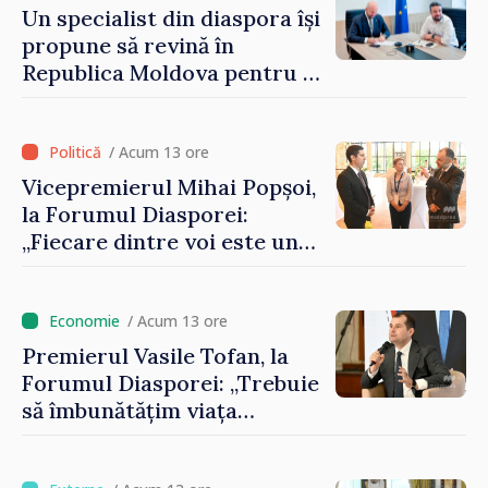
Un specialist din diaspora își
propune să revină în
Republica Moldova pentru a
contribui la dezvoltarea
registrului naval național
/ Acum 13 ore
Vicepremierul Mihai Popșoi,
la Forumul Diasporei:
„Fiecare dintre voi este un
ambasador al țării noastre și
contribuie la promovarea
imaginii Republicii Moldova”
/ Acum 13 ore
Premierul Vasile Tofan, la
Forumul Diasporei: „Trebuie
să îmbunătățim viața
oamenilor și să repornim
motoarele economiei”