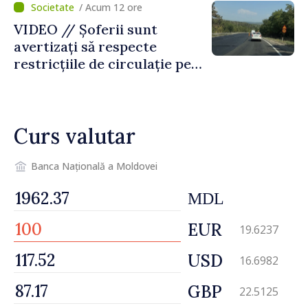
/ Acum 12 ore
VIDEO // Șoferii sunt
avertizați să respecte
restricțiile de circulație pe
drumul R3, unde se
desfășoară lucrări de
reparație
Curs valutar
Banca Națională a Moldovei
MDL
EUR
19.6237
USD
16.6982
GBP
22.5125