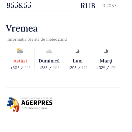
RUB
0.2053
Vremea
Informația oferită de
meteo2.md
Astăzi
Duminică
Luni
Marţi
+30° /
22°
+28° /
20°
+29° /
17°
+32° /
17°