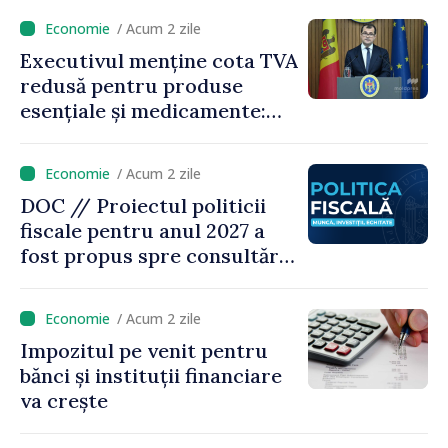
/ Acum 2 zile
Executivul menține cota TVA
redusă pentru produse
esențiale și medicamente:
„Nu facem reformă fiscală
pe seama consumului de
/ Acum 2 zile
bază al oamenilor”
DOC // Proiectul politicii
fiscale pentru anul 2027 a
fost propus spre consultări
publice
/ Acum 2 zile
Impozitul pe venit pentru
bănci și instituții financiare
va crește