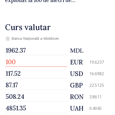
explodat la 100 de metri de
graniță
Curs valutar
Banca Națională a Moldovei
MDL
EUR
19.6237
USD
16.6982
GBP
22.5125
RON
3.8611
UAH
0.4045