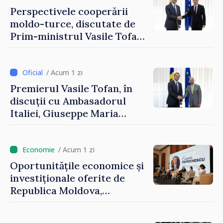
Podolsk
Perspectivele cooperării
moldo-turce, discutate de
Prim-ministrul Vasile Tofan
și Ambasadorul Turciei,
Uygar Mustafa Sertel
/ Acum 1 zi
Premierul Vasile Tofan, în
discuții cu Ambasadorul
Italiei, Giuseppe Maria
Perricone
/ Acum 1 zi
Oportunitățile economice și
investiționale oferite de
Republica Moldova,
prezentate de vicepremierul
Eugeniu Osmochescu, la