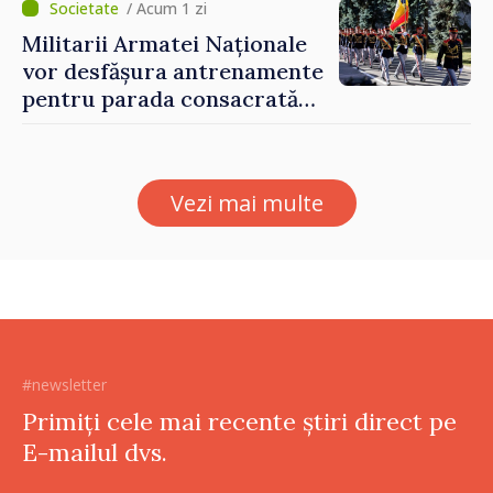
Forumul Diasporei
/ Acum 1 zi
Militarii Armatei Naționale
vor desfășura antrenamente
pentru parada consacrată
Zilei Independenței
Vezi mai multe
#newsletter
Primiți cele mai recente știri direct pe
E-mailul dvs.