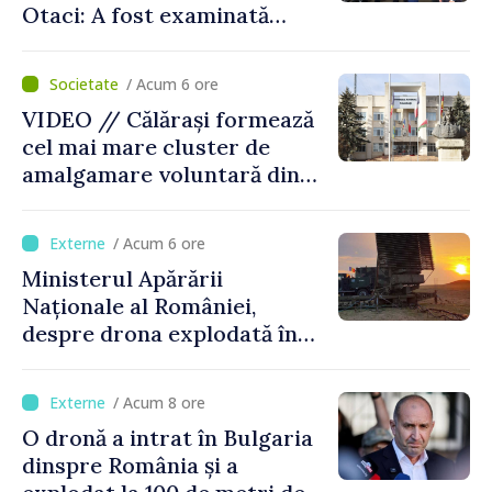
Otaci: A fost examinată
posibilitatea dotării Zonei de
control vamal cu un scanner
/ Acum 6 ore
performant
VIDEO // Călărași formează
cel mai mare cluster de
amalgamare voluntară din
Republica Moldova. Consiliul
orășenesc a aprobat decizia
/ Acum 6 ore
finală
Ministerul Apărării
Naționale al României,
despre drona explodată în
Bulgaria: „Radarele noastre
nu au detectat niciun
/ Acum 8 ore
vehicul aerian”
O dronă a intrat în Bulgaria
dinspre România și a