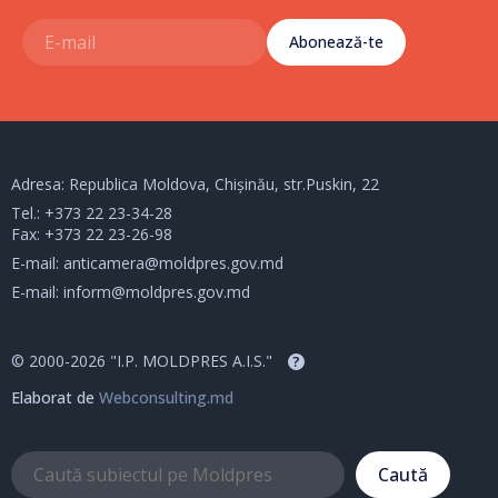
Abonează-te
Adresa: Republica Moldova, Chișinău, str.Puskin, 22
Tel.:
+373 22 23-34-28
Fax: +373 22 23-26-98
E-mail:
anticamera@moldpres.gov.md
E-mail:
inform@moldpres.gov.md
© 2000-2026 "I.P. MOLDPRES A.I.S."
?
Elaborat de
Webconsulting.md
Caută