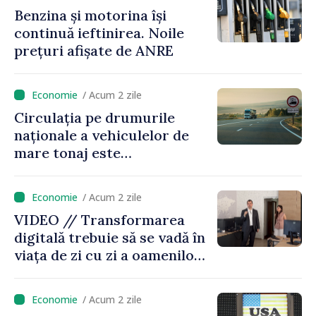
Benzina și motorina își
continuă ieftinirea. Noile
prețuri afișate de ANRE
/ Acum 2 zile
Circulația pe drumurile
naționale a vehiculelor de
mare tonaj este
restricționată pe timp de
caniculă
/ Acum 2 zile
VIDEO // Transformarea
digitală trebuie să se vadă în
viața de zi cu zi a oamenilor
și în modul în care
funcționează economia:
/ Acum 2 zile
premierul Vasile Tofan, în