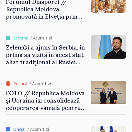
Forumul Diasporei //
Republica Moldova,
promovată în Elveția prin
turism, investiții și
exporturi
/ Acum 1 zi
Zelenski a ajuns în Serbia, în
prima sa vizită în acest stat
aliat tradițional al Rusiei
după 2022
/ Acum 1 zi
FOTO // Republica Moldova
și Ucraina își consolidează
cooperarea vamală pentru
securizarea frontierei și
integrarea europeană.
Reuniune la Moghiliov-
/ Acum 1 zi