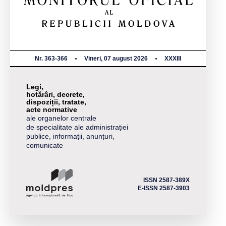
Nr. 363-366
Vineri, 07 august 2026
XXXIII
Legi,
hotărâri, decrete,
dispoziții, tratate,
acte normative
ale organelor centrale
de specialitate ale administrației
publice, informații, anunțuri,
comunicate
ISSN 2587-389X
E-ISSN 2587-3903