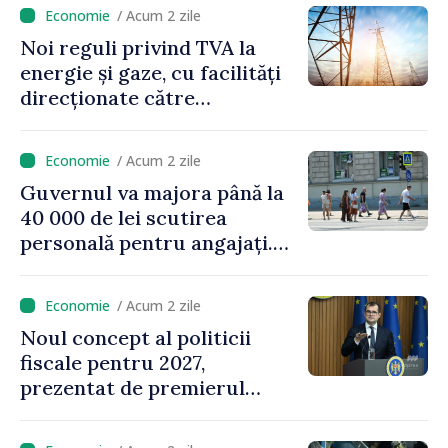
/ Acum 2 zile
Noi reguli privind TVA la
energie și gaze, cu facilități
direcționate către
consumatorii vulnerabili
/ Acum 2 zile
Guvernul va majora până la
40 000 de lei scutirea
personală pentru angajați.
Vasile Tofan: „Aproape 800
de milioane de lei îi lăsăm
/ Acum 2 zile
oamenilor”
Noul concept al politicii
fiscale pentru 2027,
prezentat de premierul
Vasile Tofan: „Taxăm mai
puțin munca, stimulăm