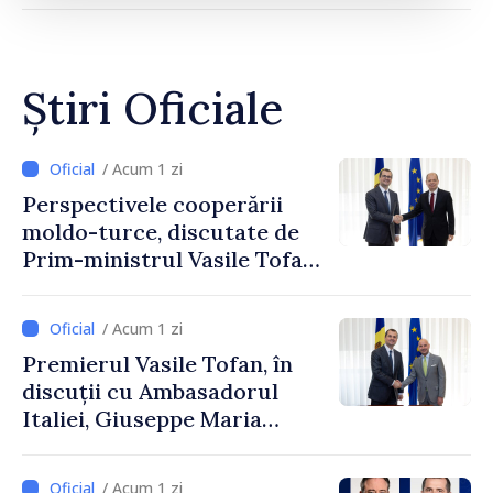
Știri Oficiale
/ Acum 1 zi
Perspectivele cooperării
moldo-turce, discutate de
Prim-ministrul Vasile Tofan
și Ambasadorul Turciei,
Uygar Mustafa Sertel
/ Acum 1 zi
Premierul Vasile Tofan, în
discuții cu Ambasadorul
Italiei, Giuseppe Maria
Perricone
/ Acum 1 zi