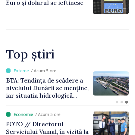
Euro și dolarul se ieftinesc
vizită la AGE
Top știri
/ Acum 3 ore
Energocom a asigurat
necesarul de energie
electrică pentru 8 august.
Compania îndeamnă
cetățenii să reducă
/ Acum 5 ore
consumul în orele de vârf
FOTO // Directorul
Serviciului Vamal, în vizită la