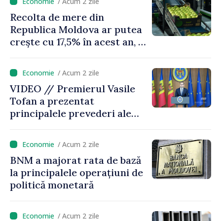
/ Acum 2 zile
investițiile, taxăm viciile și
Recolta de mere din
echilibrăm taxarea
Republica Moldova ar putea
consumului”
crește cu 17,5% în acest an, în
timp ce producția din UE
este estimată în scădere
/ Acum 2 zile
VIDEO // Premierul Vasile
Tofan a prezentat
principalele prevederi ale
politicii fiscale pentru anul
2027
/ Acum 2 zile
BNM a majorat rata de bază
la principalele operațiuni de
politică monetară
/ Acum 2 zile