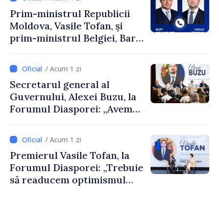
Prim-ministrul Republicii
Moldova, Vasile Tofan, și
prim-ministrul Belgiei, Bart
De Wever, au discutat
despre parcursul european
/ Acum 1 zi
al Republicii Moldova.
Secretarul general al
Guvernului, Alexei Buzu, la
Forumul Diasporei: „Avem
nevoie de fiecare dintre
dumneavoastră pentru a
/ Acum 1 zi
construi comunități mai
Premierul Vasile Tofan, la
puternice”
Forumul Diasporei: „Trebuie
să readucem optimismul
oamenilor și încrederea că
Republica Moldova merge în
direcția corectă”