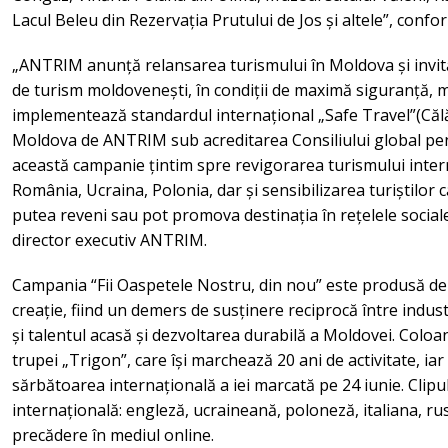
Lacul Beleu din Rezervația Prutului de Jos și altele”, con
„ANTRIM anunță relansarea turismului în Moldova și invită 
de turism moldovenești, în condiții de maximă siguranță, maj
implementează standardul internațional „Safe Travel”(Călă
Moldova de ANTRIM sub acreditarea Consiliului global pen
această campanie țintim spre revigorarea turismului intern,
România, Ucraina, Polonia, dar și sensibilizarea turiștilor 
putea reveni sau pot promova destinația în rețelele sociale
director executiv ANTRIM.
Campania “Fii Oaspetele Nostru, din nou” este produsă de
creație, fiind un demers de susținere reciprocă între indust
și talentul acasă și dezvoltarea durabilă a Moldovei. Colo
trupei „Trigon”, care își marchează 20 ani de activitate, ia
sărbătoarea internațională a iei marcată pe 24 iunie. Clipul v
internațională: engleză, ucraineană, poloneză, italiana, rus
precădere în mediul online.