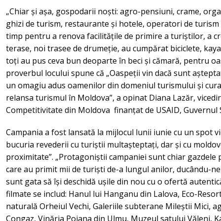
„Chiar și așa, gospodarii noști: agro-pensiuni, crame, orga
ghizi de turism, restaurante și hotele, operatori de turism n
timp pentru a renova facilitățile de primire a turiștilor, a
terase, noi trasee de drumeție, au cumpărat biciclete, kayak
toți au pus ceva bun deoparte în beci și cămară, pentru oas
proverbul locului spune că „Oaspeții vin dacă sunt aștepta
un omagiu adus oamenilor din domeniul turismului și curajul
relansa turismul în Moldova”, a opinat Diana Lazăr, vicedir
Competitivitate din Moldova finanțat de USAID, Guvernul Sue
Campania a fost lansată la mijlocul lunii iunie cu un spot 
bucuria revederii cu turiștii multașteptați, dar și cu moldov
proximitate”. „Protagoniștii campaniei sunt chiar gazdele pe
care au primit mii de turiști de-a lungul anilor, ducându-ne 
sunt gata să își deschidă ușile din nou cu o ofertă autentică 
filmate se includ: Hanul lui Hanganu din Lalova, Eco-Resort
naturală Orheiul Vechi, Galeriile subterane Mileștii Mici,
Congaz, Vinăria Poiana din Ulmu, Muzeul satului Văleni, K