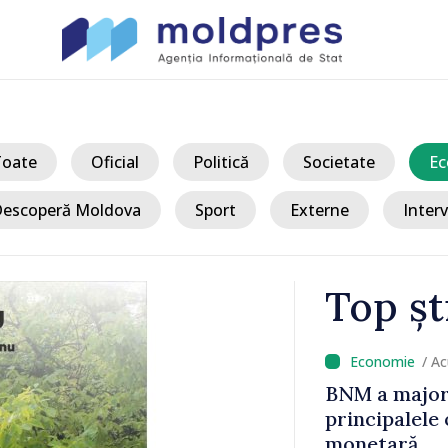
Toate
Oficial
Politică
Societate
Ec
escoperă Moldova
Sport
Externe
Interv
Top șt
/ A
a Sandu s-a
BNM a majora
 taberei
principalele 
ara noastră
monetară