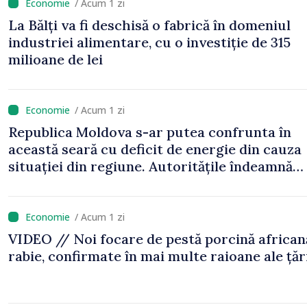
/ Acum 1 zi
La Bălți va fi deschisă o fabrică în domeniul
industriei alimentare, cu o investiție de 315
milioane de lei
/ Acum 1 zi
Republica Moldova s-ar putea confrunta în
această seară cu deficit de energie din cauza
situației din regiune. Autoritățile îndeamnă
cetățenii să economisească electricitatea
/ Acum 1 zi
VIDEO // Noi focare de pestă porcină africană
rabie, confirmate în mai multe raioane ale țăr