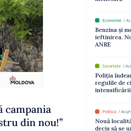
/ A
Benzina și m
ieftinirea. N
ANRE
/ Ac
Poliția înde
regulile de c
intensificări
concediilor
tă campania
/ Acum
stru din nou!”
Nouă localită
decis să se 