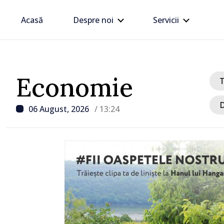
Acasă
Despre noi
Servicii
Economie
D
06 August, 2026
/ 13:24
/ Acum 46 minute
FOTO // Președinta Mai
întâlnit cu participanții
DOR: „Legătura lor cu ț