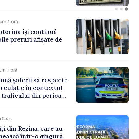
cum 1 oră
otorina își continuă
oile prețuri afișate de
um 1 oră
amnă șoferii să respecte
irculație în contextul
i traficului din perioada
 2 ore
ți din Rezina, care au
unească într-o singură