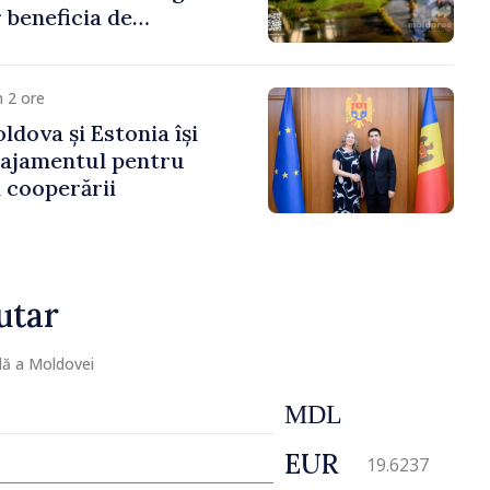
 beneficia de
e peste 85 de milioane
artea Guvernului
 2 ore
ldova și Estonia își
gajamentul pentru
 cooperării
utar
lă a Moldovei
MDL
EUR
19.6237