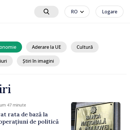
RO
Logare
onomie
Aderare la UE
Cultură
iuri
Știri în imagini
iri
cum 47 minute
t rata de bază la
operațiuni de politică