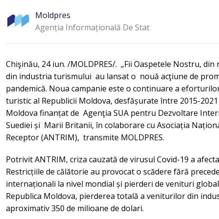
Moldpres
Agenția Informațională De Stat
Chişinău, 24 iun. /MOLDPRES/. „Fii Oaspetele Nostru, din n
din industria turismului au lansat o nouă acţiune de pro
pandemică. Noua campanie este o continuare a eforturilo
turistic al Republicii Moldova, desfășurate între 2015-2021
Moldova finanțat de Agenţia SUA pentru Dezvoltare Inter
Suediei și Marii Britanii, în colaborare cu Asociația Națio
Receptor (ANTRIM), transmite MOLDPRES.
Potrivit ANTRIM, criza cauzată de virusul Covid-19 a afecta
Restricțiile de călătorie au provocat o scădere fără preced
internaționali la nivel mondial și pierderi de venituri global
Republica Moldova, pierderea totală a veniturilor din indus
aproximativ 350 de milioane de dolari.