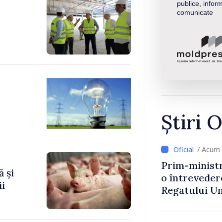
publice, inform
comunicate
Știri O
/ Acum 
Prim-ministr
 și
o întrevede
ii
Regatului Uni
Irlandei de 