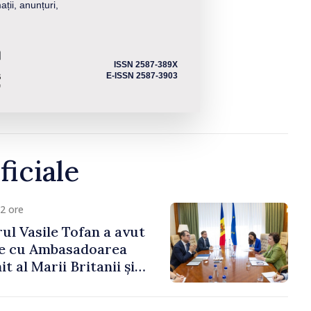
ații, anunțuri,
ISSN 2587-389X
E-ISSN 2587-3903
ficiale
2 ore
ul Vasile Tofan a avut
re cu Ambasadoarea
t al Marii Britanii și
Nord, Fern Horine