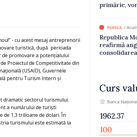
primărie, vor
stimulente d
de lei din p
/ Acum
Republica Mo
ou!” - cu acest mesaj antreprenorii
reafirmă an
movare turistică, după perioada
consolidarea
r de promovare a potențialului
 de Proiectul de Competitivitate din
naţională (USAID), Guvernele
nală pentru Turism Intern și
Curs val
t dramatic sectorul turismului.
Banca Naționa
ent a numărului de turiști
e de 1,3 trilioane de dolari. În
tria turismului este estimată la