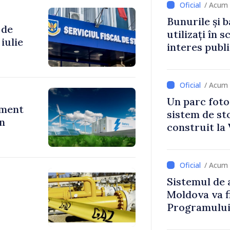
/ Acum 
Bunurile și b
 de
utilizați în s
iulie
interes publ
/ Acum 
Un parc foto
ument
sistem de st
în
construit la 
/ Acum 
Sistemul de 
Moldova va f
Programului
Strategiei N