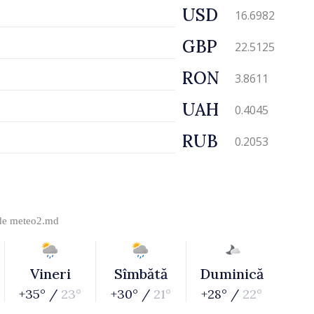
USD
16.6982
GBP
22.5125
RON
3.8611
UAH
0.4045
RUB
0.2053
 de
meteo2.md
Vineri
Sîmbătă
Duminică
+35° /
23°
+30° /
21°
+28° /
22°