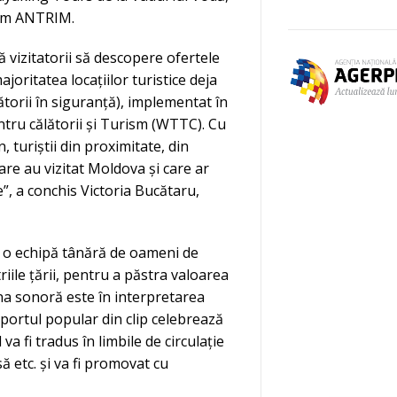
form ANTRIM.
vizitatorii să descopere ofertele
oritatea locațiilor turistice deja
torii în siguranță), implementat în
tru călătorii și Turism (WTTC). Cu
 turiștii din proximitate, din
care au vizitat Moldova și care ar
”, a conchis Victoria Bucătaru,
 o echipă tânără de oameni de
riile țării, pentru a păstra valoarea
ana sonoră este în interpretarea
r portul popular din clip celebrează
a fi tradus în limbile de circulație
ă etc. și va fi promovat cu