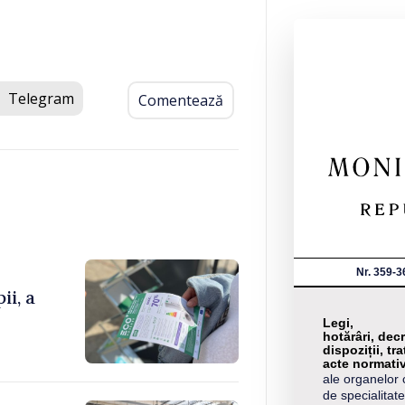
Telegram
Comentează
Nr. 359-3
ii, a
Legi,
hotărâri, decr
dispoziții, tra
acte normati
ale organelor 
de specialitate