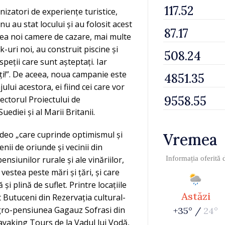
nizatori de experiențe turistice,
u au stat locului și au folosit acest
 crea noi camere de cazare, mai multe
-uri noi, au construit piscine și
peții care sunt așteptați. Iar
ți!”. De aceea, noua campanie este
ui acestora, ei fiind cei care vor
ectorul Proiectului de
diei și al Marii Britanii.
video „care cuprinde optimismul și
Vremea
enii de oriunde și vecinii din
nsiunilor rurale și ale vinăriilor,
Informația oferită
vestea peste mări și țări, și care
și plină de suflet. Printre locațiile
Astăzi
 Butuceni din Rezervația cultural-
 agro-pensiunea Gagauz Sofrasi din
+35° /
24°
ayaking Tours de la Vadul lui Vodă,