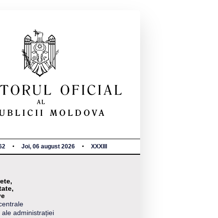
62
Joi, 06 august 2026
XXXIII
ete,
tate,
ve
centrale
 ale administrației