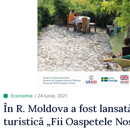
rămâne puternică”
/ 24 Iunie, 2021
În R. Moldova a fost lansa
turistică „Fii Oaspetele No