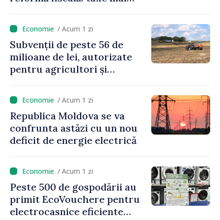
mici pe muncă, impozite mai
mari pentru bănci, tutun și
/ Acum 1 zi
jocurile de noroc
Subvenții de peste 56 de
milioane de lei, autorizate
pentru agricultori și
proiecte de dezvoltare
rurală în luna iulie
/ Acum 1 zi
Republica Moldova se va
confrunta astăzi cu un nou
deficit de energie electrică
/ Acum 1 zi
Peste 500 de gospodării au
primit EcoVouchere pentru
electrocasnice eficiente