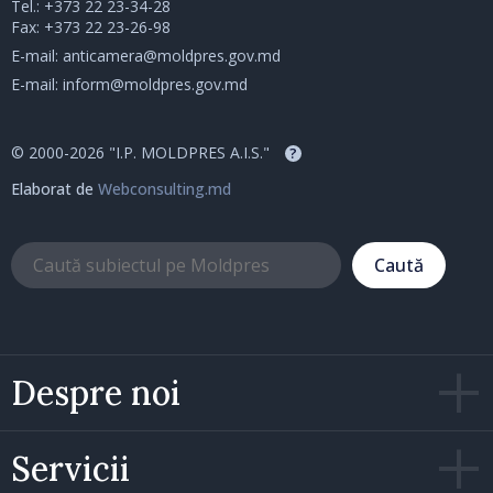
Tel.:
+373 22 23-34-28
Fax: +373 22 23-26-98
E-mail:
anticamera@moldpres.gov.md
E-mail:
inform@moldpres.gov.md
© 2000-2026 "I.P. MOLDPRES A.I.S."
?
Elaborat de
Webconsulting.md
Caută
Despre noi
Servicii