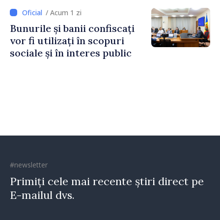
Irlandei de Nord, Fern
/ Acum 1 zi
Horine
Bunurile și banii confiscați
vor fi utilizați în scopuri
sociale și în interes public
#newsletter
Primiți cele mai recente știri direct pe
E-mailul dvs.