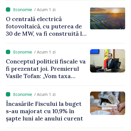
mari, trebuie să
/ Acum 1 zi
economisim”
O centrală electrică
fotovoltaică, cu puterea de
30 de MW, va fi construită la
Vadul lui Vodă
/ Acum 1 zi
Conceptul politicii fiscale va
fi prezentat joi. Premierul
Vasile Tofan: „Vom taxa
munca mai puțin, vom
încuraja investițiile, vom
/ Acum 1 zi
taxa mai mult viciile și
Încasările Fiscului la buget
foarte atent vom uniformiza
s-au majorat cu 10,9% în
anumite taxe”
șapte luni ale anului curent