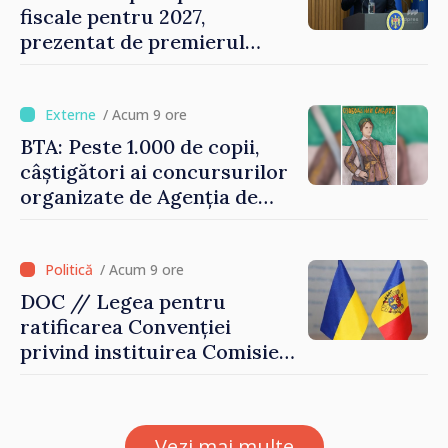
fiscale pentru 2027,
prezentat de premierul
Vasile Tofan: „Taxăm mai
puțin munca, stimulăm
investițiile, taxăm viciile și
/ Acum 9 ore
echilibrăm taxarea
BTA: Peste 1.000 de copii,
consumului”
câștigători ai concursurilor
organizate de Agenția de
Stat pentru Bulgarii din
Străinătate, vor fi premiați
/ Acum 9 ore
DOC // Legea pentru
ratificarea Convenției
privind instituirea Comisiei
Internaționale de Reclamații
pentru Ucraina, publicată în
Monitorul Oficial
Vezi mai multe