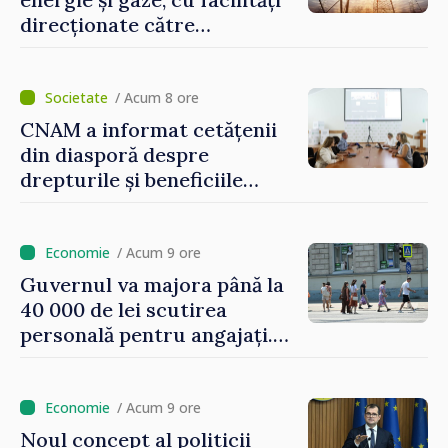
direcționate către
consumatorii vulnerabili
/ Acum 8 ore
CNAM a informat cetățenii
din diasporă despre
drepturile și beneficiile
asigurării medicale
/ Acum 9 ore
Guvernul va majora până la
40 000 de lei scutirea
personală pentru angajați.
Vasile Tofan: „Aproape 800
de milioane de lei îi lăsăm
oamenilor”
/ Acum 9 ore
Noul concept al politicii