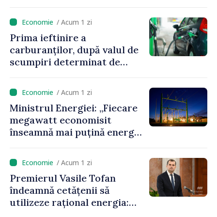
energetic
/ Acum 1 zi
Prima ieftinire a
carburanților, după valul de
scumpiri determinat de
situația externă: ANRE
anunță prețuri mai mici la
/ Acum 1 zi
benzină și motorină
Ministrul Energiei: „Fiecare
megawatt economisit
înseamnă mai puțină energie
cumpărată la prețuri foarte
ridicate”
/ Acum 1 zi
Premierul Vasile Tofan
îndeamnă cetățenii să
utilizeze rațional energia:
„Ca să nu plătim costuri mai