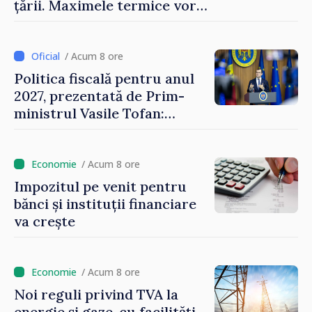
țării. Maximele termice vor
ajunge până la 37°C
/ Acum 8 ore
Politica fiscală pentru anul
2027, prezentată de Prim-
ministrul Vasile Tofan:
Reducerea poverii pe muncă,
stimularea investițiilor și o
taxare mai echitabilă
/ Acum 8 ore
Impozitul pe venit pentru
bănci și instituții financiare
va crește
/ Acum 8 ore
Noi reguli privind TVA la
energie și gaze, cu facilități