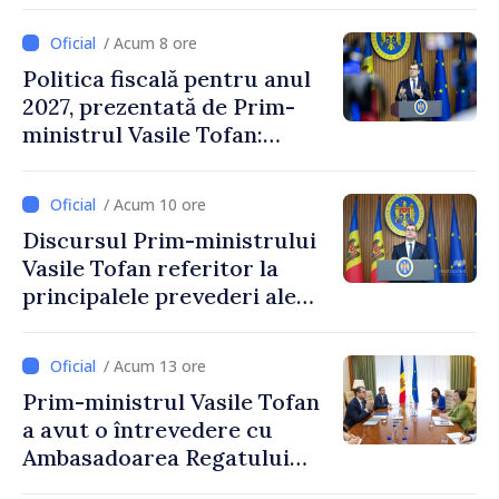
/ Acum 8 ore
Politica fiscală pentru anul
2027, prezentată de Prim-
ministrul Vasile Tofan:
Reducerea poverii pe muncă,
stimularea investițiilor și o
/ Acum 10 ore
taxare mai echitabilă
Discursul Prim-ministrului
Vasile Tofan referitor la
principalele prevederi ale
politicii fiscale pentru anul
2027
/ Acum 13 ore
Prim-ministrul Vasile Tofan
a avut o întrevedere cu
Ambasadoarea Regatului
Unit al Marii Britanii și