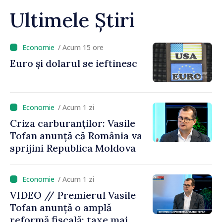
Ultimele Știri
/ Acum 15 ore
Euro și dolarul se ieftinesc
/ Acum 1 zi
Criza carburanților: Vasile
Tofan anunță că România va
sprijini Republica Moldova
/ Acum 1 zi
VIDEO // Premierul Vasile
Tofan anunță o amplă
reformă fiscală: taxe mai