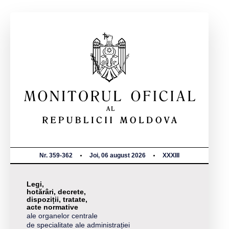
Nr. 359-362
Joi, 06 august 2026
XXXIII
Legi,
hotărâri, decrete,
dispoziții, tratate,
acte normative
ale organelor centrale
de specialitate ale administrației