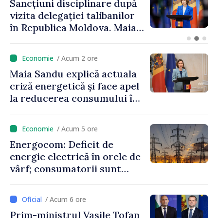
Sancțiuni disciplinare după
vizita delegației talibanilor
în Republica Moldova. Maia
Sandu: „Este rușinos că
oameni cu funcții înalte nu
/ Acum 2 ore
cunosc politica statului”
Maia Sandu explică actuala
criză energetică și face apel
la reducerea consumului în
orele de vârf: „Doar astfel
putem menține prețurile la
/ Acum 5 ore
un nivel mai mic”
Energocom: Deficit de
energie electrică în orele de
vârf; consumatorii sunt
îndemnați să economisească
/ Acum 6 ore
Prim-ministrul Vasile Tofan