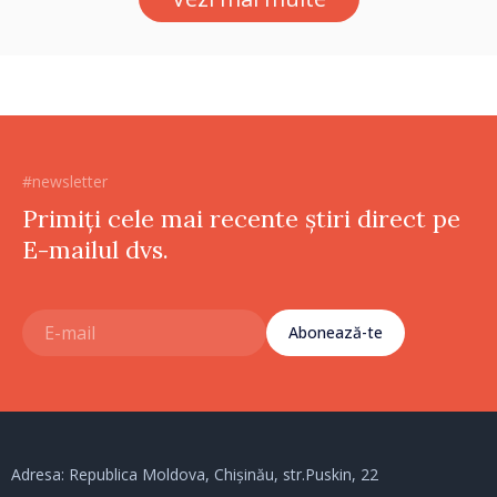
#newsletter
Primiți cele mai recente știri direct pe
E-mailul dvs.
Abonează-te
Adresa: Republica Moldova, Chișinău, str.Puskin, 22