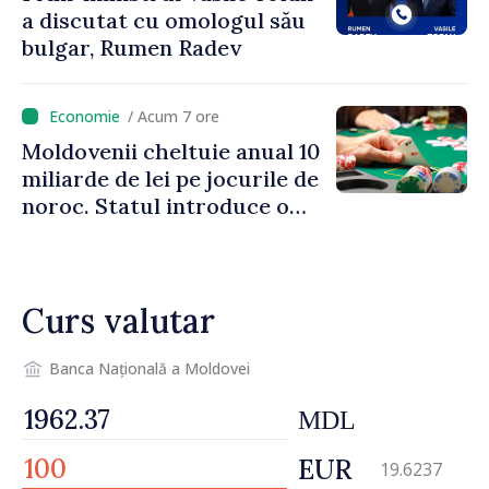
a discutat cu omologul său
bulgar, Rumen Radev
/ Acum 7 ore
Moldovenii cheltuie anual 10
miliarde de lei pe jocurile de
noroc. Statul introduce o
taxă de 6%, care va aduce
peste 500 de milioane de lei
la buget
Curs valutar
Banca Națională a Moldovei
MDL
EUR
19.6237