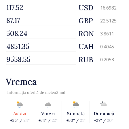
USD
16.6982
GBP
22.5125
RON
3.8611
UAH
0.4045
RUB
0.2053
Vremea
Informația oferită de
meteo2.md
Astăzi
Vineri
Sîmbătă
Duminică
+35° /
24°
+34° /
22°
+30° /
21°
+27° /
20°