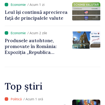
/ Acum 1 zi
Leul își continuă aprecierea
față de principalele valute
/ Acum 2 zile
Produsele autohtone,
promovate în România:
Expoziția „Republica
Moldova prezintă” va fi
organizată la Baia Mare
Top știri
/ Acum 1 oră