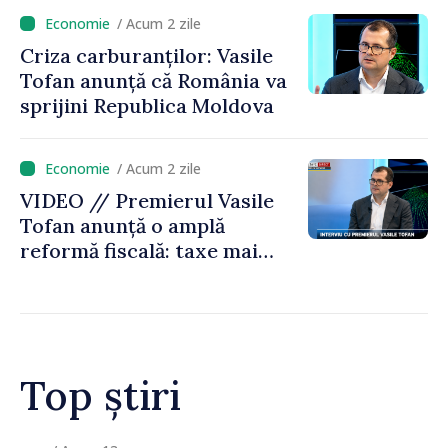
/ Acum 2 zile
Criza carburanților: Vasile
Tofan anunță că România va
sprijini Republica Moldova
/ Acum 2 zile
VIDEO // Premierul Vasile
Tofan anunță o amplă
reformă fiscală: taxe mai
mici pe muncă, impozite mai
mari pentru bănci, tutun și
jocurile de noroc
Top știri