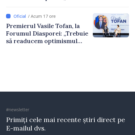
nevoie de fiecare dintre
dumneavoastră pentru a
/ Acum 17 ore
construi comunități mai
Premierul Vasile Tofan, la
puternice”
Forumul Diasporei: „Trebuie
să readucem optimismul
oamenilor și încrederea că
Republica Moldova merge în
direcția corectă”
#newsletter
Primiți cele mai recente știri direct pe
E-mailul dvs.