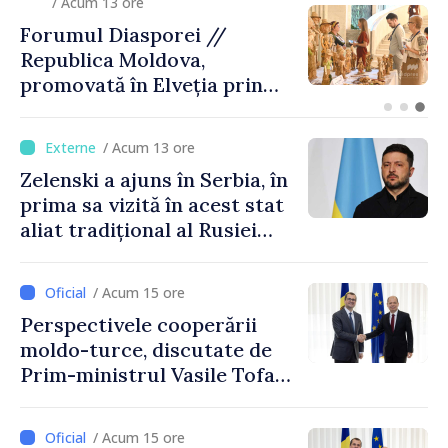
/ Acum 6 minute
Atac rusesc asupra regiunii
Kiev: trei persoane, inclusiv
un copil, au decedat
/ Acum 13 ore
Zelenski a ajuns în Serbia, în
prima sa vizită în acest stat
aliat tradițional al Rusiei
după 2022
/ Acum 15 ore
Perspectivele cooperării
moldo-turce, discutate de
Prim-ministrul Vasile Tofan
și Ambasadorul Turciei,
Uygar Mustafa Sertel
/ Acum 15 ore