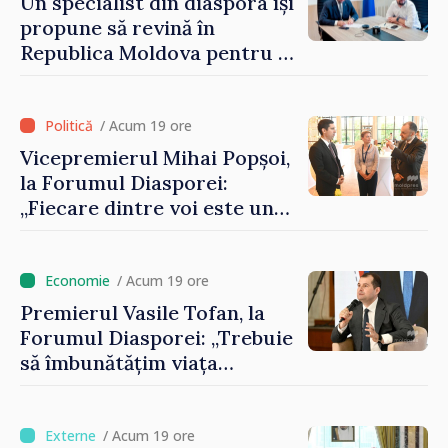
Un specialist din diaspora își
propune să revină în
Republica Moldova pentru a
contribui la dezvoltarea
registrului naval național
/ Acum 19 ore
Vicepremierul Mihai Popșoi,
la Forumul Diasporei:
„Fiecare dintre voi este un
ambasador al țării noastre și
contribuie la promovarea
imaginii Republicii Moldova”
/ Acum 19 ore
Premierul Vasile Tofan, la
Forumul Diasporei: „Trebuie
să îmbunătățim viața
oamenilor și să repornim
motoarele economiei”
/ Acum 19 ore