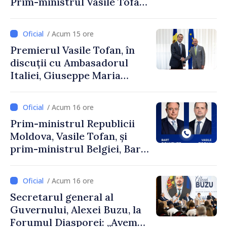
Prim-ministrul Vasile Tofan
și Ambasadorul Turciei,
Uygar Mustafa Sertel
/ Acum 15 ore
Premierul Vasile Tofan, în
discuții cu Ambasadorul
Italiei, Giuseppe Maria
Perricone
/ Acum 16 ore
Prim-ministrul Republicii
Moldova, Vasile Tofan, și
prim-ministrul Belgiei, Bart
De Wever, au discutat
despre parcursul european
/ Acum 16 ore
al Republicii Moldova.
Secretarul general al
Guvernului, Alexei Buzu, la
Forumul Diasporei: „Avem