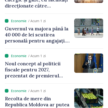
direcționate către
consumatorii vulnerabili
/ Acum 1 zi
Guvernul va majora până la
40 000 de lei scutirea
personală pentru angajați.
Vasile Tofan: „Aproape 800
de milioane de lei îi lăsăm
/ Acum 1 zi
oamenilor”
Noul concept al politicii
fiscale pentru 2027,
prezentat de premierul
Vasile Tofan: „Taxăm mai
puțin munca, stimulăm
/ Acum 1 zi
investițiile, taxăm viciile și
Recolta de mere din
echilibrăm taxarea
Republica Moldova ar putea
consumului”