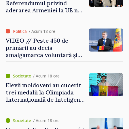
Referendumul privind
aderarea Armeniei la UE nu
este posibil în această etapă
/ Acum 18 ore
VIDEO // Peste 450 de
primării au decis
amalgamarea voluntară și
vor beneficia de fonduri
pentru investiții. Igor
Grosu: „Este important să
/ Acum 18 ore
depășim blocajele și să dăm o
Elevii moldoveni au cucerit
șansă localităților să se
trei medalii la Olimpiada
dezvolte”
Internațională de Inteligență
Artificială
/ Acum 18 ore