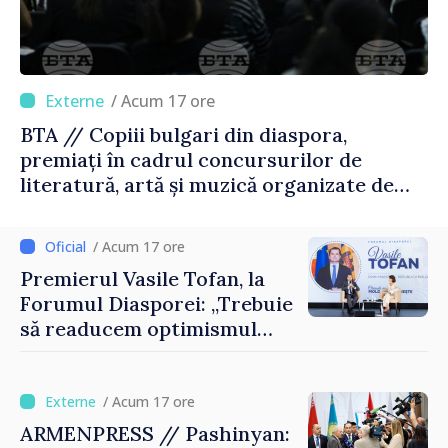
/ Acum 17 ore
BTA // Copiii bulgari din diaspora,
premiați în cadrul concursurilor de
literatură, artă și muzică organizate de
Agenția Executivă pentru Bulgarii din
Străinătate
/ Acum 17 ore
Premierul Vasile Tofan, la
Forumul Diasporei: „Trebuie
să readucem optimismul
oamenilor și încrederea că
Republica Moldova merge în
direcția corectă”
/ Acum 17 ore
ARMENPRESS // Pashinyan: