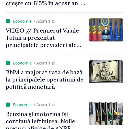
crește cu 17,5% în acest an, în
timp ce producția din UE
este estimată în scădere
/ Acum 1 zi
VIDEO // Premierul Vasile
Tofan a prezentat
principalele prevederi ale
politicii fiscale pentru anul
2027
/ Acum 1 zi
BNM a majorat rata de bază
la principalele operațiuni de
politică monetară
/ Acum 1 zi
Benzina și motorina își
continuă ieftinirea. Noile
prețuri afișate de ANRE