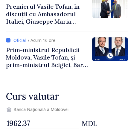
Premierul Vasile Tofan, în
discuții cu Ambasadorul
Italiei, Giuseppe Maria
Perricone
/ Acum 16 ore
Prim-ministrul Republicii
Moldova, Vasile Tofan, și
prim-ministrul Belgiei, Bart
De Wever, au discutat
despre parcursul european
al Republicii Moldova.
Curs valutar
Banca Națională a Moldovei
MDL