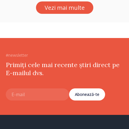
Vezi mai multe
#newsletter
Primiți cele mai recente știri direct pe
E-mailul dvs.
Abonează-te