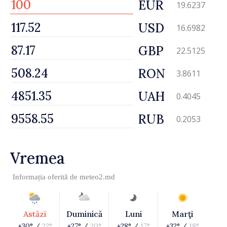
EUR
19.6237
USD
16.6982
GBP
22.5125
RON
3.8611
UAH
0.4045
RUB
0.2053
Vremea
Informația oferită de
meteo2.md
Astăzi
Duminică
Luni
Marţi
+30° /
22°
+27° /
20°
+28° /
17°
+32° /
18°