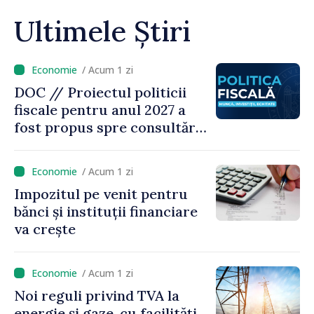
Ultimele Știri
/ Acum 1 zi
DOC // Proiectul politicii
fiscale pentru anul 2027 a
fost propus spre consultări
publice
/ Acum 1 zi
Impozitul pe venit pentru
bănci și instituții financiare
va crește
/ Acum 1 zi
Noi reguli privind TVA la
energie și gaze, cu facilități