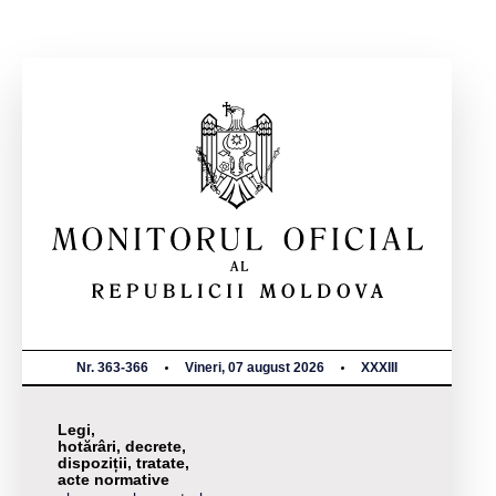
Nr. 363-366
Vineri, 07 august 2026
XXXIII
Legi,
hotărâri, decrete,
dispoziții, tratate,
acte normative