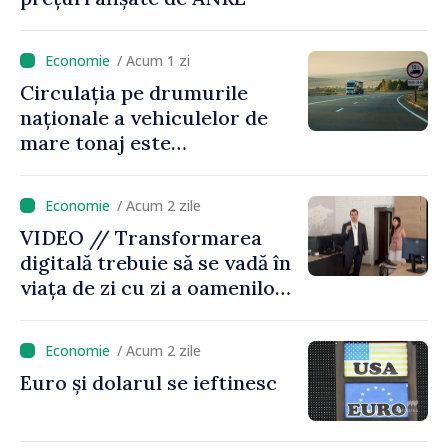
/ Acum 1 zi
Circulația pe drumurile
naționale a vehiculelor de
mare tonaj este
restricționată pe timp de
caniculă
/ Acum 2 zile
VIDEO // Transformarea
digitală trebuie să se vadă în
viața de zi cu zi a oamenilor
și în modul în care
funcționează economia:
/ Acum 2 zile
premierul Vasile Tofan, în
Euro și dolarul se ieftinesc
vizită la AGE