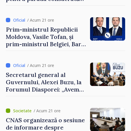
Zilei Independenței
/ Acum 21 ore
Prim-ministrul Republicii
Moldova, Vasile Tofan, și
prim-ministrul Belgiei, Bart
De Wever, au discutat
despre parcursul european
al Republicii Moldova.
/ Acum 21 ore
Secretarul general al
Guvernului, Alexei Buzu, la
Forumul Diasporei: „Avem
nevoie de fiecare dintre
dumneavoastră pentru a
construi comunități mai
/ Acum 21 ore
puternice”
CNAS organizează o sesiune
de informare despre