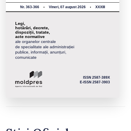
Nr. 363-366
Vineri, 07 august 2026
XXXIII
Legi,
hotărâri, decrete,
dispoziții, tratate,
acte normative
ale organelor centrale
de specialitate ale administrației
publice, informații, anunțuri,
comunicate
ISSN 2587-389X
E-ISSN 2587-3903