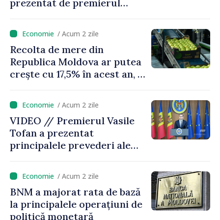
prezentat de premierul
Vasile Tofan: „Taxăm mai
puțin munca, stimulăm
/ Acum 2 zile
investițiile, taxăm viciile și
Recolta de mere din
echilibrăm taxarea
Republica Moldova ar putea
consumului”
crește cu 17,5% în acest an, în
timp ce producția din UE
este estimată în scădere
/ Acum 2 zile
VIDEO // Premierul Vasile
Tofan a prezentat
principalele prevederi ale
politicii fiscale pentru anul
2027
/ Acum 2 zile
BNM a majorat rata de bază
la principalele operațiuni de
politică monetară