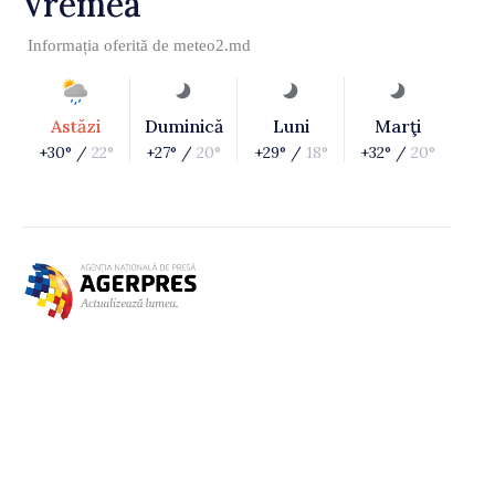
Vremea
Informația oferită de
meteo2.md
Astăzi
Duminică
Luni
Marţi
+30° /
22°
+27° /
20°
+29° /
18°
+32° /
20°