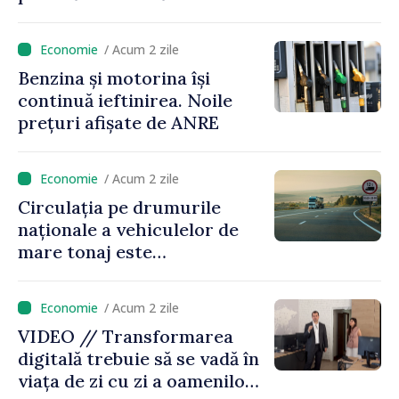
/ Acum 2 zile
Benzina și motorina își
continuă ieftinirea. Noile
prețuri afișate de ANRE
/ Acum 2 zile
Circulația pe drumurile
naționale a vehiculelor de
mare tonaj este
restricționată pe timp de
caniculă
/ Acum 2 zile
VIDEO // Transformarea
digitală trebuie să se vadă în
viața de zi cu zi a oamenilor