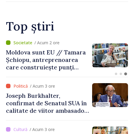
jocurile de noroc
Top știri
/ Acum 1 oră
O dronă a intrat în Bulgaria
dinspre România și a
explodat la 100 de metri de
graniță
/ Acum 3 ore
Joseph Burkhalter,
confirmat de Senatul SUA în
calitate de viitor ambasador
în Republica Moldova
/ Acum 3 ore