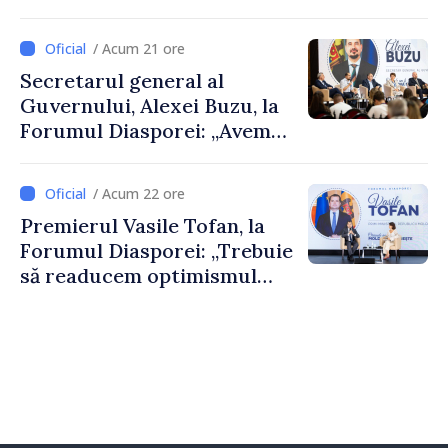
De Wever, au discutat
despre parcursul european
/ Acum 21 ore
al Republicii Moldova.
Secretarul general al
Guvernului, Alexei Buzu, la
Forumul Diasporei: „Avem
nevoie de fiecare dintre
dumneavoastră pentru a
/ Acum 22 ore
construi comunități mai
Premierul Vasile Tofan, la
puternice”
Forumul Diasporei: „Trebuie
să readucem optimismul
oamenilor și încrederea că
Republica Moldova merge în
direcția corectă”