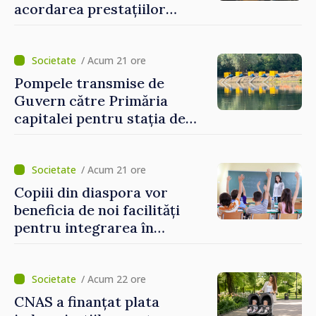
acordarea prestațiilor
sociale și serviciile
electronice. Cetățenii,
invitați să se înscrie la
/ Acum 21 ore
eveniment
Pompele transmise de
Guvern către Primăria
capitalei pentru stația de
captarea a apei de la Vadul
lui Vodă au fost instalate și
puse în funcțiune
/ Acum 21 ore
Copiii din diaspora vor
beneficia de noi facilități
pentru integrarea în
sistemul educațional din
Republica Moldova
/ Acum 22 ore
CNAS a finanțat plata