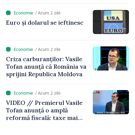
și în modul în care
funcționează economia:
/ Acum 2 zile
premierul Vasile Tofan, în
Euro și dolarul se ieftinesc
vizită la AGE
/ Acum 2 zile
Criza carburanților: Vasile
Tofan anunță că România va
sprijini Republica Moldova
/ Acum 2 zile
VIDEO // Premierul Vasile
Tofan anunță o amplă
reformă fiscală: taxe mai
mici pe muncă, impozite mai
mari pentru bănci, tutun și