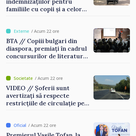
indemnizațiilor pentru
familiile cu copii și a celor
pentru incapacitate
temporară de muncă
/ Acum 22 ore
BTA // Copiii bulgari din
diaspora, premiați în cadrul
concursurilor de literatură,
artă și muzică organizate de
Agenția Executivă pentru
Bulgarii din Străinătate
/ Acum 22 ore
VIDEO // Șoferii sunt
avertizați să respecte
restricțiile de circulație pe
drumul R3, unde se
desfășoară lucrări de
reparație
/ Acum 22 ore
Premierul Vasile Tofan, la