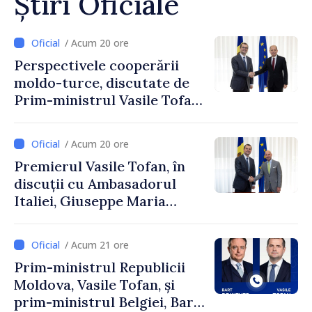
Știri Oficiale
/ Acum 20 ore
Perspectivele cooperării
moldo-turce, discutate de
Prim-ministrul Vasile Tofan
și Ambasadorul Turciei,
Uygar Mustafa Sertel
/ Acum 20 ore
Premierul Vasile Tofan, în
discuții cu Ambasadorul
Italiei, Giuseppe Maria
Perricone
/ Acum 21 ore
Prim-ministrul Republicii
Moldova, Vasile Tofan, și
prim-ministrul Belgiei, Bart