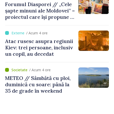
Forumul Diasporei // „Cele
șapte minuni ale Moldovei” –
proiectul care își propune să
apropie copiii din diaspora
de țara de origine
/ Acum 4 ore
Atac rusesc asupra regiunii
Kiev: trei persoane, inclusiv
un copil, au decedat
/ Acum 4 ore
METEO // Sâmbătă cu ploi,
duminică cu soare: până la
35 de grade în weekend