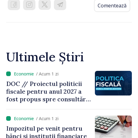
Comentează
Ultimele Știri
/ Acum 1 zi
DOC // Proiectul politicii
fiscale pentru anul 2027 a
fost propus spre consultări
publice
/ Acum 1 zi
Impozitul pe venit pentru
bănci și instituții financiare