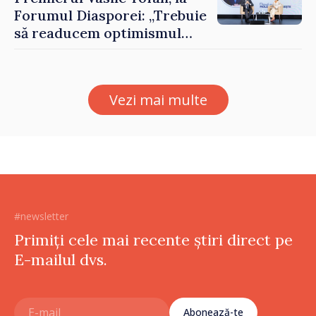
Forumul Diasporei: „Trebuie
să readucem optimismul
oamenilor și încrederea că
Republica Moldova merge în
direcția corectă”
Vezi mai multe
#newsletter
Primiți cele mai recente știri direct pe
E-mailul dvs.
Abonează-te