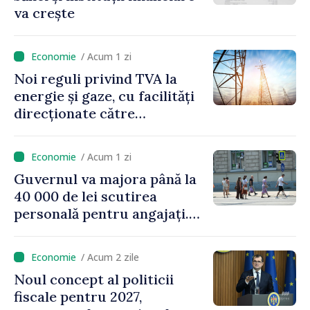
va crește
/ Acum 1 zi
Noi reguli privind TVA la
energie și gaze, cu facilități
direcționate către
consumatorii vulnerabili
/ Acum 1 zi
Guvernul va majora până la
40 000 de lei scutirea
personală pentru angajați.
Vasile Tofan: „Aproape 800
de milioane de lei îi lăsăm
/ Acum 2 zile
oamenilor”
Noul concept al politicii
fiscale pentru 2027,