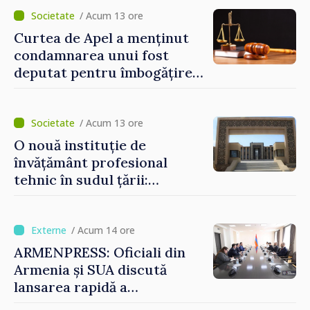
eforturile pentru
/ Acum 13 ore
consolidarea capacităților
Curtea de Apel a menținut
de apărare”
condamnarea unui fost
deputat pentru îmbogățire
ilicită. Acesta va achita
statului peste 2,4 milioane
de lei
/ Acum 13 ore
O nouă instituție de
învățământ profesional
tehnic în sudul țării:
Guvernul a aprobat
înființarea Colegiului moldo-
turc la Comrat
/ Acum 14 ore
ARMENPRESS: Oficiali din
Armenia și SUA discută
lansarea rapidă a
programului TRIPP