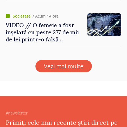
consumul de electricitate și
apă caldă
/ Acum 14 ore
VIDEO // O femeie a fost
înșelată cu peste 277 de mii
de lei printr-o falsă
platformă de investiții online
Vezi mai multe
#newsletter
Primiți cele mai recente știri direct pe