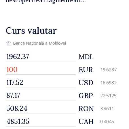
descoperirea fragmentelor
dronei de la Văleni
Curs valutar
Banca Națională a Moldovei
MDL
EUR
19.6237
USD
16.6982
GBP
22.5125
RON
3.8611
UAH
0.4045