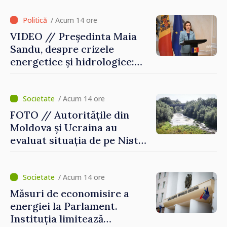
/ Acum 14 ore
VIDEO // Președinta Maia
Sandu, despre crizele
energetice și hidrologice:
„Guvernul va face tot
posibilul pentru a atenua
consecințele”
/ Acum 14 ore
FOTO // Autoritățile din
Moldova și Ucraina au
evaluat situația de pe Nistru
și pregătesc măsuri pentru
diminuarea riscurilor
/ Acum 14 ore
Măsuri de economisire a
energiei la Parlament.
Instituția limitează