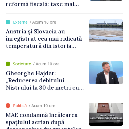
reformă fiscală: taxe mai
mici pe muncă, impozite mai
mari pentru bănci, tutun și
/ Acum 10 ore
jocurile de noroc
Austria și Slovacia au
înregistrat cea mai ridicată
temperatură din istoria
măsurătorilor
/ Acum 10 ore
Gheorghe Hajder:
„Reducerea debitului
Nistrului la 30 de metri cubi
pe secundă ar însemna o
„catastrofă naturală”
/ Acum 10 ore
MAE condamnă încălcarea
spațiului aerian după