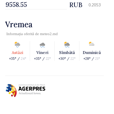
RUB
0.2053
Vremea
Informația oferită de
meteo2.md
Astăzi
Vineri
Sîmbătă
Duminică
+35° /
24°
+35° /
22°
+30° /
22°
+28° /
21°