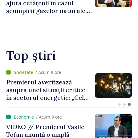
ajuta cetățenii în cazul
scumpirii gazelor naturale.
Președintele Parlamentului,
Igor Grosu: „Guvernul va
veni cu soluții, nu putem să
lăsăm oamenii în fața
scumpirilor”
Top știri
/ Acum 9 ore
Premierul avertizează
asupra unei situații critice
în sectorul energetic: „Cel
mai probabil, mâine nu vom
putea cumpăra nici curent
/ Acum 9 ore
de avarie”
VIDEO // Premierul Vasile
Tofan anunță o amplă