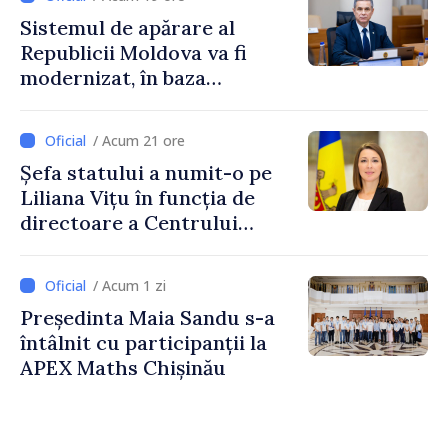
Sistemul de apărare al
Republicii Moldova va fi
modernizat, în baza
Programului de
implementare a Strategiei
/ Acum 21 ore
Naționale de Apărare
Șefa statului a numit-o pe
Liliana Vițu în funcția de
directoare a Centrului
pentru Comunicare
Strategică și Contracarare a
/ Acum 1 zi
Dezinformării
Președinta Maia Sandu s-a
întâlnit cu participanții la
APEX Maths Chișinău