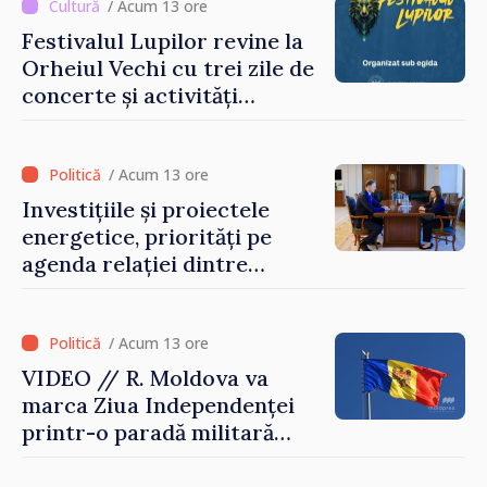
/ Acum 13 ore
Festivalul Lupilor revine la
Orheiul Vechi cu trei zile de
concerte și activități
culturale
/ Acum 13 ore
Investițiile și proiectele
energetice, priorități pe
agenda relației dintre
Moldova și SUA
/ Acum 13 ore
VIDEO // R. Moldova va
marca Ziua Independenței
printr-o paradă militară
solemnă. Maia Sandu:
„Evenimentul reflectă