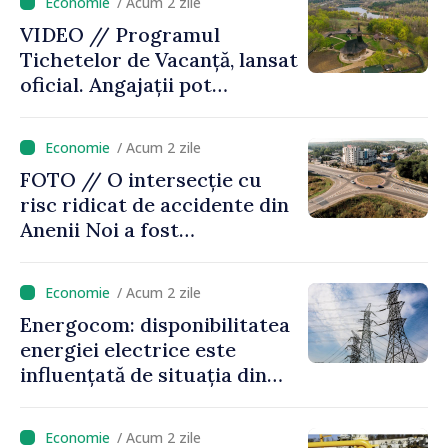
/ Acum 2 zile
Republica Moldova
VIDEO // Programul
Tichetelor de Vacanță, lansat
oficial. Angajații pot
valorifica un sprijin de până
la 8700 de lei pentru vacanțe
/ Acum 2 zile
în Republica Moldova
FOTO // O intersecție cu
risc ridicat de accidente din
Anenii Noi a fost
reamenajată
/ Acum 2 zile
Energocom: disponibilitatea
energiei electrice este
influențată de situația din
regiune
/ Acum 2 zile