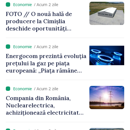
/ Acum 2 zile
FOTO // O nouă hală de
producere la Cimișlia
deschide oportunități
pentru antreprenorii din
regiune
/ Acum 2 zile
Energocom prezintă evoluția
prețului la gaz pe piața
europeană: „Piața rămâne
sensibilă la evoluțiile
geopolitice”
/ Acum 2 zile
Compania din România,
Nuclearelectrica,
achiziționează electricitate
din Ucraina, cu sprijinul
furnizorului de energie din