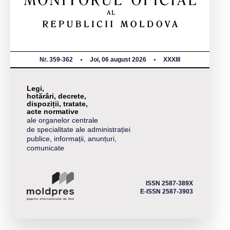
Nr. 359-362
Joi, 06 august 2026
XXXIII
Legi,
hotărâri, decrete,
dispoziții, tratate,
acte normative
ale organelor centrale
de specialitate ale administrației
publice, informații, anunțuri,
comunicate
ISSN 2587-389X
E-ISSN 2587-3903