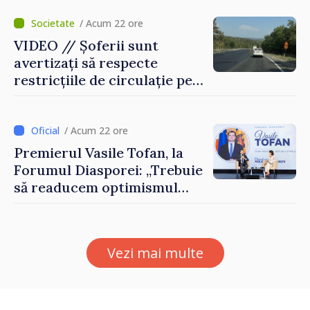
Agenția Executivă pentru
Bulgarii din Străinătate
/ Acum 22 ore
VIDEO // Șoferii sunt
avertizați să respecte
restricțiile de circulație pe
drumul R3, unde se
desfășoară lucrări de
reparație
/ Acum 22 ore
Premierul Vasile Tofan, la
Forumul Diasporei: „Trebuie
să readucem optimismul
oamenilor și încrederea că
Republica Moldova merge în
direcția corectă”
Vezi mai multe