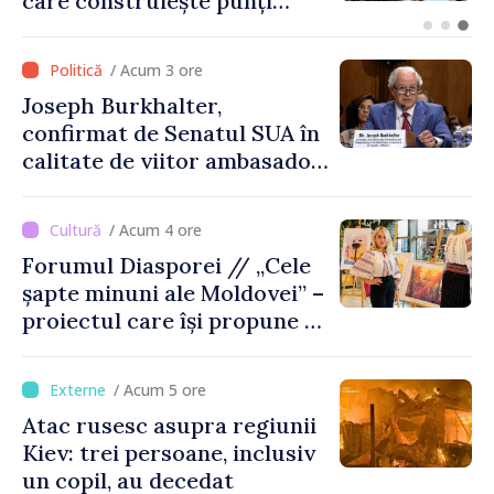
explodat la 100 de metri de
graniță
/ Acum 3 ore
Joseph Burkhalter,
confirmat de Senatul SUA în
calitate de viitor ambasador
în Republica Moldova
/ Acum 4 ore
Forumul Diasporei // „Cele
șapte minuni ale Moldovei” –
proiectul care își propune să
apropie copiii din diaspora
de țara de origine
/ Acum 5 ore
Atac rusesc asupra regiunii
Kiev: trei persoane, inclusiv
un copil, au decedat