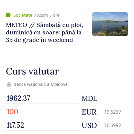
/ Acum 5 ore
METEO // Sâmbătă cu ploi,
duminică cu soare: până la
35 de grade în weekend
Curs valutar
Banca Națională a Moldovei
MDL
EUR
19.6237
USD
16.6982