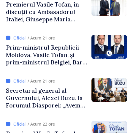
Premierul Vasile Tofan, în
discuții cu Ambasadorul
Italiei, Giuseppe Maria
Perricone
/ Acum 21 ore
Prim-ministrul Republicii
Moldova, Vasile Tofan, și
prim-ministrul Belgiei, Bart
De Wever, au discutat
despre parcursul european
/ Acum 21 ore
al Republicii Moldova.
Secretarul general al
Guvernului, Alexei Buzu, la
Forumul Diasporei: „Avem
nevoie de fiecare dintre
dumneavoastră pentru a
/ Acum 22 ore
construi comunități mai