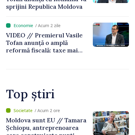
sprijini Republica Moldova
/ Acum 2 zile
VIDEO // Premierul Vasile
Tofan anunță o amplă
reformă fiscală: taxe mai
mici pe muncă, impozite mai
mari pentru bănci, tutun și
jocurile de noroc
Top știri
/ Acum 1 oră
O dronă a intrat în Bulgaria
dinspre România și a