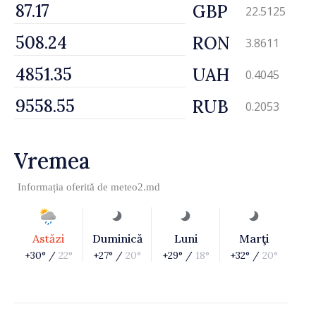
GBP
22.5125
RON
3.8611
UAH
0.4045
RUB
0.2053
Vremea
Informația oferită de
meteo2.md
Astăzi
Duminică
Luni
Marţi
+30° /
22°
+27° /
20°
+29° /
18°
+32° /
20°