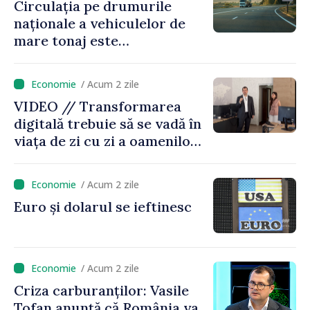
Circulația pe drumurile
naționale a vehiculelor de
mare tonaj este
restricționată pe timp de
caniculă
/ Acum 2 zile
VIDEO // Transformarea
digitală trebuie să se vadă în
viața de zi cu zi a oamenilor
și în modul în care
funcționează economia:
/ Acum 2 zile
premierul Vasile Tofan, în
Euro și dolarul se ieftinesc
vizită la AGE
/ Acum 2 zile
Criza carburanților: Vasile
Tofan anunță că România va