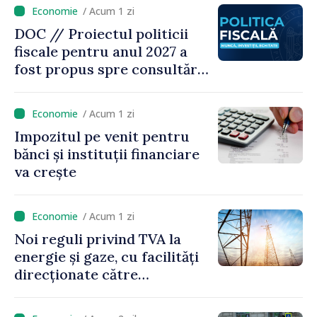
/ Acum 1 zi
DOC // Proiectul politicii
fiscale pentru anul 2027 a
fost propus spre consultări
publice
/ Acum 1 zi
Impozitul pe venit pentru
bănci și instituții financiare
va crește
/ Acum 1 zi
Noi reguli privind TVA la
energie și gaze, cu facilități
direcționate către
consumatorii vulnerabili