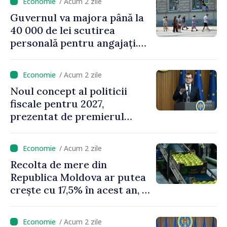
/ Acum 2 zile
Guvernul va majora până la
40 000 de lei scutirea
personală pentru angajați.
Vasile Tofan: „Aproape 800
de milioane de lei îi lăsăm
/ Acum 2 zile
oamenilor”
Noul concept al politicii
fiscale pentru 2027,
prezentat de premierul
Vasile Tofan: „Taxăm mai
puțin munca, stimulăm
/ Acum 2 zile
investițiile, taxăm viciile și
Recolta de mere din
echilibrăm taxarea
Republica Moldova ar putea
consumului”
crește cu 17,5% în acest an, în
timp ce producția din UE
este estimată în scădere
/ Acum 2 zile