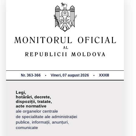
Nr. 363-366
Vineri, 07 august 2026
XXXIII
Legi,
hotărâri, decrete,
dispoziții, tratate,
acte normative
ale organelor centrale
de specialitate ale administrației
publice, informații, anunțuri,
comunicate