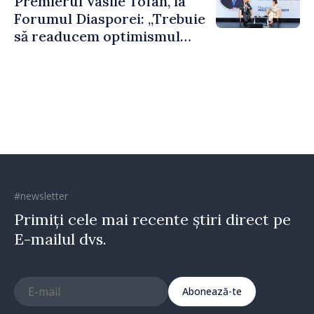
Premierul Vasile Tofan, la
puternice”
Forumul Diasporei: „Trebuie
să readucem optimismul
oamenilor și încrederea că
Republica Moldova merge în
direcția corectă”
#newsletter
Primiți cele mai recente știri direct pe
E-mailul dvs.
Abonează-te