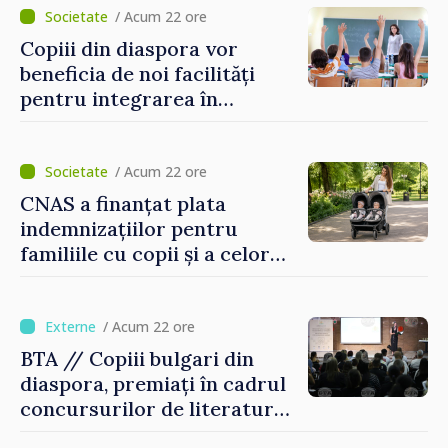
puse în funcțiune
/ Acum 22 ore
Copiii din diaspora vor
beneficia de noi facilități
pentru integrarea în
sistemul educațional din
Republica Moldova
/ Acum 22 ore
CNAS a finanțat plata
indemnizațiilor pentru
familiile cu copii și a celor
pentru incapacitate
temporară de muncă
/ Acum 22 ore
BTA // Copiii bulgari din
diaspora, premiați în cadrul
concursurilor de literatură,
artă și muzică organizate de