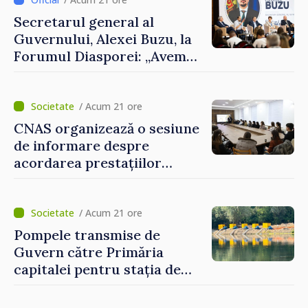
al Republicii Moldova.
Secretarul general al
Guvernului, Alexei Buzu, la
Forumul Diasporei: „Avem
nevoie de fiecare dintre
dumneavoastră pentru a
construi comunități mai
/ Acum 21 ore
puternice”
CNAS organizează o sesiune
de informare despre
acordarea prestațiilor
sociale și serviciile
electronice. Cetățenii,
invitați să se înscrie la
/ Acum 21 ore
eveniment
Pompele transmise de
Guvern către Primăria
capitalei pentru stația de
captarea a apei de la Vadul
lui Vodă au fost instalate și