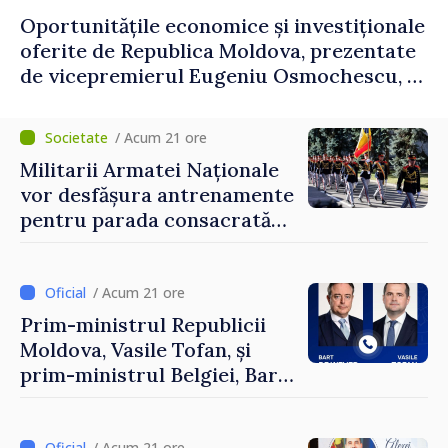
Oportunitățile economice și investiționale
oferite de Republica Moldova, prezentate
de vicepremierul Eugeniu Osmochescu, la
Forumul Diasporei
/ Acum 21 ore
Militarii Armatei Naționale
vor desfășura antrenamente
pentru parada consacrată
Zilei Independenței
/ Acum 21 ore
Prim-ministrul Republicii
Moldova, Vasile Tofan, și
prim-ministrul Belgiei, Bart
De Wever, au discutat
despre parcursul european
/ Acum 21 ore