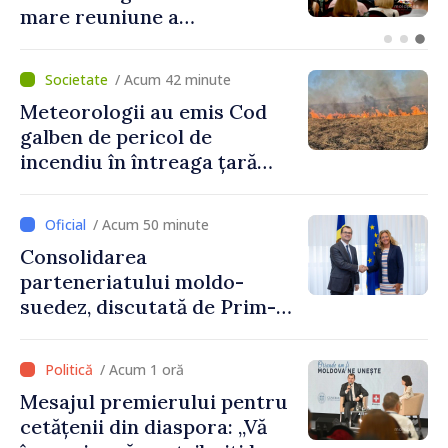
să îmbunătățim viața
oamenilor și să repornim
motoarele economiei”
/ Acum 42 minute
Meteorologii au emis Cod
galben de pericol de
incendiu în întreaga țară
până pe 14 august
/ Acum 50 minute
Consolidarea
parteneriatului moldo-
suedez, discutată de Prim-
ministrul Vasile Tofan și
Ambasadoarea Suediei,
/ Acum 1 oră
Petra Lärke
Mesajul premierului pentru
cetățenii din diaspora: „Vă