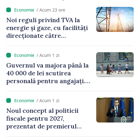
/ Acum 23 ore
Noi reguli privind TVA la
energie și gaze, cu facilități
direcționate către
consumatorii vulnerabili
/ Acum 1 zi
Guvernul va majora până la
40 000 de lei scutirea
personală pentru angajați.
Vasile Tofan: „Aproape 800
de milioane de lei îi lăsăm
/ Acum 1 zi
oamenilor”
Noul concept al politicii
fiscale pentru 2027,
prezentat de premierul
Vasile Tofan: „Taxăm mai