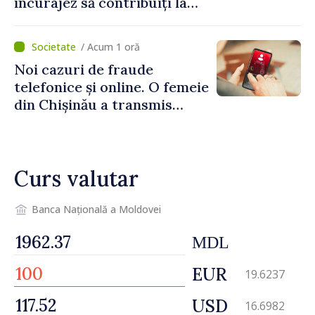
încurajez să contribuiți la
dezvoltarea Republicii
Moldova”
/ Acum 1 oră
Noi cazuri de fraude
telefonice și online. O femeie
din Chișinău a transmis
escrocilor 990 000 de lei
Curs valutar
Banca Națională a Moldovei
MDL
EUR
19.6237
USD
16.6982