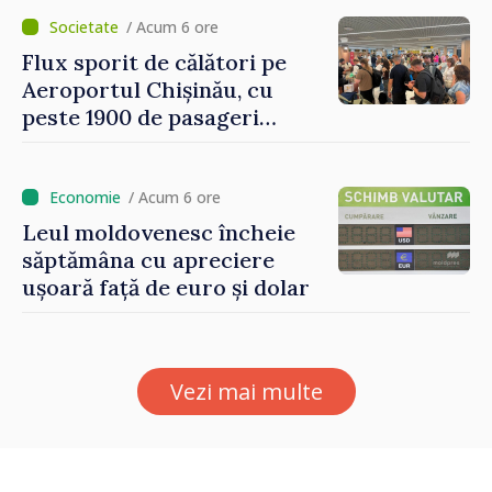
asupra economiei
/ Acum 6 ore
Flux sporit de călători pe
Aeroportul Chișinău, cu
peste 1900 de pasageri
deserviți pe oră în perioada
de vârf a concediilor
/ Acum 6 ore
Leul moldovenesc încheie
săptămâna cu apreciere
ușoară față de euro și dolar
Vezi mai multe