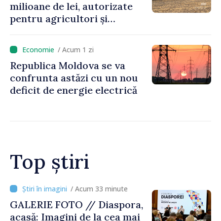
milioane de lei, autorizate
pentru agricultori și
proiecte de dezvoltare
rurală în luna iulie
/ Acum 1 zi
Republica Moldova se va
confrunta astăzi cu un nou
deficit de energie electrică
Top știri
/ Acum 5 minute
Premierul Vasile Tofan, la
Forumul Diasporei: „Trebuie