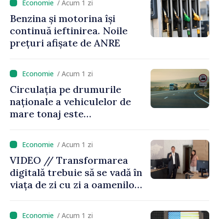
/ Acum 1 zi
Benzina și motorina își
continuă ieftinirea. Noile
prețuri afișate de ANRE
/ Acum 1 zi
Circulația pe drumurile
naționale a vehiculelor de
mare tonaj este
restricționată pe timp de
caniculă
/ Acum 1 zi
VIDEO // Transformarea
digitală trebuie să se vadă în
viața de zi cu zi a oamenilor
și în modul în care
funcționează economia:
/ Acum 1 zi