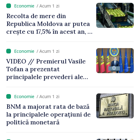
puțin munca, stimulăm
/ Acum 1 zi
investițiile, taxăm viciile și
Recolta de mere din
echilibrăm taxarea
Republica Moldova ar putea
consumului”
crește cu 17,5% în acest an, în
timp ce producția din UE
este estimată în scădere
/ Acum 1 zi
VIDEO // Premierul Vasile
Tofan a prezentat
principalele prevederi ale
politicii fiscale pentru anul
2027
/ Acum 1 zi
BNM a majorat rata de bază
la principalele operațiuni de
politică monetară