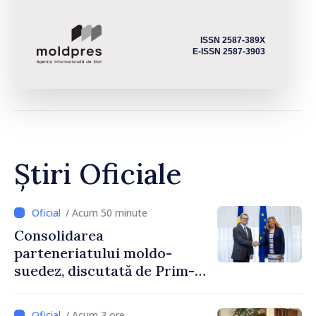
ISSN 2587-389X
E-ISSN 2587-3903
Știri Oficiale
/ Acum 50 minute
Consolidarea
parteneriatului moldo-
suedez, discutată de Prim-
ministrul Vasile Tofan și
Ambasadoarea Suediei,
/ Acum 3 ore