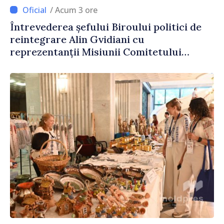
/ Acum 3 ore
Întrevederea șefului Biroului politici de
reintegrare Alin Gvidiani cu
reprezentanții Misiunii Comitetului
Internațional al Crucii Roșii în Moldova