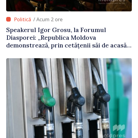
/ Acum 2 ore
Speakerul Igor Grosu, la Forumul
Diasporei: „Republica Moldova
demonstrează, prin cetățenii săi de acasă
și de peste hotare, că merită să devină
parte a marii familii europene”