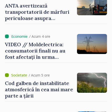
ANTA avertizează
transportatorii de mărfuri
periculoase asupra
riscurilor sporite pe timp de
caniculă
/ Acum 4 ore
VIDEO // Moldelectrica:
consumatorii finali nu au
fost afectați în urma
avarierii Liniei Bălți–
Dnestrovsk. Lucrările de
reparație vor fi efectuate în
/ Acum 5 ore
regim prioritar
Cod galben de instabilitate
atmosferică în cea mai mare
parte a țării