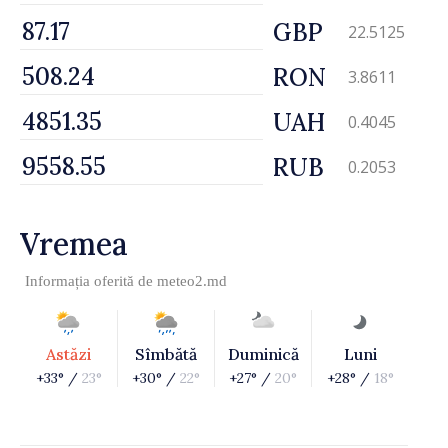
GBP
22.5125
RON
3.8611
UAH
0.4045
RUB
0.2053
Vremea
Informația oferită de
meteo2.md
Astăzi
Sîmbătă
Duminică
Luni
+33° /
23°
+30° /
22°
+27° /
20°
+28° /
18°