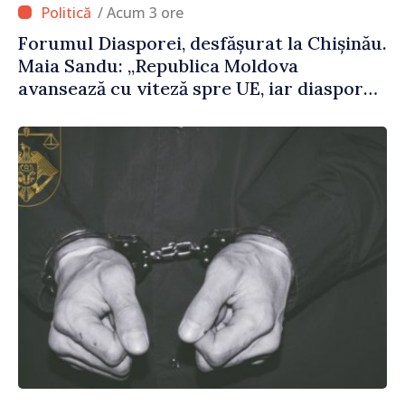
/ Acum 3 ore
Forumul Diasporei, desfășurat la Chișinău.
Maia Sandu: „Republica Moldova
avansează cu viteză spre UE, iar diaspora
poate juca un rol important în
promovarea și susținerea acestui
parcurs”