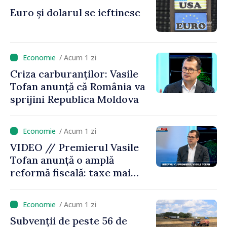
premierul Vasile Tofan, în
Euro și dolarul se ieftinesc
vizită la AGE
/ Acum 1 zi
Criza carburanților: Vasile
Tofan anunță că România va
sprijini Republica Moldova
/ Acum 1 zi
VIDEO // Premierul Vasile
Tofan anunță o amplă
reformă fiscală: taxe mai
mici pe muncă, impozite mai
mari pentru bănci, tutun și
/ Acum 1 zi
jocurile de noroc
Subvenții de peste 56 de