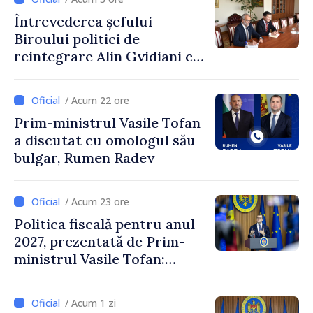
Petra Lärke
Întrevederea șefului
Biroului politici de
reintegrare Alin Gvidiani cu
reprezentanții Misiunii
Comitetului Internațional al
/ Acum 22 ore
Crucii Roșii în Moldova
Prim-ministrul Vasile Tofan
a discutat cu omologul său
bulgar, Rumen Radev
/ Acum 23 ore
Politica fiscală pentru anul
2027, prezentată de Prim-
ministrul Vasile Tofan:
Reducerea poverii pe muncă,
stimularea investițiilor și o
/ Acum 1 zi
taxare mai echitabilă