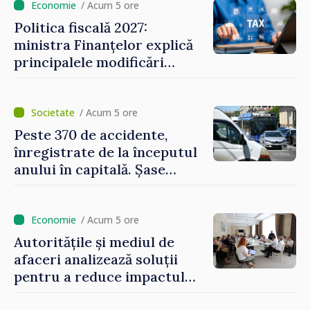
/ Acum 5 ore
Politica fiscală 2027:
ministra Finanțelor explică
principalele modificări
privind impozitul pe
bunurile imobiliare, taxele
locale și rutiere
/ Acum 5 ore
Peste 370 de accidente,
înregistrate de la începutul
anului în capitală. Șase
persoane și-au pierdut viața
/ Acum 5 ore
Autoritățile și mediul de
afaceri analizează soluții
pentru a reduce impactul
provocărilor energetice