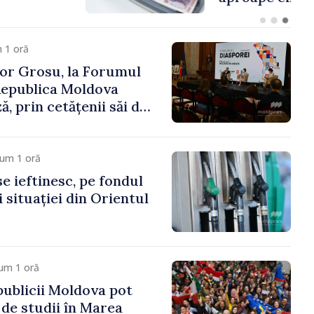
 1 oră
or Grosu, la Forumul
Republica Moldova
, prin cetățenii săi de
este hotare, că merită
te a marii familii
cum 1 oră
e ieftinesc, pe fondul
 situației din Orientul
um 1 oră
publicii Moldova pot
 de studii în Marea