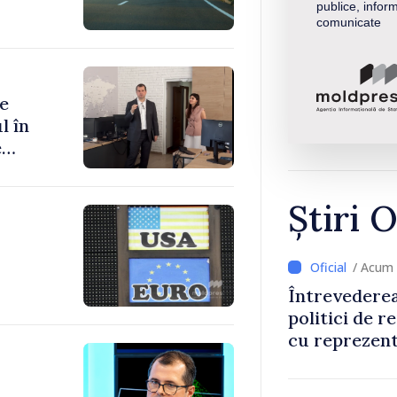
publice, inform
comunicate
se
l în
e
Știri O
/ Acum 
Întrevederea
politici de r
cu reprezent
Comitetului 
Roșii în Mol