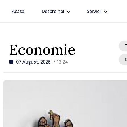
Acasă
Despre noi
Servicii
Economie
D
07 August, 2026
/ 13:24
/ Acum 31 minute
Circa un miliard de lei, 
de BNM la bugetul de st