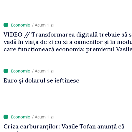
/ Acum 1 zi
VIDEO // Transformarea digitală trebuie să 
vadă în viața de zi cu zi a oamenilor și în modu
care funcționează economia: premierul Vasil
Tofan, în vizită la AGE
/ Acum 1 zi
Euro și dolarul se ieftinesc
/ Acum 1 zi
Criza carburanților: Vasile Tofan anunță că