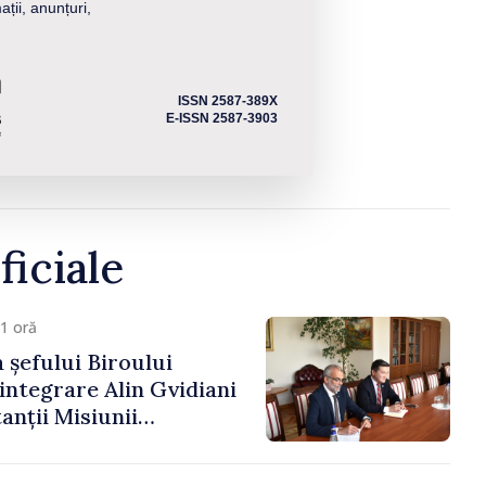
ații, anunțuri,
ISSN 2587-389X
E-ISSN 2587-3903
ficiale
1 oră
 șefului Biroului
eintegrare Alin Gvidiani
anții Misiunii
Internațional al Crucii
dova