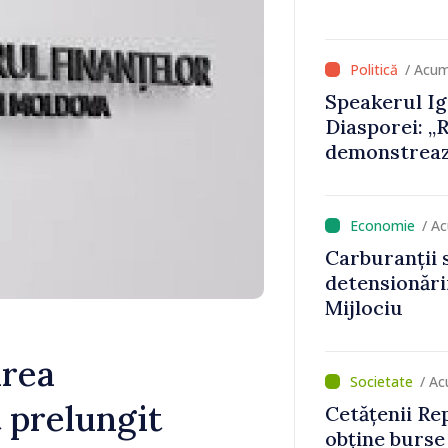
/ Acum
Speakerul Ig
Diasporei: „
demonstrează
acasă și de p
să devină par
europene”
/ A
Carburanții s
detensionării
Mijlociu
area
/ Ac
t prelungit
Cetățenii Re
obține burse