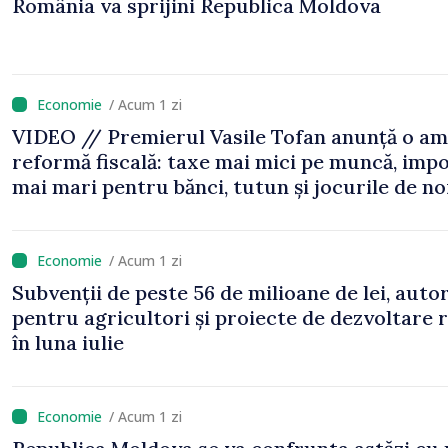
România va sprijini Republica Moldova
/ Acum 1 zi
VIDEO // Premierul Vasile Tofan anunță o am
reformă fiscală: taxe mai mici pe muncă, impo
mai mari pentru bănci, tutun și jocurile de n
/ Acum 1 zi
Subvenții de peste 56 de milioane de lei, auto
pentru agricultori și proiecte de dezvoltare 
în luna iulie
/ Acum 1 zi