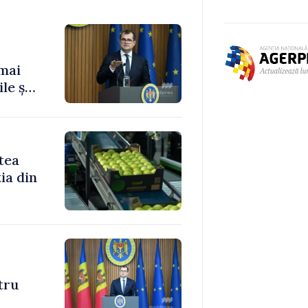
 mai
le și
tea
ia din
ntru