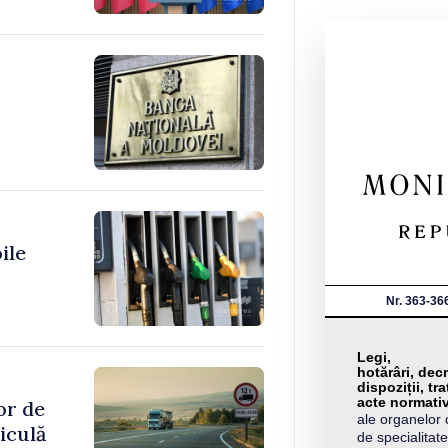
ile
Nr. 363-36
Legi,
hotărâri, decr
dispoziții, tra
acte normati
or de
ale organelor 
iculă
de specialitate