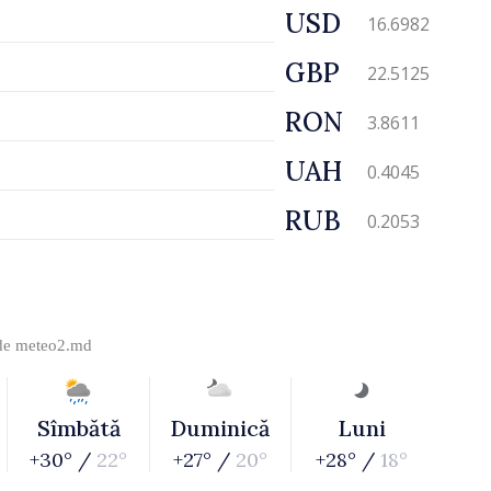
USD
16.6982
GBP
22.5125
RON
3.8611
UAH
0.4045
RUB
0.2053
 de
meteo2.md
Sîmbătă
Duminică
Luni
+30° /
22°
+27° /
20°
+28° /
18°