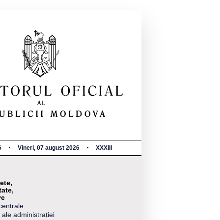
6
Vineri, 07 august 2026
XXXIII
ete,
tate,
ve
centrale
 ale administrației