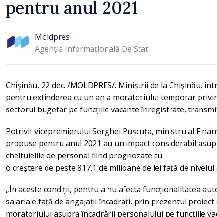
pentru anul 2021
Moldpres
Agenția Informațională De Stat
Chişinău, 22 dec. /MOLDPRES/. Miniștrii de la Chişinău, într
pentru extinderea cu un an a moratoriului temporar privi
sectorul bugetar pe funcțiile vacante înregistrate, trans
Potrivit vicepremierului Serghei Pușcuța, ministru al Finanțe
propuse pentru anul 2021 au un impact considerabil asupr
cheltuielile de personal fiind prognozate cu
o creștere de peste 817,1 de milioane de lei față de nivelu
„În aceste condiții, pentru a nu afecta funcționalitatea auto
salariale față de angajații încadrați, prin prezentul proie
moratoriului asupra încadrării personalului pe funcțiile v