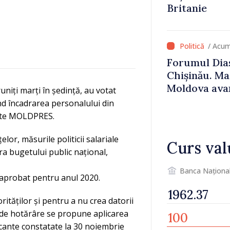
Britanie
/ Acum
Forumul Dias
Chișinău. Ma
Moldova avan
uniți marți în ședință, au votat
UE, iar diasp
nd încadrarea personalului din
important în
mite MOLDPRES.
susținerea a
lor, măsurile politicii salariale
Curs val
a bugetului public național,
Banca Naționa
l aprobat pentru anul 2020.
rităților și pentru a nu crea datorii
ct de hotărâre se propune aplicarea
acante constatate la 30 noiembrie