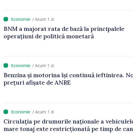
/ Acum 1 zi
BNM a majorat rata de bază la principalele
operațiuni de politică monetară
/ Acum 1 zi
Benzina și motorina își continuă ieftinirea. No
prețuri afișate de ANRE
/ Acum 1 zi
Circulația pe drumurile naționale a vehiculel
mare tonaj este restricționată pe timp de can