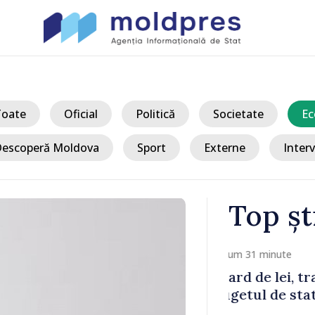
Toate
Oficial
Politică
Societate
Ec
escoperă Moldova
Sport
Externe
Interv
Top șt
/ A
transferat
Ultimele bar
at
demontate d
aproape cinci