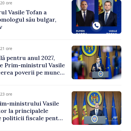
20 ore
ul Vasile Tofan a
omologul său bulgar,
v
21 ore
ală pentru anul 2027,
e Prim-ministrul Vasile
erea poverii pe muncă,
vestițiilor și o taxare
lă
23 ore
im-ministrului Vasile
or la principalele
 politicii fiscale pentru