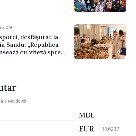
 2 ore
porei, desfășurat la
ia Sandu: „Republica
sează cu viteză spre
ora poate juca un rol
 promovarea și
cestui parcurs”
utar
lă a Moldovei
MDL
EUR
19.6237