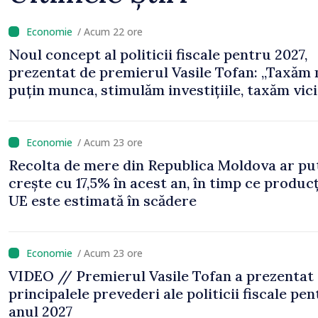
/ Acum 22 ore
Noul concept al politicii fiscale pentru 2027,
prezentat de premierul Vasile Tofan: „Taxăm
puțin munca, stimulăm investițiile, taxăm vicii
echilibrăm taxarea consumului”
/ Acum 23 ore
Recolta de mere din Republica Moldova ar pu
crește cu 17,5% în acest an, în timp ce producț
UE este estimată în scădere
/ Acum 23 ore
VIDEO // Premierul Vasile Tofan a prezentat
principalele prevederi ale politicii fiscale pe
anul 2027