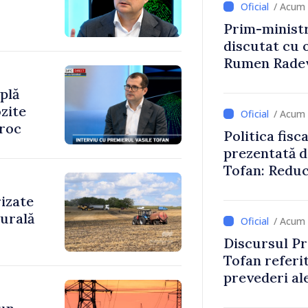
/ Acum 
Prim-ministr
discutat cu 
Rumen Rade
plă
zite
/ Acum 
oroc
Politica fisc
prezentată d
Tofan: Reduc
stimularea in
rizate
mai echitabi
rurală
/ Acum 
Discursul Pr
Tofan referit
prevederi ale
anul 2027