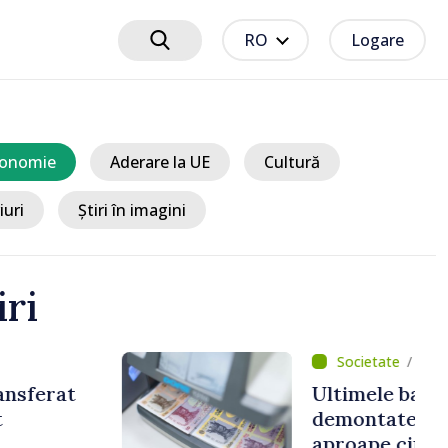
RO
Logare
onomie
Aderare la UE
Cultură
iuri
Știri în imagini
iri
cum 37 minute
aje antipoluare au fost
e pe Nistru după
 luni de intervenții