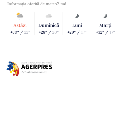
Informația oferită de
meteo2.md
Astăzi
Duminică
Luni
Marţi
+30° /
22°
+28° /
20°
+29° /
17°
+32° /
17°