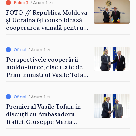
/ Acum 1 zi
FOTO // Republica Moldova
și Ucraina își consolidează
cooperarea vamală pentru
securizarea frontierei și
integrarea europeană.
Reuniune la Moghiliov-
/ Acum 1 zi
Podolsk
Perspectivele cooperării
moldo-turce, discutate de
Prim-ministrul Vasile Tofan
și Ambasadorul Turciei,
Uygar Mustafa Sertel
/ Acum 1 zi
Premierul Vasile Tofan, în
discuții cu Ambasadorul
Italiei, Giuseppe Maria
Perricone