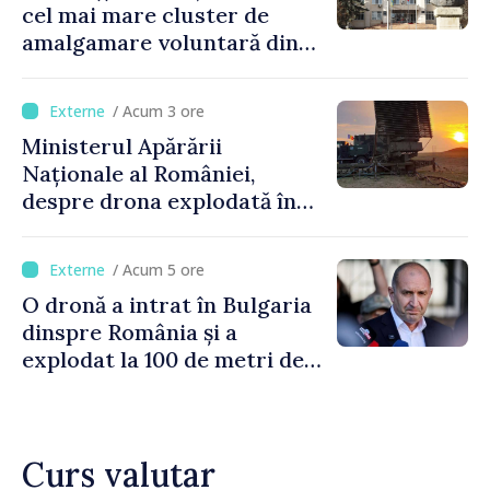
cel mai mare cluster de
amalgamare voluntară din
Republica Moldova. Consiliul
orășenesc a aprobat decizia
/ Acum 3 ore
finală
Ministerul Apărării
Naționale al României,
despre drona explodată în
Bulgaria: „Radarele noastre
nu au detectat niciun
/ Acum 5 ore
vehicul aerian”
O dronă a intrat în Bulgaria
dinspre România și a
explodat la 100 de metri de
graniță
Curs valutar