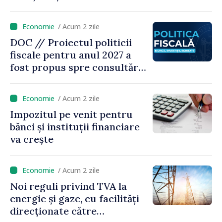
„Nu facem reformă fiscală
pe seama consumului de
/ Acum 2 zile
bază al oamenilor”
DOC // Proiectul politicii
fiscale pentru anul 2027 a
fost propus spre consultări
publice
/ Acum 2 zile
Impozitul pe venit pentru
bănci și instituții financiare
va crește
/ Acum 2 zile
Noi reguli privind TVA la
energie și gaze, cu facilități
direcționate către