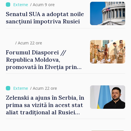
/ Acum 9 ore
Senatul SUA a adoptat noile
sancțiuni împotriva Rusiei
/ Acum 22 ore
Forumul Diasporei //
Republica Moldova,
promovată în Elveția prin
turism, investiții și
exporturi
/ Acum 22 ore
Zelenski a ajuns în Serbia, în
prima sa vizită în acest stat
aliat tradițional al Rusiei
după 2022