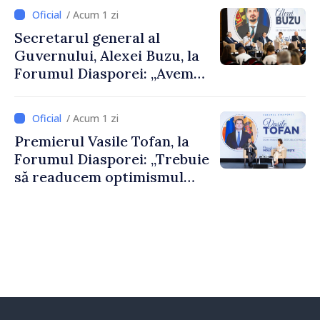
despre parcursul european
/ Acum 1 zi
al Republicii Moldova.
Secretarul general al
Guvernului, Alexei Buzu, la
Forumul Diasporei: „Avem
nevoie de fiecare dintre
dumneavoastră pentru a
/ Acum 1 zi
construi comunități mai
Premierul Vasile Tofan, la
puternice”
Forumul Diasporei: „Trebuie
să readucem optimismul
oamenilor și încrederea că
Republica Moldova merge în
direcția corectă”