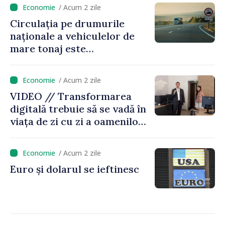
/ Acum 2 zile
Circulația pe drumurile
naționale a vehiculelor de
mare tonaj este
restricționată pe timp de
caniculă
/ Acum 2 zile
VIDEO // Transformarea
digitală trebuie să se vadă în
viața de zi cu zi a oamenilor
și în modul în care
funcționează economia:
/ Acum 2 zile
premierul Vasile Tofan, în
Euro și dolarul se ieftinesc
vizită la AGE