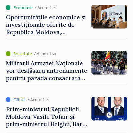
/ Acum 1 zi
Oportunitățile economice și
investiționale oferite de
Republica Moldova,
prezentate de vicepremierul
Eugeniu Osmochescu, la
Forumul Diasporei
/ Acum 1 zi
Militarii Armatei Naționale
vor desfășura antrenamente
pentru parada consacrată
Zilei Independenței
/ Acum 1 zi
Prim-ministrul Republicii
Moldova, Vasile Tofan, și
prim-ministrul Belgiei, Bart
De Wever, au discutat