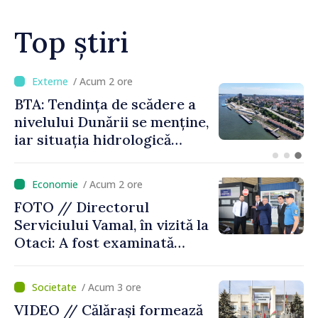
Top știri
/ Acum 11 minute
Energocom a asigurat
necesarul de energie
electrică pentru 8 august.
Compania îndeamnă
cetățenii să reducă
/ Acum 2 ore
consumul în orele de vârf
FOTO // Directorul
Serviciului Vamal, în vizită la
Otaci: A fost examinată
posibilitatea dotării Zonei de
control vamal cu un scanner
/ Acum 3 ore
performant
VIDEO // Călărași formează