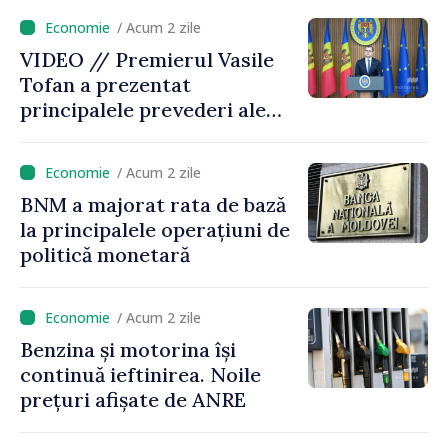
este estimată în scădere
/ Acum 2 zile
VIDEO // Premierul Vasile
Tofan a prezentat
principalele prevederi ale
politicii fiscale pentru anul
2027
/ Acum 2 zile
BNM a majorat rata de bază
la principalele operațiuni de
politică monetară
/ Acum 2 zile
Benzina și motorina își
continuă ieftinirea. Noile
prețuri afișate de ANRE