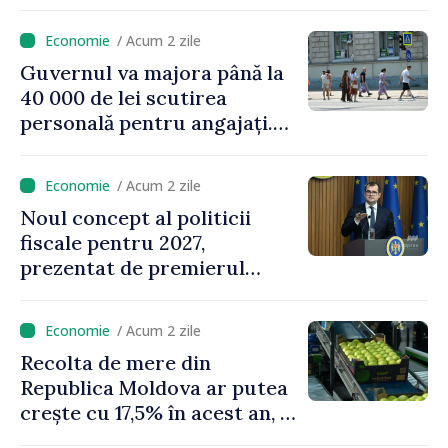
consumatorii vulnerabili
/ Acum 2 zile
Guvernul va majora până la
40 000 de lei scutirea
personală pentru angajați.
Vasile Tofan: „Aproape 800
de milioane de lei îi lăsăm
/ Acum 2 zile
oamenilor”
Noul concept al politicii
fiscale pentru 2027,
prezentat de premierul
Vasile Tofan: „Taxăm mai
puțin munca, stimulăm
/ Acum 2 zile
investițiile, taxăm viciile și
Recolta de mere din
echilibrăm taxarea
Republica Moldova ar putea
consumului”
crește cu 17,5% în acest an, în
timp ce producția din UE