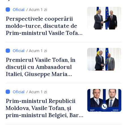
/ Acum 1 zi
Perspectivele cooperării
moldo-turce, discutate de
Prim-ministrul Vasile Tofan
și Ambasadorul Turciei,
Uygar Mustafa Sertel
/ Acum 1 zi
Premierul Vasile Tofan, în
discuții cu Ambasadorul
Italiei, Giuseppe Maria
Perricone
/ Acum 1 zi
Prim-ministrul Republicii
Moldova, Vasile Tofan, și
prim-ministrul Belgiei, Bart
De Wever, au discutat